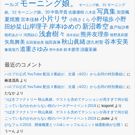
モーニング娘。
ールズ
モーニング
モーニング娘。'21
写真集
中島早貴
加賀楓
佐藤優樹
娘。'22
モーニング娘。'20
八木栞
小片リサ
小野瑞歩
小野
夏焼雅
宮本佳林
小田さくら
新沼希空
山岸理子
岸本ゆめの
田紗栞
森戸知沙希
浅倉樹々
熊井友理奈
植村あかり
河西結心
牧野真莉愛
清水佐紀
谷本安美
秋山眞緒
矢島舞美
譜久村聖
福田真琳
石田亜佑美
道重さゆみ
須藤茉麻
鈴木愛理
豫風瑠乃
野中美希
最近のコメント
ハロプロ公式 YouTube 配信３番組が、次週（4/22）から合同の特別番組に
に
椿道茂高
より
ハロプロ公式 YouTube 配信３番組が、次週（4/22）から合同の特別番組に
に
たなか
より
つばきファクトリー 秋山眞緒、ゲストも含めてテンションが高すぎて何が起
こっているのかわからない程のバースデーイベント2019
に
kogonil
より
つばきファクトリー 秋山眞緒、ゲストも含めてテンションが高すぎて何が起
こっているのかわからない程のバースデーイベント2019
に
puke
より
ひなフェス2019、開催概要とソロ&シャッフルユニット抽選動画が公開！
に
うーん
より