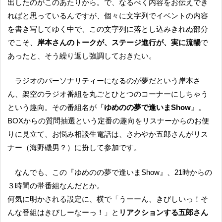
出したのがこのあたりから。で、なるべく内容をお伝えでき
ればと思っているんですが、個々に文字列でイベントの内容
を書き写してゆく中で、この文字列に落とし込みきれぬ部分
でこそ、
岸本さんのトークが、ステージ進行が、実に流暢
で
あったと、そう繰り返し強調しておきたい。
ラジオのパーソナリティーになるのが夢だという岸本さ
ん、架空のラジオ番組を丸ごとひとつのコーナーにしちゃう
という趣向。その番組名が『
ゆめのの夢で逢いまShow
』。
BOXからの質問抽選という定番の趣向をリスナーからのお便
りに見立て、お悩み相談生電話は、さわやか五郎さんがリス
ナー（海野磯男？）に扮して参加です。
なんでも、この『ゆめのの夢で逢いまShow』、21時からの
３時間の帯番組なんだとか。
何気に明かされる設定に、横で「うーーん、きびしいっ！そ
んな番組はきびしーなーっ！」と
リアクションする五郎さん