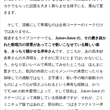
カケでもらった話題を大きく膨らませる様子にも、重ねて驚
きます。
そして、流暢にして華麗なのは企画コーナーのトークだけ
ではありません。
後述するライブコーナーでも、
Juice=Juice の、その磨き抜か
れた歌唱力の背景があってこそ歌いこなせている難しい曲
を、きっちり聴かせる岸本さん
です。どころか、あの高木紗
友希さんの大斉唱を、さすがに完コピとまではいかないにし
ろ、かなり近いレベルで再現してみせたところは、ほんまに
驚きでした。歌詞の内容だったりメンバーの来歴だったりを
加味しての感動ではなく、文字通り、歌い手の喉の振動その
ものによって心が揺さぶられるという稀有な経験は、かつ
て℃-ute の鈴木愛理によって、そして現在は、Juice=Juice の
ステージによって体験している投稿者ですが、それが、ごく
ミニチュア版ではあれど、部分的に、つばきファクトリー岸