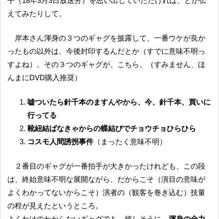
子（18年3月3日放送分）を思い出していただければ、とか伝
えてみたりして。
岸本さん渾身の３つのギャグを披露して、一番ウケが良か
ったもの以外は、今後封印するんだとか（すでに意味不明っ
すよね）。その３つのギャグが、こちら。（すみません、ほ
んまにDVD購入推奨）
嘘ついたら針千本のますんやから、今、針千本、買いに
行ってる
靴紐結ばなきゃからの蝶結びでチョウチョひらひら
コスモ人間誘拐事件
（まったく意味不明）
２番目のギャグが一番拍手が大きかったけれども、この段
は、終始意味不明な展開ながら、だからこそ（演目の意味が
よくわかってないからこそ）演者の（観客を巻き込む）技量
の程が見えたというところ。
よくわけのわからないギャグでも、嬉しそうに、
渾身の全力