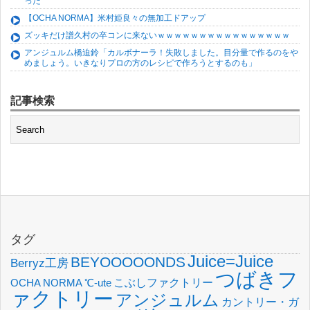
った
【OCHA NORMA】米村姫良々の無加工ドアップ
ズッキだけ譜久村の卒コンに来ないｗｗｗｗｗｗｗｗｗｗｗｗｗｗｗｗ
アンジュルム橋迫鈴「カルボナーラ！失敗しました。目分量で作るのをや
めましょう。いきなりプロの方のレシピで作ろうとするのも」
記事検索
タグ
Juice=Juice
BEYOOOOONDS
Berryz工房
つばきフ
OCHA NORMA
℃-ute
こぶしファクトリー
ァクトリー
アンジュルム
カントリー・ガ