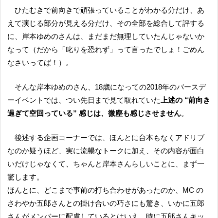
ひたむきで前向きで頑張っていることがわかる分だけ、あ
えて演じる部分が見える分だけ、その全部を総合して評する
に、岸本ゆめのさんは、まだまだ無理していたんじゃないか
なって（だから「叱りを恐れず」って言ったでしょ！ごめん
なさいってば！）。
そんな岸本ゆめのさん、18歳になっての2018年のバースデ
ーイベントでは、つい先日まで見て取れていた
上述の “前向き
過ぎて空回っている” 感じは、微塵も感じさせません
。
後述する企画コーナーでは、ほんとに台本もなくアドリブ
なのか疑うほど、実に流暢なトークに加え、その内容が面白
いだけじゃなくて、ちゃんと岸本さんらしいことに、まず一
驚します。
ほんとに、どこまで事前の打ち合わせがあったのか、MC の
さわやか五郎さんとの掛け合いの巧さにも驚き、いかに五郎
さんがメンバーに配慮しているとはいえ、時に五郎さんキッ