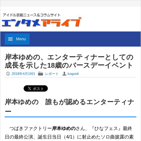
Menu
岸本ゆめの、エンターティナーとしての
成長を示した18歳のバースデーイベント
P
F
U
2018年4月19日
レポート
kogonil
岸本ゆめの 誰もが認めるエンターティナ
ー
つばきファクトリー
岸本ゆめの
さん、『ひなフェス』最終
日の最終公演、誕生日当日（4/1）に射止めたソロ曲披露の素