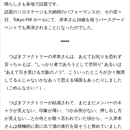
晴らしさも各地で話題です。
話題のソロステージも大納得のパフォーマンスが、その翌々
日、Tokyo FM ホールにて、岸本さん18歳を祝うバースデーイ
ベントでも再演されることになったのでした。
*****
つばきファクトリーの岸本さんは、あえてお叱りを恐れず
言っちゃえば、”しっかり者であろうとして空回り” あるいは
“あえて引き受ける大阪のノリ”、こういったところが少々無理
してるんじゃないかなあって思える場面もあったりしました
（ごめんなさい！）。
つばきファクトリーが結成されて、まだまだメンバーのキ
ャラが見えない、印象が薄い、つかみ所がない、押し出し方
が見えない…とか何とか散々言われていた頃から、一人岸本
さんは積極的に前に出て場の進行を促そうと努めていました