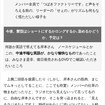
メンバー全員で「つばきファクトリーです」と声をそ
ろえる前の、リーダーの「せぇの」がリズムも何もな
く慌ただしい様子を
今後、髪型はショートにするかロングするか､染めるかどう
か、予定は？
何故か英語で答えてる岸本さん ノースケジュールとか
この、
中途半端な英語が、かなり愉快なもの
であったこと
は、みなさま是非、後日発売されるDVDでご確認いただき
たいところ
上腕二頭筋を披露したり（しかし、岸本さんの筋肉、まじ
でムキっとしてることに、ここでも吃驚）メンバーの仕草の
物まねだったりと、ラジオだから見えないって言ってるの
に、自由な岸本さんですが、そこを突っ込まれると、「見え
るラジオなんですよ。時代がわたしに追いついてない」と軽