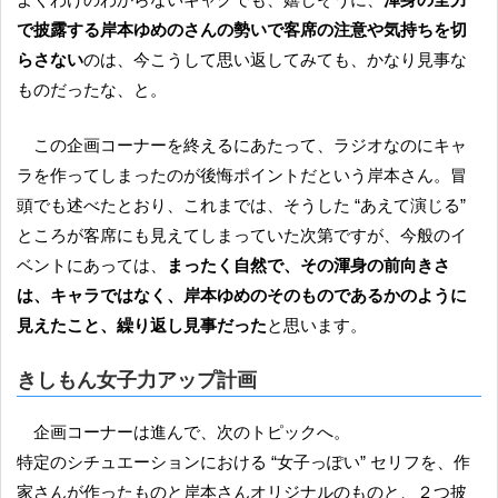
で披露する岸本ゆめのさんの勢いで客席の注意や気持ちを切
らさない
のは、今こうして思い返してみても、かなり見事な
ものだったな、と。
この企画コーナーを終えるにあたって、ラジオなのにキャ
ラを作ってしまったのが後悔ポイントだという岸本さん。冒
頭でも述べたとおり、これまでは、そうした “あえて演じる”
ところが客席にも見えてしまっていた次第ですが、今般のイ
ベントにあっては、
まったく自然で、その渾身の前向きさ
は、キャラではなく、岸本ゆめのそのものであるかのように
見えたこと、繰り返し見事だった
と思います。
きしもん女子力アップ計画
企画コーナーは進んで、次のトピックへ。
特定のシチュエーションにおける “女子っぽい” セリフを、作
家さんが作ったものと岸本さんオリジナルのものと、２つ披