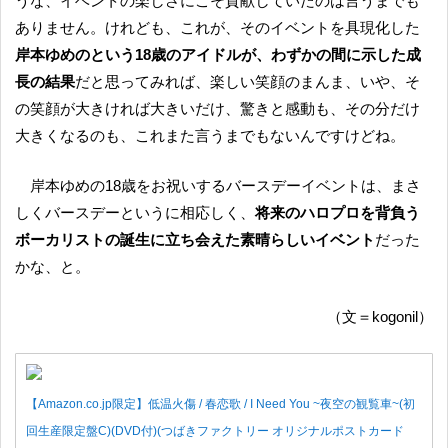
うな、イベントの楽しさにこそ貢献していたのは言うまでも
ありません。けれども、これが、そのイベントを具現化した
岸本ゆめのという18歳のアイドルが、わずかの間に示した成
長の結果
だと思ってみれば、楽しい笑顔のまんま、いや、そ
の笑顔が大きければ大きいだけ、驚きと感動も、その分だけ
大きくなるのも、これまた言うまでもないんですけどね。
岸本ゆめの18歳をお祝いするバースデーイベントは、まさ
しくバースデーというに相応しく、
将来のハロプロを背負う
ボーカリストの誕生に立ち会えた素晴らしいイベント
だった
かな、と。
（文＝kogonil）
【Amazon.co.jp限定】低温火傷 / 春恋歌 / I Need You ~夜空の観覧車~(初
回生産限定盤C)(DVD付)(つばきファクトリー オリジナルポストカード