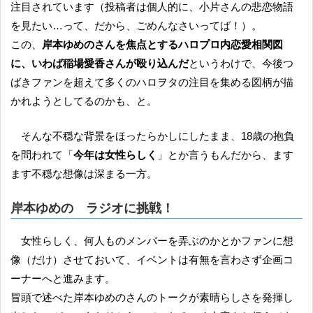
注目されています（投稿者は個人的に、小片さんの悲恋物語
を見たい…って、だから、ごめんなさいってば！）。
この、
岸本ゆめのさんを焦点とするハロプロ内恋愛相関図
に、いわば稲場愛香さんが殴り込んだ
というわけで、今後つ
ばきファンを超えて多くのハロヲタの注目を集める図柄が描
かれようとしてるのかも、と。
そんな不穏な背景をほったらかしにしたまま、18歳の抱負
を問われて「
今年は女性らしく
」とか言うもんだから、ます
ます不穏な想像は深まる一方。
岸本ゆめの ラジオに挑戦！
女性らしく、何人ものメンバーを弄ぶのかとかファンに想
像（だけ）させておいて、イベントは有無を言わさず企画コ
ーナーへと進みます。
冒頭で述べた岸本ゆめのさんのトークが素晴らしさを発揮し