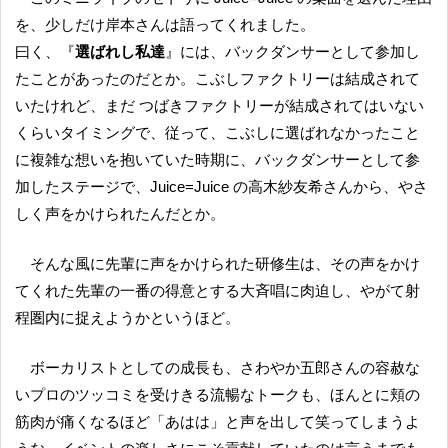
を、少しだけ岸本さんは語ってくれました。
曰く、『
選ばれし私達
』には、バックダンサーとして参加し
たことがあったのだとか。こぶしファクトリーは結成されて
いたけれど、まだ つばきファクトリーが結成されてはいない
くらいタイミングで、従って、こぶしに選ばれなかったこと
に複雑な想いを抱いていた時期に、バックダンサーとして参
加したステージで、Juice=Juice の高木紗友希さんから、やさ
しく声をかけられたんだとか。
そんな風に先輩に声をかけられた研修生は、その声をかけ
てくれた先輩の一番の得意とする大斉唱に肉迫し、やがて射
程圏内に捉えようかというほど。
ボーカリストとしての成長も、さわやか五郎さんの容赦な
いプロのツッコミを受けきる流暢なトークも、ほんとに頬の
筋肉が痛くなるほど「あはは」と声を出して笑ってしまうよ