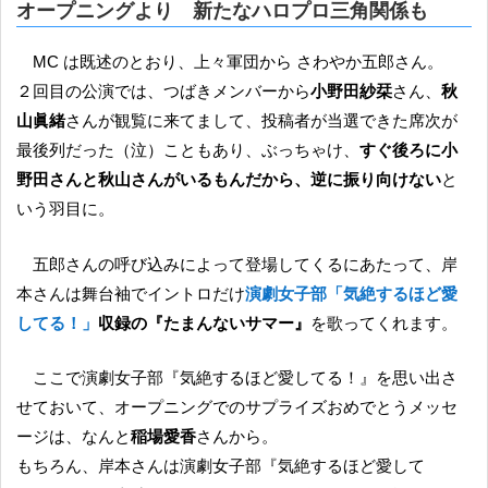
オープニングより 新たなハロプロ三角関係も
MC は既述のとおり、上々軍団から さわやか五郎さん。
２回目の公演では、つばきメンバーから
小野田紗栞
さん、
秋
山眞緒
さんが観覧に来てまして、投稿者が当選できた席次が
最後列だった（泣）こともあり、ぶっちゃけ、
すぐ後ろに小
野田さんと秋山さんがいるもんだから、逆に振り向けない
と
いう羽目に。
五郎さんの呼び込みによって登場してくるにあたって、岸
本さんは舞台袖でイントロだけ
演劇女子部「気絶するほど愛
してる！」
収録の『たまんないサマー』
を歌ってくれます。
ここで演劇女子部『気絶するほど愛してる！』を思い出さ
せておいて、オープニングでのサプライズおめでとうメッセ
ージは、なんと
稲場愛香
さんから。
もちろん、岸本さんは演劇女子部『気絶するほど愛して