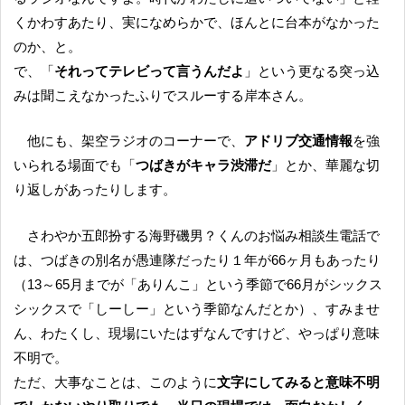
くかわすあたり、実になめらかで、ほんとに台本がなかった
のか、と。
で、「
それってテレビって言うんだよ
」という更なる突っ込
みは聞こえなかったふりでスルーする岸本さん。
他にも、架空ラジオのコーナーで、
アドリブ交通情報
を強
いられる場面でも「
つばきがキャラ渋滞だ
」とか、華麗な切
り返しがあったりします。
さわやか五郎扮する海野磯男？くんのお悩み相談生電話で
は、つばきの別名が愚連隊だったり１年が66ヶ月もあったり
（13～65月までが「ありんこ」という季節で66月がシックス
シックスで「しーしー」という季節なんだとか）、すみませ
ん、わたくし、現場にいたはずなんですけど、やっぱり意味
不明で。
ただ、大事なことは、このように
文字にしてみると意味不明