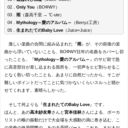
02．
Only You
（BOΦWY）
03．
雨
（森高千里 → ℃-ute）
04．
Mythology～愛のアルバム～
（Berryz工房）
05．
生まれたてのBaby Love
（Juice=Juice）
激しい楽曲の合間に組み込まれた『
雨
』が、その前後の楽
曲から浮いていないことも、BOΦWY往年の名曲をカバーし切
ったことも、『
Mythology～愛のアルバム～
』のサビ前で急
に高音部分が差し込まれる箇所を、一切声をヒビ割らせるこ
となく歌い切ったことも、あまりに自然だったから、そこが
難しいポイントだってことに気づかないくらいスルっと聴か
せてくれます。素晴らしかった。
そして何よりも『
生まれたてのBaby Love
』です。
ほんと、あの
高木紗友希
さんと
宮本佳林
さんによる、ボーカ
リストの喉の振動だけで大会場を大感動の渦に巻き込む、こ
の楽曲の終局間際の、あの大斉唱パート、これを、まだまだ