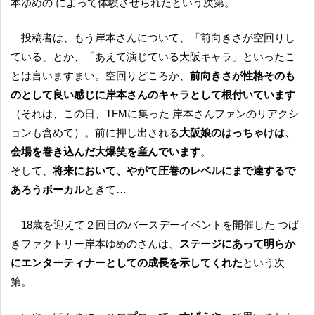
本ゆめの によって体験させられたという次第。
投稿者は、もう岸本さんについて、「前向きさが空回りし
ている」とか、「あえて演じている大阪キャラ」といったこ
とは言いますまい。空回りどころか、
前向きさが性格そのも
のとして良い感じに岸本さんのキャラとして根付いています
（それは、この日、TFMに集った 岸本さんファンのリアクシ
ョンも含めて）。前に押し出される
大阪娘のはっちゃけは、
会場を巻き込んだ大爆笑を産んでいます
。
そして、
将来において、やがて圧巻のレベルにまで達するで
あろうボーカル
ときて…
18歳を迎えて２回目のバースデーイベントを開催した つば
きファクトリー岸本ゆめのさんは、
ステージにあって明らか
にエンターティナーとしての成長を示してくれた
という次
第。