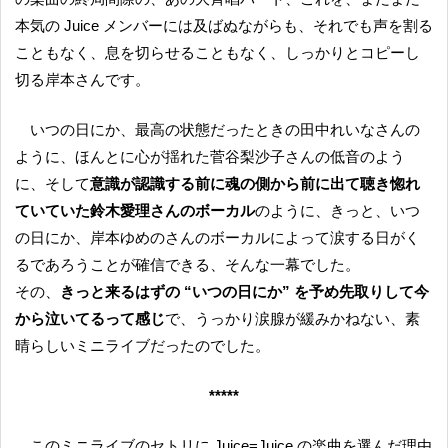
本気の Juice メンバーには及ばぬながらも、それでも声を割る
こともなく、息を切らせることもなく、しっかりとコピーし
切る岸本さんです。
いつの日にか、最高の状態だったときの田中れいなさんの
ように、ほんとに心が揺れた菅谷梨沙子さんの低音のよう
に、そして
意識が認識する前に魂の側から前に出て聴き惚れ
ていていた鈴木愛理さんのボーカル
のように、きっと、いつ
の日にか、岸本ゆめのさんのボーカルによって涙する日がく
るであろうことが確信できる、そんな一幕でした。
その、
きっと来るはずの “いつの日にか” を予め先取りして今
から泣いてるって感じ
で、うっかり涙腺が緩みかねない、素
晴らしいミニライブだったのでした。
*****
このミニライブのセトリに Juice=Juice の楽曲を選んだ理由