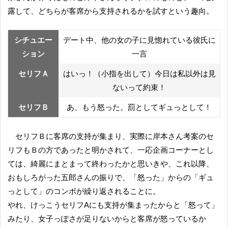
露して、どちらが客席から支持されるかを試すという趣向。
シチュエー
デート中、他の女の子に見惚れている彼氏に
ション
一言
セリフＡ
はいっ！（小指を出して）今日は私以外は見
ないって約束！
セリフＢ
あ、もう怒った。罰としてギュっとして！
セリフＢに客席の支持が集まり、実際に岸本さん考案のセ
リフもＢの方であったと明かされて、一応企画コーナーとし
ては、綺麗にまとまって終わったかと思いきや、これ以降、
おもしろがった五郎さんの振りで、「怒った」からの「ギュ
っとして」のコンボが繰り返されることに。
やれ、けっこうセリフAにも支持が集まったからと「怒って」
みたり、女子っぽさが足りないからと客席が怒っているか