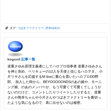
,
タグ:
つばきファクトリー
,
岸本ゆめの
kogonil
記事一覧
道重さゆみ原理主義者にしてハロプロ信奉者 道重さゆみさん
を神と崇め、ベリキューの12人を天使と信じるハロヲタ。 小
片リサさんを応援するM-lineに重心を置いたハロプロDD野
郎。 加入した時から、BEYOOOOONDSのあの娘や、モーニ
ング娘。のあのメンバーが、もう可愛くて可愛くてしょうが
ないのだけど、コメントしたりツイートしたりすると、道重
さんや熊井ちゃんや小片さんやつばきファクトリーを裏切っ
たような気になるので、表に出せないのは秘密。