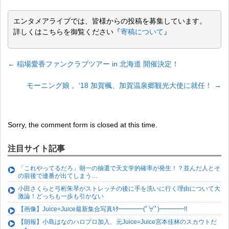
エンタメアライブでは、皆様からの投稿を募集しています。
詳しくはこちらを御覧ください『
寄稿について
』
←
稲場愛香ファンクラブツアー in 北海道 開催決定！
モーニング娘 。’18 加賀楓、加賀温泉郷観光大使に就任！
→
Sorry, the comment form is closed at this time.
注目サイト記事
「これやってるだろ」朝一の抽選で天文学的確率が発生！？並んだ人とそ
の前後で連番が出てしまう…
小田さくらと弓桁朱琴がストレッチの後に手を洗いに行く理由について大
激論！どっちも一歩も引かない
【画像】Juice=Juice最新集合写真ｷﾀ━━━━(ﾟ∀ﾟ)━━━━!!
【朗報】小島はなのハロプロ加入、元Juice=Juice宮本佳林のスカウトだ