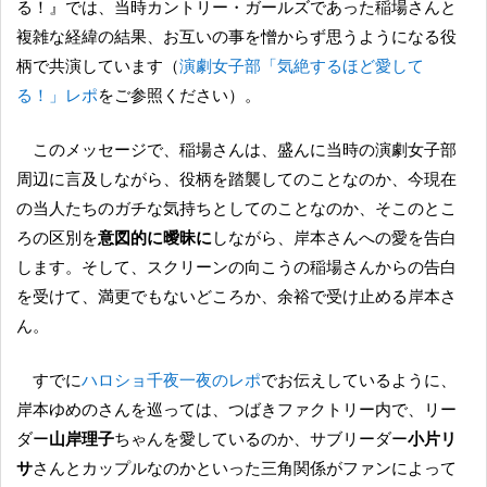
る！』では、当時カントリー・ガールズであった稲場さんと
複雑な経緯の結果、お互いの事を憎からず思うようになる役
柄で共演しています（
演劇女子部「気絶するほど愛して
る！」レポ
をご参照ください）。
このメッセージで、稲場さんは、盛んに当時の演劇女子部
周辺に言及しながら、役柄を踏襲してのことなのか、今現在
の当人たちのガチな気持ちとしてのことなのか、そこのとこ
ろの区別を
意図的に曖昧に
しながら、岸本さんへの愛を告白
します。そして、スクリーンの向こうの稲場さんからの告白
を受けて、満更でもないどころか、余裕で受け止める岸本さ
ん。
すでに
ハロショ千夜一夜のレポ
でお伝えしているように、
岸本ゆめのさんを巡っては、つばきファクトリー内で、リー
ダー
山岸理子
ちゃんを愛しているのか、サブリーダー
小片リ
サ
さんとカップルなのかといった三角関係がファンによって