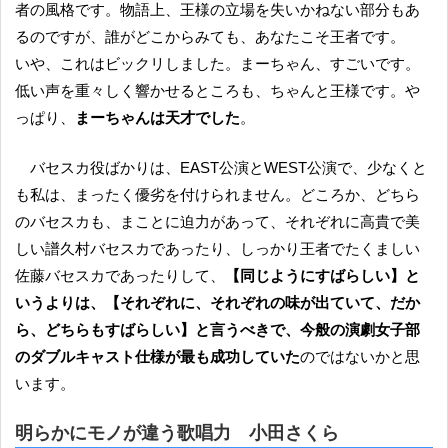
者の風格です。物語上、王様の立場を失いかねない部分もあ
るのですが、誰がどこからみても、あなたこそ王者です。
いや、これはビックリしました。まーちゃん、すごいです。
低い声を重々しく響かせるところも、ちゃんと王様です。や
っぱり、
まーちゃんは天才でした
。
バセスカ役ばかりは、EAST公演とWEST公演で、少なくと
も私は、まったく優劣を付けられません。どころか、どちら
のバセスカも、まことに迫力があって、それぞれに高貴で美
しい譜久村バセスカであったり、しっかり王者でたくましい
佐藤バセスカであったりして、
【同じようにすばらしい】と
いうよりは、【それぞれに、それぞれの味が出ていて、だか
ら、どちらもすばらしい】と言うべきで、今般の演劇女子部
のダブルキャスト仕様が最も成功していた
のではないかと思
います。
明らかにモノが違う歌唱力 小田さくら