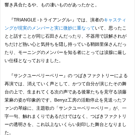
響き具合たるや、もの凄いものがあったかと。
『TRIANGLE ‐トライアングル‐』では、演者の
キャスティ
ングが現実のメンバーと実に微妙に重なって
いて、思ったこ
とと話すことが同じ石田さんだったり、不器用で誤解されが
ちだけど熱い心と気持ちを隠し持っている鞘師里保さんだっ
たり、モーニングのメンバーを知る者にとっては涙腺に厳し
い仕様となっておりました。
『サンクユーベリーベリー』の つばきファクトリーによる
再演では、消えていく声として、かつて自分が演じたその舞
台の上で、生まれてくる次の声である後輩たちを見守る須藤
茉麻の姿が印象的です。Berryz工房の活動停止を見送ったフ
ァンの琴線に、主題歌の「サンクユーベリーベリー」が、一
字一句、触れまくりであるだけではなく、つばきファクトリ
ーの透明さを、これ以上ないくらい刻印した舞台となりまし
た。