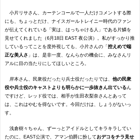
小片リサさん、カーテンコールで一人だけコメントする際
にも、ちょっとだけ、ナイスガールトレイニー時代のファン
が伝えてくれている「実は、はっちゃける人」である片鱗を
見せてくれました（6月18日 EAST 夜公演）。私がすっかり推
しているってことを度外視しても、小片さんの「
控えめで端
正な美人さ
」は、是非一度、なんらかの機会に、みなさんリ
アルに目の当たりにしてほしいところ。
岸本さん、民衆役だったり兵士役だったりでは、
他の民衆
役や兵士役のキャストよりも明らかに一歩抜きん出ている
ん
ですけど、レッド役では、相手が生田衣梨奈さんとあって
は、これはやむを得ないです。今回だけは、しょうがないっ
す。
浅倉樹々ちゃん、ずーっとアイドルとしてキラキラしてい
たのに、EAST公演で、アマン伯爵に扮して
おデコをチラ見せ