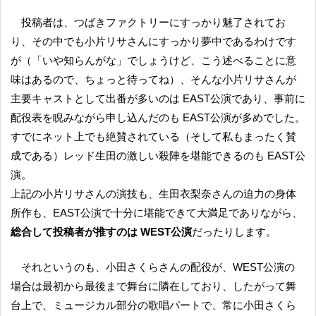
投稿者は、つばきファクトリーにすっかり魅了されてお
り、その中でも小片リサさんにすっかり夢中であるわけです
が（「いや知らんがな」でしょうけど、こう述べることに意
味はあるので、ちょっと待ってね）、そんな小片リサさんが
主要キャストとして出番が多いのは EAST公演であり、事前に
配役表を睨みながら申し込んだのも EAST公演が多めでした。
すでにネット上でも絶賛されている（そして私もまったく賛
成である）レッド生田の激しい殺陣を堪能できるのも EAST公
演。
上記の小片リサさんの演技も、生田衣梨奈さんの迫力の身体
所作も、EAST公演で十分に堪能できて大満足でありながら、
総合して投稿者が推すのは WEST公演
だったりします。
それというのも、小田さくらさんの配役が、WEST公演の
場合は最初から最後まで舞台に隣在しており、したがって舞
台上で、ミュージカル部分の歌唱パートで、常に小田さくら