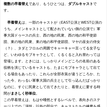
複数の早着替え
であり、もうひとつは、
ダブルキャスト
で
す。
早着替え
は、一部のキャストが（EAST公演とWEST公演の
うち、メインキャストとして配されていない側の公演で）軍
事大国ドゥースの兵士、西の地の民衆、西の地の和平使節
団、東の地の民衆、東の地の和平使節団、マヤの巫女の侍女
（？）、タダとフロルの周囲でキャーキャー言ってる女子な
ど、いわゆるモブキャラとして、くるくると入れ替わっては
登場します。ときには、しっかりメインどころの名前のある
役柄を演じているキャストも、たまにモブキャラとして出て
くる場合もあったり。これらが全部衣装が違うどころか、た
った今、わっるい軍事大国の兵士として引っ込んだばっかり
なのに、すぐに民衆として出てきたりと、着替えに要する時
間が
まさしく秒単位
。
この早着替えは、もはや唖然とするレベルで、表向きのステ
ージ上での「演技」以外の部分で、キャストたちの練磨を感