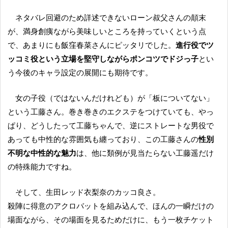
ネタバレ回避のため詳述できないローン叔父さんの顛末
が、満身創痍ながら美味しいところを持っていくという点
で、あまりにも飯窪春菜さんにピッタリでした。
進行役でツ
ッコミ役という立場を堅守しながらポンコツでドジっ子
とい
う今後のキャラ設定の展開にも期待です。
女の子役（ではないんだけれども）が「板についてない」
という工藤さん。巻き巻きのエクステをつけていても、やっ
ぱり、どうしたって工藤ちゃんで、逆にストレートな男役で
あっても中性的な雰囲気も纏っており、この工藤さんの
性別
不明な中性的な魅力
は、他に類例が見当たらない工藤遥だけ
の特殊能力ですね。
そして、生田レッド衣梨奈のカッコ良さ。
殺陣に得意のアクロバットを組み込んで、ほんの一瞬だけの
場面ながら、その場面を見るためだけに、もう一枚チケット