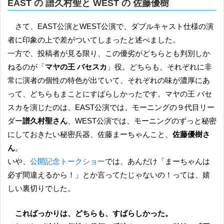
EAST の 譜久村聖と WEST の 佐藤優樹
さて、EAST公演とWEST公演で、ダブルキャスト仕様の演
者に印象の上で差がついてしまったと述べました。
一方で、投稿者が見る限り、この優劣がどちらとも判別しか
ねるのが「
マヤの王 バセスカ
」役。どちらも、それぞれに非
常に演者の個性の特色が出ていて、それぞれの味が濃厚にあ
って、どちらもまことにすばらしかったです。マヤの王 バセ
スカを演じたのは、EAST公演では、モーニングの９代目リー
ダー
譜久村聖さん
、WEST公演では、モーニングのずっと秘密
にしておきたい秘密兵器、佐藤まーちゃんこと、
佐藤優樹さ
ん
。
いや、
公開記念トークショー
では、あんだけ「まーちゃんは
必ず間違えるから！」とか言ってたじゃないの！っては、嬉
しい裏切りでした。
こればっかりは、どちらも、すばらしかった。