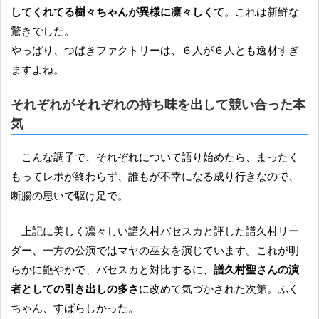
してくれてる樹々ちゃんが異様に凛々しくて
。これは新鮮な
驚きでした。
やっぱり、つばきファクトリーは、６人が６人とも逸材すぎ
ますよね。
それぞれがそれぞれの持ち味を出して競い合った本
気
こんな調子で、それぞれについて語り始めたら、まったく
もってレポが終わらず、誰もが不幸になる成り行きなので、
断腸の思いで駆け足で。
上記に美しく凛々しい譜久村バセスカと評した譜久村リー
ダー、一方の公演ではマヤの巫女を演じています。これが明
らかに艶やかで、バセスカと対比するに、
譜久村聖さんの演
者としての引き出しの多さ
に改めて気づかされた次第。ふく
ちゃん、すばらしかった。