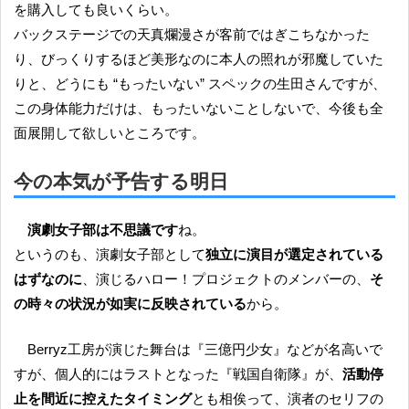
を購入しても良いくらい。
バックステージでの天真爛漫さが客前ではぎこちなかった
り、びっくりするほど美形なのに本人の照れが邪魔していた
りと、どうにも “もったいない” スペックの生田さんですが、
この身体能力だけは、もったいないことしないで、今後も全
面展開して欲しいところです。
今の本気が予告する明日
演劇女子部は不思議です
ね。
というのも、演劇女子部として
独立に演目が選定されている
はずなのに
、演じるハロー！プロジェクトのメンバーの、
そ
の時々の状況が如実に反映されている
から。
Berryz工房が演じた舞台は『三億円少女』などが名高いで
すが、個人的にはラストとなった『戦国自衛隊』が、
活動停
止を間近に控えたタイミング
とも相俟って、演者のセリフの