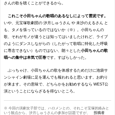
さんの歌を聴くことができるから。
これこそ小田ちゃんの歌唱のあるなしによって雲泥です。
いや、元宝塚歌劇団の 汐月しゅうさん や 未沙のえるさん と
も、タメを張っているのではないか（※）。小田ちゃんの
歌、それがモノが違うとは知ってはいましたけれど、ライブ
のようにダンスしながらの（したがって歌唱に特化した呼吸
に専念できない）ものではない、朗々とした
小田ちゃんの歌
唱への集中は本気で圧巻
です。すばらしかった。
ぶっちゃけ、小田ちゃんの歌を体感するためだけに池袋サ
ンシャイン劇場に足を運んでも報われると思います。お釣り
が来ます。その意味で、どちらかをお勧めするなら WEST公
演ということにならざるを得ないところ。
※ 今回の演劇女子部では、ハロメンとの、それこそ宝塚的絡みと
いう観点から、汐月しゅうさんの参加が話題ですが、
投稿者