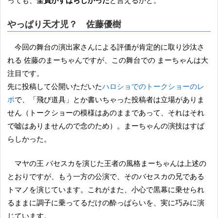
っても、
全員がすばらしかった
と言えるかと。
やっぱり天才児？ 佐藤優樹
今回の舞台の演出家さんによる評価が肯定的に取り沙汰さ
れる 佐藤のまーちゃんですが、この舞台での まーちゃんは大
注目です。
先に投稿して公開いただいた
ハロショでのトークショーのレ
ポ
で、「飛び道具」とか書いちゃった投稿者は立場がありま
せん（トークショーの模様はあのままであって、それはそれ
で嘘はありませんので念のため）。まーちゃんの演技はすば
らしかった。
マヤの王 バセスカを演じた王者の風格まーちゃんは上述の
とおりですが、もう一方の公演で、そのバセスカの兄である
トマノを演じています。これがまた、小心で黒幕に乗せられ
るままに調子に乗ってるだけの酔っぱらいを、実に巧みに演
じています。