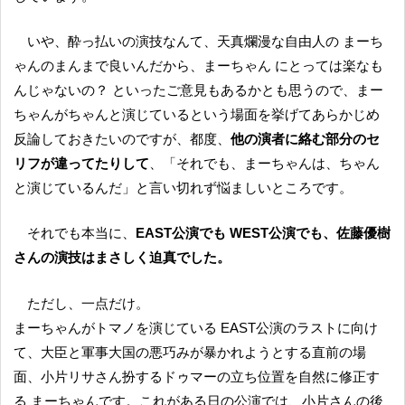
いや、酔っ払いの演技なんて、天真爛漫な自由人の まーち
ゃんのまんまで良いんだから、まーちゃん にとっては楽なも
んじゃないの？ といったご意見もあるかとも思うので、まー
ちゃんがちゃんと演じているという場面を挙げてあらかじめ
反論しておきたいのですが、都度、
他の演者に絡む部分のセ
リフが違ってたりして
、「それでも、まーちゃんは、ちゃん
と演じているんだ」と言い切れず悩ましいところです。
それでも本当に、
EAST公演でも WEST公演でも、佐藤優樹
さんの演技はまさしく迫真でした。
ただし、一点だけ。
まーちゃんがトマノを演じている EAST公演のラストに向け
て、大臣と軍事大国の悪巧みが暴かれようとする直前の場
面、小片リサさん扮するドゥマーの立ち位置を自然に修正す
る まーちゃんです。これがある日の公演では、小片さんの後