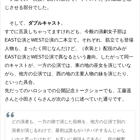
じさせる部分でした。
そして、
ダブルキャスト
。
すでに言及しちゃってますけれども、今般の演劇女子部は
EAST公演とWEST公演の二本立て。それぞれ、筋立ても登場
人物も、まったく同じなんだけど、（衣装と）配役のみが
EAST公演とWEST公演で異なるという趣向。したがって同一
のキャストが、一方の公演では、東の地の巫女を演じていな
がら、他方の公演では、西の地の主要人物の妹を演じたり、
といった具合。
先だってのハロショでの公開記念トークショーでも、工藤遥
さんと小田さくらさんが次のように述べていた通りです。
どの演者も、一方の側で演じた役柄を、他方の公演で別の
演者が演じるわけで、最初は誰もがバチバチするんじゃな
いかと思ったけれど、お互いに相談もできるし、役の解釈