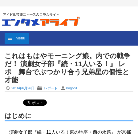
Menu
これはもはやモーニング娘。内での戦争
だ！ 演劇女子部『続・11人いる！』 レ
ポ 舞台でぶつかり合う兄弟星の個性と
才能
P
F
U
2016年6月26日
レポート
kogonil
はじめに
演劇女子部『続・11人いる！東の地平・西の永遠』 が京都