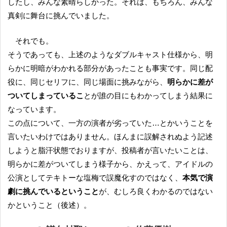
したし、みんな素晴らしかった。それは、もちろん、みんな
真剣に舞台に挑んでいました。
それでも。
そうであっても、上述のようなダブルキャスト仕様から、明
らかに明暗がわかれる部分があったことも事実です。同じ配
役に、同じセリフに、同じ場面に挑みながら、
明らかに差が
ついてしまっているこ
とが誰の目にもわかってしまう結果に
なっています。
この点について、一方の演者が劣っていた…とかいうことを
言いたいわけではありません。ほんまに誤解されぬよう記述
しようと脂汗状態でおりますが、投稿者が言いたいことは、
明らかに差がついてしまう様子から、かえって、アイドルの
公演としてテキトーな塩梅で誤魔化すのではなく、
本気で演
劇に挑んでいるということ
が、むしろ良くわかるのではない
かということ（後述）。