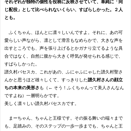
それぞれが独特の個性を役柄に反映させていて、単純に「同
じ配役」として比べられないくらい、すばらしかった。２人
とも。
ふくちゃん、ほんとに凛々しいんですよ。それに、あの可
愛らしい声ながら、凛として滑舌もなめらかで、大きな声を
出すところでも、声を張り上げるとかガナり立てるような具
合ではなく、自然に腹から大きく呼気が発せられる感じで、
すばらしかった。
譜久村バセスカ、これがあの、ふにゃふにゃした譜久村聖さ
んかと思うほど雄々しくて、すっきりした
譜久村さんの顔立
ちの本来の美形さ
も（← そう！ふくちゃんって美人さんなん
ですよね）一層明らかです。
美しく凛々しい譜久村バセスカです。
まーちゃん、ちゃんと王様です。その振る舞いの端々まで
も、足踏みの、そのステップの一歩一歩までも、ちゃんと王