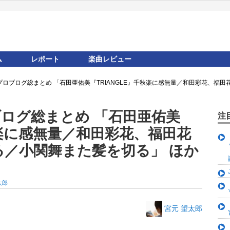
ム
レポート
楽曲レビュー
ロプロブログ総まとめ 「石田亜佑美『TRIANGLE』千秋楽に感無量／和田彩花、福
ブログ総まとめ 「石田亜佑美
注
秋楽に感無量／和田彩花、福田花
る／小関舞また髪を切る」 ほか
太郎
宮元 望太郎