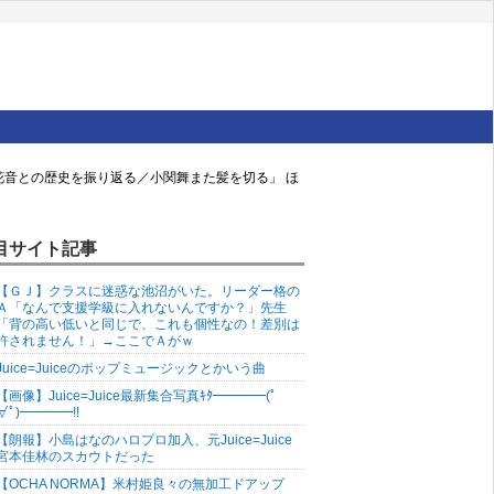
田花音との歴史を振り返る／小関舞また髪を切る」 ほ
目サイト記事
【ＧＪ】クラスに迷惑な池沼がいた。リーダー格の
Ａ「なんで支援学級に入れないんですか？」先生
「背の高い低いと同じで、これも個性なの！差別は
許されません！」→ここでＡがｗ
Juice=Juiceのポップミュージックとかいう曲
【画像】Juice=Juice最新集合写真ｷﾀ━━━━(ﾟ
∀ﾟ)━━━━!!
【朗報】小島はなのハロプロ加入、元Juice=Juice
宮本佳林のスカウトだった
【OCHA NORMA】米村姫良々の無加工ドアップ