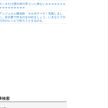
ズッキだけ譜久村の卒コンに来ないｗｗｗｗｗｗｗ
ｗｗｗｗｗｗｗｗｗ
アンジュルム橋迫鈴「カルボナーラ！失敗しまし
た。目分量で作るのをやめましょう。いきなりプロ
の方のレシピで作ろうとするのも」
事検索