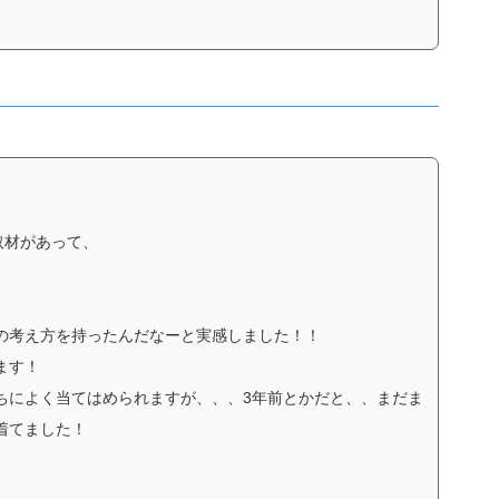
）
取材があって、
の考え方を持ったんだなーと実感しました！！
ます！
ちによく当てはめられますが、、、3年前とかだと、、まだま
着てました！