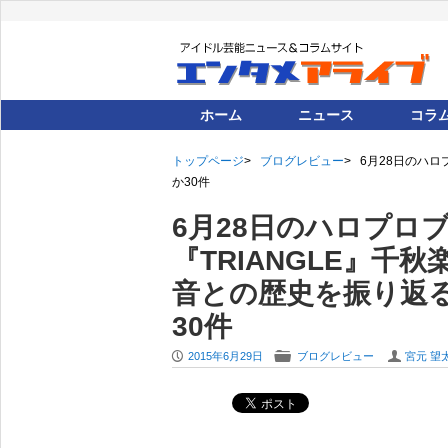
ホーム
ニュース
コラ
トップページ
ブログレビュー
6月28日のハ
か30件
6月28日のハロプロ
『TRIANGLE』千
音との歴史を振り返
30件
P
F
U
2015年6月29日
ブログレビュー
宮元 望