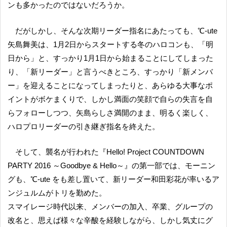
ンも多かったのではないだろうか。
だがしかし、そんな次期リーダー指名にあたっても、℃-ute
矢島舞美は、1月2日からスタートする冬のハロコンも、「明
日から」と、すっかり1月1日から始まることにしてしまった
り、「新リーダー」と言うべきところ、すっかり「新メンバ
ー」を迎えることになってしまったりと、あらゆる大事なポ
イントがボケまくりで、しかし満面の笑顔で自らの失言を自
らフォローしつつ、矢島らしさ満開のまま、明るく楽しく、
ハロプロリーダーの引き継ぎ指名を終えた。
そして、襲名が行われた『Hello! Project COUNTDOWN
PARTY 2016 ～Goodbye & Hello～』の第一部では、モーニン
グも、℃-ute をも差し置いて、新リーダー和田彩花が率いるア
ンジュルムがトリを勤めた。
スマイレージ時代以来、メンバーの加入、卒業、グループの
改名と、思えば様々な辛酸を経験しながら、しかし気丈にグ