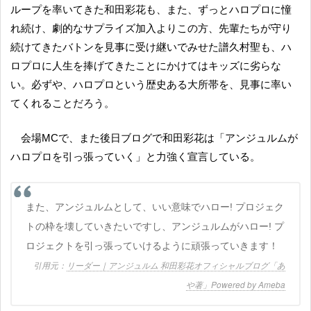
ループを率いてきた和田彩花も、また、ずっとハロプロに憧
れ続け、劇的なサプライズ加入よりこの方、先輩たちが守り
続けてきたバトンを見事に受け継いでみせた譜久村聖も、ハ
ロプロに人生を捧げてきたことにかけてはキッズに劣らな
い。必ずや、ハロプロという歴史ある大所帯を、見事に率い
てくれることだろう。
会場MCで、また後日ブログで和田彩花は「アンジュルムが
ハロプロを引っ張っていく」と力強く宣言している。
また、アンジュルムとして、いい意味でハロー! プロジェク
トの枠を壊していきたいですし、アンジュルムがハロー! プ
ロジェクトを引っ張っていけるように頑張っていきます！
リーダー｜アンジュルム 和田彩花オフィシャルブログ「あ
や著」Powered by Ameba