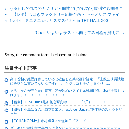
←
うるわしの九つのカメリア～個性だけではなく関係性も明瞭に
～ 【レポ】つばきファクトリー応援企画 ～キャメリア ファイ
ッ！vol.4 ミニミニ☆クリスマス会2～ in TFT HALL 300
℃-ute いよいよラストへ向けての日程が鮮明に
→
Sorry, the comment form is closed at this time.
注目サイト記事
高市首相が経歴詐称していると確信した某映画評論家、「上級公務員試験
に合格とは書いてないんですが…」とツッコミを受けまくり……
まろちゃんが高らかに宣言「私が始めたアイドル戦国時代、私が決着をつ
けます」！！！！！！！！！！！！
【画像】Juice=Juice最新集合写真ｷﾀ━━━━(ﾟ∀ﾟ)━━━━!!
【朗報】小島はなのハロプロ加入、元Juice=Juice宮本佳林のスカウトだ
った
【OCHA NORMA】米村姫良々の無加工ドアップ
ズッキだけ譜久村の卒コンに来ないｗｗｗｗｗｗｗｗｗｗｗｗｗｗｗｗ