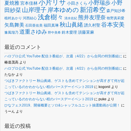
小片リサ
小野瑞歩
小野
夏焼雅
宮本佳林
小田さくら
新沼希空
山岸理子
岸本ゆめの
田紗栞
森戸知沙希
浅倉樹々
熊井友理奈
植村あかり
河西結心
牧野真莉愛
清水佐紀
谷本安美
秋山眞緒
矢島舞美
譜久村聖
福田真琳
石田亜佑美
道重さゆみ
須藤茉麻
鈴木愛理
豫風瑠乃
野中美希
最近のコメント
ハロプロ公式 YouTube 配信３番組が、次週（4/22）から合同の特別番組に
に
椿道茂高
より
ハロプロ公式 YouTube 配信３番組が、次週（4/22）から合同の特別番組に
に
たなか
より
つばきファクトリー 秋山眞緒、ゲストも含めてテンションが高すぎて何が起
こっているのかわからない程のバースデーイベント2019
に
kogonil
より
つばきファクトリー 秋山眞緒、ゲストも含めてテンションが高すぎて何が起
こっているのかわからない程のバースデーイベント2019
に
puke
より
ひなフェス2019、開催概要とソロ&シャッフルユニット抽選動画が公開！
に
うーん
より
最近の投稿