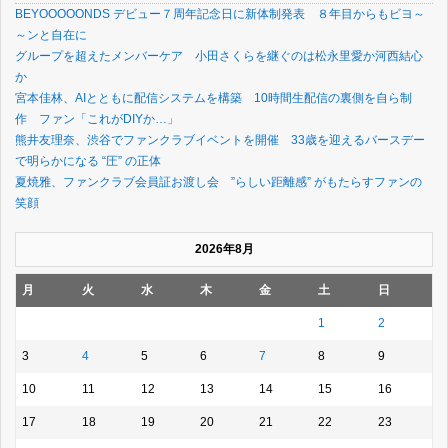
BEYOOOOONDS デビュー７周年記念日に新体制発表 ８年目からもビヨ～
～ンと自在に
グループを超えたメンバーケア 小田さくらを継ぐのは松永里愛か河西結心
か
宮本佳林、AIとともに配信システムを構築 10時間生配信の裏側を自ら制
作 ファン「これがDIYか…」
熊井友理奈、渋谷でファンクラブイベントを開催 33歳を迎えるバースデー
で明らかになる “圧” の正体
夏焼雅、ファンクラブ会員証お渡し会 ”らしい距離感” がもたらすファンの
笑顔
2026年8月
月
火
水
木
金
土
日
1
2
3
4
5
6
7
8
9
10
11
12
13
14
15
16
17
18
19
20
21
22
23