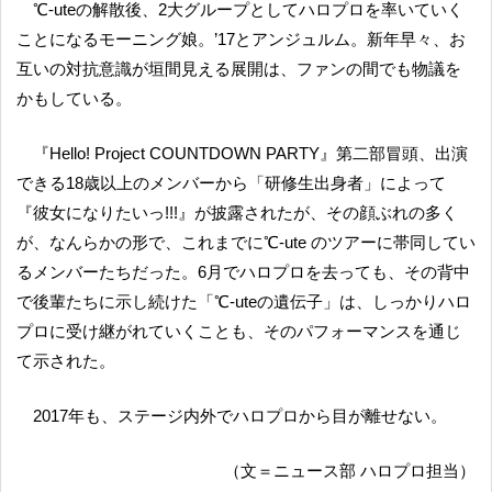
℃-uteの解散後、2大グループとしてハロプロを率いていく
ことになるモーニング娘。’17とアンジュルム。新年早々、お
互いの対抗意識が垣間見える展開は、ファンの間でも物議を
かもしている。
『Hello! Project COUNTDOWN PARTY』第二部冒頭、出演
できる18歳以上のメンバーから「研修生出身者」によって
『彼女になりたいっ!!!』が披露されたが、その顔ぶれの多く
が、なんらかの形で、これまでに℃-ute のツアーに帯同してい
るメンバーたちだった。6月でハロプロを去っても、その背中
で後輩たちに示し続けた「℃-uteの遺伝子」は、しっかりハロ
プロに受け継がれていくことも、そのパフォーマンスを通じ
て示された。
2017年も、ステージ内外でハロプロから目が離せない。
（文＝ニュース部 ハロプロ担当）