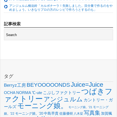
アンジュルム橋迫鈴「カルボナーラ！失敗しました。目分量で作るのをや
めましょう。いきなりプロの方のレシピで作ろうとするのも」
記事検索
タグ
Juice=Juice
BEYOOOOONDS
Berryz工房
つばきフ
OCHA NORMA
℃-ute
こぶしファクトリー
ァクトリー
アンジュルム
カントリー・ガ
モーニング娘。
ールズ
モーニング
モーニング娘。'21
写真集
中島早貴
加賀楓
佐藤優樹
娘。'22
モーニング娘。'20
八木栞