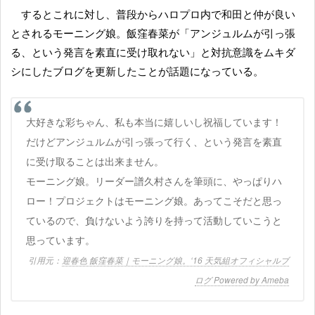
するとこれに対し、普段からハロプロ内で和田と仲が良い
とされるモーニング娘。飯窪春菜が「アンジュルムが引っ張
る、という発言を素直に受け取れない」と対抗意識をムキダ
シにしたブログを更新したことが話題になっている。
大好きな彩ちゃん、私も本当に嬉しいし祝福しています！
だけどアンジュルムが引っ張って行く、という発言を素直
に受け取ることは出来ません。
モーニング娘。リーダー譜久村さんを筆頭に、やっぱりハ
ロー！プロジェクトはモーニング娘。あってこそだと思っ
ているので、負けないよう誇りを持って活動していこうと
思っています。
迎春色 飯窪春菜｜モーニング娘。‘16 天気組オフィシャルブ
ログ Powered by Ameba