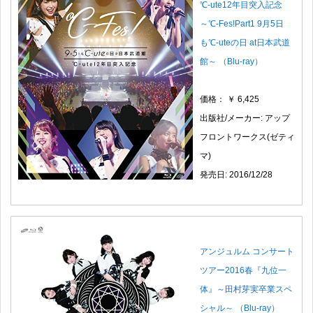
℃-ute12年目突入記念
～℃-Fes!Part1 9月5日
も℃-uteの日 at日本武道
館～ （Blu-ray）
価格： ￥ 6,425
出版社/メーカー: アップ
フロントワークス(ゼティ
マ)
発売日: 2016/12/28
アンジュルム コンサート
ツアー2016春『九位一
体』～田村芽実卒業スペ
シャル～ （Blu-ray）