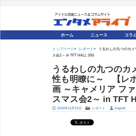
ホーム
ニュース
コラ
トップページ
レポート
うるわしの九つのカメ
ス会2～ in TFT HALL 300
うるわしの九つのカ
性も明瞭に～ 【レ
画 ～キャメリア ファ
スマス会2～ in TFT H
P
F
U
2016年12月31日
レポート
kogonil