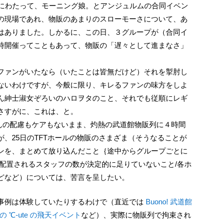
日にわたって、モーニング娘。とアンジュルムの合同イベン
の現場であれ、物販のあまりのスローモーさについて、あ
はありました。しかるに、この日、３グループが（合同イ
時開催ってこともあって、物販の「遅々として進まなさ」
ファンがいたなら（いたことは皆無だけど）それを掣肘し
ないわけですが、今般に限り、キレるファンの味方をしよ
ん紳士淑女ぞろいのハロヲタのこと、それでも従順にレギ
さすがに、これは、と。
下、なんの配慮もケアもないまま、灼熱の武道館物販列に４時間
、25日のTFTホールの物販のさまざま（そうなることが
ンを、まとめて放り込んだこと｛途中からグループごとに
配置されるスタッフの数が決定的に足りていないこと/各ホ
どなど）については、苦言を呈したい。
い事例は体験していたりするわけで（直近では
Buono! 武道館
の ℃-ute の飛天イベント
など）、実際に物販列で拘束され