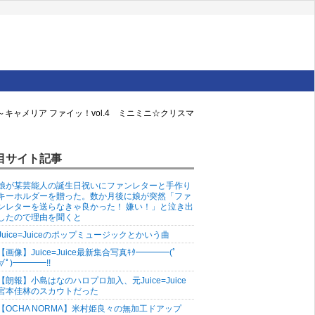
ャメリア ファイッ！vol.4 ミニミニ☆クリスマ
目サイト記事
娘が某芸能人の誕生日祝いにファンレターと手作り
キーホルダーを贈った。数か月後に娘が突然「ファ
ンレターを送らなきゃ良かった！ 嫌い！」と泣き出
したので理由を聞くと
Juice=Juiceのポップミュージックとかいう曲
【画像】Juice=Juice最新集合写真ｷﾀ━━━━(ﾟ
∀ﾟ)━━━━!!
【朗報】小島はなのハロプロ加入、元Juice=Juice
宮本佳林のスカウトだった
【OCHA NORMA】米村姫良々の無加工ドアップ