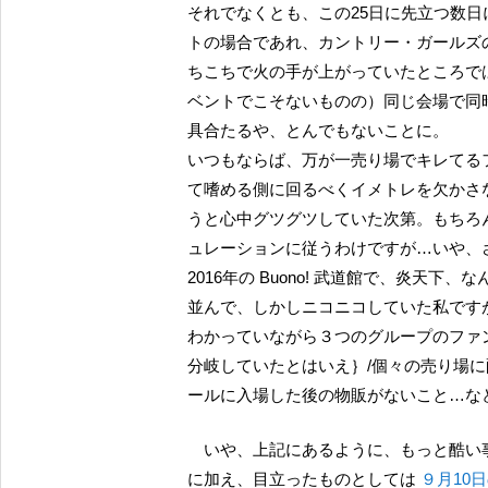
それでなくとも、この25日に先立つ数
トの場合であれ、カントリー・ガールズ
ちこちで火の手が上がっていたところで
ベントでこそないものの）同じ会場で同
具合たるや、とんでもないことに。
いつもならば、万が一売り場でキレてる
て嗜める側に回るべくイメトレを欠かさ
うと心中グツグツしていた次第。もちろ
ュレーションに従うわけですが…いや、
2016年の Buono! 武道館で、炎天
並んで、しかしニコニコしていた私ですが
わかっていながら３つのグループのファ
分岐していたとはいえ｝/個々の売り場に
ールに入場した後の物販がないこと…な
いや、上記にあるように、もっと酷
に加え、目立ったものとしては
９月10日