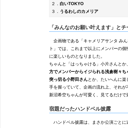
２．
白いTOKYO
３．
うるわしのカメリア
「みんなのお願い叶えます」とチ
企画物である「キャメリアサンタ みんなのお願い叶えます」や「キャメリア チームワークファイ
ト」では、これまで以上にメンバーの個
に楽しいものとなりました。
ちゃんと「はっちゃける」小片さんとか
方でメンバーからイジられる浅倉樹々ち
突っ切る小野田さん
とか、たいへんに楽
手を握っていて、企画の流れ上、それが
新沼希空ちゃんが可愛く、見てるだけで
宿題だったハンドベル披露
ハンドベル披露は、まさか公演ごと