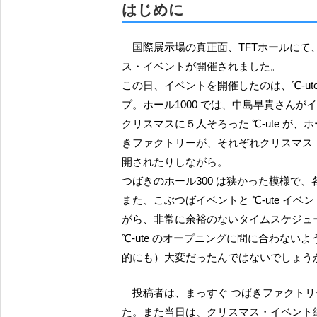
はじめに
国際展示場の真正面、TFTホールにて、2016年12月25日、ハロプロの各グループによるクリスマ
ス・イベントが開催されました。
この日、イベントを開催したのは、℃-u
プ。ホール1000 では、中島早貴さん
クリスマスに５人そろった ℃-ute が、ホ
きファクトリーが、それぞれクリスマス・イベ
開されたりしながら。
つばきのホール300 は狭かった模様で
また、こぶつばイベントと ℃-ute イ
がら、非常に余裕のないタイムスケジュ
℃-ute のオープニングに間に合わな
的にも）大変だったんではないでしょう
投稿者は、まっすぐ つばきファクトリーにのみ専心して、正しくホール300 に３回入ってきまし
た。また当日は、クリスマス・イベント