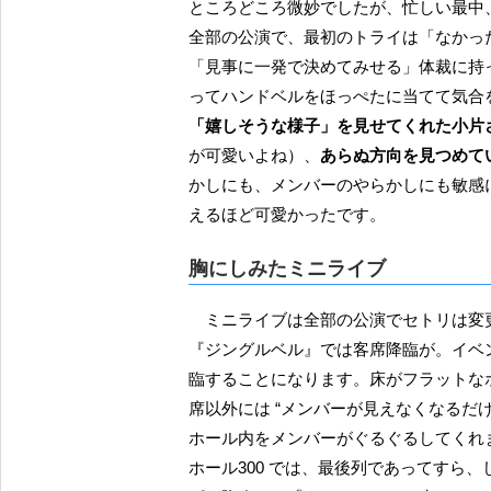
ところどころ微妙でしたが、忙しい最中
全部の公演で、最初のトライは「なかっ
「見事に一発で決めてみせる」体裁に持
ってハンドベルをほっぺたに当てて気合
「嬉しそうな様子」を見せてくれた小片
が可愛いよね）、
あらぬ方向を見つめて
かしにも、メンバーのやらかしにも敏感
えるほど可愛かったです。
胸にしみたミニライブ
ミニライブは全部の公演でセトリは変
『ジングルベル』では客席降臨が。イベ
臨することになります。床がフラットな
席以外には “メンバーが見えなくなるだ
ホール内をメンバーがぐるぐるしてくれ
ホール300 では、最後列であってすら