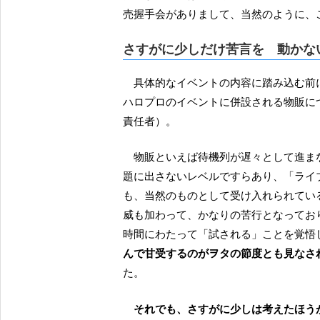
売握手会がありまして、当然のように、
さすがに少しだけ苦言を 動かな
具体的なイベントの内容に踏み込む
ハロプロのイベントに併設される物販に
責任者）。
物販といえば待機列が遅々として進まないことで有名で、もはやハロプロの風物詩として誰も話
題に出さないレベルですらあり、「ライ
も、当然のものとして受け入れられてい
威も加わって、かなりの苦行となってお
時間にわたって「試される」ことを覚悟
んで甘受するのがヲタの節度とも見なされ
た。
それでも、さすがに少しは考えたほう