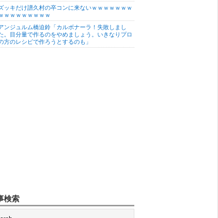
ズッキだけ譜久村の卒コンに来ないｗｗｗｗｗｗｗ
ｗｗｗｗｗｗｗｗｗ
アンジュルム橋迫鈴「カルボナーラ！失敗しまし
た。目分量で作るのをやめましょう。いきなりプロ
の方のレシピで作ろうとするのも」
事検索