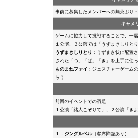
事前に募集したメンバーへの無茶ぶり・
キャメ
ゲームに協力して挑戦することで、一
１公演、３公演では「うずまきしりと
うずまきしりとり
：うずまき状に配置
された「つ」「ば」「き」を上手に使
ものまねファイ
：ジェスチャーゲーム
らう
前回のイベントでの宿題
１公演「諸人こぞりて」、２公演「き
１．
ジングルベル
（客席降臨あり）