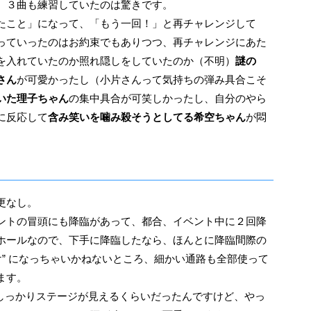
、３曲も練習していたのは驚きです。
たこと」になって、「もう一回！」と再チャレンジして
っていったのはお約束でもありつつ、再チャレンジにあた
を入れていたのか照れ隠しをしていたのか（不明）
謎の
さん
が可愛かったし（小片さんって気持ちの弾み具合こそ
いた理子ちゃん
の集中具合が可笑しかったし、自分のやら
に反応して
含み笑いを噛み殺そうとしてる希空ちゃん
が悶
更なし。
ントの冒頭にも降臨があって、都合、イベント中に２回降
ホールなので、下手に降臨したなら、ほんとに降臨間際の
け” になっちゃいかねないところ、細かい通路も全部使って
ます。
、しっかりステージが見えるくらいだったんですけど、やっ