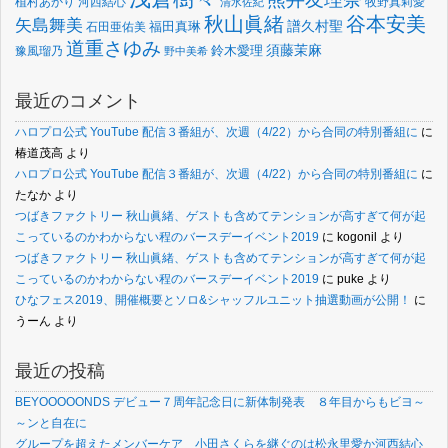
植村あかり
河西結心
牧野真莉愛
清水佐紀
谷本安美
秋山眞緒
矢島舞美
譜久村聖
福田真琳
石田亜佑美
道重さゆみ
須藤茉麻
鈴木愛理
豫風瑠乃
野中美希
最近のコメント
ハロプロ公式 YouTube 配信３番組が、次週（4/22）から合同の特別番組に
に
椿道茂高
より
ハロプロ公式 YouTube 配信３番組が、次週（4/22）から合同の特別番組に
に
たなか
より
つばきファクトリー 秋山眞緒、ゲストも含めてテンションが高すぎて何が起
こっているのかわからない程のバースデーイベント2019
に
kogonil
より
つばきファクトリー 秋山眞緒、ゲストも含めてテンションが高すぎて何が起
こっているのかわからない程のバースデーイベント2019
に
puke
より
ひなフェス2019、開催概要とソロ&シャッフルユニット抽選動画が公開！
に
うーん
より
最近の投稿
BEYOOOOONDS デビュー７周年記念日に新体制発表 ８年目からもビヨ～
～ンと自在に
グループを超えたメンバーケア 小田さくらを継ぐのは松永里愛か河西結心