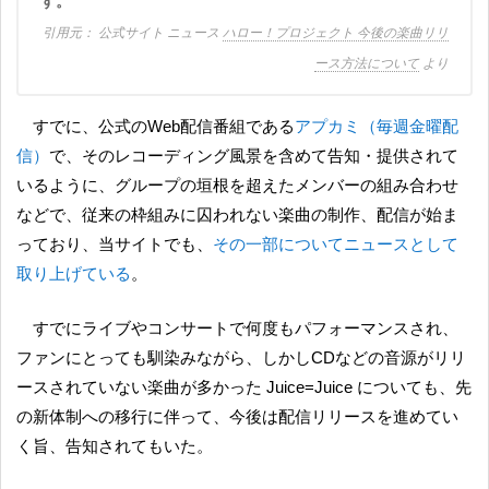
す。
公式サイト ニュース
ハロー！プロジェクト 今後の楽曲リリ
ース方法について
より
すでに、公式のWeb配信番組である
アプカミ（毎週金曜配
信）
で、そのレコーディング風景を含めて告知・提供されて
いるように、グループの垣根を超えたメンバーの組み合わせ
などで、従来の枠組みに囚われない楽曲の制作、配信が始ま
っており、当サイトでも、
その一部についてニュースとして
取り上げている
。
すでにライブやコンサートで何度もパフォーマンスされ、
ファンにとっても馴染みながら、しかしCDなどの音源がリリ
ースされていない楽曲が多かった Juice=Juice についても、先
の新体制への移行に伴って、今後は配信リリースを進めてい
く旨、告知されてもいた。