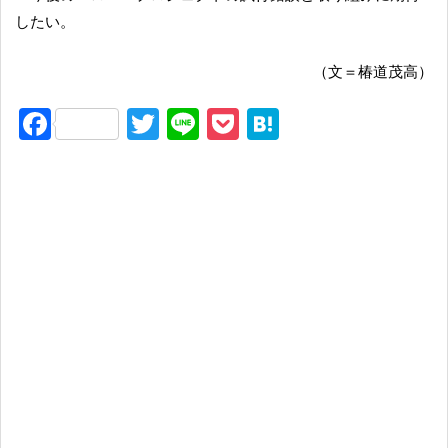
したい。
（文＝椿道茂高）
F
T
Li
P
H
a
wi
n
o
at
c
tt
e
ck
e
e
er
et
n
b
a
o
o
k