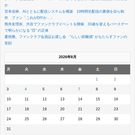
か
宮本佳林、AIとともに配信システムを構築 10時間生配信の裏側を自ら制
作 ファン「これがDIYか…」
熊井友理奈、渋谷でファンクラブイベントを開催 33歳を迎えるバースデー
で明らかになる “圧” の正体
夏焼雅、ファンクラブ会員証お渡し会 ”らしい距離感” がもたらすファンの
笑顔
2026年8月
月
火
水
木
金
土
日
1
2
3
4
5
6
7
8
9
10
11
12
13
14
15
16
17
18
19
20
21
22
23
24
25
26
27
28
29
30
31