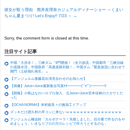
彼女が歌う理由 熊井友理奈カジュアルディナーショー ～くまい
ちゃん夏まつり! Let’s Enjoy!! 7/23 ～
→
Sorry, the comment form is closed at this time.
注目サイト記事
中国「大洪水！」三峡ダム「9門開放！（全力放流」中国都市「三峡沿線
の道路水没」中国政府「高速道路封鎖！」中国ダム「緊急放流に合わせて
開門（土砂崩れ発生」→
【アンジュルム後藤花出演見合わせのお知らせ】
【画像】Juice=Juice最新集合写真ｷﾀ━━━━(ﾟ∀ﾟ)━━━━!!
【朗報】小島はなのハロプロ加入、元Juice=Juice宮本佳林のスカウトだ
った
【OCHA NORMA】米村姫良々の無加工ドアップ
ズッキだけ譜久村の卒コンに来ないｗｗｗｗｗｗｗｗｗｗｗｗｗｗｗｗ
アンジュルム橋迫鈴「カルボナーラ！失敗しました。目分量で作るのをや
めましょう。いきなりプロの方のレシピで作ろうとするのも」