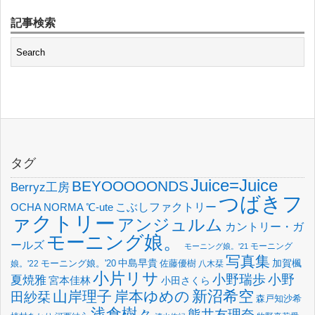
記事検索
タグ
Juice=Juice
BEYOOOOONDS
Berryz工房
つばきフ
OCHA NORMA
℃-ute
こぶしファクトリー
ァクトリー
アンジュルム
カントリー・ガ
モーニング娘。
ールズ
モーニング
モーニング娘。'21
写真集
中島早貴
加賀楓
佐藤優樹
娘。'22
モーニング娘。'20
八木栞
小片リサ
小野瑞歩
小野
夏焼雅
宮本佳林
小田さくら
新沼希空
山岸理子
岸本ゆめの
田紗栞
森戸知沙希
浅倉樹々
熊井友理奈