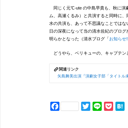
同じく元℃-ute の中島早貴も、秋に演劇女子部への出演が決定しており、後輩たち（アンジュル
ム、高瀬くるみ）と共演すると同時に、同
水の共演も、あって不思議なことではない
日の深夜になって当の清水佐紀のブログ
明らかとなった（清水ブログ「
お知らせ!!
どうやら、ベリキューの、キャプテ
矢島舞美出演『演劇女子部「タイトル未
F
T
Li
P
a
wi
n
o
c
tt
e
ck