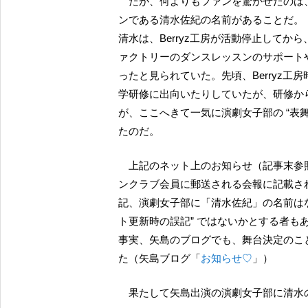
だが、何よりもファンを驚かせたのは、この舞台の出演者に、活動停止中の Berryz工房キャプテ
ンである清水佐紀の名前があることだ。
清水は、Berryz工房が活動停止して
ァクトリーのダンスレッスンのサポート
ったと見られていた。先頃、Berryz工
学研修に出向いたりしていたが、研修か
が、ここへきて一気に演劇女子部の “表
たのだ。
上記のネット上のお知らせ（記事末参照）には「清水佐紀」の名前が明記されている一方、ファ
ンクラブ会員に郵送される会報に記載さ
記、演劇女子部に「清水佐紀」の名前は
ト更新時の誤記” ではないかとする者も
事実、矢島のブログでも、舞台決定のこ
た（矢島ブログ「
お知らせ♡
」）
果たして矢島出演の演劇女子部に清水