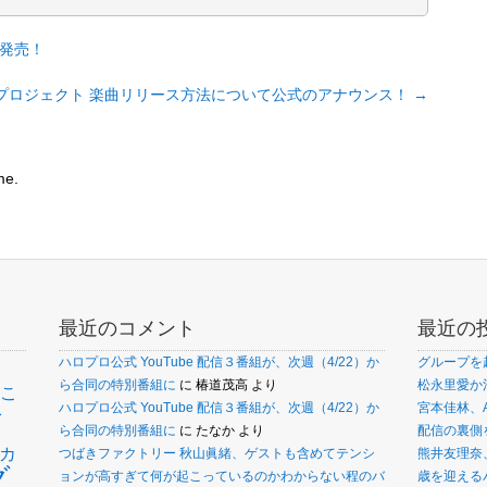
 が発売！
プロジェクト 楽曲リリース方法について公式のアナウンス！
→
me.
最近のコメント
最近の
ハロプロ公式 YouTube 配信３番組が、次週（4/22）か
グループを
ら合同の特別番組に
に
椿道茂高
より
松永里愛か
こ
ァ
ハロプロ公式 YouTube 配信３番組が、次週（4/22）か
宮本佳林、
ら合同の特別番組に
に
たなか
より
配信の裏側
カ
つばきファクトリー 秋山眞緒、ゲストも含めてテンシ
熊井友理奈
グ
ョンが高すぎて何が起こっているのかわからない程のバ
歳を迎えるバ