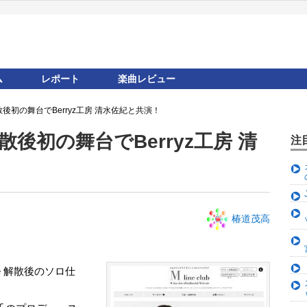
ム
レポート
楽曲レビュー
散後初の舞台でBerryz工房 清水佐紀と共演！
散後初の舞台でBerryz工房 清
注
椿道茂高