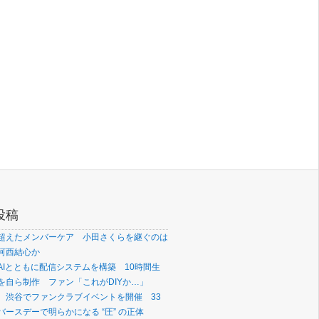
投稿
超えたメンバーケア 小田さくらを継ぐのは
河西結心か
AIとともに配信システムを構築 10時間生
を自ら制作 ファン「これがDIYか…」
、渋谷でファンクラブイベントを開催 33
ースデーで明らかになる “圧” の正体