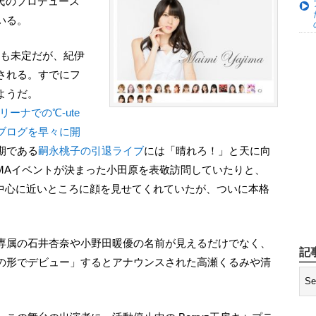
ウ氏のプロデュース
いる。
される。すでにフ
ようだ。
ーナでの℃-ute
ブログを早々に開
期である
嗣永桃子の引退ライブ
には「晴れろ！」と天に向
AMAイベントが決まった小田原を表敬訪問していたりと、
題の中心に近いところに顔を見せてくれていたが、ついに本格
記
の形でデビュー」するとアナウンスされた高瀬くるみや清