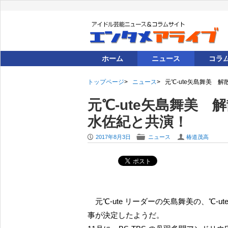
ホーム
ニュース
コラ
トップページ
ニュース
元℃-ute矢島舞美 解
元℃-ute矢島舞美 解
水佐紀と共演！
P
F
U
2017年8月3日
ニュース
椿道茂高
元℃-ute リーダーの矢島舞美の、℃-ute 解散後のソロ仕
事が決定したようだ。