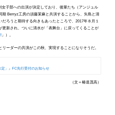
期 Berryz工房の須藤茉麻と共演することから、矢島と清
だろうと期待する向きもあったところで、2017年８月１
が更新され、ついに清水が「表舞台」に戻ってくることが
!
」）。
ンとリーダーの共演がこの秋、実現することになりそうだ。
定」』FC先行受付のお知らせ
（文＝椿道茂高）
H
at
e