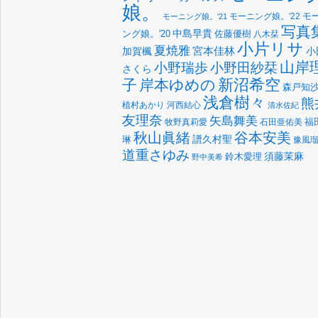
娘。
モーニング娘。'22
モ
モーニング娘。'21
写真
中島早貴
佐藤優樹
ング娘。'20
八木栞
小片リサ
夏焼雅
宮本佳林
加賀楓
小
山岸
小野瑞歩
小野田紗栞
さくら
新沼希空
子
岸本ゆめの
森戸知
浅倉樹々
熊
植村あかり
河西結心
清水佐紀
友理奈
矢島舞美
福
牧野真莉愛
石田亜佑美
谷本安美
秋山眞緒
譜久村聖
琳
豫風
道重さゆみ
須藤茉麻
鈴木愛理
野中美希