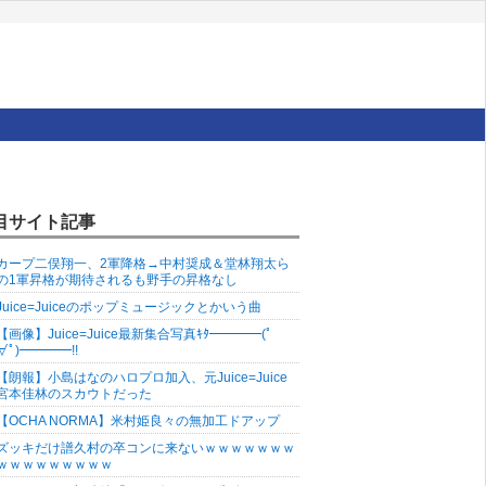
目サイト記事
カープ二俣翔一、2軍降格→中村奨成＆堂林翔太ら
の1軍昇格が期待されるも野手の昇格なし
Juice=Juiceのポップミュージックとかいう曲
【画像】Juice=Juice最新集合写真ｷﾀ━━━━(ﾟ
∀ﾟ)━━━━!!
【朗報】小島はなのハロプロ加入、元Juice=Juice
宮本佳林のスカウトだった
【OCHA NORMA】米村姫良々の無加工ドアップ
ズッキだけ譜久村の卒コンに来ないｗｗｗｗｗｗｗ
ｗｗｗｗｗｗｗｗｗ