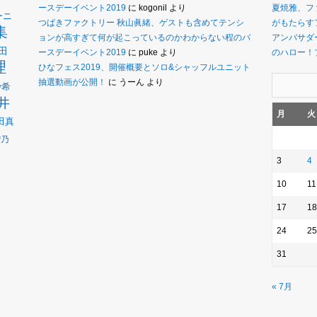
ースデーイベント2019
に
kogonil
より
夏焼雅、フ
ーニ
つばきファクトリー 秋山眞緒、ゲストも含めてテンシ
がもたらす
集
ョンが高すぎて何が起こっているのかわからない程のバ
アンバサダー
田
ースデーイベント2019
に
puke
より
のハロー！
理
ひなフェス2019、開催概要とソロ&シャッフルユニット
抽選動画が公開！
に
うーん
より
沙希
井
月
火
田真
瑠乃
3
4
10
11
17
18
24
25
31
« 7月