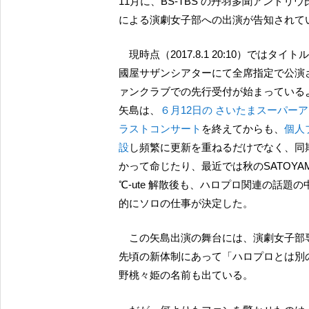
11月に、BS-TBS の丹羽多聞アンドリ
による演劇女子部への出演が告知されて
現時点（2017.8.1 20:10）ではタイトルも未定だが、紀伊
國屋サザンシアターにて全席指定で公演
ァンクラブでの先行受付が始まっている
矢島は、
６月12日の さいたまスーパーアリ
ラストコンサート
を終えてからも、
個人
設
し頻繁に更新を重ねるだけでなく、同
かって命じたり、最近では秋のSATOY
℃-ute 解散後も、ハロプロ関連の話
的にソロの仕事が決定した。
この矢島出演の舞台には、演劇女子部専属の石井杏奈や小野田暖優の名前が見えるだけでなく、
先頃の新体制にあって「ハロプロとは別
野桃々姫の名前も出ている。