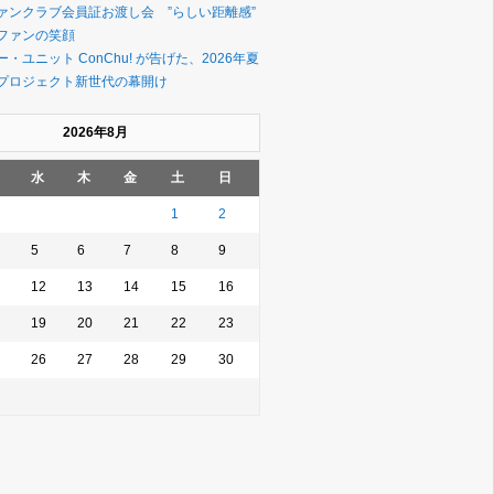
ァンクラブ会員証お渡し会 ”らしい距離感”
ファンの笑顔
・ユニット ConChu! が告げた、2026年夏
プロジェクト新世代の幕開け
2026年8月
水
木
金
土
日
1
2
5
6
7
8
9
12
13
14
15
16
19
20
21
22
23
26
27
28
29
30