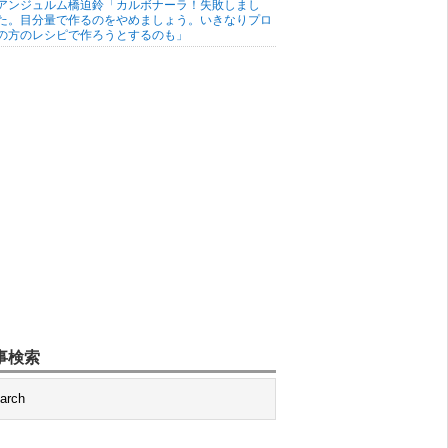
アンジュルム橋迫鈴「カルボナーラ！失敗しまし
た。目分量で作るのをやめましょう。いきなりプロ
の方のレシピで作ろうとするのも」
事検索