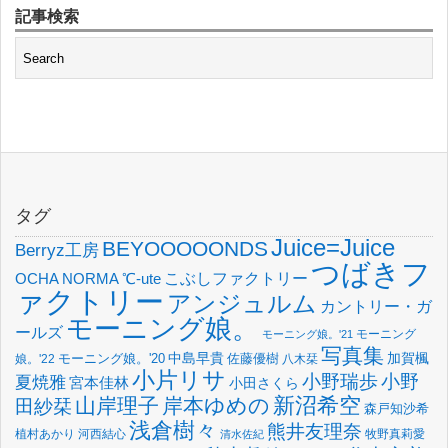
記事検索
タグ
Juice=Juice
BEYOOOOONDS
Berryz工房
つばきフ
OCHA NORMA
℃-ute
こぶしファクトリー
ァクトリー
アンジュルム
カントリー・ガ
モーニング娘。
ールズ
モーニング
モーニング娘。'21
写真集
中島早貴
加賀楓
佐藤優樹
娘。'22
モーニング娘。'20
八木栞
小片リサ
小野瑞歩
小野
夏焼雅
宮本佳林
小田さくら
新沼希空
山岸理子
岸本ゆめの
田紗栞
森戸知沙希
浅倉樹々
熊井友理奈
植村あかり
河西結心
牧野真莉愛
清水佐紀