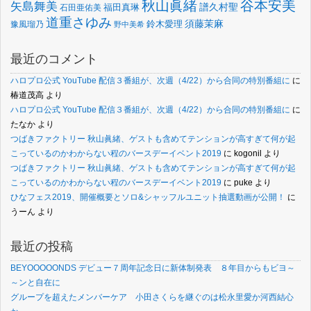
谷本安美
秋山眞緒
矢島舞美
譜久村聖
福田真琳
石田亜佑美
道重さゆみ
須藤茉麻
鈴木愛理
豫風瑠乃
野中美希
最近のコメント
ハロプロ公式 YouTube 配信３番組が、次週（4/22）から合同の特別番組に
に
椿道茂高
より
ハロプロ公式 YouTube 配信３番組が、次週（4/22）から合同の特別番組に
に
たなか
より
つばきファクトリー 秋山眞緒、ゲストも含めてテンションが高すぎて何が起
こっているのかわからない程のバースデーイベント2019
に
kogonil
より
つばきファクトリー 秋山眞緒、ゲストも含めてテンションが高すぎて何が起
こっているのかわからない程のバースデーイベント2019
に
puke
より
ひなフェス2019、開催概要とソロ&シャッフルユニット抽選動画が公開！
に
うーん
より
最近の投稿
BEYOOOOONDS デビュー７周年記念日に新体制発表 ８年目からもビヨ～
～ンと自在に
グループを超えたメンバーケア 小田さくらを継ぐのは松永里愛か河西結心