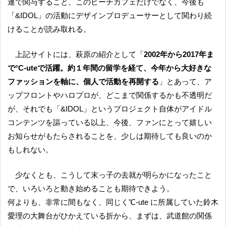
連で関与すること、このビーチカフェだけでなく、今後も
「&IDOL」の活動にデザインプロデューサーとして関わり続
けることが読み取れる。
上記サイトには、萩原の紹介として「
2002年から2017年ま
で°C-uteで活躍。約１年間の留学を経て、今年から大好きな
ファッションを軸に、個人で活動を再開する
」とあって、ア
ップフロントやハロプロが、どこまで関係するかも不透明だ
が、それでも「&IDOL」というプロジェクト自体がアイドル
コンテンツを謳っている以上、今後、ファンにとって嬉しい
お知らせがもたらされることを、少しは期待しても良いのか
もしれない。
少なくとも、こうして末っ子の去就が明らかになったこと
で、いろいろと動き始めることも期待できよう。
何よりも、非常に間もなく、同じく℃-ute に所属していた鈴木
愛理の大舞台がひかえている折から、まずは、武道館の関係