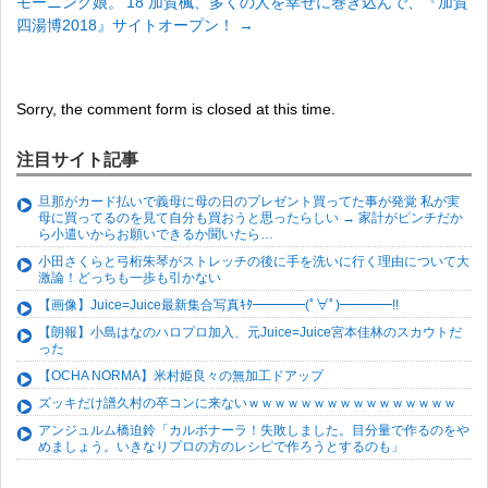
モーニング娘。’18 加賀楓、多くの人を幸せに巻き込んで、『加賀
四湯博2018』サイトオープン！
→
Sorry, the comment form is closed at this time.
注目サイト記事
旦那がカード払いで義母に母の日のプレゼント買ってた事が発覚 私が実
母に買ってるのを見て自分も買おうと思ったらしい → 家計がピンチだか
ら小遣いからお願いできるか聞いたら…
小田さくらと弓桁朱琴がストレッチの後に手を洗いに行く理由について大
激論！どっちも一歩も引かない
【画像】Juice=Juice最新集合写真ｷﾀ━━━━(ﾟ∀ﾟ)━━━━!!
【朗報】小島はなのハロプロ加入、元Juice=Juice宮本佳林のスカウトだ
った
【OCHA NORMA】米村姫良々の無加工ドアップ
ズッキだけ譜久村の卒コンに来ないｗｗｗｗｗｗｗｗｗｗｗｗｗｗｗｗ
アンジュルム橋迫鈴「カルボナーラ！失敗しました。目分量で作るのをや
めましょう。いきなりプロの方のレシピで作ろうとするのも」