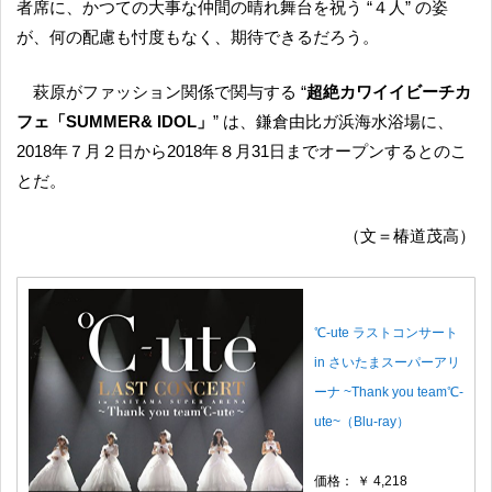
者席に、かつての大事な仲間の晴れ舞台を祝う “４人” の姿
が、何の配慮も忖度もなく、期待できるだろう。
萩原がファッション関係で関与する “
超絶カワイイビーチカ
フェ「SUMMER& IDOL」
” は、鎌倉由比ガ浜海水浴場に、
2018年７月２日から2018年８月31日までオープンするとのこ
とだ。
（文＝椿道茂高）
℃-ute ラストコンサート
in さいたまスーパーアリ
ーナ ~Thank you team℃-
ute~（Blu-ray）
価格： ￥ 4,218