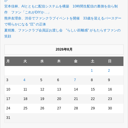
か
宮本佳林、AIとともに配信システムを構築 10時間生配信の裏側を自ら制
作 ファン「これがDIYか…」
熊井友理奈、渋谷でファンクラブイベントを開催 33歳を迎えるバースデー
で明らかになる “圧” の正体
夏焼雅、ファンクラブ会員証お渡し会 ”らしい距離感” がもたらすファンの
笑顔
2026年8月
月
火
水
木
金
土
日
1
2
3
4
5
6
7
8
9
10
11
12
13
14
15
16
17
18
19
20
21
22
23
24
25
26
27
28
29
30
31