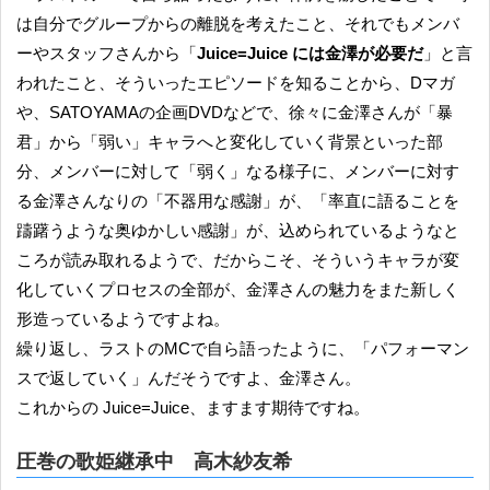
は自分でグループからの離脱を考えたこと、それでもメンバ
ーやスタッフさんから「
Juice=Juice には金澤が必要だ
」と言
われたこと、そういったエピソードを知ることから、Dマガ
や、SATOYAMAの企画DVDなどで、徐々に金澤さんが「暴
君」から「弱い」キャラへと変化していく背景といった部
分、メンバーに対して「弱く」なる様子に、メンバーに対す
る金澤さんなりの「不器用な感謝」が、「率直に語ることを
躊躇うような奥ゆかしい感謝」が、込められているようなと
ころが読み取れるようで、だからこそ、そういうキャラが変
化していくプロセスの全部が、金澤さんの魅力をまた新しく
形造っているようですよね。
繰り返し、ラストのMCで自ら語ったように、「パフォーマン
スで返していく」んだそうですよ、金澤さん。
これからの Juice=Juice、ますます期待ですね。
圧巻の歌姫継承中 高木紗友希