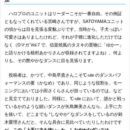
ハロプロのユニットはリーダーこそが一番自由。その例証
ともなってくれている宮崎さんですが、SATOYAMAユニット
の頃からは目を見張る変貌ぶりです。当時から、子犬っぽい
可愛さはありましたけれど、それが子狸に進化しただけでは
なく（Dマガ Vol.7 で、信楽焼風のタヌキの置物に「ゆかー」
と語りかける植村あかりさんが収録されてますよね）、何よ
りも、その艶やかなダンスに目を見張ります。
投稿者は、かつて、中島早貴さんこそ℃-ute のダンスパフ
ォーマンスの要（かなめ）であり、同じような役割を、モー
ニングにおいては小田さくらさんが担っているのでは、など
と見立てておりました。同様に、℃-ute において、誰かと戦っ
ているかのような鋭いダンスが矢島舞美さんなら、上手に力
を抜いて、どこまでも “しなやか“ なダンスをしているのが鈴
木愛理さんだと、そんな具合に見比べていたりしたわけです
が、
この「上手に力を抜い」た、しなやかなダンスは、