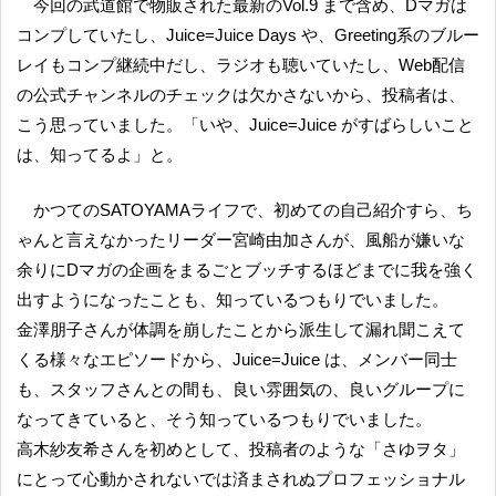
今回の武道館で物販された最新のVol.9 まで含め、Dマガは
コンプしていたし、Juice=Juice Days や、Greeting系のブルー
レイもコンプ継続中だし、ラジオも聴いていたし、Web配信
の公式チャンネルのチェックは欠かさないから、投稿者は、
こう思っていました。「いや、Juice=Juice がすばらしいこと
は、知ってるよ」と。
かつてのSATOYAMAライフで、初めての自己紹介すら、ち
ゃんと言えなかったリーダー宮崎由加さんが、風船が嫌いな
余りにDマガの企画をまるごとブッチするほどまでに我を強く
出すようになったことも、知っているつもりでいました。
金澤朋子さんが体調を崩したことから派生して漏れ聞こえて
くる様々なエピソードから、Juice=Juice は、メンバー同士
も、スタッフさんとの間も、良い雰囲気の、良いグループに
なってきていると、そう知っているつもりでいました。
高木紗友希さんを初めとして、投稿者のような「さゆヲタ」
にとって心動かされないでは済まされぬプロフェッショナル