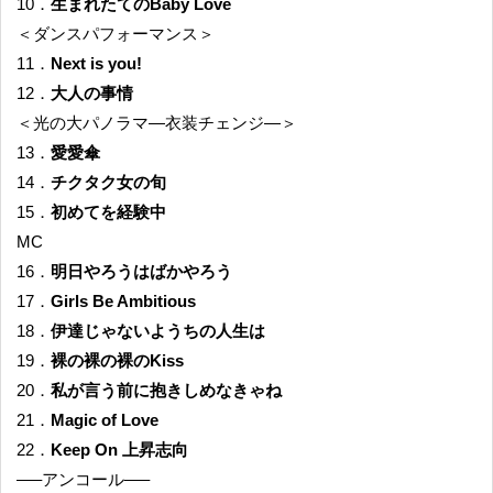
10．
生まれたてのBaby Love
＜ダンスパフォーマンス＞
11．
Next is you!
12．
大人の事情
＜光の大パノラマ—衣装チェンジ—＞
13．
愛愛傘
14．
チクタク女の旬
15．
初めてを経験中
MC
16．
明日やろうはばかやろう
17．
Girls Be Ambitious
18．
伊達じゃないようちの人生は
19．
裸の裸の裸のKiss
20．
私が言う前に抱きしめなきゃね
21．
Magic of Love
22．
Keep On 上昇志向
—–アンコール—–