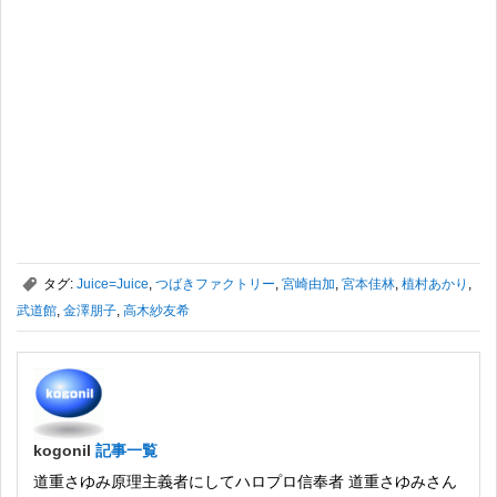
,
タグ:
Juice=Juice
,
つばきファクトリー
,
宮崎由加
,
宮本佳林
,
植村あかり
,
武道館
,
金澤朋子
,
高木紗友希
kogonil
記事一覧
道重さゆみ原理主義者にしてハロプロ信奉者 道重さゆみさん