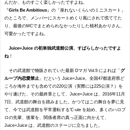
んだか、ものすごく楽しかったですよね。
『
Girls Be Ambitious
』の「座れないくらいのミニスカート」
のところで、メンバーにスカートめくり風にされて慌ててた
り、最後のMCでまとめられなかったりした植村あかりさん、
可愛かったですよね。
Juice=Juice の初単独武道館公演、すばらしかったですよ
ね
！
その武道館で物販されていた最新 Dマガ Vol.9 によれば「
グ
ループ内恋愛禁止
」だという Juice=Juice。全国47都道府県ど
ころか海外までも含めての220公演（実際には225公演？）を
やり遂げた、その最終章として、Juice=Juice は、2016年11月
7日、武道館の舞台を踏みました。かつてはこの舞台を夢に見
て、今では武道館を平常運転する℃-ute を始め、多くのハロプ
ロの先輩、後輩を、関係者席の真っ正面に向かえて、
Juice=Juice は、武道館のステージに立ちました。