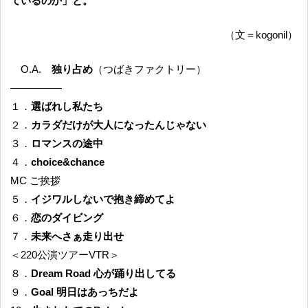
ているのか」と。
（文＝kogonil）
O.A.
独り占め
（つばきファクトリー）
—————
１．
選ばれし私たち
２．
カラダだけが大人になったんじゃない
３．
ロマンスの途中
４．
choice&chance
MC ご挨拶
５．
イジワルしないで抱き締めてよ
６．
恋のダイビング
７．
未来へさぁ走り出せ
＜220公演ツアーVTR＞
８．
Dream Road 心が踊り出してる
９．
Goal 明日はあっちだよ