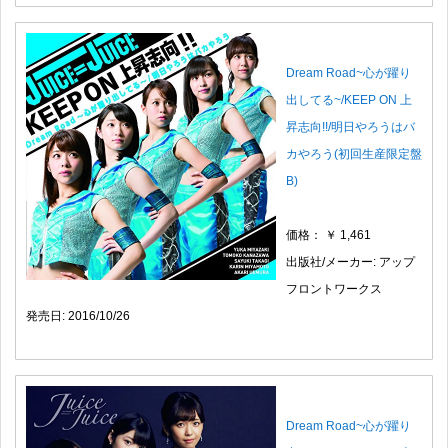
Dream Road~心が躍り
出してる~/KEEP ON 上
昇志向!!/明日やろうはバ
カやろう(初回生産限定盤
B)
価格： ￥ 1,461
出版社/メーカー: アップ
フロントワークス
発売日: 2016/10/26
Dream Road~心が躍り