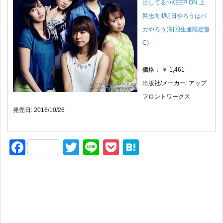
出してる~/KEEP ON 上
昇志向!!/明日やろうはバ
カやろう(初回生産限定盤
C)
価格： ￥ 1,461
出版社/メーカー: アップ
フロントワークス
発売日: 2016/10/26
F
T
Li
P
H
a
wi
n
o
at
c
tt
e
ck
e
e
er
et
n
b
a