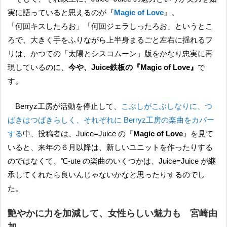
実に語っていると思えるのが『
Magic of Love
』。
「何回キスしたろお」「何回ジェラしったろお」というとこ
ろで、大きく手をふりながら上半身まるごと左右に揺れるフ
リは、かつての「太陽とシスコムーン」版をかなり忠実に再
現しているのに、
今や、Juice鉄板の『Magic of Love』
で
す。
Berryz工房が活動を停止して、
こぶしがこぶしなりに、つ
ばきはつばきらしく、それぞれに Berryz工房の楽曲をカバー
する
中、投稿者は、Juice=Juice の『
Magic of Love
』を見て
いると、来年の６月以降は、新しいユニットを作ったりする
のではなくて、℃-ute の楽曲のいくつかは、Juice=Juice が継
承してくれたら良いんじゃないかなと思ったりするのでし
た。
艶やかに力を加減して、女性らしい魅力も 宮崎由
加