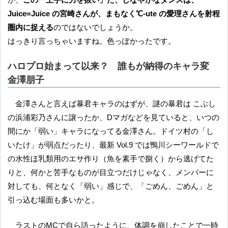
Juice=Juice の宮崎さんが、まもなく℃-ute の愛理さんを射程
圏内に捉える
のではないでしょうか。
はっきり言っちゃいますね。色っぽかったです。
ハロプロ始まって以来？ 誰もが納得のキャラ変
金澤朋子
金澤さんと言えば暴君キャラのはずが、謎の暴君は こぶし
の浜浦彩乃さんに譲ったか、Dマガなどを見ていると、いつの
間にか「弱い」キャラになってる金澤さん。ドイツ村の「し
いたけ」が弱点だったり、最新 Vol.9 では鴨川シーワールドで
の水性ほ乳類用のエサ作り（魚を素手で捌く）から逃げてた
りと、何かと苦手なものが目立つだけじゃなく、メンバーに
対しても、何となく「弱い」感じで、「ごめん、ごめん」と
引っ込む場面も多いかと。
ラストのMCで自ら語ったように、体調を崩したことで一時