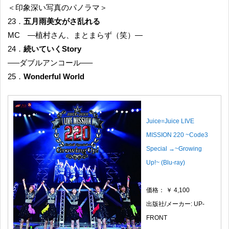
＜印象深い写真のパノラマ＞
23．
五月雨美女がさ乱れる
MC —植村さん、まとまらず（笑）—
24．
続いていくStory
—–ダブルアンコール—–
25．
Wonderful World
Juice=Juice LIVE
MISSION 220 ~Code3
Special →~Growing
Up!~ (Blu-ray)
価格： ￥ 4,100
出版社/メーカー: UP-
FRONT