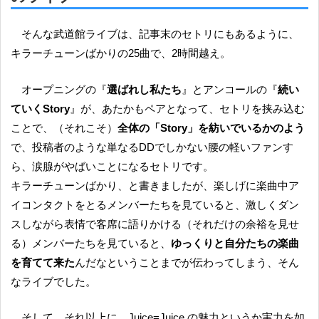
そんな武道館ライブは、記事末のセトリにもあるように、
キラーチューンばかりの25曲で、2時間越え。
オープニングの『
選ばれし私たち
』とアンコールの『
続い
ていくStory
』が、あたかもペアとなって、セトリを挟み込む
ことで、（それこそ）
全体の
「Story」を紡いでいるかのよう
で、投稿者のような単なるDDでしかない腰の軽いファンす
ら、涙腺がやばいことになるセトリです。
キラーチューンばかり、と書きましたが、楽しげに楽曲中ア
イコンタクトをとるメンバーたちを見ていると、激しくダン
スしながら表情で客席に語りかける（それだけの余裕を見せ
る）メンバーたちを見ていると、
ゆっくりと自分たちの楽曲
を育てて来た
んだなということまでが伝わってしまう、そん
なライブでした。
そして、それ以上に、Juice=Juice の魅力というか実力を如