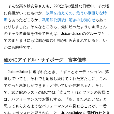
そんな高木紗友希さんも、220公演の過酷な日程中、その喉
に負担がいったものか、
故障を抱えての、危うい綱渡りな時
期
もあったどころか、
武道館公演後に驚きのお知らせ
もあっ
たりしました。そんなところも、先に述べたような金澤さん
のキャラ変事情を併せて思えば、Juice=Juice のグループとし
てのまとまりにも涙腺が緩む仕様が組み込まれていると、い
かにも納得です。
確かにアイドル・サイボーグ 宮本佳林
Juice=Juice に選ばれたとき、「ずっとオーディションに落
選していても、それでも応援し続けてくれた方たちに、これ
でやっと恩返しができる」と泣いていた佳林ちゃん。そし
て、武道館のラストのMCでは「支えてくれたファンの皆様に
は、パフォーマンスでお返しする。『あ、また来たいな』と
思ってもらえるようなパフォーマンスを見せることが、一番
のレスポンスだと思うから」と、
Juice=Juice に選ばれたとき