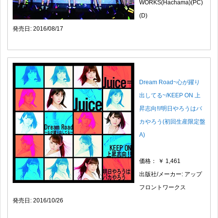
WORKS(Hachama)(PC)
(D)
発売日: 2016/08/17
Dream Road~心が躍り
出してる~/KEEP ON 上
昇志向!!/明日やろうはバ
カやろう(初回生産限定盤
A)
価格： ￥ 1,461
出版社/メーカー: アップ
フロントワークス
発売日: 2016/10/26