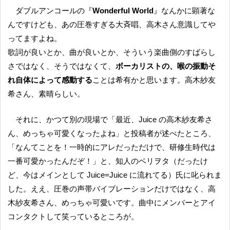
ダブルアンコールの『
Wonderful World
』なんかに顕著な
んですけども、あの圧巻すぎる大斉唱、高木さん意識してや
ってますよね。
歌詞が良いとか、曲が良いとか、そういう楽曲側のすばらし
さではなく、そうではなくて、
ボーカリストの、喉の振動そ
れ自体によって感動する
ことは希有かと思います。高木紗友
希さん、素晴らしい。
それに、かつて別の現場で「最近、Juice の高木紗友希さ
ん、めっちゃ可愛くなったよね」と投稿者が述べたところ、
「なんてことを！一時的にアレだっただけで、研修生時代は
一番可愛かったんだぞ！」と、知人のベリヲタ（だったけ
ど、今はメインとして Juice=Juice に流れてる）氏に叱られま
した。ええ、圧巻の声帯バイブレーションだけではなく、高
木紗友希さん、めっちゃ可愛いです。曲中にメンバーとアイ
コンタクトして笑っているところが。