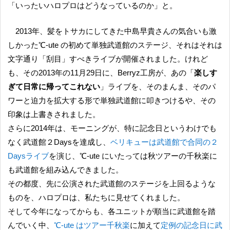
「いったいハロプロはどうなっているのか」と。
2013年、髪をトサカにしてきた中島早貴さんの気合いも激
しかった℃-ute の初めて単独武道館のステージ、それはそれは
文字通り「刮目」すべきライブが開催されました。けれど
も、その2013年の11月29日に、Berryz工房が、あの「
楽しす
ぎて日常に帰ってこれない
」ライブを、そのまんま、そのパ
ワーと迫力を拡大する形で単独武道館に叩きつけるや、その
印象は上書きされました。
さらに2014年は、モーニングが、特に記念日というわけでも
なく武道館２Daysを達成し、
ベリキューは武道館で合同の２
Daysライブ
を演じ、℃-ute にいたっては秋ツアーの千秋楽に
も武道館を組み込んできました。
その都度、先に公演された武道館のステージを上回るような
ものを、ハロプロは、私たちに見せてくれました。
そして今年になってからも、各ユニットが順当に武道館を踏
んでいく中、
℃-ute はツアー千秋楽
に加えて
定例の記念日に武