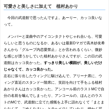
可愛さと美しさに加えて 植村あかり
今回の武道館で思ったんですよ。あーりー、カッコ良いな
って。
メンバーと楽曲中のアイコンタクトやじゃれ合いも、可愛
らしいと思うものになるか、あるいは最新Dマガで高木紗友希
さんから「グループ内恋愛禁止」とか言われるくらい、微妙
な感じが漂うかしていた植村あかりさんですが、この日の武
道館はカッコ良かった。
すっきり美しい横顔が、美しいだけ
じゃなくて、カッコ良かった。
左右に張り出したウィングに駆け込んで、アリーナ席に、ウ
ィング直近のスタンド一階席に、笑顔を向けて手をふる植村
あかりさんはカッコ良かった。アンコール前のラストMCで自
分の名前を噛んでしまったり、アンコールの、ほんとのラス
トのMCで、武道館に立てた感慨を上手に語れなくて「まとま
らなくて、ごめんなさい」とテヘペロしていたり、細かく可