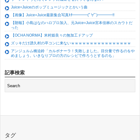
Juice=Juiceのポップミュージックとかいう曲
【画像】Juice=Juice最新集合写真ｷﾀ━━━━(ﾟ∀ﾟ)━━━━!!
【朗報】小島はなのハロプロ加入、元Juice=Juice宮本佳林のスカウトだ
った
【OCHA NORMA】米村姫良々の無加工ドアップ
ズッキだけ譜久村の卒コンに来ないｗｗｗｗｗｗｗｗｗｗｗｗｗｗｗｗ
アンジュルム橋迫鈴「カルボナーラ！失敗しました。目分量で作るのをや
めましょう。いきなりプロの方のレシピで作ろうとするのも」
記事検索
タグ