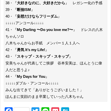
38・『
大好きなのに、大好きだから
』 レガシー化の予感
39・『
断捨ISM
』
40・『
妄想だけならフリーダム
』
↓↓↓↓↓アンコール↓↓↓↓↓
41・『
My Darling 〜Do you love me?〜
』 ドレスの八木
ちゃんソロ
八木ちゃんからお手紙 メンバー１人１人へ
42・『
勇気 It’s my Life!
』
43・『
スキップ・スキップ・スキップ
』
安美ちゃんが代表してご挨拶 谷本安美は、ほんとうに偉
人だと思うよ♪
44・『
My Days for You
』
↓↓↓↓↓ダブル・アンコール↓↓↓↓↓
みんな出てきて「ありがとうございました！」
ほんまに笑顔のまま卒業していった八木ちゃん