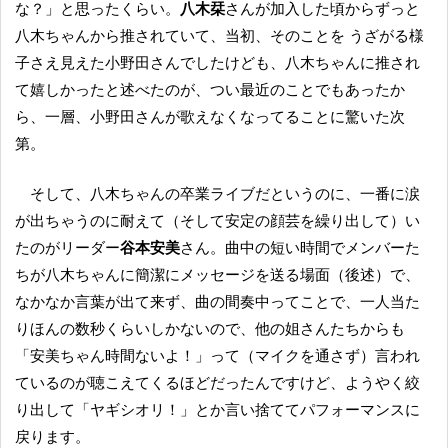
な？」と思ったくらい。
八木栞
さんが加入した頃からずっと
八木ちゃんから推されていて、当初、そのことを うざがる様
子さえ見えた小野田さんでしたけども、八木ちゃんに推され
て嬉しかったと述べたのが、つい最近のことでもあったか
ら、一層、小野田さんが歌えなくなってることに驚いた次
第。
そして、八木ちゃんの卒業ライブだというのに、一番に涙
が出ちゃうのに耐えて（そして安定の顔芸を繰り出して）い
たのがリーダー
谷本安美
さん。曲中の短い時間でメンバーた
ちが八木ちゃんに簡潔にメッセージを送る場面（後述）で、
なかなか言葉が出て来ず、曲の間奏中ってことで、一人当た
りほんの数秒くらいしかないので、他の姐さんたちからも
「安美ちゃん時間ないよ！」って（マイクを通さず）言われ
ているのが聴こえてくるほどだったんですけど、ようやく絞
り出して「ヤギシオリ！」とか言い捨ててパフォーマンスに
戻ります。