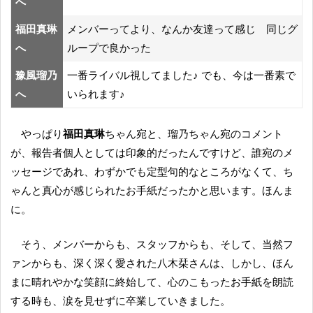
へ
福田真琳
メンバーってより、なんか友達って感じ 同じグ
へ
ループで良かった
豫風瑠乃
一番ライバル視してました♪ でも、今は一番素で
へ
いられます♪
やっぱり
福田真琳
ちゃん宛と、瑠乃ちゃん宛のコメント
が、報告者個人としては印象的だったんですけど、誰宛のメ
ッセージであれ、わずかでも定型句的なところがなくて、ち
ゃんと真心が感じられたお手紙だったかと思います。ほんま
に。
そう、メンバーからも、スタッフからも、そして、当然フ
ァンからも、深く深く愛された八木栞さんは、しかし、ほん
まに晴れやかな笑顔に終始して、心のこもったお手紙を朗読
する時も、涙を見せずに卒業していきました。