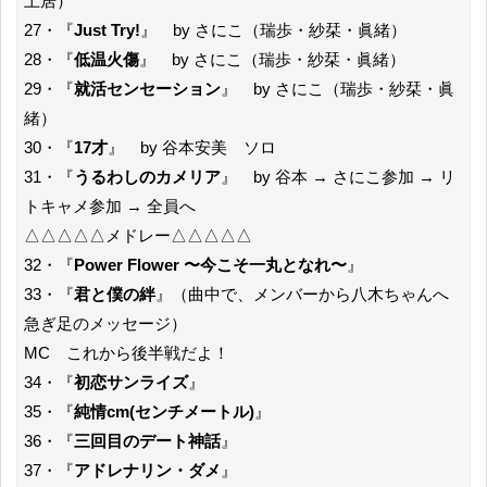
土居）
27・『
Just Try!
』 by さにこ（瑞歩・紗栞・眞緒）
28・『
低温火傷
』 by さにこ（瑞歩・紗栞・眞緒）
29・『
就活センセーション
』 by さにこ（瑞歩・紗栞・眞
緒）
30・『
17才
』 by 谷本安美 ソロ
31・『
うるわしのカメリア
』 by 谷本 → さにこ参加 → リ
トキャメ参加 → 全員へ
△△△△△メドレー△△△△△
32・『
Power Flower 〜今こそ一丸となれ〜
』
33・『
君と僕の絆
』（曲中で、メンバーから八木ちゃんへ
急ぎ足のメッセージ）
MC これから後半戦だよ！
34・『
初恋サンライズ
』
35・『
純情cm(センチメートル)
』
36・『
三回目のデート神話
』
37・『
アドレナリン・ダメ
』