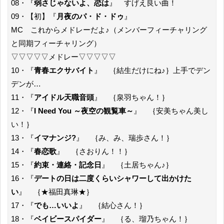
08・『
弱さじゃないよ、恋は
』 すげえ良い曲！
09・【初】『
月夜のパ・ド・ドゥ
』
MC これからメドレーだよ♪（メンバーフィーチャリング
と同期フィーチャリング）
▽▽▽▽▽メドレー▽▽▽▽▽
10・『
青春エクサバイト
』 ｛結生だけにね♪｝上手でデン
デンが…
11・『
アイドル天職音頭
』 ｛泉羽ちゃん！｝
12・『
I Need You ～夜空の観覧車～
』 ｛安美ちゃん美し
い！｝
13・『
イマナンジ?
』 ｛み、み、瑞歩さん！｝
14・『
春恋歌
』 ｛さおりん！！｝
15・『
約束・連絡・記念日
』 ｛土居ちゃん♪｝
16・『
デートの日は二度くらいシャワーして出かけた
い
』 ｛★福田真琳★｝
17・『
でも…いいよ
』 ｛結心さん！｝
18・『
ベイビースパイダー
』 ｛る、瑠乃ちゃん！｝