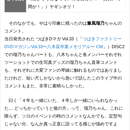
間が！」）ヤギシオリ！
そのなかでも、やはり印象に残ったのは
豫風瑠乃
ちゃんの
コメント。
当日発売された つばきDマガ Vol.33（「
つばきファクトリー
DVDマガジンVol.33〜八木栞卒業メモリアル〜 CM
」）DISC2
での瑠乃ちゃんパートも、八木ちゃんと各メンバーそれぞれ
ツーショットでの生写真グッズの瑠乃ちゃん直筆コメント
も、それぞれに大変ファンの琴線に触れるものではありまし
たけれど、短い尺しかないから急いで話したこのライブ中の
コメントもまた、非常に素晴らしかった。
曰く「４年も一緒にいた、４年しか一緒にいられなかっ
た… どっちかっていうと後の方」って、瑠乃ちゃん、これに
限らず、ソロのイベントの時のコメントなんかでも、定型句
じゃない分、なんか真っ正直に語ってる感じが強めですよ