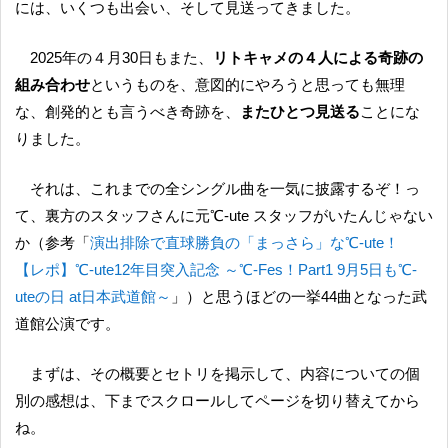
には、いくつも出会い、そして見送ってきました。
2025年の４月30日もまた、
リトキャメの４人による奇跡の
組み合わせ
というものを、意図的にやろうと思っても無理
な、創発的とも言うべき奇跡を、
またひとつ見送る
ことにな
りました。
それは、これまでの全シングル曲を一気に披露するぞ！っ
て、裏方のスタッフさんに元℃-ute スタッフがいたんじゃない
か（参考「
演出排除で直球勝負の「まっさら」な℃-ute！
【レポ】℃-ute12年目突入記念 ～℃-Fes！Part1 9月5日も℃-
uteの日 at日本武道館～
」）と思うほどの一挙44曲となった武
道館公演です。
まずは、その概要とセトリを掲示して、内容についての個
別の感想は、下までスクロールしてページを切り替えてから
ね。