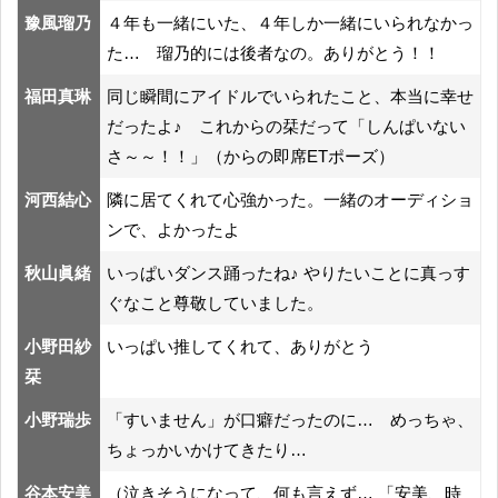
豫風瑠乃
４年も一緒にいた、４年しか一緒にいられなかっ
た… 瑠乃的には後者なの。ありがとう！！
福田真琳
同じ瞬間にアイドルでいられたこと、本当に幸せ
だったよ♪ これからの栞だって「しんぱいない
さ～～！！」（からの即席ETポーズ）
河西結心
隣に居てくれて心強かった。一緒のオーディショ
ンで、よかったよ
秋山眞緒
いっぱいダンス踊ったね♪ やりたいことに真っす
ぐなこと尊敬していました。
小野田紗
いっぱい推してくれて、ありがとう
栞
小野瑞歩
「すいません」が口癖だったのに… めっちゃ、
ちょっかいかけてきたり…
谷本安美
（泣きそうになって、何も言えず… 「安美、時