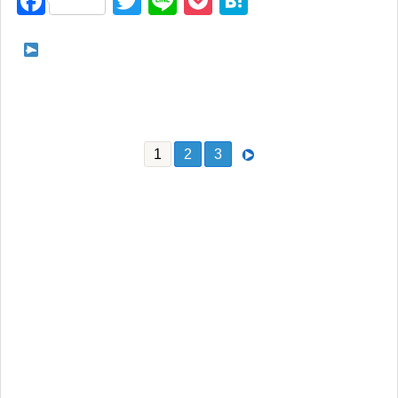
F
T
Li
P
H
a
wi
n
o
at
c
tt
e
ck
e
次ページ つばきファクトリー 10th Anniversary Concert at
e
er
et
n
BUDOKAN ～OUR DAYS～ 八木栞卒業〔承前〕
b
a
o
1
2
3
o
k