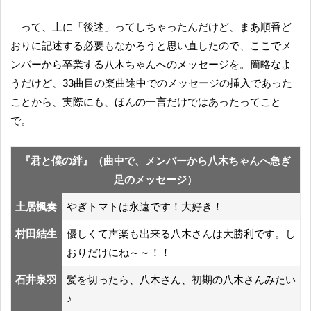
って、上に「後述」ってしちゃったんだけど、まあ順番ど
おりに記述する必要もなかろうと思い直したので、ここでメ
ンバーから卒業する八木ちゃんへのメッセージを。簡略なよ
うだけど、33曲目の楽曲途中でのメッセージの挿入であった
ことから、実際にも、ほんの一言だけではあったってこと
で。
『
君と僕の絆
』（曲中で、メンバーから八木ちゃんへ急ぎ
足のメッセージ）
土居楓奏
やぎトマトは永遠です！大好き！
村田結生
優しくて声楽も出来る八木さんは大勝利です。し
おりだけにね～～！！
石井泉羽
髪を切ったら、八木さん、初期の八木さんみたい
♪