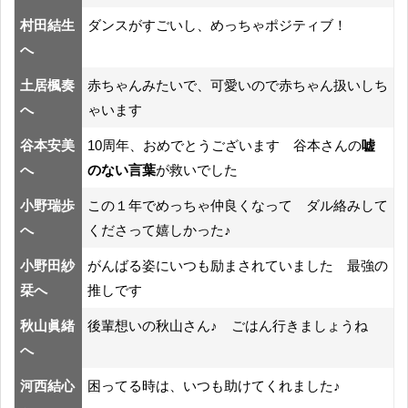
村田結生
ダンスがすごいし、めっちゃポジティブ！
へ
土居楓奏
赤ちゃんみたいで、可愛いので赤ちゃん扱いしち
へ
ゃいます
谷本安美
10周年、おめでとうございます 谷本さんの
嘘
へ
のない言葉
が救いでした
小野瑞歩
この１年でめっちゃ仲良くなって ダル絡みして
へ
くださって嬉しかった♪
小野田紗
がんばる姿にいつも励まされていました 最強の
栞へ
推しです
秋山眞緒
後輩想いの秋山さん♪ ごはん行きましょうね
へ
河西結心
困ってる時は、いつも助けてくれました♪