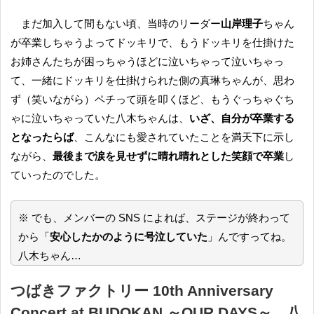
まだ加入して間もない頃、当時のリーダー
山岸理子
ちゃん
が卒業しちゃうよってドッキリで、もうドッキリを仕掛けた
お姉さんたちが困っちゃうほどに泣いちゃって泣いちゃっ
て、一緒にドッキリを仕掛けられた側の真琳ちゃんが、思わ
ず（笑いながら）ペチって頭を叩くほど、もうぐっちゃぐち
ゃに泣いちゃっていた八木ちゃんは、
いざ、自分が卒業する
となったらば
、こんなにも愛されていたことを満天下に示し
ながら、
最後まで涙を見せずに晴れ晴れとした笑顔で卒業
し
ていったのでした。
※ でも、メンバーの SNS によれば、ステージが終わって
から「
安心したかのように号泣していた
」んですってね。
八木ちゃん…
つばきファクトリー 10th Anniversary
Concert at BUDOKAN ～OUR DAYS～ 八