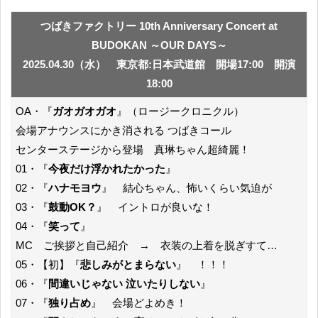
つばきファクトリー 10th Anniversary Concert at
BUDOKAN ～OUR DAYS～
2025.04.30（水） 東京都:日本武道館 開場17:00 開演
18:00
OA・『
ガオガオガオ
』（ロージークロニクル）
会場アナウンスにかき消される つばきコール
センターステージから登場 真琳ちゃん超綺麗！
01・『
今夜だけ浮かれたかった
』
02・『
ハナモヨウ
』 結心ちゃん、怖いくらい気迫が
03・『
鼓動OK？
』 イントロが良いな！
04・『
笑って
』
MC ご挨拶と自己紹介 → 衣装の上着を脱ぎすて…
05・【初】『
悲しみがとまらない
』 ！！！
06・『
間違いじゃない 泣いたりしない
』
07・『
独り占め
』 会場どよめき！