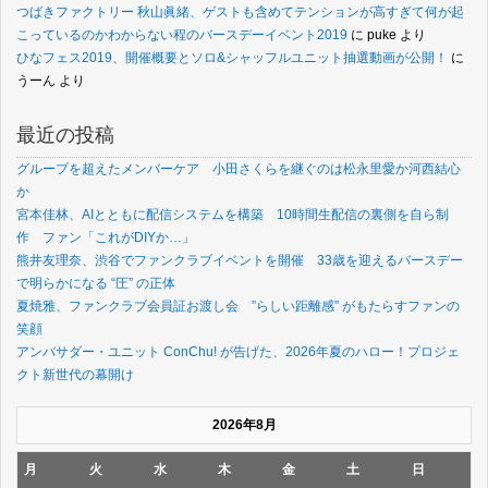
つばきファクトリー 秋山眞緒、ゲストも含めてテンションが高すぎて何が起
こっているのかわからない程のバースデーイベント2019
に
puke
より
ひなフェス2019、開催概要とソロ&シャッフルユニット抽選動画が公開！
に
うーん
より
最近の投稿
グループを超えたメンバーケア 小田さくらを継ぐのは松永里愛か河西結心
か
宮本佳林、AIとともに配信システムを構築 10時間生配信の裏側を自ら制
作 ファン「これがDIYか…」
熊井友理奈、渋谷でファンクラブイベントを開催 33歳を迎えるバースデー
で明らかになる “圧” の正体
夏焼雅、ファンクラブ会員証お渡し会 ”らしい距離感” がもたらすファンの
笑顔
アンバサダー・ユニット ConChu! が告げた、2026年夏のハロー！プロジェ
クト新世代の幕開け
2026年8月
月
火
水
木
金
土
日