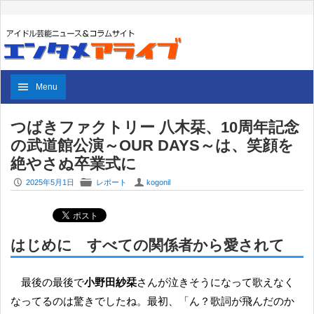
Menu
つばきファクトリー 八木栞、10周年記念
の武道館公演～OUR DAYS～は、笑顔を
絶やさぬ卒業式に
P
F
U
2025年5月1日
レポート
kogonil
はじめに すべての関係者から愛されて
最後の最後で
小野田紗栞
さんが泣きそうになって歌えなく
なってるのは驚きでしたね。最初、「ん？歌詞が飛んだのか