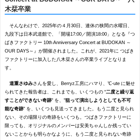
木栞卒業
そんなわけで、2025年の４月30日、連休の狭間の水曜日、
九段下は日本武道館で、「開場17:00／開演18:00」となる『つ
ばきファクトリー 10th Anniversary Concert at BUDOKAN ～
OUR DAYS～』が開催されました。これが、2021年に つばき
ファクトリーに加入した八木栞さんの卒業ライブとなりま
す。
道重さゆみ
さんを愛し、Berryz工房にハマり、℃-ute に魅せ
られてきた報告者は、これまでも、いくつもの “
二度と繰り返
すことができない奇跡
” を、”
狙って演出しようとしても不可
能な奇跡
” を、いくつも見送ってきました。もう二度と見られ
ない、その場限りの奇跡をいくつも。つばきファクトリーに
限っても、オリジナルのメンバーは安美ちゃんしか残ってい
ないことからも明らかなように、もう二度と見られない奇跡