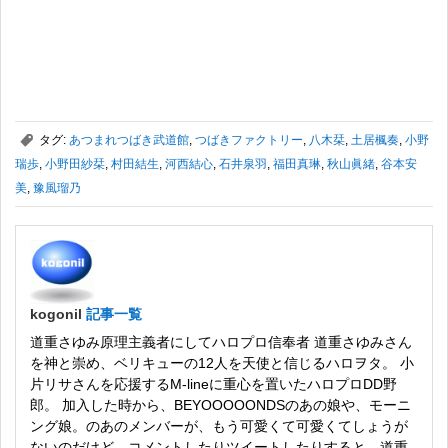
,
タグ:
あつまれつばき武道館
,
つばきファクトリー
,
八木栞
,
土居楓奏
,
小野
瑞歩
,
小野田紗栞
,
村田結生
,
河西結心
,
石井泉羽
,
福田真琳
,
秋山眞緒
,
谷本安
美
,
豫風瑠乃
kogonil
記事一覧
道重さゆみ原理主義者にしてハロプロ信奉者 道重さゆみさん
を神と崇め、ベリキューの12人を天使と信じるハロヲタ。 小
片リサさんを応援するM-lineに重心を置いたハロプロDD野
郎。 加入した時から、BEYOOOOONDSのあの娘や、モーニ
ング娘。のあのメンバーが、もう可愛くて可愛くてしょうが
ないのだけど、コメントしたりツイートしたりすると、道重