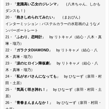
19・『
意識高い乙女のジレンマ
』 ｛八木ちゃん、しかも
ダンスも！｝
20・『
抱きしめられてみたい
』 ｛まおぴん｝
インターミッション：パステルカラーの水彩画のようなメ
ンバーポートレート
21・『
ふわり、恋時計
』 by リトキャメ（結心・八木・真
琳・瑠乃）
22・『
ガラクタDIAMOND
』 by リトキャメ（結心・八
木・真琳・瑠乃）
23・『
涙のヒロイン降板劇
』 by リトキャメ（結心・八
木・真琳・瑠乃）
24・『
私がオバさんになっても
』 by ひなーず（泉羽・村
田・土居）
25・『
気高く咲き誇れ！
』 by ひなーず（泉羽・村田・土
居）
26・『
青春まんまんなか！
』 by ひなーず（泉羽・村田・