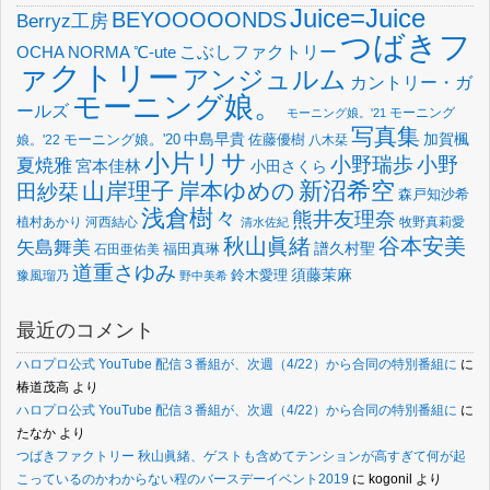
Juice=Juice
BEYOOOOONDS
Berryz工房
つばきフ
OCHA NORMA
℃-ute
こぶしファクトリー
ァクトリー
アンジュルム
カントリー・ガ
モーニング娘。
ールズ
モーニング
モーニング娘。'21
写真集
中島早貴
加賀楓
佐藤優樹
娘。'22
モーニング娘。'20
八木栞
小片リサ
小野瑞歩
小野
夏焼雅
宮本佳林
小田さくら
新沼希空
山岸理子
岸本ゆめの
田紗栞
森戸知沙希
浅倉樹々
熊井友理奈
植村あかり
河西結心
牧野真莉愛
清水佐紀
谷本安美
秋山眞緒
矢島舞美
譜久村聖
福田真琳
石田亜佑美
道重さゆみ
須藤茉麻
鈴木愛理
豫風瑠乃
野中美希
最近のコメント
ハロプロ公式 YouTube 配信３番組が、次週（4/22）から合同の特別番組に
に
椿道茂高
より
ハロプロ公式 YouTube 配信３番組が、次週（4/22）から合同の特別番組に
に
たなか
より
つばきファクトリー 秋山眞緒、ゲストも含めてテンションが高すぎて何が起
こっているのかわからない程のバースデーイベント2019
に
kogonil
より