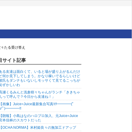
の堂々たる受け答え
目サイト記事
ある友達は面白くて、いると場が盛り上がるんだけ
ど何か見下してしまう。かなり稼いでるらしいけど
彼氏もダンナもいないしモッサくて見てるこっちが
恥ずかしいわ
高瀬くるみんと浅倉樹々ちゃんがランチ「ききちゃ
んって呼んで？今日から友達ね！」
【画像】Juice=Juice最新集合写真ｷﾀ━━━━(ﾟ
∀ﾟ)━━━━!!
【朗報】小島はなのハロプロ加入、元Juice=Juice
宮本佳林のスカウトだった
【OCHA NORMA】米村姫良々の無加工ドアップ