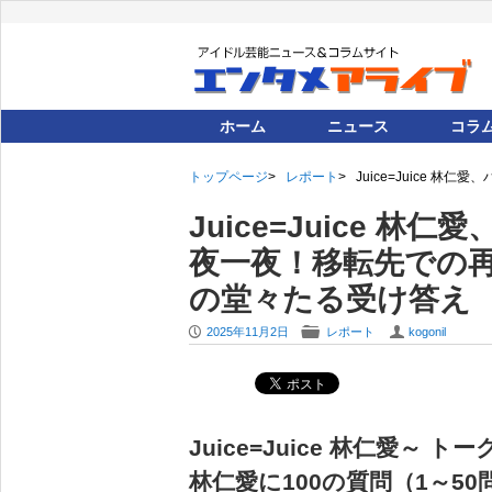
ホーム
ニュース
コラ
トップページ
レポート
Juice=Juice 
Juice=Juice 
夜一夜！移転先での再
の堂々たる受け答え
P
F
U
2025年11月2日
レポート
kogonil
Juice=Juice 林仁愛～ 
林仁愛に100の質問（1～50