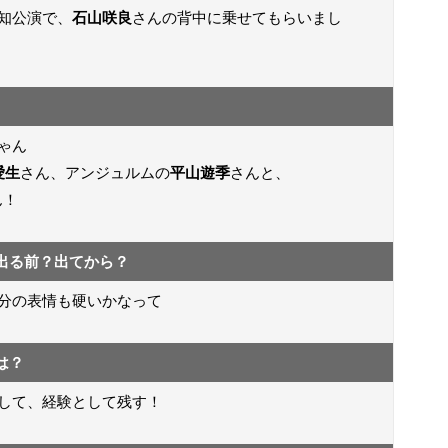
知公演で、
石山咲良
さんの背中に乗せてもらいまし
ゃん
愛生
さん、アンジュルムの
平山遊季
さんと、
ん！
出る前？出てから？
分の表情も硬いかなって
は？
して、経験として残す！