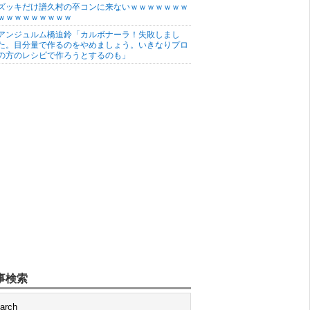
ズッキだけ譜久村の卒コンに来ないｗｗｗｗｗｗｗ
ｗｗｗｗｗｗｗｗｗ
アンジュルム橋迫鈴「カルボナーラ！失敗しまし
た。目分量で作るのをやめましょう。いきなりプロ
の方のレシピで作ろうとするのも」
事検索