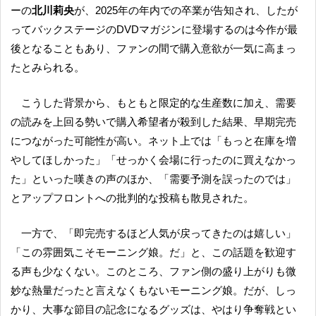
ーの
北川莉央
が、2025年の年内での卒業が告知され、したが
ってバックステージのDVDマガジンに登場するのは今作が最
後となることもあり、ファンの間で購入意欲が一気に高まっ
たとみられる。
こうした背景から、もともと限定的な生産数に加え、需要
の読みを上回る勢いで購入希望者が殺到した結果、早期完売
につながった可能性が高い。ネット上では「もっと在庫を増
やしてほしかった」「せっかく会場に行ったのに買えなかっ
た」といった嘆きの声のほか、「需要予測を誤ったのでは」
とアップフロントへの批判的な投稿も散見された。
一方で、「即完売するほど人気が戻ってきたのは嬉しい」
「この雰囲気こそモーニング娘。だ」と、この話題を歓迎す
る声も少なくない。このところ、ファン側の盛り上がりも微
妙な熱量だったと言えなくもないモーニング娘。だが、しっ
かり、大事な節目の記念になるグッズは、やはり争奪戦とい