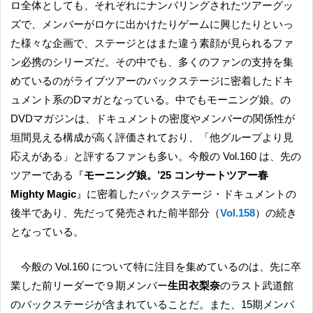
ロ全体としても、それぞれにナンバリングされたツアーグッ
ズで、メンバーがロケに出かけたりゲームに興じたりといっ
た様々な企画で、ステージとはまた違う素顔が見られるファ
ン必携のシリーズだ。その中でも、多くのファンの支持を集
めているのがライブツアーのバックステージに密着したドキ
ュメント系のDマガとなっている。中でもモーニング娘。の
DVDマガジンは、ドキュメントの密度やメンバーの関係性が
垣間見える構成が高く評価されており、「他グループより見
応えがある」と評するファンも多い。今般の Vol.160 は、先の
ツアーである『
モーニング娘。’25 コンサートツアー春
Mighty Magic
』に密着したバックステージ・ドキュメントの
後半であり、先だって発売された前半部分（
Vol.158
）の続き
となっている。
今般の Vol.160 について特に注目を集めているのは、先に卒
業した前リーダーで９期メンバー
生田衣梨奈
のラスト武道館
のバックステージが含まれていることだ。また、15期メンバ