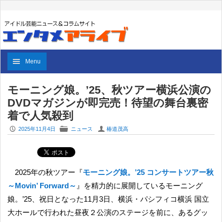
Menu
モーニング娘。’25、秋ツアー横浜公演の
DVDマガジンが即完売！待望の舞台裏密
着で人気殺到
P
F
U
2025年11月4日
ニュース
椿道茂高
2025年の秋ツアー『
モーニング娘。’25 コンサートツアー秋
～Movin’ Forward～
』を精力的に展開しているモーニング
娘。’25、祝日となった11月3日、横浜・パシフィコ横浜 国立
大ホールで行われた昼夜２公演のステージを前に、あるグッ