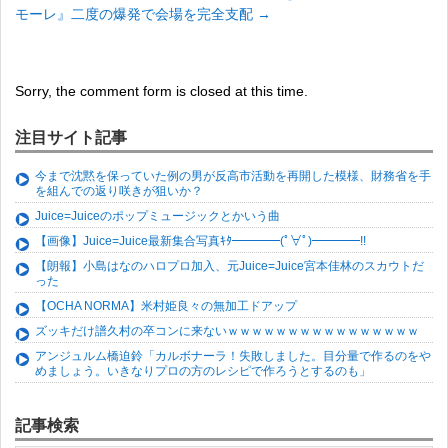
モーレ』二度の爆発で会場を完全支配
→
Sorry, the comment form is closed at this time.
注目サイト記事
今まで沈黙を保っていた例の男が反高市活動を再開した模様、財務省を手
を組んでの返り咲きが狙いか？
Juice=Juiceのポップミュージックとかいう曲
【画像】Juice=Juice最新集合写真ｷﾀ━━━━(ﾟ∀ﾟ)━━━━!!
【朗報】小島はなのハロプロ加入、元Juice=Juice宮本佳林のスカウトだ
った
【OCHA NORMA】米村姫良々の無加工ドアップ
ズッキだけ譜久村の卒コンに来ないｗｗｗｗｗｗｗｗｗｗｗｗｗｗｗｗ
アンジュルム橋迫鈴「カルボナーラ！失敗しました。目分量で作るのをや
めましょう。いきなりプロの方のレシピで作ろうとするのも」
記事検索