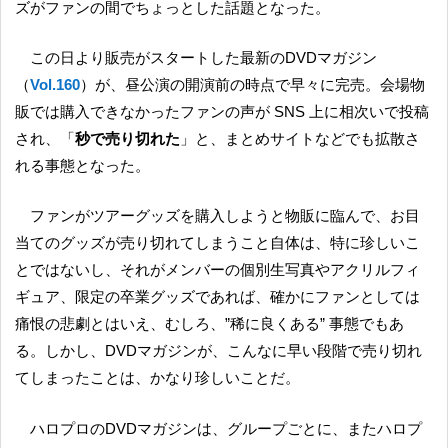
ズがファンの間でちょっとした話題となった。
この日より販売がスタートした最新のDVDマガジン
（
Vol.160
）が、昼公演の開演前の時点で早々に完売。会場物
販では購入できなかったファンの声が SNS 上に相次いで投稿
され、「
秒で売り切れた
」と、まとめサイトなどでも拡散さ
れる事態となった。
ファンがツアーグッズを購入しようと物販に臨んで、お目
当てのグッズが売り切れてしまうこと自体は、特に珍しいこ
とではないし、それがメンバーの個別生写真やアクリルフィ
ギュア、限定の卒業グッズであれば、確かにファンとしては
痛恨の悲劇とはいえ、むしろ、”稀に良くある” 事態でもあ
る。しかし、DVDマガジンが、こんなに早い段階で売り切れ
てしまったことは、かなり珍しいことだ。
ハロプロのDVDマガジンは、グループごとに、またハロプ