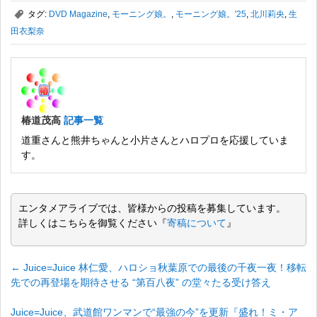
,
タグ:
DVD Magazine
,
モーニング娘。
,
モーニング娘。'25
,
北川莉央
,
生
田衣梨奈
椿道茂高
記事一覧
道重さんと熊井ちゃんと小片さんとハロプロを応援していま
す。
エンタメアライブでは、皆様からの投稿を募集しています。
詳しくはこちらを御覧ください『
寄稿について
』
←
Juice=Juice 林仁愛、ハロショ秋葉原での最後の千夜一夜！移転
先での再登場を期待させる “第百八夜” の堂々たる受け答え
Juice=Juice、武道館ワンマンで“最強の今”を更新『盛れ！ミ・ア