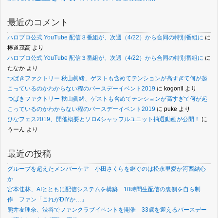
最近のコメント
ハロプロ公式 YouTube 配信３番組が、次週（4/22）から合同の特別番組に
に
椿道茂高
より
ハロプロ公式 YouTube 配信３番組が、次週（4/22）から合同の特別番組に
に
たなか
より
つばきファクトリー 秋山眞緒、ゲストも含めてテンションが高すぎて何が起
こっているのかわからない程のバースデーイベント2019
に
kogonil
より
つばきファクトリー 秋山眞緒、ゲストも含めてテンションが高すぎて何が起
こっているのかわからない程のバースデーイベント2019
に
puke
より
ひなフェス2019、開催概要とソロ&シャッフルユニット抽選動画が公開！
に
うーん
より
最近の投稿
グループを超えたメンバーケア 小田さくらを継ぐのは松永里愛か河西結心
か
宮本佳林、AIとともに配信システムを構築 10時間生配信の裏側を自ら制
作 ファン「これがDIYか…」
熊井友理奈、渋谷でファンクラブイベントを開催 33歳を迎えるバースデー