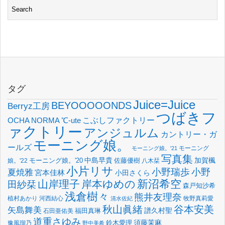
タグ
Juice=Juice
BEYOOOOONDS
Berryz工房
つばきフ
OCHA NORMA
℃-ute
こぶしファクトリー
ァクトリー
アンジュルム
カントリー・ガ
モーニング娘。
ールズ
モーニング
モーニング娘。'21
写真集
中島早貴
加賀楓
佐藤優樹
娘。'22
モーニング娘。'20
八木栞
小片リサ
小野瑞歩
小野
夏焼雅
宮本佳林
小田さくら
新沼希空
山岸理子
岸本ゆめの
田紗栞
森戸知沙希
浅倉樹々
熊井友理奈
植村あかり
河西結心
牧野真莉愛
清水佐紀
谷本安美
秋山眞緒
矢島舞美
譜久村聖
福田真琳
石田亜佑美
道重さゆみ
須藤茉麻
鈴木愛理
豫風瑠乃
野中美希