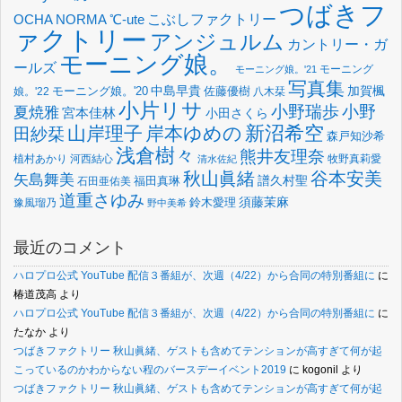
つばきフ
OCHA NORMA
℃-ute
こぶしファクトリー
ァクトリー
アンジュルム
カントリー・ガ
モーニング娘。
ールズ
モーニング
モーニング娘。'21
写真集
中島早貴
加賀楓
佐藤優樹
娘。'22
モーニング娘。'20
八木栞
小片リサ
小野瑞歩
小野
夏焼雅
宮本佳林
小田さくら
新沼希空
山岸理子
岸本ゆめの
田紗栞
森戸知沙希
浅倉樹々
熊井友理奈
植村あかり
河西結心
牧野真莉愛
清水佐紀
谷本安美
秋山眞緒
矢島舞美
譜久村聖
福田真琳
石田亜佑美
道重さゆみ
須藤茉麻
鈴木愛理
豫風瑠乃
野中美希
最近のコメント
ハロプロ公式 YouTube 配信３番組が、次週（4/22）から合同の特別番組に
に
椿道茂高
より
ハロプロ公式 YouTube 配信３番組が、次週（4/22）から合同の特別番組に
に
たなか
より
つばきファクトリー 秋山眞緒、ゲストも含めてテンションが高すぎて何が起
こっているのかわからない程のバースデーイベント2019
に
kogonil
より
つばきファクトリー 秋山眞緒、ゲストも含めてテンションが高すぎて何が起