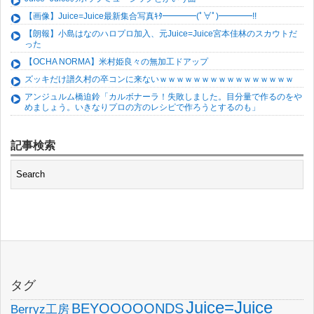
【画像】Juice=Juice最新集合写真ｷﾀ━━━━(ﾟ∀ﾟ)━━━━!!
【朗報】小島はなのハロプロ加入、元Juice=Juice宮本佳林のスカウトだ
った
【OCHA NORMA】米村姫良々の無加工ドアップ
ズッキだけ譜久村の卒コンに来ないｗｗｗｗｗｗｗｗｗｗｗｗｗｗｗｗ
アンジュルム橋迫鈴「カルボナーラ！失敗しました。目分量で作るのをや
めましょう。いきなりプロの方のレシピで作ろうとするのも」
記事検索
タグ
Juice=Juice
BEYOOOOONDS
Berryz工房