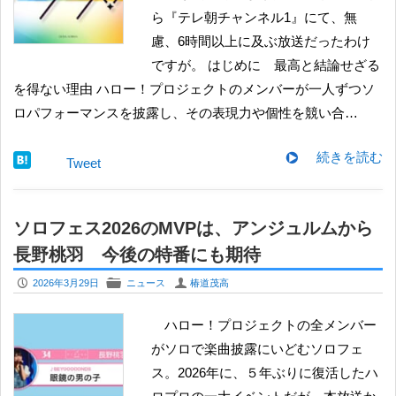
ら『テレ朝チャンネル1』にて、無
慮、6時間以上に及ぶ放送だったわけ
ですが。 はじめに 最高と結論せざる
を得ない理由 ハロー！プロジェクトのメンバーが一人ずつソ
ロパフォーマンスを披露し、その表現力や個性を競い合…
続きを読む
Tweet
ソロフェス2026のMVPは、アンジュルムから
長野桃羽 今後の特番にも期待
P
F
U
2026年3月29日
ニュース
椿道茂高
ハロー！プロジェクトの全メンバー
がソロで楽曲披露にいどむソロフェ
ス。2026年に、５年ぶりに復活したハ