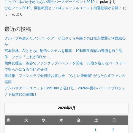
こっているのかわからない程のバースデーイベント2019
に
puke
より
ひなフェス2019、開催概要とソロ&シャッフルユニット抽選動画が公開！
に
うーん
より
最近の投稿
グループを超えたメンバーケア 小田さくらを継ぐのは松永里愛か河西結心
か
宮本佳林、AIとともに配信システムを構築 10時間生配信の裏側を自ら制
作 ファン「これがDIYか…」
熊井友理奈、渋谷でファンクラブイベントを開催 33歳を迎えるバースデー
で明らかになる “圧” の正体
夏焼雅、ファンクラブ会員証お渡し会 ”らしい距離感” がもたらすファンの
笑顔
アンバサダー・ユニット ConChu! が告げた、2026年夏のハロー！プロジェ
クト新世代の幕開け
2026年8月
月
火
水
木
金
土
日
1
2