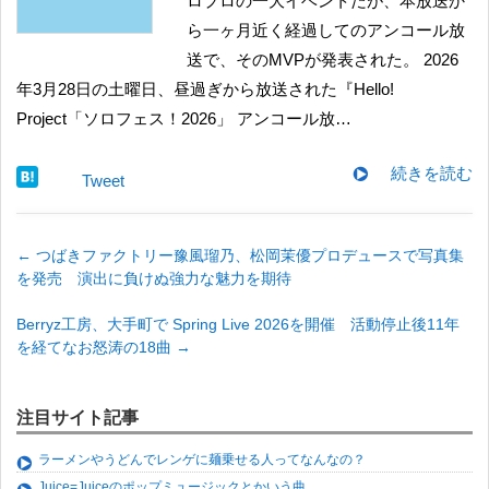
ロプロの一大イベントだが、本放送か
ら一ヶ月近く経過してのアンコール放
送で、そのMVPが発表された。 2026
年3月28日の土曜日、昼過ぎから放送された『Hello!
Project「ソロフェス！2026」 アンコール放…
続きを読む
Tweet
←
つばきファクトリー豫風瑠乃、松岡茉優プロデュースで写真集
を発売 演出に負けぬ強力な魅力を期待
Berryz工房、大手町で Spring Live 2026を開催 活動停止後11年
を経てなお怒涛の18曲
→
注目サイト記事
ラーメンやうどんでレンゲに麺乗せる人ってなんなの？
Juice=Juiceのポップミュージックとかいう曲