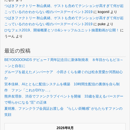
つばきファクトリー 秋山眞緒、ゲストも含めてテンションが高すぎて何が起
こっているのかわからない程のバースデーイベント2019
に
kogonil
より
つばきファクトリー 秋山眞緒、ゲストも含めてテンションが高すぎて何が起
こっているのかわからない程のバースデーイベント2019
に
puke
より
ひなフェス2019、開催概要とソロ&シャッフルユニット抽選動画が公開！
に
うーん
より
最近の投稿
BEYOOOOONDS デビュー７周年記念日に新体制発表 ８年目からもビヨ～
～ンと自在に
グループを超えたメンバーケア 小田さくらを継ぐのは松永里愛か河西結心
か
宮本佳林、AIとともに配信システムを構築 10時間生配信の裏側を自ら制
作 ファン「これがDIYか…」
熊井友理奈、渋谷でファンクラブイベントを開催 33歳を迎えるバースデー
で明らかになる “圧” の正体
夏焼雅、ファンクラブ会員証お渡し会 ”らしい距離感” がもたらすファンの
笑顔
2026年8月