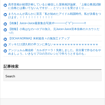
高市首相が経歴詐称していると確信した某映画評論家、「上級公務員試験
に合格とは書いてないんですが…」とツッコミを受けまくり……
まろちゃんが高らかに宣言「私が始めたアイドル戦国時代、私が決着をつ
けます」！！！！！！！！！！！！
【画像】Juice=Juice最新集合写真ｷﾀ━━━━(ﾟ∀ﾟ)━━━━!!
【朗報】小島はなのハロプロ加入、元Juice=Juice宮本佳林のスカウトだ
った
【OCHA NORMA】米村姫良々の無加工ドアップ
ズッキだけ譜久村の卒コンに来ないｗｗｗｗｗｗｗｗｗｗｗｗｗｗｗｗ
アンジュルム橋迫鈴「カルボナーラ！失敗しました。目分量で作るのをや
めましょう。いきなりプロの方のレシピで作ろうとするのも」
記事検索