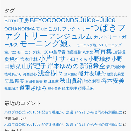
タグ
Juice=Juice
BEYOOOOONDS
Berryz工房
つばきフ
OCHA NORMA
℃-ute
こぶしファクトリー
ァクトリー
アンジュルム
カントリー・ガ
モーニング娘。
ールズ
モーニング
モーニング娘。'21
写真集
中島早貴
加賀楓
佐藤優樹
娘。'22
モーニング娘。'20
八木栞
小片リサ
小野瑞歩
小野
夏焼雅
宮本佳林
小田さくら
新沼希空
山岸理子
岸本ゆめの
田紗栞
森戸知沙希
浅倉樹々
熊井友理奈
植村あかり
河西結心
牧野真莉愛
清水佐紀
谷本安美
秋山眞緒
矢島舞美
譜久村聖
福田真琳
石田亜佑美
道重さゆみ
須藤茉麻
鈴木愛理
豫風瑠乃
野中美希
最近のコメント
ハロプロ公式 YouTube 配信３番組が、次週（4/22）から合同の特別番組に
に
椿道茂高
より
ハロプロ公式 YouTube 配信３番組が、次週（4/22）から合同の特別番組に
に
たなか
より