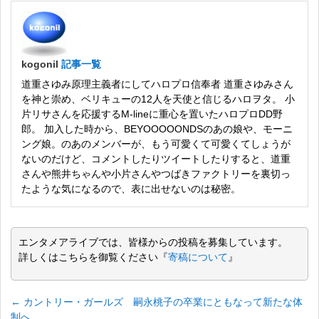
kogonil
記事一覧
道重さゆみ原理主義者にしてハロプロ信奉者 道重さゆみさん
を神と崇め、ベリキューの12人を天使と信じるハロヲタ。 小
片リサさんを応援するM-lineに重心を置いたハロプロDD野
郎。 加入した時から、BEYOOOOONDSのあの娘や、モーニ
ング娘。のあのメンバーが、もう可愛くて可愛くてしょうが
ないのだけど、コメントしたりツイートしたりすると、道重
さんや熊井ちゃんや小片さんやつばきファクトリーを裏切っ
たような気になるので、表に出せないのは秘密。
エンタメアライブでは、皆様からの投稿を募集しています。
詳しくはこちらを御覧ください『
寄稿について
』
←
カントリー・ガールズ 嗣永桃子の卒業にともなって新たな体
制へ