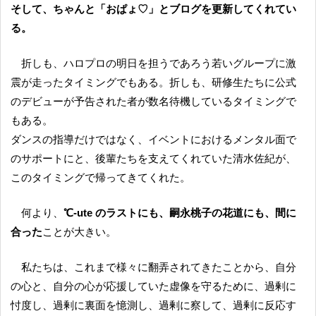
そして、ちゃんと「おぱょ♡」とブログを更新してくれてい
る。
折しも、ハロプロの明日を担うであろう若いグループに激
震が走ったタイミングでもある。折しも、研修生たちに公式
のデビューが予告された者が数名待機しているタイミングで
もある。
ダンスの指導だけではなく、イベントにおけるメンタル面で
のサポートにと、後輩たちを支えてくれていた清水佐紀が、
このタイミングで帰ってきてくれた。
何より、
℃-ute のラストにも、嗣永桃子の花道にも、間に
合った
ことが大きい。
私たちは、これまで様々に翻弄されてきたことから、自分
の心と、自分の心が応援していた虚像を守るために、過剰に
忖度し、過剰に裏面を憶測し、過剰に察して、過剰に反応す