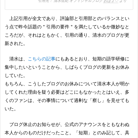
清水佐紀 オフィシャルブログ
おぱょ♡
より
上記引用が全文であり、評論部と引用部とのバランスとい
う点で昨今話題の＂引用の要件＂を満たしているか微妙なと
ころだが、それはともかく、引用の通り、清水のブログが更
新された。
清水は、
こちらの記事
にもあるとおり、短期の語学研修に
集中したいということから、しばらくブログの更新をお休み
していた。
もちろん、こうしたブログのお休みについて清水本人が明か
してくれた理由を疑う必要はどこにもなかったとはいえ、多
くのファンは、その事情について過剰な「察し」を見せても
いた。
ブログ休止のお知らせが、公式のアナウンスをともなわぬ
本人からのものだけだったこと。「短期」とのみ記して、具