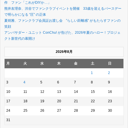
作 ファン「これがDIYか…」
熊井友理奈、渋谷でファンクラブイベントを開催 33歳を迎えるバースデー
で明らかになる “圧” の正体
夏焼雅、ファンクラブ会員証お渡し会 ”らしい距離感” がもたらすファンの
笑顔
アンバサダー・ユニット ConChu! が告げた、2026年夏のハロー！プロジェ
クト新世代の幕開け
2026年8月
月
火
水
木
金
土
日
1
2
3
4
5
6
7
8
9
10
11
12
13
14
15
16
17
18
19
20
21
22
23
24
25
26
27
28
29
30
31