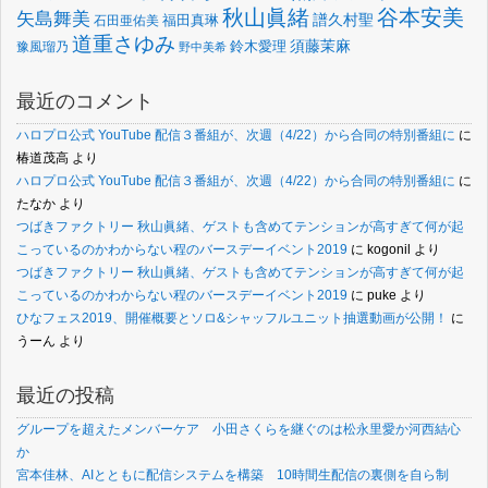
谷本安美
秋山眞緒
矢島舞美
譜久村聖
福田真琳
石田亜佑美
道重さゆみ
須藤茉麻
鈴木愛理
豫風瑠乃
野中美希
最近のコメント
ハロプロ公式 YouTube 配信３番組が、次週（4/22）から合同の特別番組に
に
椿道茂高
より
ハロプロ公式 YouTube 配信３番組が、次週（4/22）から合同の特別番組に
に
たなか
より
つばきファクトリー 秋山眞緒、ゲストも含めてテンションが高すぎて何が起
こっているのかわからない程のバースデーイベント2019
に
kogonil
より
つばきファクトリー 秋山眞緒、ゲストも含めてテンションが高すぎて何が起
こっているのかわからない程のバースデーイベント2019
に
puke
より
ひなフェス2019、開催概要とソロ&シャッフルユニット抽選動画が公開！
に
うーん
より
最近の投稿
グループを超えたメンバーケア 小田さくらを継ぐのは松永里愛か河西結心
か
宮本佳林、AIとともに配信システムを構築 10時間生配信の裏側を自ら制