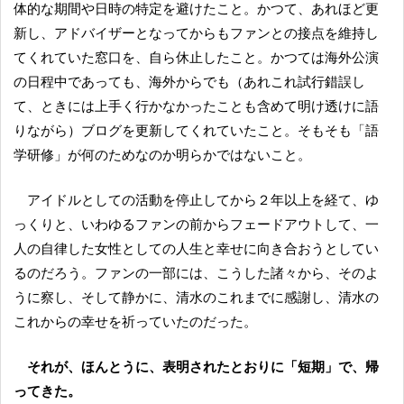
体的な期間や日時の特定を避けたこと。かつて、あれほど更
新し、アドバイザーとなってからもファンとの接点を維持し
てくれていた窓口を、自ら休止したこと。かつては海外公演
の日程中であっても、海外からでも（あれこれ試行錯誤し
て、ときには上手く行かなかったことも含めて明け透けに語
りながら）ブログを更新してくれていたこと。そもそも「語
学研修」が何のためなのか明らかではないこと。
アイドルとしての活動を停止してから２年以上を経て、ゆ
っくりと、いわゆるファンの前からフェードアウトして、一
人の自律した女性としての人生と幸せに向き合おうとしてい
るのだろう。ファンの一部には、こうした諸々から、そのよ
うに察し、そして静かに、清水のこれまでに感謝し、清水の
これからの幸せを祈っていたのだった。
それが、ほんとうに、表明されたとおりに「短期」で、帰
ってきた。