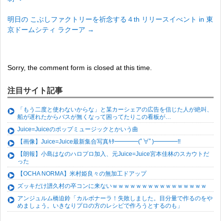
明日の こぶしファクトリーを祈念する４th リリースイべント in 東
京ドームシティ ラクーア
→
Sorry, the comment form is closed at this time.
注目サイト記事
「もう二度と使わないからな」と某カーシェアの広告を信じた人が絶叫、
船が遅れたからバスが無くなって困ってたりこの看板が…
Juice=Juiceのポップミュージックとかいう曲
【画像】Juice=Juice最新集合写真ｷﾀ━━━━(ﾟ∀ﾟ)━━━━!!
【朗報】小島はなのハロプロ加入、元Juice=Juice宮本佳林のスカウトだ
った
【OCHA NORMA】米村姫良々の無加工ドアップ
ズッキだけ譜久村の卒コンに来ないｗｗｗｗｗｗｗｗｗｗｗｗｗｗｗｗ
アンジュルム橋迫鈴「カルボナーラ！失敗しました。目分量で作るのをや
めましょう。いきなりプロの方のレシピで作ろうとするのも」