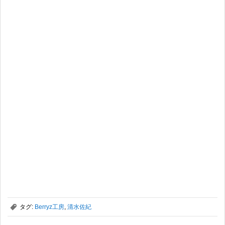
,
タグ:
Berryz工房
,
清水佐紀