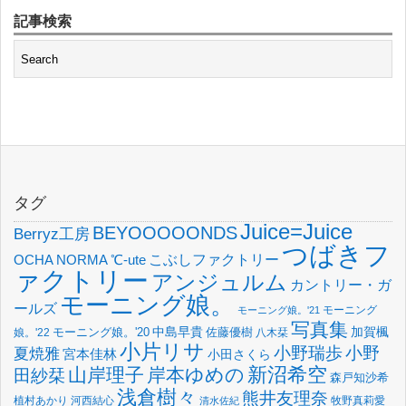
記事検索
タグ
Juice=Juice
BEYOOOOONDS
Berryz工房
つばきフ
OCHA NORMA
℃-ute
こぶしファクトリー
ァクトリー
アンジュルム
カントリー・ガ
モーニング娘。
ールズ
モーニング
モーニング娘。'21
写真集
中島早貴
加賀楓
佐藤優樹
娘。'22
モーニング娘。'20
八木栞
小片リサ
小野瑞歩
小野
夏焼雅
宮本佳林
小田さくら
新沼希空
山岸理子
岸本ゆめの
田紗栞
森戸知沙希
浅倉樹々
熊井友理奈
植村あかり
河西結心
牧野真莉愛
清水佐紀