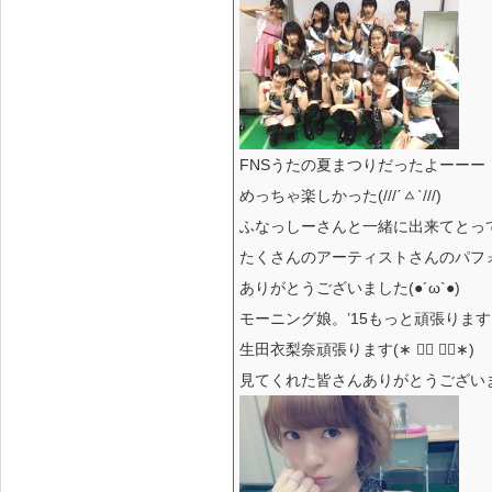
FNSうたの夏まつりだったよーーー
めっちゃ楽しかった(///ˊㅿˋ///)
ふなっしーさんと一緒に出来てとっ
たくさんのアーティストさんのパフォーマ
ありがとうございました(●´ω`●)
モーニング娘。’15もっと頑張りま
生田衣梨奈頑張ります(∗ ❛⃘ ❛⃘∗)
見てくれた皆さんありがとうござい