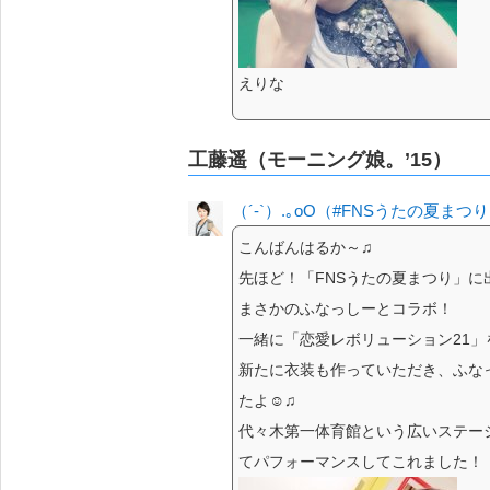
えりな
工藤遥（モーニング娘。’15）
（´-`）.｡oO（#FNSうたの夏まつり
こんばんはるか～♫
先ほど！「FNSうたの夏まつり」に出
まさかのふなっしーとコラボ！
一緒に「恋愛レボリューション21」
新たに衣装も作っていただき、ふな
たよ☺︎♫
代々木第一体育館という広いステー
てパフォーマンスしてこれました！