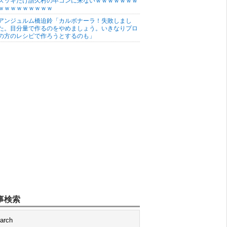
ズッキだけ譜久村の卒コンに来ないｗｗｗｗｗｗｗ
ｗｗｗｗｗｗｗｗｗ
アンジュルム橋迫鈴「カルボナーラ！失敗しまし
た。目分量で作るのをやめましょう。いきなりプロ
の方のレシピで作ろうとするのも」
事検索