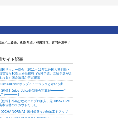
り出演／工藤遥、拡散希望／和田彩花、質問募集中／
目サイト記事
韓国サッカー協会 2011～12年に外国人審判員・
監督官ら10数人を性接待（W杯予選、五輪予選が含
まれる）国会議員が事実確認
Juice=Juiceのポップミュージックとかいう曲
【画像】Juice=Juice最新集合写真ｷﾀ━━━━(ﾟ
∀ﾟ)━━━━!!
【朗報】小島はなのハロプロ加入、元Juice=Juice
宮本佳林のスカウトだった
【OCHA NORMA】米村姫良々の無加工ドアップ