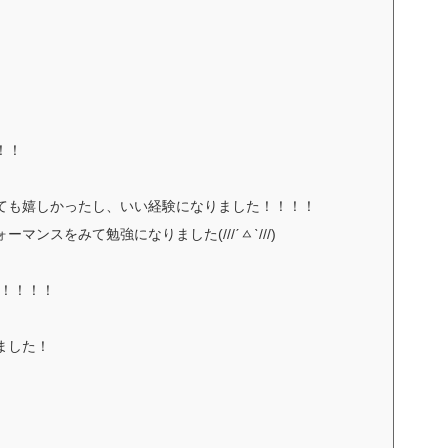
！！
ても嬉しかったし、いい経験になりました！！！！
ンスをみて勉強になりました(///ˊㅿˋ///)
す！！！！
ました！