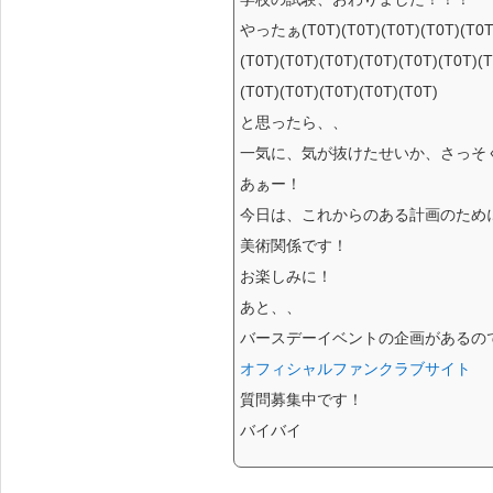
やったぁ(T0T)(T0T)(T0T)(T0T)(T0T)(
(T0T)(T0T)(T0T)(T0T)(T0T)(T0T)(
(T0T)(T0T)(T0T)(T0T)(T0T)
と思ったら、、
一気に、気が抜けたせいか、さっそ
あぁー！
今日は、これからのある計画のために
美術関係です！
お楽しみに！
あと、、
バースデーイベントの企画があるの
オフィシャルファンクラブサイト
質問募集中です！
バイバイ