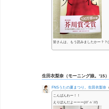
皆さんは、もう読みましたかー？？(*^
生田衣梨奈（モーニング娘。’15
FNSうたの夏まつり。生田衣梨奈
（
こんばんわー！！
えりぽんだよーーー(///ˊㅿˋ///)