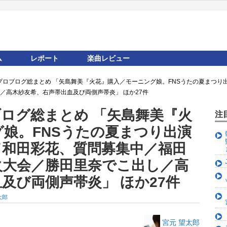
ム
レポート
楽曲レビュー
ロプロブログ総まとめ 「矢島舞美『火花』購入／モーニング娘。FNSうたの夏まつ
／高木紗友希、右声帯出血及び両側声帯炎」 ほか27件
ブログ総まとめ 「矢島舞美『火
注
娘。FNSうたの夏まつり出演
／和田彩花、質問募集中／福田
火大会／勝田里奈でこ出し／高
及び両側声帯炎」 ほか27件
太郎
宮元 望太郎