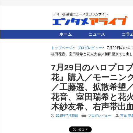
ホーム
ニュース
コラ
トップページ
ブログレビュー
7月29日のハ
福田花音、室田瑞希と花火大会／勝田里奈でこ出し
7月29日のハロプロ
花』購入／モーニング
／工藤遥、拡散希望
花音、室田瑞希と花
木紗友希、右声帯出血
P
F
U
2015年7月30日
ブログレビュー
宮元 望