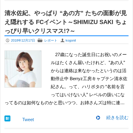
清水佐紀、やっぱり “あの方” たちの面影が見
え隠れする FCイベント～SHIMIZU SAKI ちょ
っぴり早いクリスマス!?～
P
F
U
2018年12月17日
レポート
kogonil
27歳になった誕生日にお祝いのメー
ルはたくさん届いたけれど、”あの人”
からは連絡は来なかったというのは活
動停止中 Berryz工房キャプテン清水佐
紀さん。って、ハリポタの “名前を言
ってはいけない人” レベルの扱いにな
ってるのは如何なものかと思いつつ、お姉さんズは特に連…
続きを読む
Tweet