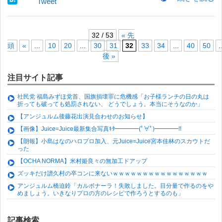
Tweet
32 / 53
« 先
頭
«
...
10
20
...
30
31
32
33
34
...
40
50
.
後 »
注目サイト記事
社民党 福島みずほ党首、国旗損壊罪に危機感「お子様ランチの日の丸は
折っても破っても処罰されない、 どうでしょう。本当にそうなのか」
【アンジュルム後藤花出演見合わせのお知らせ】
【画像】Juice=Juice最新集合写真ｷﾀ━━━━(ﾟ∀ﾟ)━━━━!!
【朗報】小島はなのハロプロ加入、元Juice=Juice宮本佳林のスカウトだ
った
【OCHA NORMA】米村姫良々の無加工ドアップ
ズッキだけ譜久村の卒コンに来ないｗｗｗｗｗｗｗｗｗｗｗｗｗｗｗｗ
アンジュルム橋迫鈴「カルボナーラ！失敗しました。目分量で作るのをや
めましょう。いきなりプロの方のレシピで作ろうとするのも」
記事検索