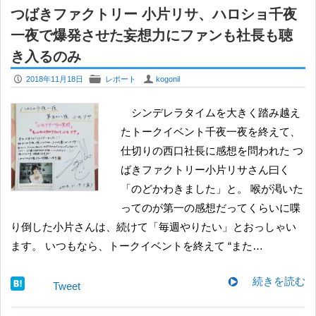
つばきファクトリー 小片リサ、ハロショ千夜
一夜で爆発させた妄想力にファンも社長も聴
き入るのみ
P
F
U
2018年11月18日
レポート
kogonil
シンデレラタイムを大きく踏み越え
たトークイベント千夜一夜を終えて、
仕切りの西口社長に感想を問われた つ
ばきファクトリー小片リサさん曰く
「のどかわきました」と。 喉が渇いた
ってのが第一の感想だってくらいに喋
り倒した小片さんは、続けて「毎週やりたい」とおっしゃい
ます。 いつもなら、トークイベントを終えて “また…
続きを読む
Tweet