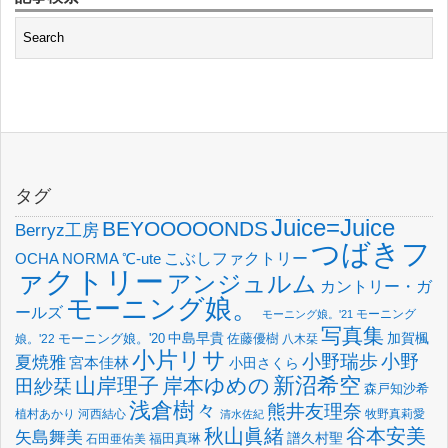
タグ
Juice=Juice
BEYOOOOONDS
Berryz工房
つばきフ
OCHA NORMA
℃-ute
こぶしファクトリー
ァクトリー
アンジュルム
カントリー・ガ
モーニング娘。
ールズ
モーニング
モーニング娘。'21
写真集
中島早貴
加賀楓
佐藤優樹
娘。'22
モーニング娘。'20
八木栞
小片リサ
小野瑞歩
小野
夏焼雅
宮本佳林
小田さくら
新沼希空
山岸理子
岸本ゆめの
田紗栞
森戸知沙希
浅倉樹々
熊井友理奈
植村あかり
河西結心
牧野真莉愛
清水佐紀
谷本安美
秋山眞緒
矢島舞美
譜久村聖
福田真琳
石田亜佑美