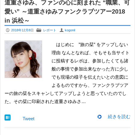
道重さゆみ、ファンの心に刻まれた “職業、可
愛い” ～道重さゆみファンクラブツアー2018
in 浜松～
P
F
U
2018年12月8日
レポート
kogonil
はじめに ”旅の栞” をアップしない
理由 なんとなれば、そもそも当サイト
に投稿するレポは、参加したくても諸
般の事情で参加出来なかった方に少し
でも現場の様子を伝えたいとの意図に
よるものですから、ファンクラブツア
ーの旅の栞をスキャンしてアップしようと思っていたのでし
た。その栞に印刷された道重さゆみさ…
続きを読む
Tweet