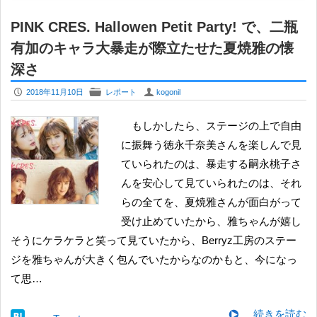
PINK CRES. Hallowen Petit Party! で、二瓶
有加のキャラ大暴走が際立たせた夏焼雅の懐
深さ
P
F
U
2018年11月10日
レポート
kogonil
もしかしたら、ステージの上で自由
に振舞う徳永千奈美さんを楽しんで見
ていられたのは、暴走する嗣永桃子さ
んを安心して見ていられたのは、それ
らの全てを、夏焼雅さんが面白がって
受け止めていたから、雅ちゃんが嬉し
そうにケラケラと笑って見ていたから、Berryz工房のステー
ジを雅ちゃんが大きく包んでいたからなのかもと、今になっ
て思…
続きを読む