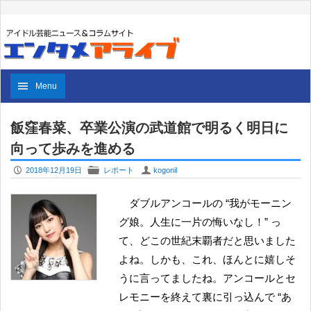
Menu
飯窪春菜、卒業公演の武道館で明るく明日に
向って歩みを進める
P
F
U
2018年12月19日
レポート
kogonil
ダブルアンコールの “我がモーニン
グ娘。人生に一片の悔いなし！” っ
て、どこの世紀末覇者だと思いました
よね。しかも、これ、ほんとに嬉しそ
うに言ってましたね。アンコールとセ
レモニーを終えて裏に引っ込んで “あ