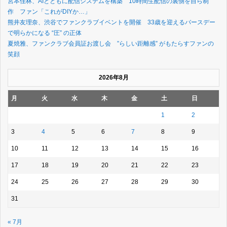
宮本佳林、AIとともに配信システムを構築 10時間生配信の裏側を自ら制
作 ファン「これがDIYか…」
熊井友理奈、渋谷でファンクラブイベントを開催 33歳を迎えるバースデー
で明らかになる “圧” の正体
夏焼雅、ファンクラブ会員証お渡し会 ”らしい距離感” がもたらすファンの
笑顔
2026年8月
月
火
水
木
金
土
日
1
2
3
4
5
6
7
8
9
10
11
12
13
14
15
16
17
18
19
20
21
22
23
24
25
26
27
28
29
30
31
« 7月