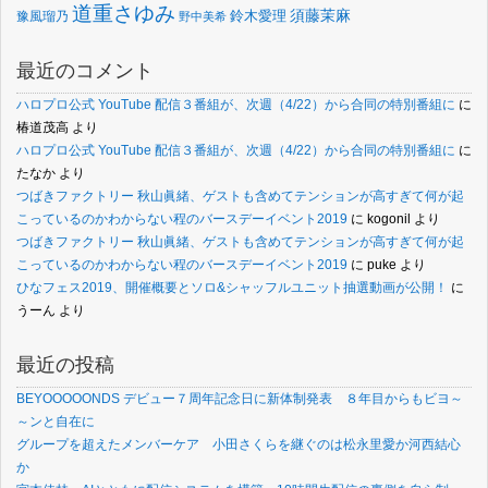
道重さゆみ
須藤茉麻
鈴木愛理
豫風瑠乃
野中美希
最近のコメント
ハロプロ公式 YouTube 配信３番組が、次週（4/22）から合同の特別番組に
に
椿道茂高
より
ハロプロ公式 YouTube 配信３番組が、次週（4/22）から合同の特別番組に
に
たなか
より
つばきファクトリー 秋山眞緒、ゲストも含めてテンションが高すぎて何が起
こっているのかわからない程のバースデーイベント2019
に
kogonil
より
つばきファクトリー 秋山眞緒、ゲストも含めてテンションが高すぎて何が起
こっているのかわからない程のバースデーイベント2019
に
puke
より
ひなフェス2019、開催概要とソロ&シャッフルユニット抽選動画が公開！
に
うーん
より
最近の投稿
BEYOOOOONDS デビュー７周年記念日に新体制発表 ８年目からもビヨ～
～ンと自在に
グループを超えたメンバーケア 小田さくらを継ぐのは松永里愛か河西結心
か