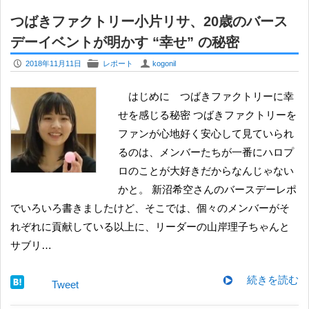
つばきファクトリー小片リサ、20歳のバース
デーイベントが明かす “幸せ” の秘密
P
F
U
2018年11月11日
レポート
kogonil
はじめに つばきファクトリーに幸
せを感じる秘密 つばきファクトリーを
ファンが心地好く安心して見ていられ
るのは、メンバーたちが一番にハロプ
ロのことが大好きだからなんじゃない
かと。 新沼希空さんのバースデーレポ
でいろいろ書きましたけど、そこでは、個々のメンバーがそ
れぞれに貢献している以上に、リーダーの山岸理子ちゃんと
サブリ…
続きを読む
Tweet