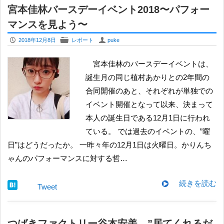
宮本佳林バースデーイベント2018〜パフォー
マンスを見よう〜
P
F
U
2018年12月8日
レポート
puke
宮本佳林のバースデーイベントは、
誕生月の同じ植村あかりとの2年間の
合同開催のあと、それぞれが単独での
イベント開催となって以来、決まって
本人の誕生日である12月1日に行われ
ている。 では過去のイベントの、”曜
日”はどうだったか。 一昨々年の12月1日は火曜日。かりんち
ゃんのパフォーマンスに対する哲…
続きを読む
Tweet
つばきファクトリー谷本安美、”居てくれるだ