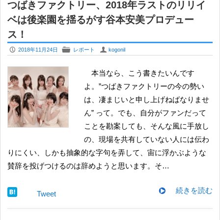
つばきファクトリー、2018年ラストのリリイ
ベは後楽園を揺るがす谷本安美プロデュー
ス！
P
F
U
2018年11月24日
レポート
kogonil
本当なら、こう書きたいんです
よ。”つばきファクトリーの今の勢い
は、凄まじいと申し上げねばなりませ
ん” って。でも、自分がファンだって
ことを勘案しても、そんな風に手放し
の、現場を共有していない人には伝わ
りにくい、しかも抽象的な字句を弄して、宙に浮かぶような
賛辞を投げつけるのは辞めようと思います。そ…
続きを読む
Tweet