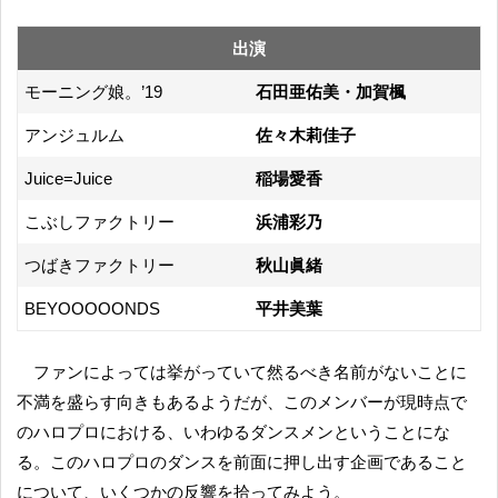
出演
モーニング娘。’19
石田亜佑美・加賀楓
アンジュルム
佐々木莉佳子
Juice=Juice
稲場愛香
こぶしファクトリー
浜浦彩乃
つばきファクトリー
秋山眞緒
BEYOOOOONDS
平井美葉
ファンによっては挙がっていて然るべき名前がないことに
不満を盛らす向きもあるようだが、このメンバーが現時点で
のハロプロにおける、いわゆるダンスメンということにな
る。このハロプロのダンスを前面に押し出す企画であること
について、いくつかの反響を拾ってみよう。