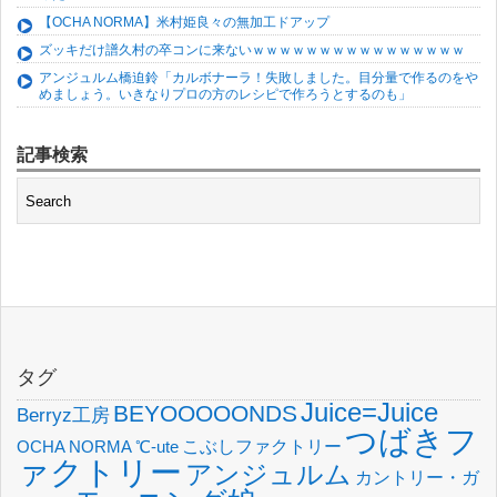
【OCHA NORMA】米村姫良々の無加工ドアップ
ズッキだけ譜久村の卒コンに来ないｗｗｗｗｗｗｗｗｗｗｗｗｗｗｗｗ
アンジュルム橋迫鈴「カルボナーラ！失敗しました。目分量で作るのをや
めましょう。いきなりプロの方のレシピで作ろうとするのも」
記事検索
タグ
Juice=Juice
BEYOOOOONDS
Berryz工房
つばきフ
OCHA NORMA
℃-ute
こぶしファクトリー
ァクトリー
アンジュルム
カントリー・ガ