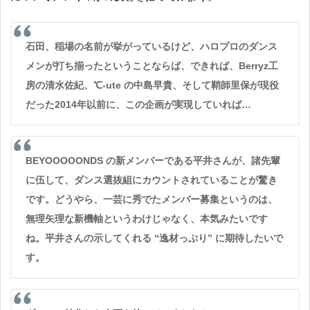
石田、稲場の名前が挙がっているけど、ハロプロのダンス
メンが打ち揃ったということならば、できれば、Berryz工
房の清水佐紀、℃-ute の中島早貴、そして鞘師里保が現役
だった2014年以前に、この企画が実現していれば…
BEYOOOOONDS の新メンバーである平井さんが、諸先輩
に伍して、ダンス選抜組にカウントされていることが驚き
です。どうやら、一芸に秀でたメンバー募集というのは、
無理矢理な新機軸というわけじゃなく、本気みたいです
ね。平井さんの示してくれる “逸材っぷり” に期待したいで
す。