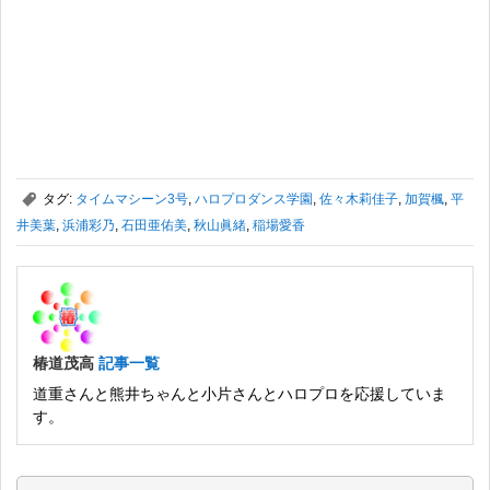
,
タグ:
タイムマシーン3号
,
ハロプロダンス学園
,
佐々木莉佳子
,
加賀楓
,
平
井美葉
,
浜浦彩乃
,
石田亜佑美
,
秋山眞緒
,
稲場愛香
椿道茂高
記事一覧
道重さんと熊井ちゃんと小片さんとハロプロを応援していま
す。