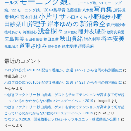
モーニング娘。
ールズ
モーニング
モーニング娘。'21
写真集
中島早貴
加賀楓
佐藤優樹
娘。'22
モーニング娘。'20
八木栞
小片リサ
小野瑞歩
小野
夏焼雅
宮本佳林
小田さくら
新沼希空
山岸理子
岸本ゆめの
田紗栞
森戸知沙希
浅倉樹々
熊井友理奈
植村あかり
河西結心
牧野真莉愛
清水佐紀
谷本安美
秋山眞緒
矢島舞美
譜久村聖
福田真琳
石田亜佑美
道重さゆみ
須藤茉麻
鈴木愛理
豫風瑠乃
野中美希
最近のコメント
ハロプロ公式 YouTube 配信３番組が、次週（4/22）から合同の特別番組に
に
椿道茂高
より
ハロプロ公式 YouTube 配信３番組が、次週（4/22）から合同の特別番組に
に
たなか
より
つばきファクトリー 秋山眞緒、ゲストも含めてテンションが高すぎて何が起
こっているのかわからない程のバースデーイベント2019
に
kogonil
より
つばきファクトリー 秋山眞緒、ゲストも含めてテンションが高すぎて何が起
こっているのかわからない程のバースデーイベント2019
に
puke
より
ひなフェス2019、開催概要とソロ&シャッフルユニット抽選動画が公開！
に
うーん
より