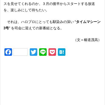
スを見せてくれるのか、３月の後半からスタートする放送
を、楽しみにして待ちたい。
それは、ハロプロにとっても馴染みの深い “
タイムマシーン
3号
” を司会に迎えての新番組となる。
（文＝椿道茂高）
F
T
Li
P
H
a
wi
n
o
at
c
tt
e
ck
e
e
er
et
n
b
a
o
o
k