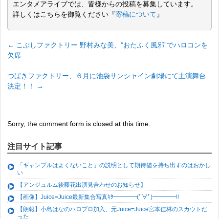
エンタメアライブでは、皆様からの投稿を募集しています。
詳しくはこちらを御覧ください『
寄稿について
』
←
こぶしファクトリー 野村みな美、”おたふく風邪”でハロコンを
欠席
つばきファクトリー、６月に池袋サンシャイン劇場にて主演舞台
決定！！
→
Sorry, the comment form is closed at this time.
注目サイト記事
「ギャンブルはよくないこと」の説明として期待値を持ち出すのはおかし
い
【アンジュルム後藤花出演見合わせのお知らせ】
【画像】Juice=Juice最新集合写真ｷﾀ━━━━(ﾟ∀ﾟ)━━━━!!
【朗報】小島はなのハロプロ加入、元Juice=Juice宮本佳林のスカウトだ
った