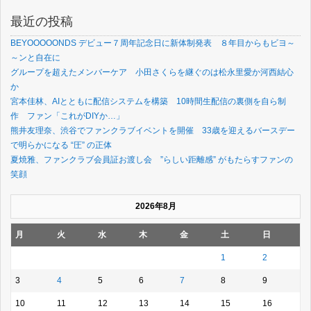
最近の投稿
BEYOOOOONDS デビュー７周年記念日に新体制発表 ８年目からもビヨ～
～ンと自在に
グループを超えたメンバーケア 小田さくらを継ぐのは松永里愛か河西結心
か
宮本佳林、AIとともに配信システムを構築 10時間生配信の裏側を自ら制
作 ファン「これがDIYか…」
熊井友理奈、渋谷でファンクラブイベントを開催 33歳を迎えるバースデー
で明らかになる “圧” の正体
夏焼雅、ファンクラブ会員証お渡し会 ”らしい距離感” がもたらすファンの
笑顔
2026年8月
月
火
水
木
金
土
日
1
2
3
4
5
6
7
8
9
10
11
12
13
14
15
16