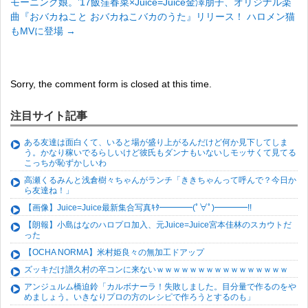
モーニング娘。’17飯窪春菜×Juice=Juice金澤朋子、オリジナル楽
曲『おバカねこと おバカねこバカのうた』リリース！ ハロメン猫
もMVに登場
→
Sorry, the comment form is closed at this time.
注目サイト記事
ある友達は面白くて、いると場が盛り上がるんだけど何か見下してしま
う。かなり稼いでるらしいけど彼氏もダンナもいないしモッサくて見てる
こっちが恥ずかしいわ
高瀬くるみんと浅倉樹々ちゃんがランチ「ききちゃんって呼んで？今日か
ら友達ね！」
【画像】Juice=Juice最新集合写真ｷﾀ━━━━(ﾟ∀ﾟ)━━━━!!
【朗報】小島はなのハロプロ加入、元Juice=Juice宮本佳林のスカウトだ
った
【OCHA NORMA】米村姫良々の無加工ドアップ
ズッキだけ譜久村の卒コンに来ないｗｗｗｗｗｗｗｗｗｗｗｗｗｗｗｗ
アンジュルム橋迫鈴「カルボナーラ！失敗しました。目分量で作るのをや
めましょう。いきなりプロの方のレシピで作ろうとするのも」