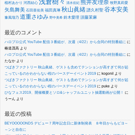
浅倉樹々
熊井友理奈
植村あかり
河西結心
牧野真莉愛
清水佐紀
谷本安美
秋山眞緒
矢島舞美
譜久村聖
福田真琳
石田亜佑美
道重さゆみ
須藤茉麻
鈴木愛理
豫風瑠乃
野中美希
最近のコメント
ハロプロ公式 YouTube 配信３番組が、次週（4/22）から合同の特別番組に
に
椿道茂高
より
ハロプロ公式 YouTube 配信３番組が、次週（4/22）から合同の特別番組に
に
たなか
より
つばきファクトリー 秋山眞緒、ゲストも含めてテンションが高すぎて何が起
こっているのかわからない程のバースデーイベント2019
に
kogonil
より
つばきファクトリー 秋山眞緒、ゲストも含めてテンションが高すぎて何が起
こっているのかわからない程のバースデーイベント2019
に
puke
より
ひなフェス2019、開催概要とソロ&シャッフルユニット抽選動画が公開！
に
うーん
より
最近の投稿
BEYOOOOONDS デビュー７周年記念日に新体制発表 ８年目からもビヨ～
～ンと自在に