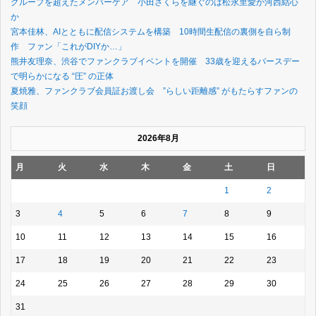
グループを超えたメンバーケア 小田さくらを継ぐのは松永里愛か河西結心
か
宮本佳林、AIとともに配信システムを構築 10時間生配信の裏側を自ら制
作 ファン「これがDIYか…」
熊井友理奈、渋谷でファンクラブイベントを開催 33歳を迎えるバースデー
で明らかになる “圧” の正体
夏焼雅、ファンクラブ会員証お渡し会 ”らしい距離感” がもたらすファンの
笑顔
2026年8月
月
火
水
木
金
土
日
1
2
3
4
5
6
7
8
9
10
11
12
13
14
15
16
17
18
19
20
21
22
23
24
25
26
27
28
29
30
31