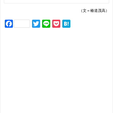
（文＝椿道茂高）
F
T
Li
P
H
a
wi
n
o
at
c
tt
e
ck
e
e
er
et
n
b
a
o
o
k