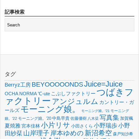
記事検索
タグ
Juice=Juice
BEYOOOOONDS
Berryz工房
つばきフ
OCHA NORMA
℃-ute
こぶしファクトリー
ァクトリー
アンジュルム
カントリー・ガ
モーニング娘。
ールズ
モーニング
モーニング娘。'21
写真集
中島早貴
加賀楓
佐藤優樹
娘。'22
モーニング娘。'20
八木栞
小片リサ
小野瑞歩
小野
夏焼雅
宮本佳林
小田さくら
新沼希空
山岸理子
岸本ゆめの
田紗栞
森戸知沙希