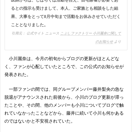
医師からは、しばらくは活動を控え、自宅療養が必要であ
るとの指示も受けまして、本人、ご家族とも相談をした結
果、大事をとって8月中旬まで活動をお休みさせていただく
こととなりました。
公式サイト ニュース
こぶしファクトリー 小川麗奈に関して
のお知らせ
より
小川麗奈は、今月の初旬からブログの更新がほとんどな
く、ファンが心配していたところで、この公式のお知らせが
発表された。
一部ファンの間では、同グループメンバー藤井梨央の急な
脱退がアナウンスされた前後から、小川のブログ更新が滞っ
たことや、その間、他のメンバーも小川についてブログで触
れていなかったことなどから、藤井に続いて小川も何かある
のではないかと不安視されていた。