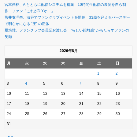
宮本佳林、AIとともに配信システムを構築 10時間生配信の裏側を自ら制
作 ファン「これがDIYか…」
熊井友理奈、渋谷でファンクラブイベントを開催 33歳を迎えるバースデー
で明らかになる “圧” の正体
夏焼雅、ファンクラブ会員証お渡し会 ”らしい距離感” がもたらすファンの
笑顔
2026年8月
月
火
水
木
金
土
日
1
2
3
4
5
6
7
8
9
10
11
12
13
14
15
16
17
18
19
20
21
22
23
24
25
26
27
28
29
30
31