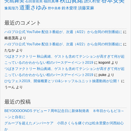
谷本安美
秋山眞緒
矢島舞美
譜久村聖
福田真琳
石田亜佑美
道重さゆみ
須藤茉麻
鈴木愛理
豫風瑠乃
野中美希
最近のコメント
ハロプロ公式 YouTube 配信３番組が、次週（4/22）から合同の特別番組に
に
椿道茂高
より
ハロプロ公式 YouTube 配信３番組が、次週（4/22）から合同の特別番組に
に
たなか
より
つばきファクトリー 秋山眞緒、ゲストも含めてテンションが高すぎて何が起
こっているのかわからない程のバースデーイベント2019
に
kogonil
より
つばきファクトリー 秋山眞緒、ゲストも含めてテンションが高すぎて何が起
こっているのかわからない程のバースデーイベント2019
に
puke
より
ひなフェス2019、開催概要とソロ&シャッフルユニット抽選動画が公開！
に
うーん
より
最近の投稿
BEYOOOOONDS デビュー７周年記念日に新体制発表 ８年目からもビヨ～
～ンと自在に
グループを超えたメンバーケア 小田さくらを継ぐのは松永里愛か河西結心
か