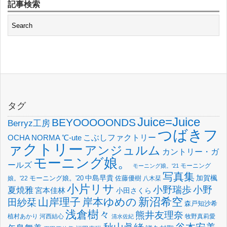
記事検索
タグ
Juice=Juice
BEYOOOOONDS
Berryz工房
つばきフ
OCHA NORMA
℃-ute
こぶしファクトリー
ァクトリー
アンジュルム
カントリー・ガ
モーニング娘。
ールズ
モーニング
モーニング娘。'21
写真集
中島早貴
加賀楓
佐藤優樹
娘。'22
モーニング娘。'20
八木栞
小片リサ
小野瑞歩
小野
夏焼雅
宮本佳林
小田さくら
新沼希空
山岸理子
岸本ゆめの
田紗栞
森戸知沙希
浅倉樹々
熊井友理奈
植村あかり
河西結心
牧野真莉愛
清水佐紀