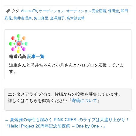
,
タグ:
AbemaTV
,
オーディション
,
オーディション完全密着
,
保田圭
,
和田
彩花
,
熊井友理奈
,
矢口真里
,
金澤朋子
,
高木紗友希
椿道茂高
記事一覧
道重さんと熊井ちゃんと小片さんとハロプロを応援していま
す。
エンタメアライブでは、皆様からの投稿を募集しています。
詳しくはこちらを御覧ください『
寄稿について
』
←
夏焼雅の母性も煌めく PINK CRES. のライブは大盛り上がり！
『Hello! Project 20周年記念前夜祭 ～One by One～』