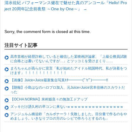
清水佐紀 パフォーマンス健在で魅せた真のアンコール『Hello! Pro
ject 20周年記念前夜祭 ～One by One～』
→
Sorry, the comment form is closed at this time.
注目サイト記事
高市首相が経歴詐称していると確信した某映画評論家、「上級公務員試験
に合格とは書いてないんですが…」とツッコミを受けまくり……
まろちゃんが高らかに宣言「私が始めたアイドル戦国時代、私が決着をつ
けます」！！！！！！！！！！！！
【画像】Juice=Juice最新集合写真ｷﾀ━━━━(ﾟ∀ﾟ)━━━━!!
【朗報】小島はなのハロプロ加入、元Juice=Juice宮本佳林のスカウトだ
った
【OCHA NORMA】米村姫良々の無加工ドアップ
ズッキだけ譜久村の卒コンに来ないｗｗｗｗｗｗｗｗｗｗｗｗｗｗｗｗ
アンジュルム橋迫鈴「カルボナーラ！失敗しました。目分量で作るのをや
めましょう。いきなりプロの方のレシピで作ろうとするのも」