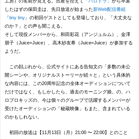
工房）の名前が見える。出産を控えて
「ハロドラ」
から卒業
したはずの保田圭は、先日放送が始まった
新Web配信番組
『tiny tiny』
の初回ゲストとしても登場しており、「大丈夫な
のか？」との声も聞こえる。
そして現役メンバーから、和田彩花（アンジュルム）、金澤
朋子（Juice=Juice）、高木紗友希（Juice=Juice）が参加する
ようだ。
この顔ぶれから、公式サイトにある告知文の「多数の未公
開シーンや、オリジナルストーリーが続々と」という具体的
な内容には、この20周年記念の全体オーディションについて
だけではなく、もしかしたら、過去のモーニング娘。の、ハ
ロプロキッズの、今は個々のグループで活躍するメンバーが
受けたオーディションの「秘蔵映像」もまた、含まれている
のかもしれない。
初回の放送は【11月13日（月）21:00 〜 22:00】とのこと