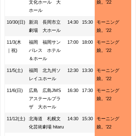
文化ホール 大
娘。’22
ホール
10/30(日)
新潟 長岡市立
14:30
15:30
モーニング
劇場 大ホール
娘。’22
11/3(木
福岡 福岡サン
17:00
18:00
モーニング
｜祝)
パレス ホテル
娘。’22
＆ホール
11/5(土)
福岡 北九州ソ
12:30
13:30
モーニング
レイユホール
娘。’22
11/6(日)
広島 広島JMS
16:30
17:30
モーニング
アステールプラ
娘。’22
ザ 大ホール
11/12(土)
北海道 札幌文
14:30
15:30
モーニング
化芸術劇場 hitaru
娘。’22