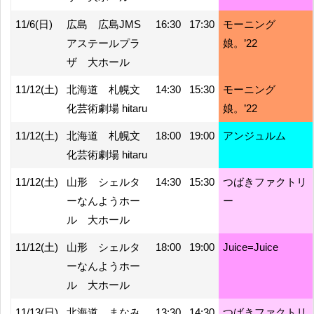
11/6(日)
広島 広島JMS
16:30
17:30
モーニング
アステールプラ
娘。’22
ザ 大ホール
11/12(土)
北海道 札幌文
14:30
15:30
モーニング
化芸術劇場 hitaru
娘。’22
11/12(土)
北海道 札幌文
18:00
19:00
アンジュルム
化芸術劇場 hitaru
11/12(土)
山形 シェルタ
14:30
15:30
つばきファクトリ
ーなんようホー
ー
ル 大ホール
11/12(土)
山形 シェルタ
18:00
19:00
Juice=Juice
ーなんようホー
ル 大ホール
11/13(日)
北海道 まなみ
13:30
14:30
つばきファクトリ