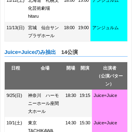
11/12(土)
北海道 札幌文
18:00
19:00
アンジュルム
化芸術劇場
hitaru
11/13(日)
宮城 仙台サン
18:00
19:00
アンジュルム
プラザホール
Juice=Juiceのみ抽出
14公演
日程
会場
開場
開演
出演者
（公演パター
ン）
9/25(日)
神奈川 ハーモ
18:30
19:15
Juice=Juice
ニーホール座間
大ホール
10/1(土)
東京
14:30
15:30
Juice=Juice
TACHIKAWA