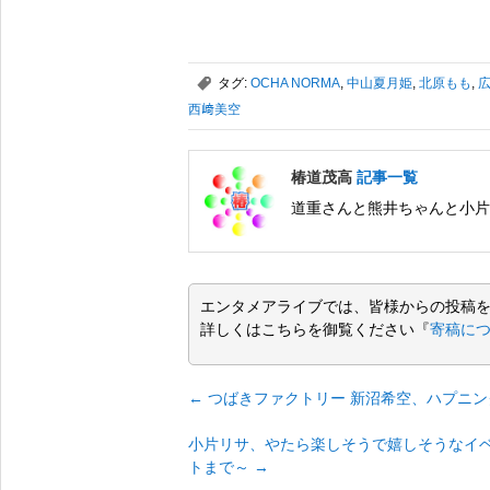
,
タグ:
OCHA NORMA
,
中山夏月姫
,
北原もも
,
西﨑美空
椿道茂高
記事一覧
道重さんと熊井ちゃんと小片
エンタメアライブでは、皆様からの投稿
詳しくはこちらを御覧ください『
寄稿に
←
つばきファクトリー 新沼希空、ハプニン
小片リサ、やたら楽しそうで嬉しそうなイベントの
トまで～
→