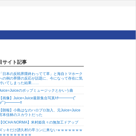
目サイト記事
「日本の反戦界隈終わってて草」と海自トマホーク
への例の界隈の反応が話題に、今になって存在に気
付いてしまった結果……
Juice=Juiceのポップミュージックとかいう曲
【画像】Juice=Juice最新集合写真ｷﾀ━━━━(ﾟ
∀ﾟ)━━━━!!
【朗報】小島はなのハロプロ加入、元Juice=Juice
宮本佳林のスカウトだった
【OCHA NORMA】米村姫良々の無加工ドアップ
ズッキだけ譜久村の卒コンに来ないｗｗｗｗｗｗｗ
ｗｗｗｗｗｗｗｗｗ