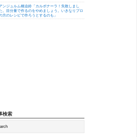
アンジュルム橋迫鈴「カルボナーラ！失敗しまし
た。目分量で作るのをやめましょう。いきなりプロ
の方のレシピで作ろうとするのも」
事検索