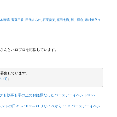
広本瑠璃
,
斉藤円香
,
田代すみれ
,
石栗奏美
,
窪田七海
,
筒井澪心
,
米村姫良々
,
さんとハロプロを応援しています。
を募集しています。
ついて
』
グも執事も掌の上のお姫様だったバースデーイベント2022
日々 ～10.22-30 リリイベから 11.3 バースデーイベン