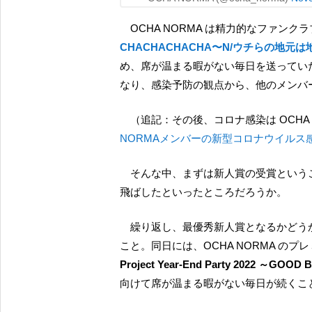
OCHA NORMA は精力的なファン
CHACHACHACHA〜N/ウチらの地元は
め、席が温まる暇がない毎日を送ってい
なり、感染予防の観点から、他のメンバ
（追記：その後、コロナ感染は OCH
NORMAメンバーの新型コロナウイルス
そんな中、まずは新人賞の受賞ということで、せっかくの勢いに影をさすかに見えた話題も吹き
飛ばしたといったところだろうか。
繰り返し、最優秀新人賞となるかどうかはまだわからないが、12月30日の放送には参加するとの
こと。同日には、OCHA NORMA の
Project Year-End Party 2022 ～GOOD 
向けて席が温まる暇がない毎日が続くこ