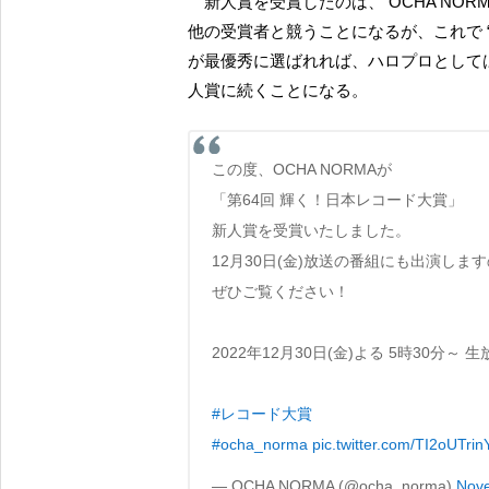
新人賞を受賞したのは、 OCHA NORMA の他に、石川花、田中あいみ、Tani Yuuki。もちろん、
他の受賞者と競うことになるが、これで “
が最優秀に選ばれれば、ハロプロとしては 
人賞に続くことになる。
この度、OCHA NORMAが
「第64回 輝く！日本レコード大賞」
新人賞を受賞いたしました。
12月30日(金)放送の番組にも出演しま
ぜひご覧ください！
2022年12月30日(金)よる 5時30分～ 
#レコード大賞
#ocha_norma
pic.twitter.com/TI2oUTrin
— OCHA NORMA (@ocha_norma)
Nove