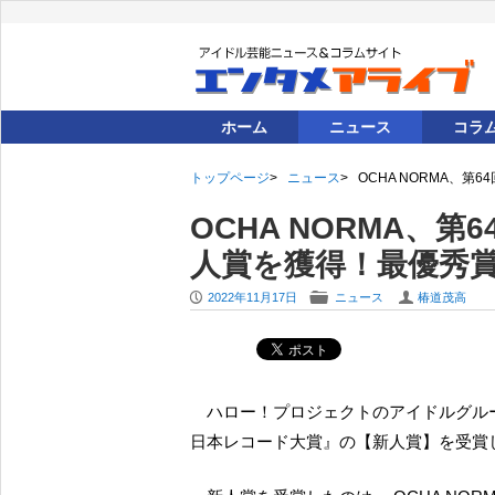
ホーム
ニュース
コラ
トップページ
ニュース
OCHA NORMA、
OCHA NORMA、
人賞を獲得！最優秀
P
F
U
2022年11月17日
ニュース
椿道茂高
ハロー！プロジェクトのアイドルグループにあって最後発の OCHA NORMA が『第64回 輝く！
日本レコード大賞』の【新人賞】を受賞