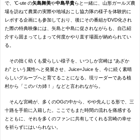
で、℃-ute の
矢島舞美
や
中島早貴
らと一緒に、山形ガールズ農
場を訪ねて農業の実際や地域おこし協力隊の様子を体験的に
レポする企画にも参加しており、後にその番組がDVD化され
た際の特典映像には、矢島と中島に促されながらも、自己紹
介すら固まってしまって何度かやり直す場面が納められてい
る。
その拙く幼くも愛らしい様子を、いつしか宮崎は “あざか
わ” という属性へと発展させ、Juice=Juice を、今に続く素晴
らしいグループへと育てることになる。現リーダーである植
村から「このバカ姉！」などと言われながら。
そんな宮崎が、多くのOGの中から、やや先んじる形で、三
十路を手前に入籍した。ここでもまた時間の流れを痛感する
とともに、それを多くのファンに共有してくれる宮崎の幸せ
を祈らずにはいられない。