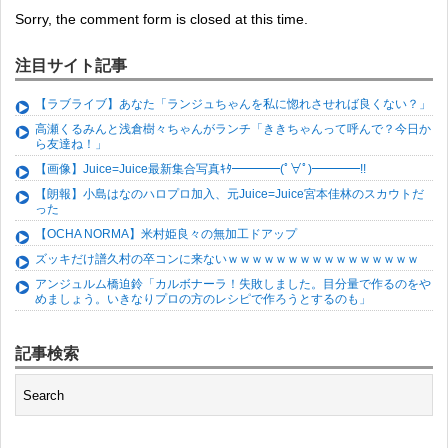
Sorry, the comment form is closed at this time.
注目サイト記事
【ラブライブ】あなた「ランジュちゃんを私に惚れさせれば良くない？」
高瀬くるみんと浅倉樹々ちゃんがランチ「ききちゃんって呼んで？今日か
ら友達ね！」
【画像】Juice=Juice最新集合写真ｷﾀ━━━━(ﾟ∀ﾟ)━━━━!!
【朗報】小島はなのハロプロ加入、元Juice=Juice宮本佳林のスカウトだ
った
【OCHA NORMA】米村姫良々の無加工ドアップ
ズッキだけ譜久村の卒コンに来ないｗｗｗｗｗｗｗｗｗｗｗｗｗｗｗｗ
アンジュルム橋迫鈴「カルボナーラ！失敗しました。目分量で作るのをや
めましょう。いきなりプロの方のレシピで作ろうとするのも」
記事検索