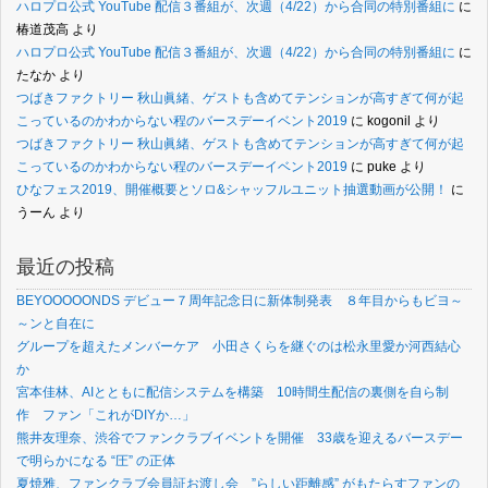
ハロプロ公式 YouTube 配信３番組が、次週（4/22）から合同の特別番組に
に
椿道茂高
より
ハロプロ公式 YouTube 配信３番組が、次週（4/22）から合同の特別番組に
に
たなか
より
つばきファクトリー 秋山眞緒、ゲストも含めてテンションが高すぎて何が起
こっているのかわからない程のバースデーイベント2019
に
kogonil
より
つばきファクトリー 秋山眞緒、ゲストも含めてテンションが高すぎて何が起
こっているのかわからない程のバースデーイベント2019
に
puke
より
ひなフェス2019、開催概要とソロ&シャッフルユニット抽選動画が公開！
に
うーん
より
最近の投稿
BEYOOOOONDS デビュー７周年記念日に新体制発表 ８年目からもビヨ～
～ンと自在に
グループを超えたメンバーケア 小田さくらを継ぐのは松永里愛か河西結心
か
宮本佳林、AIとともに配信システムを構築 10時間生配信の裏側を自ら制
作 ファン「これがDIYか…」
熊井友理奈、渋谷でファンクラブイベントを開催 33歳を迎えるバースデー
で明らかになる “圧” の正体
夏焼雅、ファンクラブ会員証お渡し会 ”らしい距離感” がもたらすファンの