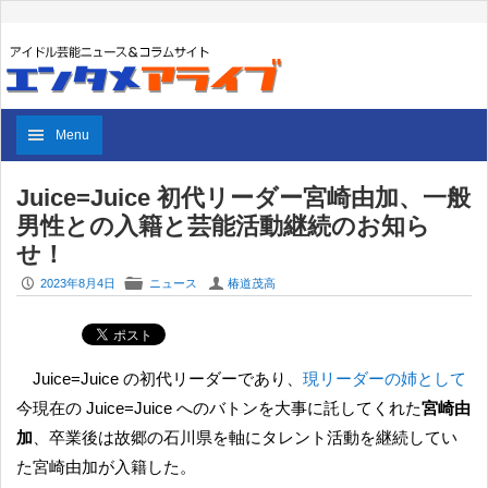
Menu
Juice=Juice 初代リーダー宮崎由加、一般
男性との入籍と芸能活動継続のお知ら
せ！
P
F
U
2023年8月4日
ニュース
椿道茂高
Juice=Juice の初代リーダーであり、
現リーダーの姉として
今現在の Juice=Juice へのバトンを大事に託してくれた
宮崎由
加
、卒業後は故郷の石川県を軸にタレント活動を継続してい
た宮崎由加が入籍した。