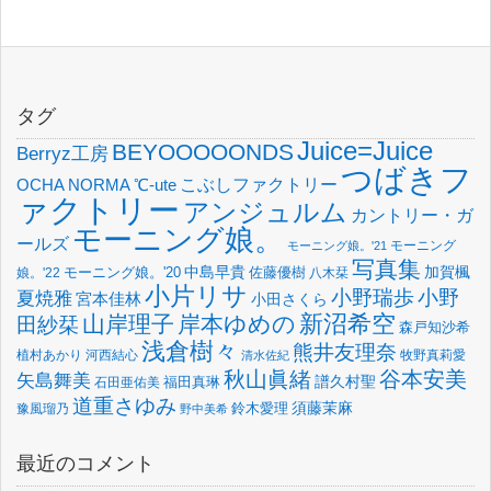
タグ
Juice=Juice
BEYOOOOONDS
Berryz工房
つばきフ
OCHA NORMA
℃-ute
こぶしファクトリー
ァクトリー
アンジュルム
カントリー・ガ
モーニング娘。
ールズ
モーニング
モーニング娘。'21
写真集
中島早貴
加賀楓
佐藤優樹
娘。'22
モーニング娘。'20
八木栞
小片リサ
小野瑞歩
小野
夏焼雅
宮本佳林
小田さくら
新沼希空
山岸理子
岸本ゆめの
田紗栞
森戸知沙希
浅倉樹々
熊井友理奈
植村あかり
河西結心
牧野真莉愛
清水佐紀
谷本安美
秋山眞緒
矢島舞美
譜久村聖
福田真琳
石田亜佑美
道重さゆみ
須藤茉麻
鈴木愛理
豫風瑠乃
野中美希
最近のコメント