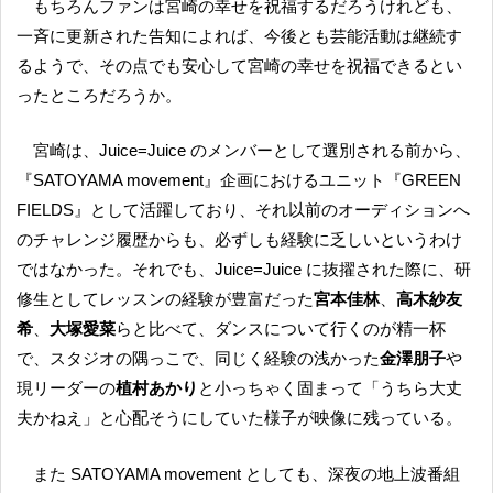
もちろんファンは宮崎の幸せを祝福するだろうけれども、
一斉に更新された告知によれば、今後とも芸能活動は継続す
るようで、その点でも安心して宮崎の幸せを祝福できるとい
ったところだろうか。
宮崎は、Juice=Juice のメンバーとして選別される前から、
『SATOYAMA movement』企画におけるユニット『GREEN
FIELDS』として活躍しており、それ以前のオーディションへ
のチャレンジ履歴からも、必ずしも経験に乏しいというわけ
ではなかった。それでも、Juice=Juice に抜擢された際に、研
修生としてレッスンの経験が豊富だった
宮本佳林
、
高木紗友
希
、
大塚愛菜
らと比べて、ダンスについて行くのが精一杯
で、スタジオの隅っこで、同じく経験の浅かった
金澤朋子
や
現リーダーの
植村あかり
と小っちゃく固まって「うちら大丈
夫かねえ」と心配そうにしていた様子が映像に残っている。
また SATOYAMA movement としても、深夜の地上波番組