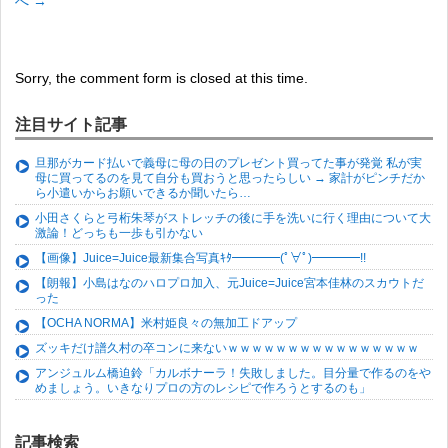
へ
→
Sorry, the comment form is closed at this time.
注目サイト記事
旦那がカード払いで義母に母の日のプレゼント買ってた事が発覚 私が実
母に買ってるのを見て自分も買おうと思ったらしい → 家計がピンチだか
ら小遣いからお願いできるか聞いたら…
小田さくらと弓桁朱琴がストレッチの後に手を洗いに行く理由について大
激論！どっちも一歩も引かない
【画像】Juice=Juice最新集合写真ｷﾀ━━━━(ﾟ∀ﾟ)━━━━!!
【朗報】小島はなのハロプロ加入、元Juice=Juice宮本佳林のスカウトだ
った
【OCHA NORMA】米村姫良々の無加工ドアップ
ズッキだけ譜久村の卒コンに来ないｗｗｗｗｗｗｗｗｗｗｗｗｗｗｗｗ
アンジュルム橋迫鈴「カルボナーラ！失敗しました。目分量で作るのをや
めましょう。いきなりプロの方のレシピで作ろうとするのも」
記事検索