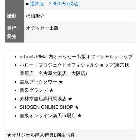
■
通常版 3,300 円 (税込)
撮影
柿沼隆介
発行・
オデッセー出版
発売
e-LineUP!Mall内オデッセー出版オフィシャルショップ
ハロー！プロジェクトオフィシャルショップ(東京秋
葉原店、名古屋大須店、大阪店)
書泉ブックタワー ★
書泉グランデ ★
芳林堂書店高田馬場店 ★
SHOSEN ONLINE SHOP ★
書泉オンライン楽天市場店 ★
★オリジナル購入特典L判生写真