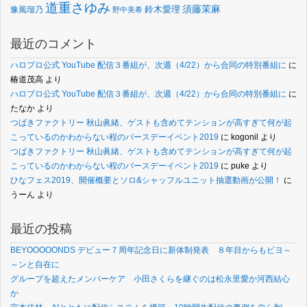
道重さゆみ
須藤茉麻
鈴木愛理
豫風瑠乃
野中美希
最近のコメント
ハロプロ公式 YouTube 配信３番組が、次週（4/22）から合同の特別番組に
に
椿道茂高
より
ハロプロ公式 YouTube 配信３番組が、次週（4/22）から合同の特別番組に
に
たなか
より
つばきファクトリー 秋山眞緒、ゲストも含めてテンションが高すぎて何が起
こっているのかわからない程のバースデーイベント2019
に
kogonil
より
つばきファクトリー 秋山眞緒、ゲストも含めてテンションが高すぎて何が起
こっているのかわからない程のバースデーイベント2019
に
puke
より
ひなフェス2019、開催概要とソロ&シャッフルユニット抽選動画が公開！
に
うーん
より
最近の投稿
BEYOOOOONDS デビュー７周年記念日に新体制発表 ８年目からもビヨ～
～ンと自在に
グループを超えたメンバーケア 小田さくらを継ぐのは松永里愛か河西結心
か