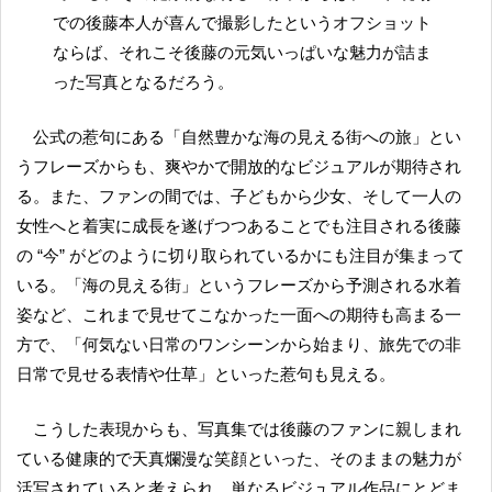
での後藤本人が喜んで撮影したというオフショット
ならば、それこそ後藤の元気いっぱいな魅力が詰ま
った写真となるだろう。
公式の惹句にある「自然豊かな海の見える街への旅」とい
うフレーズからも、爽やかで開放的なビジュアルが期待され
る。また、ファンの間では、子どもから少女、そして一人の
女性へと着実に成長を遂げつつあることでも注目される後藤
の “今” がどのように切り取られているかにも注目が集まって
いる。「海の見える街」というフレーズから予測される水着
姿など、これまで見せてこなかった一面への期待も高まる一
方で、「何気ない日常のワンシーンから始まり、旅先での非
日常で見せる表情や仕草」といった惹句も見える。
こうした表現からも、写真集では後藤のファンに親しまれ
ている健康的で天真爛漫な笑顔といった、そのままの魅力が
活写されていると考えられ、単なるビジュアル作品にとどま