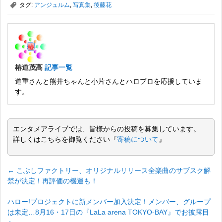
,
タグ:
アンジュルム
,
写真集
,
後藤花
椿道茂高
記事一覧
道重さんと熊井ちゃんと小片さんとハロプロを応援していま
す。
エンタメアライブでは、皆様からの投稿を募集しています。
詳しくはこちらを御覧ください『
寄稿について
』
←
こぶしファクトリー、オリジナルリリース全楽曲のサブスク解
禁が決定！再評価の機運も！
ハロー!プロジェクトに新メンバー加入決定！メンバー、グループ
は未定…8月16・17日の『LaLa arena TOKYO-BAY』でお披露目