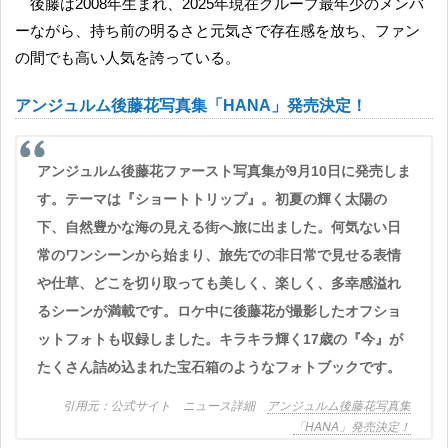
後藤は2008年生まれ、2025年現在グループ最年少のメンバ
ーながら、持ち前の明るさと元気さで存在感を放ち、ファン
の間でも高い人気を誇っている。
アンジュルム後藤花写真集「HANA」発売決定！
アンジュルム後藤花ファースト写真集が9月10日に発売しま
す。テーマは『ショートトリップ』。初夏の輝く太陽の
下、自然豊かな海の見える街へ旅に出ました。何気ない日
常のワンシーンから始まり、旅先での非日常で見せる表情
や仕草、どこを切り取っても美しく、楽しく、多幸感溢れ
るシーンが満載です。ロケ中に後藤花が撮影したオフショ
ットフォトも収録しました。キラキラ輝く17歳の『今』が
たくさん詰め込まれた宝石箱のようなフォトブックです。
公式サイト ニュース詳細
アンジュルム後藤花写真集
「HANA」発売決定！