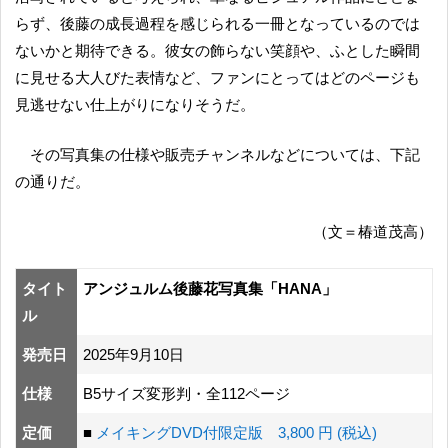
らず、後藤の成長過程を感じられる一冊となっているのでは
ないかと期待できる。彼女の飾らない笑顔や、ふとした瞬間
に見せる大人びた表情など、ファンにとってはどのページも
見逃せない仕上がりになりそうだ。
その写真集の仕様や販売チャンネルなどについては、下記
の通りだ。
（文＝椿道茂高）
タイト
アンジュルム後藤花写真集「HANA」
ル
発売日
2025年9月10日
仕様
B5サイズ変形判・全112ページ
定価
■
メイキングDVD付限定版 3,800 円 (税込)