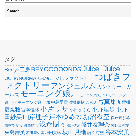
タグ
Juice=Juice
BEYOOOOONDS
Berryz工房
つばきフ
OCHA NORMA
℃-ute
こぶしファクトリー
ァクトリー
アンジュルム
カントリー・ガ
モーニング娘。
ールズ
モーニング
モーニング娘。'21
写真集
中島早貴
加賀楓
佐藤優樹
娘。'22
モーニング娘。'20
八木栞
小片リサ
小野瑞歩
小野
夏焼雅
宮本佳林
小田さくら
新沼希空
山岸理子
岸本ゆめの
田紗栞
森戸知沙希
浅倉樹々
熊井友理奈
植村あかり
河西結心
牧野真莉愛
清水佐紀
谷本安美
秋山眞緒
矢島舞美
譜久村聖
福田真琳
石田亜佑美