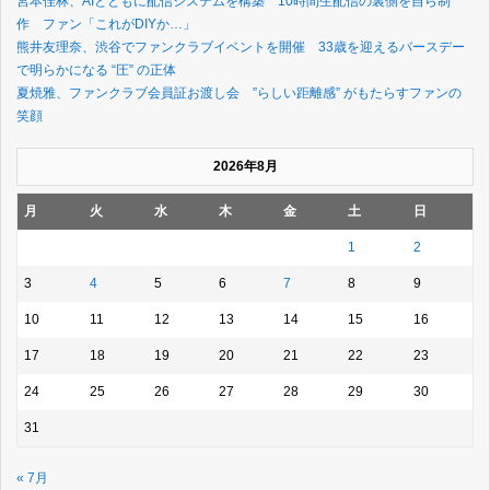
宮本佳林、AIとともに配信システムを構築 10時間生配信の裏側を自ら制
作 ファン「これがDIYか…」
熊井友理奈、渋谷でファンクラブイベントを開催 33歳を迎えるバースデー
で明らかになる “圧” の正体
夏焼雅、ファンクラブ会員証お渡し会 ”らしい距離感” がもたらすファンの
笑顔
2026年8月
月
火
水
木
金
土
日
1
2
3
4
5
6
7
8
9
10
11
12
13
14
15
16
17
18
19
20
21
22
23
24
25
26
27
28
29
30
31
« 7月