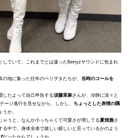
としていて、これまでとは違ったBerryzサウンドに包まれ
浜の地に集った往年のベリヲタたちが、
当時のコールを
増したよって自己申告する
須藤茉麻
さんが、冷静に淡々と
ステージ進行を見せながら、しかし、
ちょっとした表情の隅
ょうか。
じゃうと、なんか小っちゃくて可愛さが増してる
夏焼雅
さ
する中で、身体全体で嬉しい嬉しいと言っているかのよう
び
だったからでしょうか。