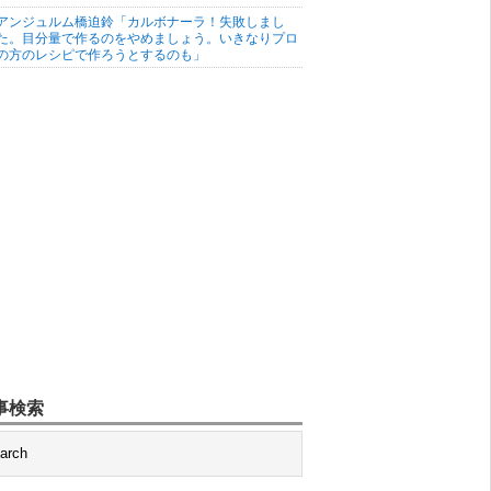
アンジュルム橋迫鈴「カルボナーラ！失敗しまし
た。目分量で作るのをやめましょう。いきなりプロ
の方のレシピで作ろうとするのも」
事検索