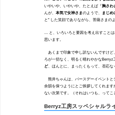
いやいや、いやいや、たとえば『
胸さわ
んが、
本気で女神さま
のようで、
まじめ
と” した笑顔でありながら、菩薩さまの
… と、いろいろと要因を考え出すこと
思います。
あくまで印象で申し訳ないんですけど
ろが一切なく、明るく晴れやかなBerry
ど
、ほんとに、まったくもって、否応な
熊井ちゃんは、バースデーイベントとディナーショーを予定している夏まで、この日のライブの
余韻を保つようにとご挨拶してくれます
ない次第です。（それはいつも、ってこ
Berryz工房スッペシャルライブ 