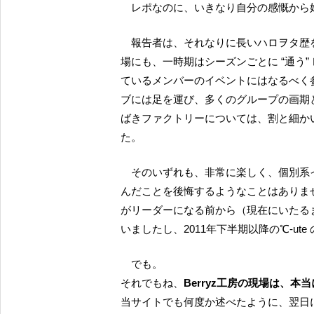
レポなのに、いきなり自分の感慨から
報告者は、それなりに長いハロヲタ歴を持っています。モーニング娘。の現場にも、℃-ute の現
場にも、一時期はシーズンごとに “通う
ているメンバーのイベントにはなるべく
ブには足を運び、多くのグループの画期
ばきファクトリーについては、割と細か
た。
そのいずれも、非常に楽しく、個別系イベントで不本意な結果に終わった時でさえ、まず足を運
んだことを後悔するようなことはありま
がリーダーになる前から（現在にいたる
いましたし、2011年下半期以降の℃-u
でも。
それでもね、
Berryz工房の現場は、本
当サイトでも何度か述べたように、翌日