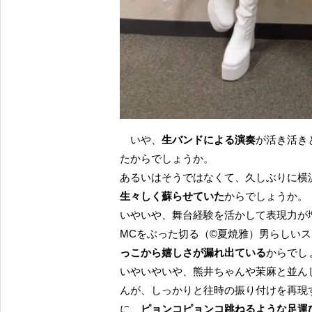
いや、
生バンドによる演奏
が活き活き
たからでしょうか。
あるいはそうではなくて、久しぶりに横
生々しく蘇らせていた
からでしょうか。
いやいや、舞台経験を活かして表現力が
MCをぶった切る（©夏焼雅）男らしい
っこから嬉しさが漏れ出ている
からでし
いやいやいや、熊井ちゃんや茉麻と並ん
んが、しっかりと往時の振り付けを再現
に、
ピョンコピョンコ跳ねるような足運