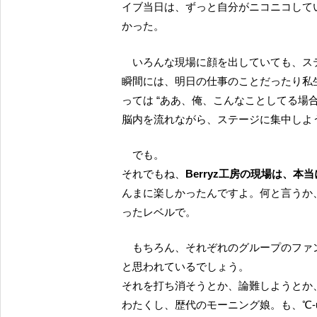
イブ当日は、ずっと自分がニコニコして
かった。
いろんな現場に顔を出していても、ステージ上のライブやイベントを楽しんでいても、フトした
瞬間には、明日の仕事のことだったり私
っては “ああ、俺、こんなことしてる場
脳内を流れながら、ステージに集中しよ
でも。
それでもね、
Berryz工房の現場は、本
んまに楽しかったんですよ。何と言うか
ったレベルで。
もちろん、それぞれのグループのファンの方々は、それぞれ自分が推すグループの現場こそ至高
と思われているでしょう。
それを打ち消そうとか、論難しようとか
わたくし、歴代のモーニング娘。も、℃-u