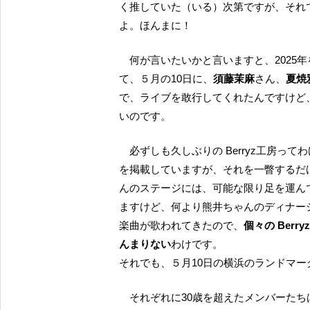
く推していた（いる）次第ですが、それで
よ。ほんまに！
何が言いたいかと言いますと、2025年を迎えて、あの感動的な武道館公演から10年と２か月を経
て、５月の10日に、
須藤茉麻
さん、
夏焼
で、ライブを敢行してくれたんですけど
いのです。
必ずしも久しぶりの Berryz工房ってわけじゃありません。たとえば当記事末に関連記事のリンク
を掲載していますが、それを一瞥するだ
んのステージには、可能な限り足を運ん
ますけど、何より熊井ちゃんのディナーシ
楽曲が歌われてきたので、
個々の Ber
んまりない
わけです。
それでも、５月10日の横浜のランドマ
それぞれに30歳を超えたメンバーた