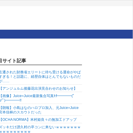
目サイト記事
左遷された財務省エリートに待ち受ける運命がやば
すぎる！と話題に、経歴自体はとんでもないものだ
が……
【アンジュルム後藤花出演見合わせのお知らせ】
【画像】Juice=Juice最新集合写真ｷﾀ━━━━(ﾟ
∀ﾟ)━━━━!!
【朗報】小島はなのハロプロ加入、元Juice=Juice
宮本佳林のスカウトだった
【OCHA NORMA】米村姫良々の無加工ドアップ
ズッキだけ譜久村の卒コンに来ないｗｗｗｗｗｗｗ
ｗｗｗｗｗｗｗｗｗ