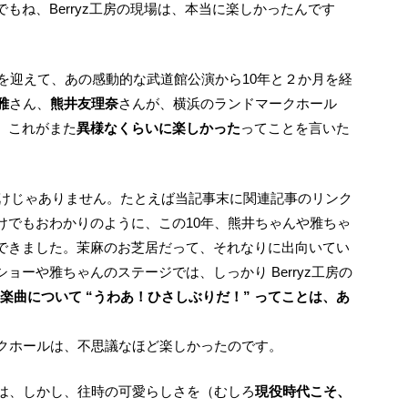
もね、Berryz工房の現場は、本当に楽しかったんです
雅
さん、
熊井友理奈
さんが、横浜のランドマークホール
、これがまた
異様なくらいに楽しかった
ってことを言いた
けでもおわかりのように、この10年、熊井ちゃんや雅ちゃ
できました。茉麻のお芝居だって、それなりに出向いてい
ョーや雅ちゃんのステージでは、しっかり Berryz工房の
ryz楽曲について “うわあ！ひさしぶりだ！” ってことは、あ
ークホールは、不思議なほど楽しかったのです。
ちは、しかし、往時の可愛らしさを（むしろ
現役時代こそ、