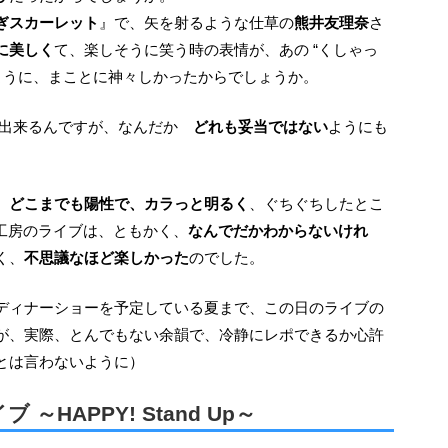
ぎスカーレット
』で、矢を射るような仕草の
熊井友理奈
さ
に美しく
て、楽しそうに笑う時の表情が、あの “くしゃっ
ように、まことに神々しかったからでしょうか。
は出来るんですが、なんだか
どれも妥当ではない
ようにも
、
どこまでも陽性で、カラっと明るく
、ぐちぐちしたとこ
z工房のライブは、ともかく、
なんでだかわからないけれ
く、
不思議なほど楽しかった
のでした。
が、実際、とんでもない余韻で、冷静にレポできるか心許
とは言わないように）
～HAPPY! Stand Up～