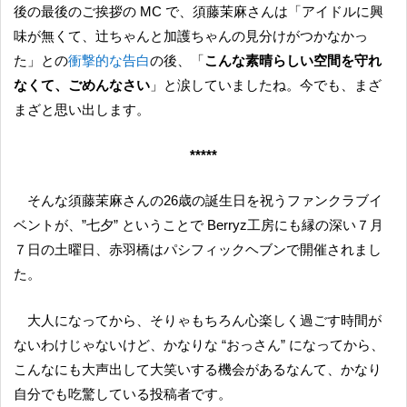
後の最後のご挨拶の MC で、須藤茉麻さんは「アイドルに興
味が無くて、辻ちゃんと加護ちゃんの見分けがつかなかっ
た」との
衝撃的な告白
の後、「
こんな素晴らしい空間を守れ
なくて、ごめんなさい
」と涙していましたね。今でも、まざ
まざと思い出します。
*****
そんな須藤茉麻さんの26歳の誕生日を祝うファンクラブイ
ベントが、”七夕” ということで Berryz工房にも縁の深い７月
７日の土曜日、赤羽橋はパシフィックヘブンで開催されまし
た。
大人になってから、そりゃもちろん心楽しく過ごす時間が
ないわけじゃないけど、かなりな “おっさん” になってから、
こんなにも大声出して大笑いする機会があるなんて、かなり
自分でも吃驚している投稿者です。