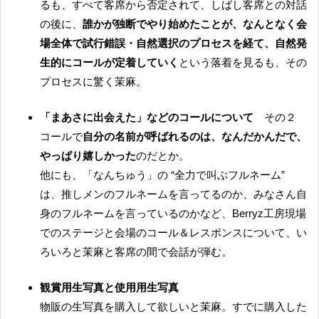
るも、すべて客席から否定されて、しばし客席との対話
の後に、
誰かが独断でやり始めたことが、なんとなく会
場全体で試行錯誤・自然選択のプロセスを経て、自然発
生的にコールが定着していく
という落着を見るも、その
プロセスに驚く茉麻。
「まあさに出会えた」などのコールについて
その２
コールで
自分の名前が呼ばれるのは、なんだかんだで、
やっぱり嬉しかった
のだとか。
他にも、「なんちゅう」の “全力で叫ぶフルネーム”
は、推しメンのフルネームを言ってるのか、みなさん自
身のフルネームを言っているのかなど、Berryz工房現場
でのステージと会場のコール＆レスポンスについて、い
ろいろと茉麻と客席の間で会話が弾む。
観賞用生写真と使用用生写真
物販の生写真を購入して欲しいと茉麻。すでに購入した