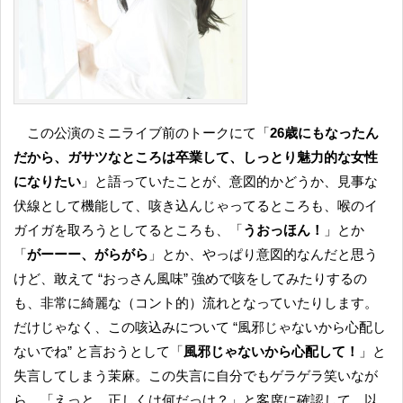
この公演のミニライブ前のトークにて「
26歳にもなったん
だから、ガサツなところは卒業して、しっとり魅力的な女性
になりたい
」と語っていたことが、意図的かどうか、見事な
伏線として機能して、咳き込んじゃってるところも、喉のイ
ガイガを取ろうとしてるところも、「
うおっほん！
」とか
「
がーーー、がらがら
」とか、やっぱり意図的なんだと思う
けど、敢えて “おっさん風味” 強めで咳をしてみたりするの
も、非常に綺麗な（コント的）流れとなっていたりします。
だけじゃなく、この咳込みについて “風邪じゃないから心配し
ないでね” と言おうとして「
風邪じゃないから心配して！
」と
失言してしまう茉麻。この失言に自分でもゲラゲラ笑いなが
ら、「えっと、正しくは何だっけ？」と客席に確認して、以