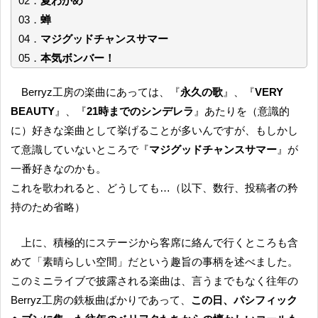
02．
夏わかめ
03．
蝉
04．
マジグッドチャンスサマー
05．
本気ボンバー！
Berryz工房の楽曲にあっては、『
永久の歌
』、『
VERY
BEAUTY
』、『
21時までのシンデレラ
』あたりを（意識的
に）好きな楽曲として挙げることが多いんですが、もしかし
て意識していないところで『
マジグッドチャンスサマー
』が
一番好きなのかも。
これを歌われると、どうしても…（以下、数行、投稿者の矜
持のため省略）
上に、積極的にステージから客席に絡んで行くところも含
めて「素晴らしい空間」だという趣旨の事柄を述べました。
このミニライブで披露される楽曲は、言うまでもなく往年の
Berryz工房の鉄板曲ばかりであって、
この日、パシフィック