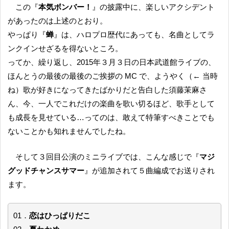
この『
本気ボンバー！
』の披露中に、楽しいアクシデント
があったのは上述のとおり。
やっぱり『
蝉
』は、ハロプロ歴代にあっても、名曲としてラ
ンクインせざるを得ないところ。
ってか、繰り返し、2015年３月３日の日本武道館ライブの、
ほんとうの最後の最後のご挨拶の MC で、ようやく（← 当時
ね）歌が好きになってきたばかりだと告白した須藤茉麻さ
ん、今、一人でこれだけの楽曲を歌い切るほど、歌手として
も成長を見せている…ってのは、敢えて特筆すべきことでも
ないことかも知れませんでしたね。
そして３回目公演のミニライブでは、こんな感じで『
マジ
グッドチャンスサマー
』が追加されて５曲編成でお送りされ
ます。
01．
恋はひっぱりだこ