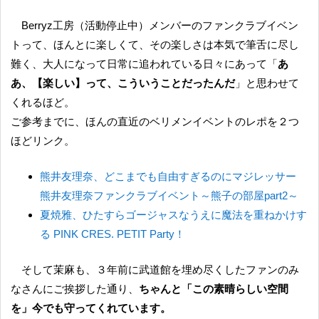
Berryz工房（活動停止中）メンバーのファンクラブイベン
トって、ほんとに楽しくて、その楽しさは本気で筆舌に尽し
難く、大人になって日常に追われている日々にあって「
あ
あ、【楽しい】って、こういうことだったんだ
」と思わせて
くれるほど。
ご参考までに、ほんの直近のベリメンイベントのレポを２つ
ほどリンク。
熊井友理奈、どこまでも自由すぎるのにマジレッサー
熊井友理奈ファンクラブイベント～熊子の部屋part2～
夏焼雅、ひたすらゴージャスなうえに魔法を重ねかけす
る PINK CRES. PETIT Party！
そして茉麻も、３年前に武道館を埋め尽くしたファンのみ
なさんにご挨拶した通り、
ちゃんと「この素晴らしい空間
を」今でも守ってくれています。