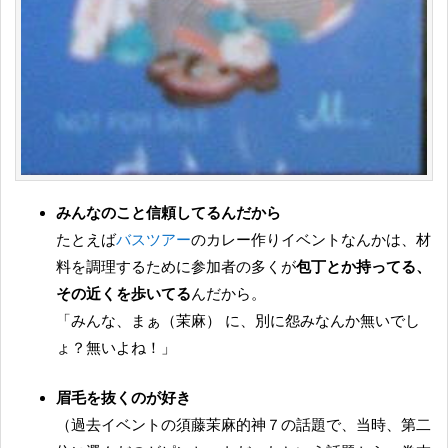
みんなのこと信頼してるんだから
たとえば
バスツアー
のカレー作りイベントなんかは、材
料を調理するために参加者の多くが
包丁とか持ってる、
その近くを歩いてる
んだから。
「みんな、まぁ（茉麻） に、別に怨みなんか無いでし
ょ？無いよね！」
眉毛を抜くのが好き
（過去イベントの須藤茉麻的神７の話題で、当時、第二