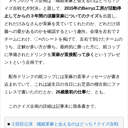
メインのクイズ企画は『織姫茉麻と会えるのはどっち？ク
イズ合戦七夕対決』と題して、
2015年のBerryz工房が活動停
止してからの３年間の須藤茉麻についてのクイズ
を出題し、
どれだけみなさんが茉麻を見ていてくれたのか、どれだけ須
藤への愛があるのかを確認するという趣向。会場を左右で２
チームにわけ、〇×のシートを掲げて、左右で別けたチームの
うち、正解が多い方が勝ち。最終的に勝った方に、紙コップ
に準備されたドリンクを
茉麻が直接配って歩く
というプレゼ
ントという企画です。
配布ドリンクの紙コップには茉麻の直筆メッセージが書き
込まれていて、これは誕生日の当日にお芝居の稽古前にファ
ミレスで書いたのだとか。
26歳最初の仕事
だ、とも。
このクイズ企画の詳細は記事末に箇条書きで。
■
２回目公演 織姫茉麻と会えるのはどっち？クイズ合戦