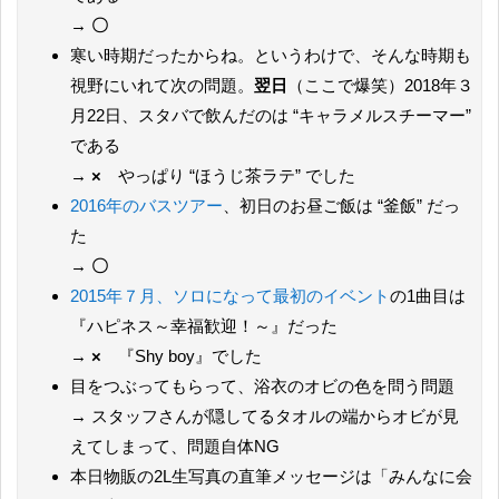
→
〇
寒い時期だったからね。というわけで、そんな時期も
視野にいれて次の問題。
翌日
（ここで爆笑）2018年３
月22日、スタバで飲んだのは “キャラメルスチーマー”
である
→
×
やっぱり “ほうじ茶ラテ” でした
2016年のバスツアー
、初日のお昼ご飯は “釜飯” だっ
た
→
〇
2015年７月、ソロになって最初のイベント
の1曲目は
『ハピネス～幸福歓迎！～』だった
→
×
『Shy boy』でした
目をつぶってもらって、浴衣のオビの色を問う問題
→ スタッフさんが隠してるタオルの端からオビが見
えてしまって、問題自体NG
本日物販の2L生写真の直筆メッセージは「みんなに会