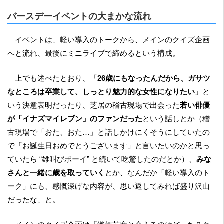
バースデーイベントの大まかな流れ
イベントは、軽い導入のトークから、メインのクイズ企画
へと流れ、最後にミニライブで締めるという構成。
上でも述べたとおり、「
26歳にもなったんだから、ガサツ
なところは卒業して、しっとり魅力的な女性になりたい
」と
いう決意表明だったり、芝居の稽古現場で出会った
若い俳優
が「イナズマイレブン」のファンだった
という話しとか（稽
古現場で「おた、おた…」と話しかけにくそうにしていたの
で「お誕生日おめでとうございます」と言いたいのかと思っ
ていたら “雄叫びボーイ” と続いて吃驚したのだとか）、
みな
さんと一緒に歳を取っていく
とか、なんだか「軽い導入のト
ーク」にも、感慨深げな内容が、思い返してみれば盛り沢山
だったな、と。