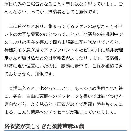
演目のみのご報告となることを申し訳なく思っています。ご
めんなさい。ってか、投稿者としても痛恨です。
上に述べたとおり、集まってくるファンのみなさんもイベ
ントの大事な要素のひとつってことで、開演前の待機列中で
久しぶりの再会を喜んで四方山談義に花を咲かせていると、
待機列前を急ぎ足でアップフロント本社ビルの中に
熊井友理
奈
さんが駆け込だとの目撃報告があったりします。投稿者、
非常に近い位置にいたのに、談義に夢中で、これを確認でき
ておりません。痛恨です。
会場に入ると、七夕ってことで、あらかじめ準備された笹
に、各自、自由に茉麻へのメッセージを書いては結びつける
趣向ながら、よく見ると（画質が悪くて恐縮）熊井ちゃんに
よる、こんな茉麻へのメッセージが混じっていたりして。
浴衣姿が美しすぎた須藤茉麻26歳