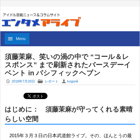
Menu
須藤茉麻、笑いの渦の中で “コール＆レ
スポンス” まで刷新されたバースデーイ
ベント in パシフィックヘブン
P
F
U
2018年7月20日
レポート
kogonil
はじめに： 須藤茉麻が守ってくれる素晴
らしい空間
2015年３月３日の日本武道館ライブ。その、ほんとうの最