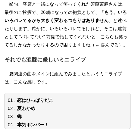
挙句、客席と一緒になって笑ってくれた須藤茉麻さんは、
最後のご挨拶で、26歳になっての抱負として、「
もう、いろ
いろバレてるから大きく変わるつもりはありません
」と述べ
たりします。確かに、いろいろバレてるけれど、そこは建前
として “バレてない” 前提で話してくれないと、こちらも笑っ
てるしかなかったりするので困りますよね（← 喜んでる）。
それでも涙腺に厳しいミニライブ
夏関連の曲をメインに組んでみましたというミニライブ
は、こんな感じです。
01．
恋はひっぱりだこ
02．
夏わかめ
03．
蝉
04．
本気ボンバー！