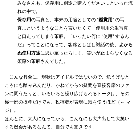
みなさんも、保存用に別途ご購入ください…といった流
れの中で。
保存用
の写真と、本来の用途としての “
鑑賞用
” の写
真…というようなことを言いたくて「使用用の生写真」
と口走ってしまう茉麻。「いったい何に “使用” するん
だ」ってことになって、客席としばし対話の後、
よから
ぬ使用方途
に思い至ったらしく、笑いが止まらなくなる
須藤の茉麻さんでした。
こんな具合に、現状はアイドルではないので、危うげなと
ころにも踏み込んだり、かねてからの疑問を直接客席のファ
ンに問うたりと、いろいろと繰り広げられるトークは、その
極一部の抜粋だけでも、投稿者が表現に気を使うほど（← マ
ジ）。
ほんとに、大人になってから、こんなにも大声出して大笑い
する機会があるなんて、自分でも驚きです。