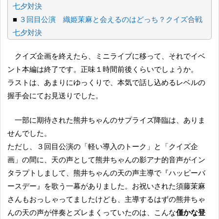
七夕対決
■
３回目公演 織姫茉麻と会えるのはどっち？クイズ合戦
七夕対決
クイズ企画を終えたら、ミニライブに移って、それでイベ
ント本編は終了です。正味１時間前後くらいでしょうか。
ラストは、あまりにゆっくりで、本気で話し込めるレベルの
握手会にてお見送りでした。
一部に期待された熊井ちゃんのサプライズ降臨は、ありま
せんでした。
ただし、３回目公演の「軽い導入のトーク」と「クイズ企
画」の間に、天の声として熊井ちゃんの影アナ的音声がイン
タラプトしまして、熊井ちゃんの天の声主導で『ハッピーバ
ースデー』を歌う一幕がありました。お祝いされた須藤茉麻
さんもおっしゃってましたけども、主導するはずの熊井ちゃ
んの天の声が伴奏とズレまくっていたのは、こんな
僅かな登