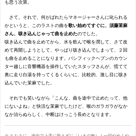
も思う次第。
さて。それで、何がばれたらマネージャーさんに叱られる
かというと、このラストの曲を
歌い始めてすぐに、須藤茉麻
さん、咳き込んじゃって曲を止めた
のでした。
咳き込んで曲を止めてから、水を飲んで喉を潤して、さて改
めて再開しようとして、やっぱり咳き込んでしまって、２回
も曲を止めることになります。パシフィックヘブンのカウン
ター越しに音響機器を操作していたスタッフさんが、慌てて
奥に走り白湯を持ってくるくらいに、比較的、激し目に咳き
込んでいた茉麻でした。
それでも笑いながら「こんな、曲を途中で止めたって、他
にないよね」と快活な茉麻でしたけど、喉のガラガラがなか
なか治らぬらしく、中断はけっこう長めとなります。
※ ちなみに、途中で上手に歌えずに「いまの無し！一回やめ！や