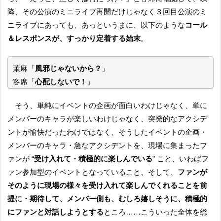
降、その公演のミニライブ再開だけじゃなく３回目公演のミ
ニライブにあっても、あっというまに、以下のような
コール
＆レスポンスが、すっかり定着する始末
。
茉麻「
風邪じゃないから？
」
客席「
心配しないで！
」
そう、単純にイベントの企画が面白いわけじゃなく、単に
メンバーのキャラが楽しいわけじゃなく、突発的なアクシデ
ントが愉快だったわけではなく、そうしたイベントの企画・
メンバーのキャラ・急なアクシデントを、現場に集まったフ
ァンが “
受け入れて・積極的に楽しんでいる
” こと、いわばフ
ァン参加型のイベントとなっていること、そして、
ファンが
そのように現場の様々を受け入れて楽しんでくれることを前
提に・期待して、メンバー側も、むしろ嬉しそうに、積極的
にファンと対話しようとする
ところ……こういった全体を総