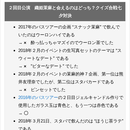
２回目公演 織姫茉麻と会えるのはどっち？クイズ合戦七
夕対決
2017年のバスツアーの企画 “スナック茉麻” で飲んで
いたのはウーロンハイである
→
×
酔っ払っちゃマズイのでウーロン茶でした
2018年２月のイベントの生写真セットのテーマは “ス
ウィートなデート” である
→
×
”ビターなデート” でした
2018年２月のイベントの茉麻的神７企画、第一位は熊
井友理奈でしたが、第二位はスタバカードである
→
×
ピンセットでした
2016年のバスツアー
の２日目ジェルキャンドル作りで
使用したガラス玉は青色と、もう一つは赤色である
→
〇
2018年３月21日、スタバで飲んだのは “ほうじ茶ラテ”
である