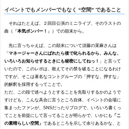
イベントでもメンバーでもなく “空間” であること
それはたとえば、２回目公演のミニライブ、そのラストの
曲（『
本気ボンバー！
』）での顛末から。
先に言っちゃえば、この顛末について須藤の茉麻さんは
「
マネージャーさんにばれたら後で叱られるから、みんな、
いろいろお知らせするときにも秘密にしてねっ！
」と言って
いたので、このレポは、敢えてその禁を破ることになるわけ
ですが、そこは著名なコントグループの「押すな、押すな」
的解釈を採用するってことで。
ただ、この段で述べようとすることを先取りするかのようで
すけども、こんな具合に言うところ自体、イベントの会場に
集まったファンが、SNSだったりブログで、いろいろ書くっ
てことを前提にして言ってることが明らかで、いかにも
「こ
の素晴らしい空間」
であるところを示して余りあるかな、と