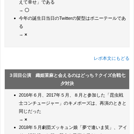
えて幸せ」である
→
〇
今年の誕生日当日のTwitterの髪型はポニーテールであ
る
→
×
レポ本文にもどる
３回目公演 織姫茉麻と会えるのはどっち？クイズ合戦七
夕対決
2016年６月、2017年５月、８月と参加した「昆虫戦
士コンチュージャー」のキメポーズは、再演のときと
同じだった
→
×
2018年５月劇団ズッキュン娘「夢で逢いま笑」、アイ