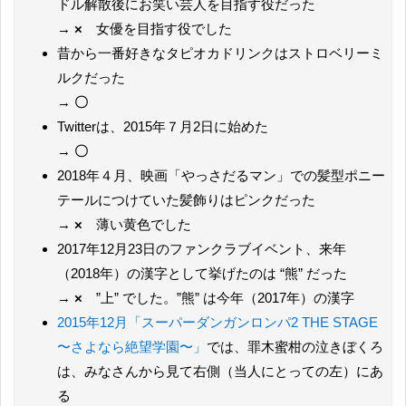
ドル解散後にお笑い芸人を目指す役だった
→
×
女優を目指す役でした
昔から一番好きなタピオカドリンクはストロベリーミ
ルクだった
→
〇
Twitterは、2015年７月2日に始めた
→
〇
2018年４月、映画「やっさだるマン」での髪型ポニー
テールにつけていた髪飾りはピンクだった
→
×
薄い黄色でした
2017年12月23日のファンクラブイベント、来年
（2018年）の漢字として挙げたのは “熊” だった
→
×
”上” でした。”熊” は今年（2017年）の漢字
2015年12月「スーパーダンガンロンパ2 THE STAGE
〜さよなら絶望学園〜」
では、罪木蜜柑の泣きぼくろ
は、みなさんから見て右側（当人にとっての左）にあ
る