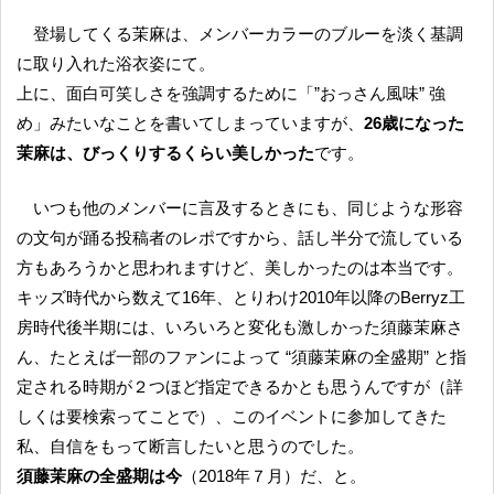
登場してくる茉麻は、メンバーカラーのブルーを淡く基調
に取り入れた浴衣姿にて。
上に、面白可笑しさを強調するために「”おっさん風味” 強
め」みたいなことを書いてしまっていますが、
26歳になった
茉麻は、びっくりするくらい美しかった
です。
いつも他のメンバーに言及するときにも、同じような形容
の文句が踊る投稿者のレポですから、話し半分で流している
方もあろうかと思われますけど、美しかったのは本当です。
キッズ時代から数えて16年、とりわけ2010年以降のBerryz工
房時代後半期には、いろいろと変化も激しかった須藤茉麻さ
ん、たとえば一部のファンによって “須藤茉麻の全盛期” と指
定される時期が２つほど指定できるかとも思うんですが（詳
しくは要検索ってことで）、このイベントに参加してきた
私、自信をもって断言したいと思うのでした。
須藤茉麻の全盛期は今
（2018年７月）だ、と。