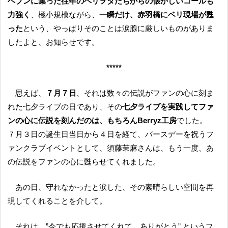
ヘブンに集った往年のベリヲタたちからの懐かしいコールも
力強く
、極小規模ながら、
一瞬だけ、赤羽橋にベリ現場が甦
った
という、やっぱりそのことは涙腺に厳しいものがありま
したよと、お知らせです。
*****
思えば、
７月７日
、それは数々の伝説がファンの心に刻ま
れた七夕ライブの日であり、その
七夕ライブを実践してファ
ンの心に伝説を刻んだのは、もちろんBerryz工房
でした。
７月３日の誕生日当日から４日を経て、バースデーを祝うフ
ァンクラブイベントとして、須藤茉麻さんは、もう一度、あ
の伝説をファンの心に甦らせてくれました。
あの日、守れなかったと涙した、その素晴らしい空間を再
現してくれることを介して。
それは、”今でも応援させてくれて、ありがとう” というフ