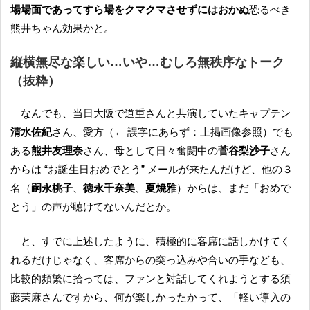
場場面であってすら場をクマクマさせずにはおかぬ
恐るべき
熊井ちゃん効果かと。
縦横無尽な楽しい…いや…むしろ無秩序なトーク
（抜粋）
なんでも、当日大阪で道重さんと共演していたキャプテン
清水佐紀
さん、愛方（← 誤字にあらず：上掲画像参照）でも
ある
熊井友理奈
さん、母として日々奮闘中の
菅谷梨沙子
さん
からは “お誕生日おめでとう” メールが来たんだけど、他の３
名（
嗣永桃子
、
徳永千奈美
、
夏焼雅
）からは、まだ「おめで
とう」の声が聴けてないんだとか。
と、すでに上述したように、積極的に客席に話しかけてく
れるだけじゃなく、客席からの突っ込みや合いの手なども、
比較的頻繁に拾っては、ファンと対話してくれようとする須
藤茉麻さんですから、何が楽しかったかって、「軽い導入の