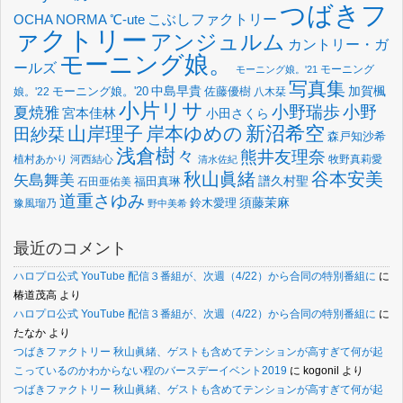
つばきフ
OCHA NORMA
℃-ute
こぶしファクトリー
ァクトリー
アンジュルム
カントリー・ガ
モーニング娘。
ールズ
モーニング
モーニング娘。'21
写真集
中島早貴
加賀楓
佐藤優樹
娘。'22
モーニング娘。'20
八木栞
小片リサ
小野瑞歩
小野
夏焼雅
宮本佳林
小田さくら
新沼希空
山岸理子
岸本ゆめの
田紗栞
森戸知沙希
浅倉樹々
熊井友理奈
植村あかり
河西結心
牧野真莉愛
清水佐紀
谷本安美
秋山眞緒
矢島舞美
譜久村聖
福田真琳
石田亜佑美
道重さゆみ
須藤茉麻
鈴木愛理
豫風瑠乃
野中美希
最近のコメント
ハロプロ公式 YouTube 配信３番組が、次週（4/22）から合同の特別番組に
に
椿道茂高
より
ハロプロ公式 YouTube 配信３番組が、次週（4/22）から合同の特別番組に
に
たなか
より
つばきファクトリー 秋山眞緒、ゲストも含めてテンションが高すぎて何が起
こっているのかわからない程のバースデーイベント2019
に
kogonil
より
つばきファクトリー 秋山眞緒、ゲストも含めてテンションが高すぎて何が起