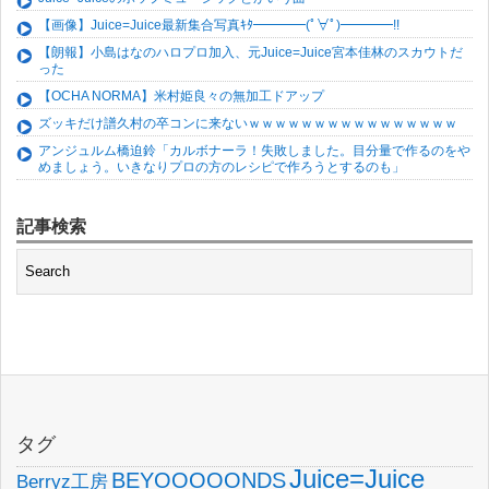
【画像】Juice=Juice最新集合写真ｷﾀ━━━━(ﾟ∀ﾟ)━━━━!!
【朗報】小島はなのハロプロ加入、元Juice=Juice宮本佳林のスカウトだ
った
【OCHA NORMA】米村姫良々の無加工ドアップ
ズッキだけ譜久村の卒コンに来ないｗｗｗｗｗｗｗｗｗｗｗｗｗｗｗｗ
アンジュルム橋迫鈴「カルボナーラ！失敗しました。目分量で作るのをや
めましょう。いきなりプロの方のレシピで作ろうとするのも」
記事検索
タグ
Juice=Juice
BEYOOOOONDS
Berryz工房