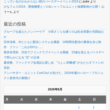
こっているのかわからない程のバースデーイベント2019
に
puke
より
ひなフェス2019、開催概要とソロ&シャッフルユニット抽選動画が公開！
に
うーん
より
最近の投稿
グループを超えたメンバーケア 小田さくらを継ぐのは松永里愛か河西結心
か
宮本佳林、AIとともに配信システムを構築 10時間生配信の裏側を自ら制
作 ファン「これがDIYか…」
熊井友理奈、渋谷でファンクラブイベントを開催 33歳を迎えるバースデー
で明らかになる “圧” の正体
夏焼雅、ファンクラブ会員証お渡し会 ”らしい距離感” がもたらすファンの
笑顔
アンバサダー・ユニット ConChu! が告げた、2026年夏のハロー！プロジェ
クト新世代の幕開け
2026年8月
月
火
水
木
金
土
日
1
2