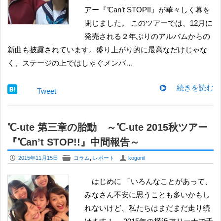
アー『℃an’t STOP!!』が華々しく幕を
閉じました。 このツアーでは、12月に
発売される２年ぶりのアルバムからの
新曲も披露されています。盛り上がり的に最高なだけじゃな
く、ステージの上ではしゃぐメンバ…
続きを読む
Tweet
℃-ute 第三章の胎動 ～℃-ute 2015秋ツアー
『℃an’t STOP!!』中間報告～
P
F
U
2015年11月15日
コラム
,
レポート
kogonil
はじめに 「いろんなことがあって、
みなさん不安に思うことも多いかもし
れないけど、私たちはまだまだ走り続