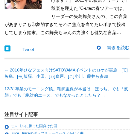
けます！」 2015年の横浜アリーナで千
秋楽を迎えた ℃-uteの春ツアーでは、
リーダーの矢島舞美さんの、この言葉
があまりにも印象的すぎてそれに焦点を当てたレポまで投稿
してしまう始末。この舞美ちゃんの力強くも健気な言葉…
続きを読む
Tweet
←
2016年ひなフェス向けSATOYAMAイベントのロケが実施 [℃]
矢島、[モ]飯窪、小田、[カ]森戸、[こ]小川、藤井ら参加
12/31卒業のモーニング娘。鞘師里保が本当は「ぼっち」でも「変
態」でも「絶対的エース」でもなかったとしたら？
→
注目サイト記事
モンゴルに勝った国負けた国
Juice=Juiceのポップミュージックとかいう曲