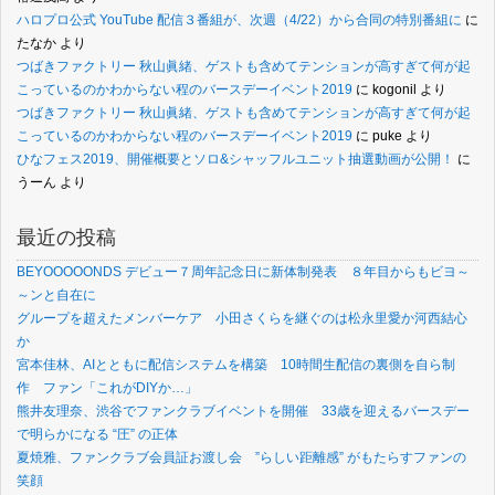
ハロプロ公式 YouTube 配信３番組が、次週（4/22）から合同の特別番組に
に
たなか
より
つばきファクトリー 秋山眞緒、ゲストも含めてテンションが高すぎて何が起
こっているのかわからない程のバースデーイベント2019
に
kogonil
より
つばきファクトリー 秋山眞緒、ゲストも含めてテンションが高すぎて何が起
こっているのかわからない程のバースデーイベント2019
に
puke
より
ひなフェス2019、開催概要とソロ&シャッフルユニット抽選動画が公開！
に
うーん
より
最近の投稿
BEYOOOOONDS デビュー７周年記念日に新体制発表 ８年目からもビヨ～
～ンと自在に
グループを超えたメンバーケア 小田さくらを継ぐのは松永里愛か河西結心
か
宮本佳林、AIとともに配信システムを構築 10時間生配信の裏側を自ら制
作 ファン「これがDIYか…」
熊井友理奈、渋谷でファンクラブイベントを開催 33歳を迎えるバースデー
で明らかになる “圧” の正体
夏焼雅、ファンクラブ会員証お渡し会 ”らしい距離感” がもたらすファンの
笑顔