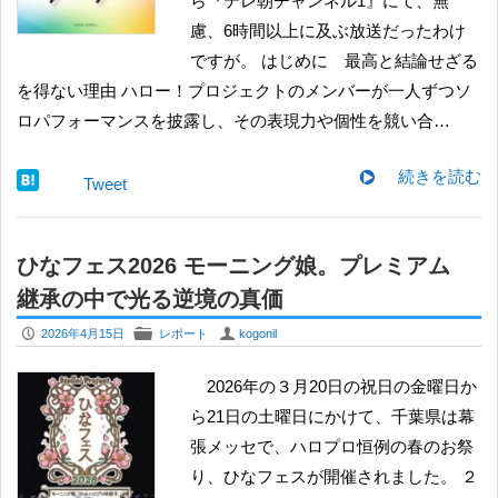
ら『テレ朝チャンネル1』にて、無
慮、6時間以上に及ぶ放送だったわけ
ですが。 はじめに 最高と結論せざる
を得ない理由 ハロー！プロジェクトのメンバーが一人ずつソ
ロパフォーマンスを披露し、その表現力や個性を競い合…
続きを読む
Tweet
ひなフェス2026 モーニング娘。プレミアム
継承の中で光る逆境の真価
P
F
U
2026年4月15日
レポート
kogonil
2026年の３月20日の祝日の金曜日か
ら21日の土曜日にかけて、千葉県は幕
張メッセで、ハロプロ恒例の春のお祭
り、ひなフェスが開催されました。 ２