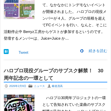
て、なかなかにトンデモないイベント
が開催されました。 ハロプロの現役メ
ンバーが４人、グループの垣根を超え
てFCイベントを行い、なんと、そこに
活動停止中 Berryz工房からゲストが参加するというのです。
登壇するメンバーは、Juice=Juice か…
続きを読む
Tweet
ハロプロ現役グループのサブスク解禁！ 30
周年記念の一環として
P
F
U
2026年2月9日
ニュース
椿道茂高
ハロプロ30周年プロジェクトの一環
として告知されていた楽曲のサブスク