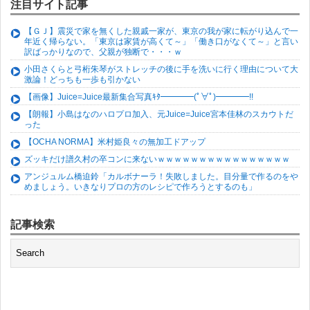
注目サイト記事
【ＧＪ】震災で家を無くした親戚一家が、東京の我が家に転がり込んで一
年近く帰らない。「東京は家賃が高くて～」「働き口がなくて～」と言い
訳ばっかりなので、父親が独断で・・・ｗ
小田さくらと弓桁朱琴がストレッチの後に手を洗いに行く理由について大
激論！どっちも一歩も引かない
【画像】Juice=Juice最新集合写真ｷﾀ━━━━(ﾟ∀ﾟ)━━━━!!
【朗報】小島はなのハロプロ加入、元Juice=Juice宮本佳林のスカウトだ
った
【OCHA NORMA】米村姫良々の無加工ドアップ
ズッキだけ譜久村の卒コンに来ないｗｗｗｗｗｗｗｗｗｗｗｗｗｗｗｗ
アンジュルム橋迫鈴「カルボナーラ！失敗しました。目分量で作るのをや
めましょう。いきなりプロの方のレシピで作ろうとするのも」
記事検索