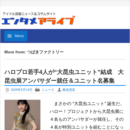
Menu
More from: つばきファクトリー
ハロプロ若手4人が“大昆虫ユニット”結成 大
昆虫展アンバサダー就任＆ユニット名募集
P
F
U
2026年5月14日
ニュース
椿道茂高
まさかの “大昆虫ユニット” 誕生だ。
ハロー！プロジェクトから大昆虫展に
４名ものアンバサダーが就任し、その
４名が特別ユニットを組むことになっ