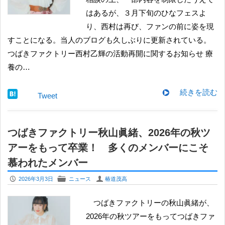
はあるが、３月下旬のひなフェスよ
り、西村は再び、ファンの前に姿を現
すことになる。当人のブログも久しぶりに更新されている。
つばきファクトリー西村乙輝の活動再開に関するお知らせ 療
養の…
続きを読む
Tweet
つばきファクトリー秋山眞緒、2026年の秋ツ
アーをもって卒業！ 多くのメンバーにこそ
慕われたメンバー
P
F
U
2026年3月3日
ニュース
椿道茂高
つばきファクトリーの秋山眞緒が、
2026年の秋ツアーをもってつばきファ