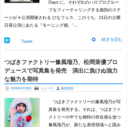
Days に、それぞれのハロプログルー
プをフィーチャリングする個別のステ
ージが４公演開催される ひなフェス、このうち、21日の土曜
日昼公演にあたる『モーニング娘。’…
続きを読む
Tweet
つばきファクトリー豫風瑠乃、松岡茉優プロ
デュースで写真集を発売 演出に負けぬ強力
な魅力を期待
P
F
U
2026年3月28日
ニュース
椿道茂高
つばきファクトリーの豫風瑠乃が写
真集を発売する。それは、つばきファ
クトリーの中でも独特の存在感を放つ
豫風瑠乃が、新たな表現領域へと踏み