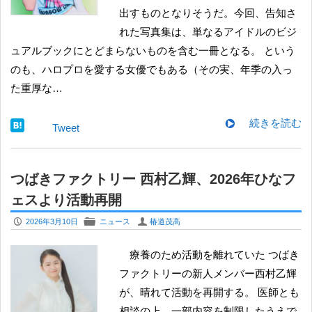
出すものとなりそうだ。今回、告知さ
れた写真集は、単なるアイドルのビジ
ュアルブックにとどまらないものを含む一冊となる。 という
のも、ハロプロを愛する女優でもある（その実、年季の入っ
た重厚な…
続きを読む
Tweet
つばきファクトリー 西村乙輝、2026年ひなフ
ェスより活動再開
P
F
U
2026年3月10日
ニュース
椿道茂高
療養のため活動を離れていた つばき
ファクトリーの新人メンバー西村乙輝
が、晴れて活動を再開する。 医師とも
相談の上、一部内容を制限したうえで