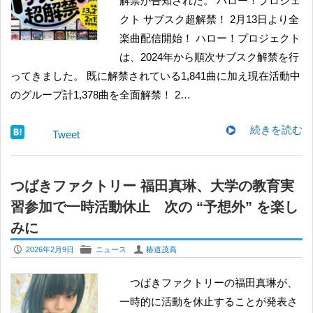
解禁が告知された。 ハロー！プロジェ
クト サブスク超解禁！ 2月13日より全
楽曲配信開始！ ハロー！プロジェクト
は、2024年から順次サブスク解禁を行
ってきました。 既に解禁されている1,841曲に加え現在活動中
のグループ計1,378曲を全面解禁！ 2…
続きを読む
Tweet
つばきファクトリー 福田真琳、大学の教育実
習参加で一時活動休止 次の “予想外” を楽し
みに
P
F
U
2026年2月9日
ニュース
椿道茂高
つばきファクトリーの福田真琳が、
一時的に活動を休止することが発表さ