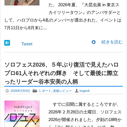
た。 2026年夏、『大昆虫展 in 東京ス
カイツリータウン』のアンバサダーと
して、ハロプロから4名のメンバーが選出された。イベントは
7月11日から8月末に…
続きを読む
Tweet
ソロフェス2026、５年ぶり復活で見えたハロ
プロ61人それぞれの輝き そして最後に際立
ったリーダー谷本安美の人柄
P
F
U
2026年5月6日
レポート
,
楽曲レビュー
kogonil
すでに旧聞に属するところですが、
2026年２月28日の土曜日、ソロフェス
2026が開催されました。夕刻の18時か