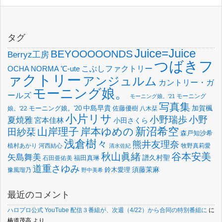
タグ
Juice=Juice
BEYOOOOONDS
Berryz工房
つばきフ
OCHA NORMA
℃-ute
こぶしファクトリー
ァクトリー
アンジュルム
カントリー・ガ
モーニング娘。
ールズ
モーニング
モーニング娘。'21
写真集
中島早貴
加賀楓
佐藤優樹
娘。'22
モーニング娘。'20
八木栞
小片リサ
小野瑞歩
小野
夏焼雅
宮本佳林
小田さくら
新沼希空
山岸理子
岸本ゆめの
田紗栞
森戸知沙希
浅倉樹々
熊井友理奈
植村あかり
河西結心
牧野真莉愛
清水佐紀
谷本安美
秋山眞緒
矢島舞美
譜久村聖
福田真琳
石田亜佑美
道重さゆみ
須藤茉麻
鈴木愛理
豫風瑠乃
野中美希
最近のコメント
ハロプロ公式 YouTube 配信３番組が、次週（4/22）から合同の特別番組に
に
椿道茂高
より