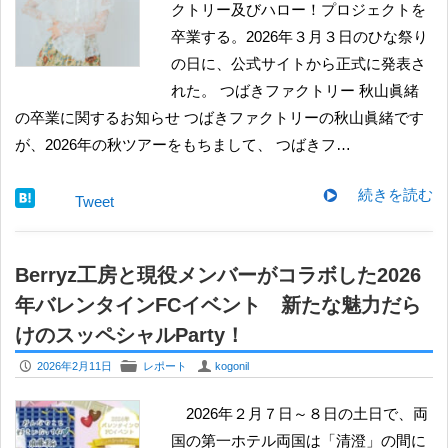
クトリー及びハロー！プロジェクトを
卒業する。2026年３月３日のひな祭り
の日に、公式サイトから正式に発表さ
れた。 ​​つばきファクトリー 秋山眞緒
の卒業に関するお知らせ つばきファクトリーの秋山眞緒です
が、2026年の秋ツアーをもちまして、 つばきフ…
続きを読む
Tweet
Berryz工房と現役メンバーがコラボした2026
年バレンタインFCイベント 新たな魅力だら
けのスッペシャルParty！
P
F
U
2026年2月11日
レポート
kogonil
2026年２月７日～８日の土日で、両
国の第一ホテル両国は「清澄」の間に