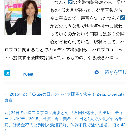
つんく
の声帯切除発表から、早い
もので3カ月が経った。発表直後から
今に至るまで、声帯を失ったつんく
がどのような形でHello!Projectに携わ
っていくのかという問題には多くの関
心が寄せられている。現状として、ハ
ロプロに関することでのメディア出演回数、ハロプロユニッ
トへ提供する楽曲数は減っているものの、引き続きハロ…
続きを読む
Tweet
←
2015年の『℃-uteの日』のライブ開催が決定！ Zepp DiverCity
東京
7月24日のハロプロブログ総まとめ 「石田亜佑美、Ｅテレ「ティ
ーンズビデオ2015」出演／野中美希、生田と2人で夕食／竹内朱
莉、所持金27円と判明／浜浦彩乃、体調不良で途中退場」 ほか42