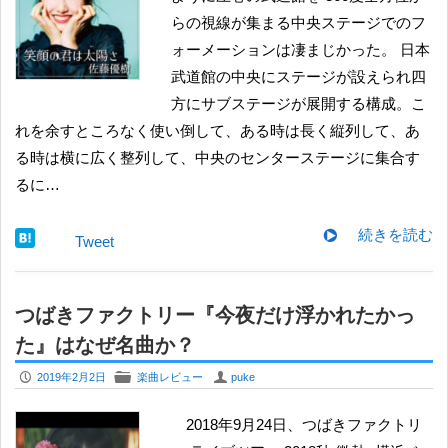
らの視線が集まる中央ステージでのフ
ォーメーションは凄まじかった。 日本
武道館の中央にステージが設えられ四
方にサブステージが展開する構成。こ
れを余すところなく使い倒して、ある時は長く縦列して、あ
る時は横に広く整列して、中央のセンターステージに集合す
るに…
続きを読む
Tweet
つばきファクトリー『今夜だけ浮かれたかっ
た』はなぜ名曲か？
P
F
U
2019年2月2日
楽曲レビュー
puke
2018年9月24日、つばきファクトリ