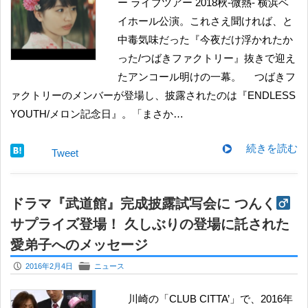
ー ライブツアー 2018秋-微熱- 横浜ベ
イホール公演。これさえ聞ければ、と
中毒気味だった『今夜だけ浮かれたか
った/つばきファクトリー』抜きで迎え
たアンコール明けの一幕。 つばきフ
ァクトリーのメンバーが登場し、披露されたのは『ENDLESS
YOUTH/メロン記念日』。「まさか…
続きを読む
Tweet
ドラマ『武道館』完成披露試写会に つんく
サプライズ登場！ 久しぶりの登場に託された
愛弟子へのメッセージ
P
F
2016年2月4日
ニュース
川崎の「CLUB CITTA’」で、2016年