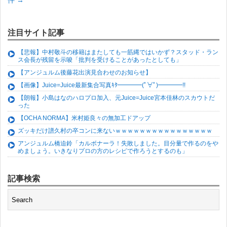
件
→
注目サイト記事
【悲報】中村敬斗の移籍はまたしても一筋縄ではいかず？スタッド・ラン
ス会長が残留を示唆「批判を受けることがあったとしても」
【アンジュルム後藤花出演見合わせのお知らせ】
【画像】Juice=Juice最新集合写真ｷﾀ━━━━(ﾟ∀ﾟ)━━━━!!
【朗報】小島はなのハロプロ加入、元Juice=Juice宮本佳林のスカウトだ
った
【OCHA NORMA】米村姫良々の無加工ドアップ
ズッキだけ譜久村の卒コンに来ないｗｗｗｗｗｗｗｗｗｗｗｗｗｗｗｗ
アンジュルム橋迫鈴「カルボナーラ！失敗しました。目分量で作るのをや
めましょう。いきなりプロの方のレシピで作ろうとするのも」
記事検索