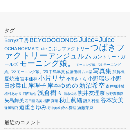
タグ
Juice=Juice
BEYOOOOONDS
Berryz工房
つばきフ
OCHA NORMA
℃-ute
こぶしファクトリー
ァクトリー
アンジュルム
カントリー・ガ
モーニング娘。
ールズ
モーニング
モーニング娘。'21
写真集
中島早貴
加賀楓
佐藤優樹
娘。'22
モーニング娘。'20
八木栞
小片リサ
小野瑞歩
小野
夏焼雅
宮本佳林
小田さくら
新沼希空
山岸理子
岸本ゆめの
田紗栞
森戸知沙希
浅倉樹々
熊井友理奈
植村あかり
河西結心
牧野真莉愛
清水佐紀
谷本安美
秋山眞緒
矢島舞美
譜久村聖
福田真琳
石田亜佑美
道重さゆみ
須藤茉麻
鈴木愛理
豫風瑠乃
野中美希
最近のコメント