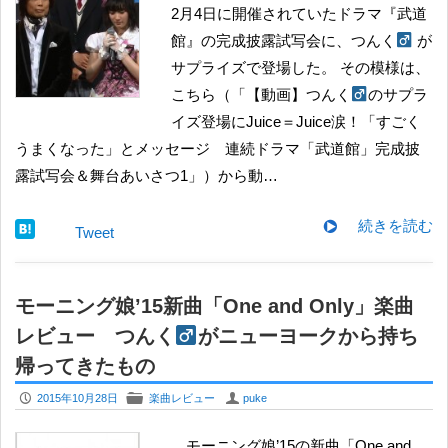
2月4日に開催されていたドラマ『武道
館』の完成披露試写会に、つんく
が
サプライズで登場した。 その模様は、
こちら（「【動画】つんく
のサプラ
イズ登場にJuice＝Juice涙！「すごく
うまくなった」とメッセージ 連続ドラマ「武道館」完成披
露試写会＆舞台あいさつ1」）から動…
続きを読む
Tweet
モーニング娘’15新曲「One and Only」楽曲
レビュー つんく
がニューヨークから持ち
帰ってきたもの
P
F
U
2015年10月28日
楽曲レビュー
puke
モーニング娘’15の新曲「One and