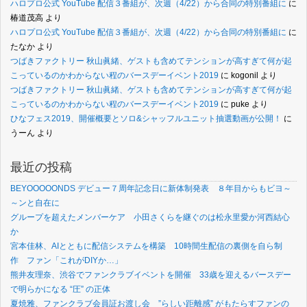
ハロプロ公式 YouTube 配信３番組が、次週（4/22）から合同の特別番組に
に
椿道茂高
より
ハロプロ公式 YouTube 配信３番組が、次週（4/22）から合同の特別番組に
に
たなか
より
つばきファクトリー 秋山眞緒、ゲストも含めてテンションが高すぎて何が起
こっているのかわからない程のバースデーイベント2019
に
kogonil
より
つばきファクトリー 秋山眞緒、ゲストも含めてテンションが高すぎて何が起
こっているのかわからない程のバースデーイベント2019
に
puke
より
ひなフェス2019、開催概要とソロ&シャッフルユニット抽選動画が公開！
に
うーん
より
最近の投稿
BEYOOOOONDS デビュー７周年記念日に新体制発表 ８年目からもビヨ～
～ンと自在に
グループを超えたメンバーケア 小田さくらを継ぐのは松永里愛か河西結心
か
宮本佳林、AIとともに配信システムを構築 10時間生配信の裏側を自ら制
作 ファン「これがDIYか…」
熊井友理奈、渋谷でファンクラブイベントを開催 33歳を迎えるバースデー
で明らかになる “圧” の正体
夏焼雅、ファンクラブ会員証お渡し会 ”らしい距離感” がもたらすファンの