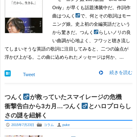
Only」が早くも話題沸騰中だ。作詞作
曲はつんく
で、何とその歌詞はモー
ニング娘。史上初の全編英語だという
から驚きだ。つんく
らしいノリの良
い曲調が心地よく、フワッと聴き流し
てしまいそうな英語の歌詞に注目してみると、二つの論点が
浮かび上がる。この曲に込められたメッセージは何か、…
続きを読む
Tweet
つんく
が救っていたスマイレージの危機
衝撃告白から3カ月…つんく
とハロプロらし
さの謎を紐解く
P
F
U
2015年7月23日
コラム
puke