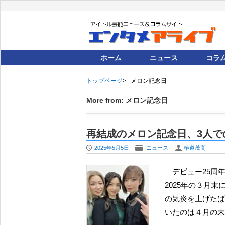
ホーム
ニュース
コラ
トップページ
メロン記念日
More from: メロン記念日
再結成のメロン記念日、3人
P
F
U
2025年5月5日
ニュース
椿道茂高
デビュー25周年を記念して再結成し、期間限定でさまざまな活動を展開するメロン記念日。先だって
2025年の３月
の気炎を上げたば
いたのは４月の末