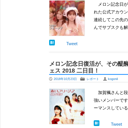
メロン記念日が、デビュー25周年を記念して期間限定で再結成する。 この知らせは、エックスに開設さ
れた公式アカウント
連続してこの先の
んでサブスクも解
Tweet
メロン記念日復活が、その醍醐味を際立た
ェス 2018 二日目！
P
F
U
2018年10月23日
レポート
kogonil
加賀楓さんと段原瑠々さんは、個人的には、研修生としての頑張りを（ずっと）見てきたという印象が
強いメンバーです。
ーマンスしている
Tweet