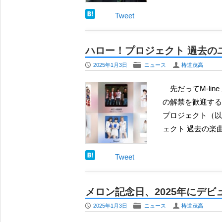
Tweet
ハロー！プロジェクト 過去の
P
F
U
2025年1月3日
ニュース
椿道茂高
先だってM-line 所属アーティスト楽曲のサブスクが解禁された際には「ようやくか」との声と共に、そ
の解禁を歓迎する
プロジェクト（以
ェクト 過去の楽
Tweet
メロン記念日、2025年にデ
P
F
U
2025年1月3日
ニュース
椿道茂高