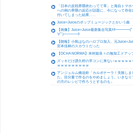
「日本の反戦界隈終わってて草」と海自トマホ
への例の界隈の反応が話題に、今になって存在
付いてしまった結果……
Juice=Juiceのポップミュージックとかいう曲
【画像】Juice=Juice最新集合写真ｷﾀ━━━━(ﾟ
∀ﾟ)━━━━!!
【朗報】小島はなのハロプロ加入、元Juice=Jui
宮本佳林のスカウトだった
【OCHA NORMA】米村姫良々の無加工ドアッ
ズッキだけ譜久村の卒コンに来ないｗｗｗｗｗ
ｗｗｗｗｗｗｗｗｗ
アンジュルム橋迫鈴「カルボナーラ！失敗しま
た。目分量で作るのをやめましょう。いきなり
の方のレシピで作ろうとするのも」