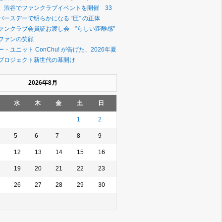
、渋谷でファンクラブイベントを開催 33
ースデーで明らかになる “圧” の正体
ァンクラブ会員証お渡し会 ”らしい距離感”
ファンの笑顔
・ユニット ConChu! が告げた、2026年夏
プロジェクト新世代の幕開け
2026年8月
水
木
金
土
日
1
2
5
6
7
8
9
12
13
14
15
16
19
20
21
22
23
26
27
28
29
30