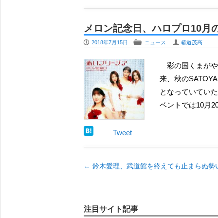
メロン記念日、ハロプロ10月
P
F
U
2018年7月15日
ニュース
椿道茂高
彩の国くまがやドームで開催されるハロプロの2018年秋フェスの詳細が明らかになってきている。従
来、秋のSATO
となっていていた
ベントでは10月2
Tweet
←
鈴木愛理、武道館を終えても止まらぬ勢い
注目サイト記事