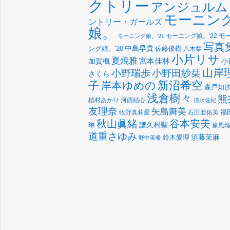
クトリー
アンジュルム
モーニン
ントリー・ガールズ
娘。
モーニング娘。'22
モ
モーニング娘。'21
写真
中島早貴
佐藤優樹
ング娘。'20
八木栞
小片リサ
夏焼雅
宮本佳林
加賀楓
小
山岸
小野瑞歩
小野田紗栞
さくら
新沼希空
子
岸本ゆめの
森戸知
浅倉樹々
熊
植村あかり
河西結心
清水佐紀
友理奈
矢島舞美
福
牧野真莉愛
石田亜佑美
谷本安美
秋山眞緒
譜久村聖
琳
豫風
道重さゆみ
須藤茉麻
鈴木愛理
野中美希