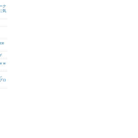
ーク
に気
ce
プ
ｗｗ
し
プロ