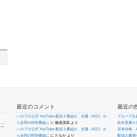
最近のコメント
最近の
ハロプロ公式 YouTube 配信３番組が、次週（4/22）か
グループを
ら合同の特別番組に
に
椿道茂高
より
松永里愛か
こ
ァ
ハロプロ公式 YouTube 配信３番組が、次週（4/22）か
宮本佳林、
ら合同の特別番組に
に
たなか
より
配信の裏側