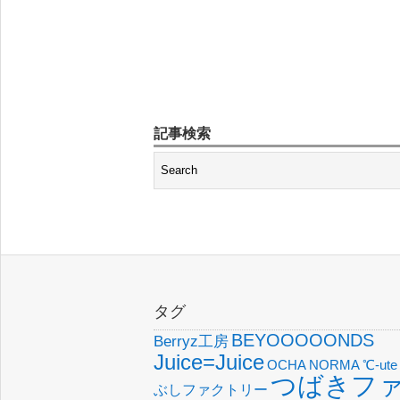
記事検索
タグ
BEYOOOOONDS
Berryz工房
Juice=Juice
OCHA NORMA
℃-ute
つばきフ
ぶしファクトリー