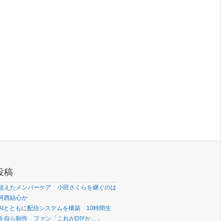
投稿
超えたメンバーケア 小田さくらを継ぐのは
河西結心か
AIとともに配信システムを構築 10時間生
を自ら制作 ファン「これがDIYか…」