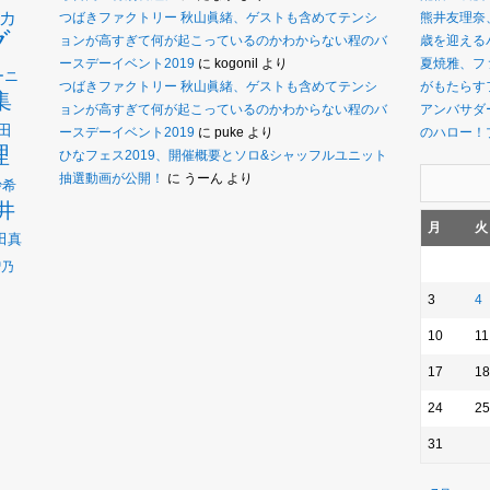
カ
つばきファクトリー 秋山眞緒、ゲストも含めてテンシ
熊井友理奈
グ
ョンが高すぎて何が起こっているのかわからない程のバ
歳を迎えるバ
ースデーイベント2019
に
kogonil
より
夏焼雅、フ
ーニ
つばきファクトリー 秋山眞緒、ゲストも含めてテンシ
がもたらす
集
ョンが高すぎて何が起こっているのかわからない程のバ
アンバサダー
田
ースデーイベント2019
に
puke
より
のハロー！
理
ひなフェス2019、開催概要とソロ&シャッフルユニット
抽選動画が公開！
に
うーん
より
沙希
井
月
火
田真
瑠乃
3
4
10
11
17
18
24
25
31