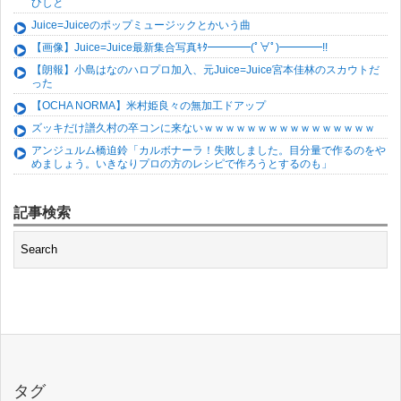
ひしと
Juice=Juiceのポップミュージックとかいう曲
【画像】Juice=Juice最新集合写真ｷﾀ━━━━(ﾟ∀ﾟ)━━━━!!
【朗報】小島はなのハロプロ加入、元Juice=Juice宮本佳林のスカウトだ
った
【OCHA NORMA】米村姫良々の無加工ドアップ
ズッキだけ譜久村の卒コンに来ないｗｗｗｗｗｗｗｗｗｗｗｗｗｗｗｗ
アンジュルム橋迫鈴「カルボナーラ！失敗しました。目分量で作るのをや
めましょう。いきなりプロの方のレシピで作ろうとするのも」
記事検索
タグ