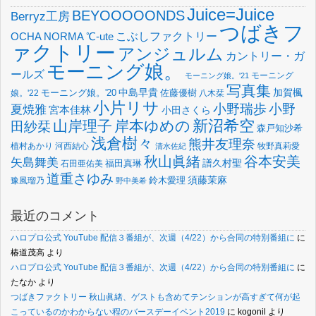
Juice=Juice
BEYOOOOONDS
Berryz工房
つばきフ
OCHA NORMA
℃-ute
こぶしファクトリー
ァクトリー
アンジュルム
カントリー・ガ
モーニング娘。
ールズ
モーニング
モーニング娘。'21
写真集
中島早貴
加賀楓
佐藤優樹
娘。'22
モーニング娘。'20
八木栞
小片リサ
小野瑞歩
小野
夏焼雅
宮本佳林
小田さくら
新沼希空
山岸理子
岸本ゆめの
田紗栞
森戸知沙希
浅倉樹々
熊井友理奈
植村あかり
河西結心
牧野真莉愛
清水佐紀
谷本安美
秋山眞緒
矢島舞美
譜久村聖
福田真琳
石田亜佑美
道重さゆみ
須藤茉麻
鈴木愛理
豫風瑠乃
野中美希
最近のコメント
ハロプロ公式 YouTube 配信３番組が、次週（4/22）から合同の特別番組に
に
椿道茂高
より
ハロプロ公式 YouTube 配信３番組が、次週（4/22）から合同の特別番組に
に
たなか
より
つばきファクトリー 秋山眞緒、ゲストも含めてテンションが高すぎて何が起
こっているのかわからない程のバースデーイベント2019
に
kogonil
より