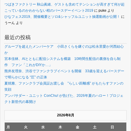
つばきファクトリー 秋山眞緒、ゲストも含めてテンションが高すぎて何が起
こっているのかわからない程のバースデーイベント2019
に
puke
より
ひなフェス2019、開催概要とソロ&シャッフルユニット抽選動画が公開！
に
うーん
より
最近の投稿
グループを超えたメンバーケア 小田さくらを継ぐのは松永里愛か河西結心
か
宮本佳林、AIとともに配信システムを構築 10時間生配信の裏側を自ら制
作 ファン「これがDIYか…」
熊井友理奈、渋谷でファンクラブイベントを開催 33歳を迎えるバースデー
で明らかになる “圧” の正体
夏焼雅、ファンクラブ会員証お渡し会 ”らしい距離感” がもたらすファンの
笑顔
アンバサダー・ユニット ConChu! が告げた、2026年夏のハロー！プロジェ
クト新世代の幕開け
2026年8月
月
火
水
木
金
土
日