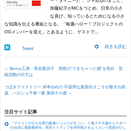
ー・タイニー)」。シャ乱Qのまこと、
加藤紀子がMCをつとめ、日常の小さ
な喜び、知っているとためになる小さ
な知識を伝える番組となる。「毎週ハロー！プロジェクトの
OGメンバーを迎え」とあるように、ゲストで…
続きを読む
Tweet
←
Berryz工房・菅谷梨沙子 突然の“できちゃった婚”を告白 芸
能活動の行方は
つばきファクトリー 岸本ゆめの 不器用な真面目さこそが最大の武
器 ハロショ千夜一夜 第四十六夜
→
注目サイト記事
「マスコミの立ち位置の勘違いっぷりがすごい」と報ステ大越キャスター
の台詞に視聴者絶句、高市とトランプを同列視させようという思惑がひし