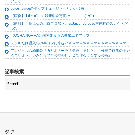
ひしと
Juice=Juiceのポップミュージックとかいう曲
【画像】Juice=Juice最新集合写真ｷﾀ━━━━(ﾟ∀ﾟ)━━━━!!
【朗報】小島はなのハロプロ加入、元Juice=Juice宮本佳林のスカウトだ
った
【OCHA NORMA】米村姫良々の無加工ドアップ
ズッキだけ譜久村の卒コンに来ないｗｗｗｗｗｗｗｗｗｗｗｗｗｗｗｗ
アンジュルム橋迫鈴「カルボナーラ！失敗しました。目分量で作るのをや
めましょう。いきなりプロの方のレシピで作ろうとするのも」
記事検索
タグ