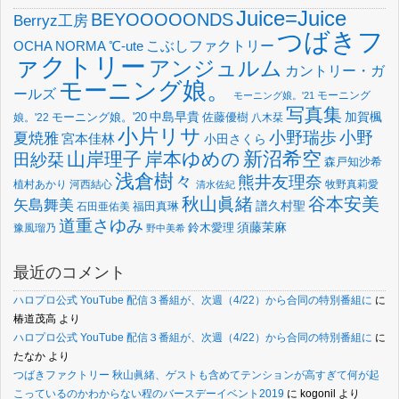
Juice=Juice
BEYOOOOONDS
Berryz工房
つばきフ
OCHA NORMA
℃-ute
こぶしファクトリー
ァクトリー
アンジュルム
カントリー・ガ
モーニング娘。
ールズ
モーニング
モーニング娘。'21
写真集
中島早貴
加賀楓
佐藤優樹
娘。'22
モーニング娘。'20
八木栞
小片リサ
小野瑞歩
小野
夏焼雅
宮本佳林
小田さくら
新沼希空
山岸理子
岸本ゆめの
田紗栞
森戸知沙希
浅倉樹々
熊井友理奈
植村あかり
河西結心
牧野真莉愛
清水佐紀
谷本安美
秋山眞緒
矢島舞美
譜久村聖
福田真琳
石田亜佑美
道重さゆみ
須藤茉麻
鈴木愛理
豫風瑠乃
野中美希
最近のコメント
ハロプロ公式 YouTube 配信３番組が、次週（4/22）から合同の特別番組に
に
椿道茂高
より
ハロプロ公式 YouTube 配信３番組が、次週（4/22）から合同の特別番組に
に
たなか
より
つばきファクトリー 秋山眞緒、ゲストも含めてテンションが高すぎて何が起
こっているのかわからない程のバースデーイベント2019
に
kogonil
より