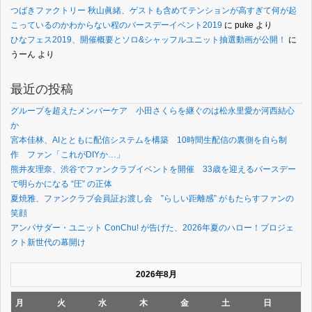
つばきファクトリー 秋山眞緒、ゲストも含めてテンションが高すぎて何が起
こっているのかわからない程のバースデーイベント2019
に
puke
より
ひなフェス2019、開催概要とソロ&シャッフルユニット抽選動画が公開！
に
うーん
より
最近の投稿
グループを超えたメンバーケア 小田さくらを継ぐのは松永里愛か河西結心
か
宮本佳林、AIとともに配信システムを構築 10時間生配信の裏側を自ら制
作 ファン「これがDIYか…」
熊井友理奈、渋谷でファンクラブイベントを開催 33歳を迎えるバースデー
で明らかになる “圧” の正体
夏焼雅、ファンクラブ会員証お渡し会 ”らしい距離感” がもたらすファンの
笑顔
アンバサダー・ユニット ConChu! が告げた、2026年夏のハロー！プロジェ
クト新世代の幕開け
2026年8月
月
火
水
木
金
土
日