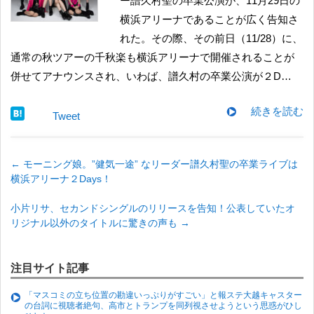
ー譜久村聖の卒業公演が、11月29日の
横浜アリーナであることが広く告知さ
れた。その際、その前日（11/28）に、
通常の秋ツアーの千秋楽も横浜アリーナで開催されることが
併せてアナウンスされ、いわば、譜久村の卒業公演が２D…
続きを読む
Tweet
←
モーニング娘。”健気一途” なリーダー譜久村聖の卒業ライブは
横浜アリーナ２Days！
小片リサ、セカンドシングルのリリースを告知！公表していたオ
リジナル以外のタイトルに驚きの声も
→
注目サイト記事
「マスコミの立ち位置の勘違いっぷりがすごい」と報ステ大越キャスター
の台詞に視聴者絶句、高市とトランプを同列視させようという思惑がひし