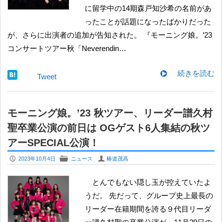
に留学中の14期森戸知沙希の名前があ
ったことが話題になったばかりだった
が、さらに出演者の追加が告知された。 『モーニング娘。’23
コンサートツアー秋「Neverendin…
続きを読む
Tweet
モーニング娘。’23 秋ツアー、リーダー譜久村
聖卒業公演の前日は OGゲスト6人集結の秋ツ
アーSPECIAL公演！
P
F
U
2023年10月4日
ニュース
椿道茂高
とんでもない隠し玉が控えていたよ
うだ。 先だって、グループ史上最長の
リーダー在籍期間を誇る９代目リーダ