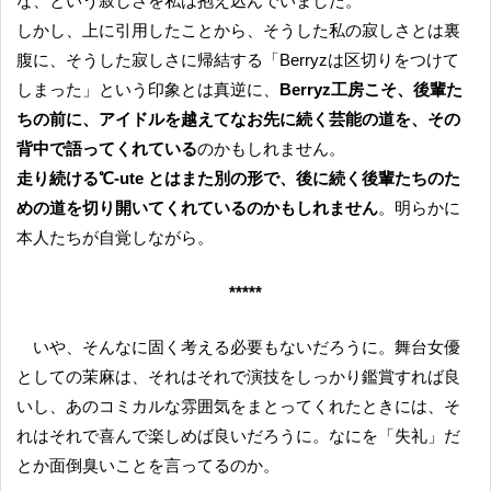
な、という寂しさを私は抱え込んでいました。
しかし、上に引用したことから、そうした私の寂しさとは裏
腹に、そうした寂しさに帰結する「Berryzは区切りをつけて
しまった」という印象とは真逆に、
Berryz工房こそ、後輩た
ちの前に、アイドルを越えてなお先に続く芸能の道を、その
背中で語ってくれている
のかもしれません。
走り続ける℃-ute とはまた別の形で、後に続く後輩たちのた
めの道を切り開いてくれているのかもしれません
。明らかに
本人たちが自覚しながら。
*****
いや、そんなに固く考える必要もないだろうに。舞台女優
としての茉麻は、それはそれで演技をしっかり鑑賞すれば良
いし、あのコミカルな雰囲気をまとってくれたときには、そ
れはそれで喜んで楽しめば良いだろうに。なにを「失礼」だ
とか面倒臭いことを言ってるのか。