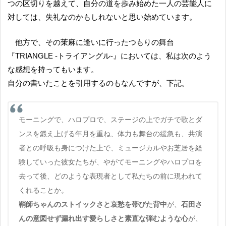
つの区切りを越えて、自分の道を歩み始めた一人の芸能人に
対しては、失礼なのかもしれないと思い始めています。
他方で、その茉麻に逢いに行ったつもりの舞台
『TRIANGLE -トライアングル-』においては、私は次のよう
な感想を持ってもいます。
自分の書いたことを引用するのもなんですが、下記。
モーニングで、ハロプロで、ステージの上でガチで歌とダ
ンスを鍛え上げる年月を重ね、体力も舞台の緩急も、共演
者との呼吸も身につけた上で、ミュージカルやお芝居を経
験していった彼女たちが、やがてモーニングやハロプロを
去って後、どのような表現者として私たちの前に現われて
くれることか。
鞘師ちゃんのストイックさと哀愁を帯びた背中
が、
石田さ
んの意図せず漏れ出す愛らしさと素直な弾むような心
が、