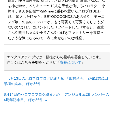
道重さゆみ原理主義者にしてハロプロ信奉者 道重さゆみさん
を神と崇め、ベリキューの12人を天使と信じるハロヲタ。 小
片リサさんを応援するM-lineに重心を置いたハロプロDD野
郎。 加入した時から、BEYOOOOONDSのあの娘や、モーニ
ング娘。のあのメンバーが、もう可愛くて可愛くてしょうが
ないのだけど、コメントしたりツイートしたりすると、道重
さんや熊井ちゃんや小片さんやつばきファクトリーを裏切っ
たような気になるので、表に出せないのは秘密。
エンタメアライブでは、皆様からの投稿を募集しています。
詳しくはこちらを御覧ください『
寄稿について
』
←
8月13日のハロプロブログ総まとめ 「田村芽実、宝物は志茂田
景樹の絵本」 ほか36件
8月14日のハロプロブログ総まとめ 「アンジュルム2期メンバーの
4周年記念日」 ほか36件
→