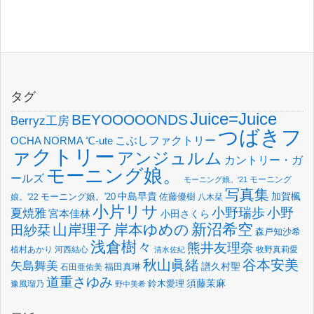
タグ
Juice=Juice
BEYOOOOONDS
Berryz工房
つばきフ
OCHA NORMA
℃-ute
こぶしファクトリー
ァクトリー
アンジュルム
カントリー・ガ
モーニング娘。
ールズ
モーニング
モーニング娘。'21
写真集
中島早貴
加賀楓
佐藤優樹
娘。'22
モーニング娘。'20
八木栞
小片リサ
小野瑞歩
小野
夏焼雅
宮本佳林
小田さくら
新沼希空
山岸理子
岸本ゆめの
田紗栞
森戸知沙希
浅倉樹々
熊井友理奈
植村あかり
河西結心
牧野真莉愛
清水佐紀
谷本安美
秋山眞緒
矢島舞美
譜久村聖
福田真琳
石田亜佑美
道重さゆみ
須藤茉麻
鈴木愛理
豫風瑠乃
野中美希