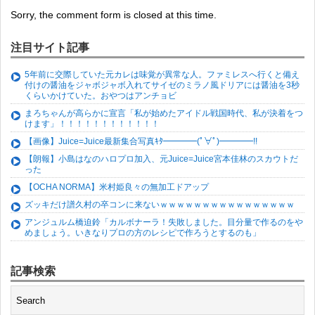
Sorry, the comment form is closed at this time.
注目サイト記事
5年前に交際していた元カレは味覚が異常な人。ファミレスへ行くと備え
付けの醤油をジャボジャボ入れてサイゼのミラノ風ドリアには醤油を3秒
くらいかけていた。おやつはアンチョビ
まろちゃんが高らかに宣言「私が始めたアイドル戦国時代、私が決着をつ
けます」！！！！！！！！！！！！
【画像】Juice=Juice最新集合写真ｷﾀ━━━━(ﾟ∀ﾟ)━━━━!!
【朗報】小島はなのハロプロ加入、元Juice=Juice宮本佳林のスカウトだ
った
【OCHA NORMA】米村姫良々の無加工ドアップ
ズッキだけ譜久村の卒コンに来ないｗｗｗｗｗｗｗｗｗｗｗｗｗｗｗｗ
アンジュルム橋迫鈴「カルボナーラ！失敗しました。目分量で作るのをや
めましょう。いきなりプロの方のレシピで作ろうとするのも」
記事検索