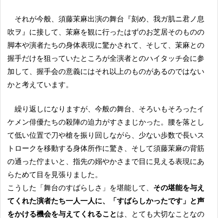
それが今般、須藤茉麻出演の舞台『刻め、我ガ肌ニ君ノ息
吹ヲ』に接して、茉麻を観に行ったはずのお芝居そのものの
脚本や演者たちの身体表現に驚かされて、そして、茉麻との
握手だけを狙っていたところが全演者とのハイタッチ会に参
加して、握手会の意義にはそれ以上のものがあるのではない
かと考えています。
繰り返しになりますが、今般の舞台、そろいもそろったイ
ケメン俳優たちの殺陣の迫力がすさまじかった。腰を落とし
て低い位置で刀や槍を振り回しながら、少ない歩数で長いス
トロークを移動する身体所作に驚き、そして須藤茉麻の背筋
の通った佇まいと、指先の嫋やかさまで目に見える表現にあ
らためて目を見張りました。
こうした「舞台のすばらしさ」を堪能して、
その堪能を与え
てくれた演者たち一人一人に、「すばらしかったです」と声
をかける機会を与えてくれること
は、とても大切なことなの