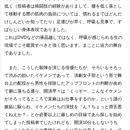
低く（投稿者は格闘技の経験がありまして、腰を低く落とし
て移動する際の筋肉の負担については、慣れるまではどんだ
けしんどいか知ってたり）足運びが早く、呼吸も見事で、す
ばらしい身体表現でありました。
これはDVDなどの液晶越しではなく、呼吸が感じられる生の
現場でこそ鑑賞すべきと強く思います。まことに迫力の舞台
でありました。
また、こうした殺陣を演じる俳優たちが、そろいもそろっ
て渋みの効いたイケメンであって、演劇女子部という形で舞
台上の配役から男性を排除したアップフロントの判断が改め
て腑に落ちる通り、開演早々は「くっそー、こんなイケメン
がそろってるところで茉麻はお仕事をするのか」という謎の
嫉妬に駆られ、イケメンたちの演技を「ん？ちょっと滑舌悪
くねえか？」とか必要以上に厳しめの目線であら探しを始め
てしまった投稿者でしたけれども、開演10分もしないうち