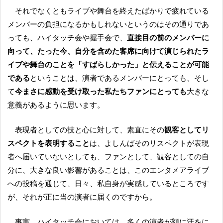
それでなくともライブや舞台を終えたばかりで疲れている
メンバーの負担になるかもしれないというのはその通りであ
っても、ハイタッチ会や握手会で、
直接目の前のメンバーに
向って、たった今、自分を含めた客席に向けて演じられたラ
イブや舞台のことを「すばらしかった」と伝えることが可能
である
ということは、演者であるメンバーにとっても、そし
て
今まさに感動を受け取った私たちファンにとっても
大きな
意義があるように思います。
表現者としての技と心に対して、素直にその
観客としてリ
スペクトを表明すること
は、よしんばそのリスペクトが表現
者へ届いていないとしても、ファンとして、観客としての自
分に、大きな良い影響があることは、このエンタメアライブ
への投稿を通じて、日々、私自身が実感しているところです
が、それが正に当の演者に届くのですから。
事実、ハイタッチ会においては、多くの演者が額に汗をに