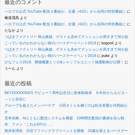
最近のコメント
ハロプロ公式 YouTube 配信３番組が、次週（4/22）から合同の特別番組に
に
椿道茂高
より
ハロプロ公式 YouTube 配信３番組が、次週（4/22）から合同の特別番組に
に
たなか
より
つばきファクトリー 秋山眞緒、ゲストも含めてテンションが高すぎて何が起
こっているのかわからない程のバースデーイベント2019
に
kogonil
より
つばきファクトリー 秋山眞緒、ゲストも含めてテンションが高すぎて何が起
こっているのかわからない程のバースデーイベント2019
に
puke
より
ひなフェス2019、開催概要とソロ&シャッフルユニット抽選動画が公開！
に
うーん
より
最近の投稿
BEYOOOOONDS デビュー７周年記念日に新体制発表 ８年目からもビヨ～
～ンと自在に
グループを超えたメンバーケア 小田さくらを継ぐのは松永里愛か河西結心
か
宮本佳林、AIとともに配信システムを構築 10時間生配信の裏側を自ら制
作 ファン「これがDIYか…」
熊井友理奈、渋谷でファンクラブイベントを開催 33歳を迎えるバースデー