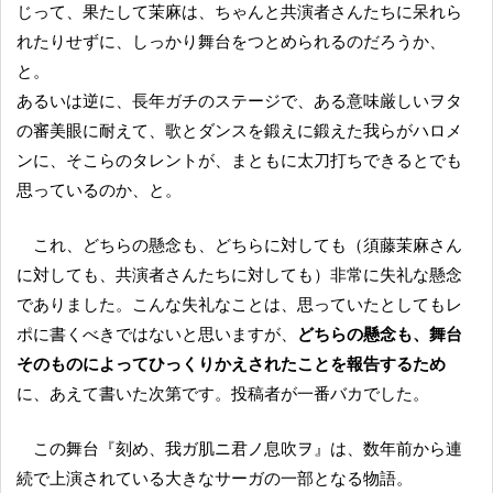
じって、果たして茉麻は、ちゃんと共演者さんたちに呆れら
れたりせずに、しっかり舞台をつとめられるのだろうか、
と。
あるいは逆に、長年ガチのステージで、ある意味厳しいヲタ
の審美眼に耐えて、歌とダンスを鍛えに鍛えた我らがハロメ
ンに、そこらのタレントが、まともに太刀打ちできるとでも
思っているのか、と。
これ、どちらの懸念も、どちらに対しても（須藤茉麻さん
に対しても、共演者さんたちに対しても）非常に失礼な懸念
でありました。こんな失礼なことは、思っていたとしてもレ
ポに書くべきではないと思いますが、
どちらの懸念も、舞台
そのものによってひっくりかえされたことを報告するため
に、あえて書いた次第です。投稿者が一番バカでした。
この舞台『刻め、我ガ肌ニ君ノ息吹ヲ』は、数年前から連
続で上演されている大きなサーガの一部となる物語。