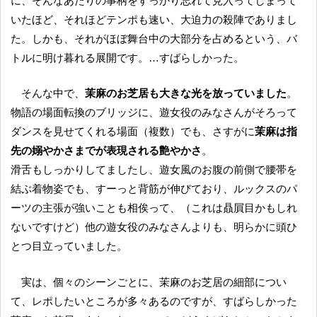
に、そんなあたりの事柄をすっかり忘れて見入ってしまって
いたほど、それほどテンポも速い、大迫力の殺陣でありまし
た。しかも、それがほぼ舞台中の大部分を占めるという、バ
トルに明け暮れる展開です。…すばらしかった。
そんな中で、
茉麻のお芝居も大きな光を放っていました
。
物語の場面転換のブリッジに、遊女役のみなさんがそろって
ダンスを見せてくれる場面（複数）でも、さすがに
茉麻は指
先の嫋やかさまでが表現される艶やかさ
。
滑舌もしっかりしてましたし、遊女風のお腹の前側で腰帯を
結ぶ着物姿でも、すーっと背筋が伸びており、ルックスのパ
ーツの主張が強いことも相俟って、（これは贔屓目かもしれ
ないですけど）他の遊女役のみなさんよりも、明らかに頭ひ
とつ目立っていました。
実は、個々のシーンごとに、茉麻のお芝居の細部につい
て、レポしたいところが多々あるのですが、すばらしかった