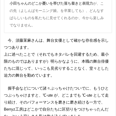
小田ちゃんのどこか憂いを帯びた落ち着きと表現力
が、こ
の先（よしんばモーニング娘。を卒業しても）、どんなす
ばらしいものを私たちに見せてくれるのか、今から楽しみ
でなりません。
今、須藤茉麻さんは、舞台女優として確かな存在感を示し
つつあります。
上に述べたことで（それでもネタバレを回避するため、最小
限のものではありますが）明らかなように、本職の舞台俳優
たちに混じって、いっこも見劣りすることなく、堂々とした
迫力の舞台を勤めています。
握手会などについて諸々ぶっちゃけたついでに、もうひと
つぶっちゃけますと、℃-ute が、どこまでも ℃-ute として走
り続け、そのパフォーマンスを磨きに磨き続ける一方で、
Berryz工房はどこかで自分たちに区切りをつけちゃったんだ