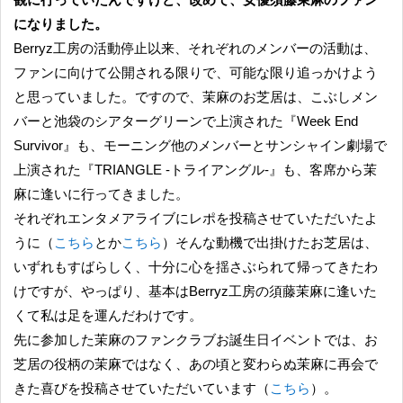
になりました。
Berryz工房の活動停止以来、それぞれのメンバーの活動は、
ファンに向けて公開される限りで、可能な限り追っかけよう
と思っていました。ですので、茉麻のお芝居は、こぶしメン
バーと池袋のシアターグリーンで上演された『Week End
Survivor』も、モーニング他のメンバーとサンシャイン劇場で
上演された『TRIANGLE -トライアングル-』も、客席から茉
麻に逢いに行ってきました。
それぞれエンタメアライブにレポを投稿させていただいたよ
うに（
こちら
とか
こちら
）そんな動機で出掛けたお芝居は、
いずれもすばらしく、十分に心を揺さぶられて帰ってきたわ
けですが、やっぱり、基本はBerryz工房の須藤茉麻に逢いた
くて私は足を運んだわけです。
先に参加した茉麻のファンクラブお誕生日イベントでは、お
芝居の役柄の茉麻ではなく、あの頃と変わらぬ茉麻に再会で
きた喜びを投稿させていただいています（
こちら
）。