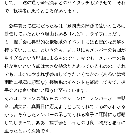
して、上述の通り全出演者とのハイタッチも済ませて…それ
で、投稿者は思うところがあります。
数年前まで在宅だった私は（勤務先の関係で遠いところに
赴任していたという理由もあるけれど）、ライブはまだし
も、握手会に典型的な接触系のイベントには否定的な見解を
持っていました。というのも、あまりにもメンバーの負担が
重すぎるという理由によるものです。今でも、メンバーの負
担が重いという点は大きな懸念だと思っているものの、それ
でも、止むにやまれず参加してきたいくつかの（あるいは短
期間に極端に頻繁な）接触系のイベントを経験してみて、握
手会とは良い物だと思うに至っています。
それは、ファンの側からのアクションに、メンバーが一生懸
命、誠実に、真面目に応えようとしてくれているのがわかる
から。そうしたメンバーの示してくれる様子に迂闊にも感動
してしまって、ああ、握手会というものは良い物だと思うに
至ったという次第です。