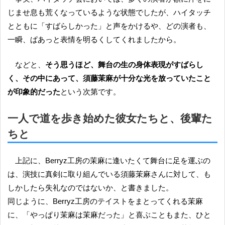
じませ息も荒くなっているような状態でしたが、ハイタッチ
とともに「すばらしかった」と声をかけるや、どの演者も、
一瞬、ぱあっと表情を明るくしてくれましたから。
などと、
そう思うほど、舞台の生の身体表現がすばらし
く、その中にあって、須藤茉麻が十分な光を放っていたこと
が印象的だった
という次第です。
一人で道を歩き始めた彼女たちと、後輩た
ちと
上記に、Berryz工房の茉麻に逢いたくて舞台に足を運ぶの
は、演技に真剣に取り組んでいる須藤茉麻さんに対して、も
しかしたら失礼なのではないか、と書きました。
同じように、Berryz工房のテイストをまとってくれる茉麻
に、「やっぱり茉麻は茉麻だった」と喜ぶこともまた、ひと