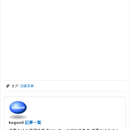
,
タグ:
須藤茉麻
kogonil
記事一覧