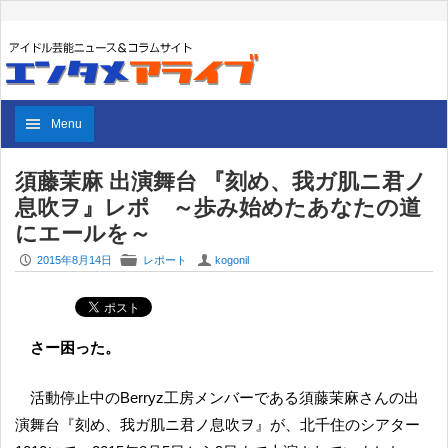
Menu
須藤茉麻 出演舞台 『刻め、我ガ肌ニ君ノ
息吹ヲ』レポ ～歩み始めたあなたの道
にエールを～
P
F
U
2015年8月14日
レポート
kogonil
さー困った。
活動停止中のBerryz工房メンバーである須藤茉麻さんの出
演舞台『刻め、我ガ肌ニ君ノ息吹ヲ』が、北千住のシアター