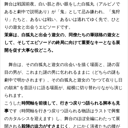
舞台は戦国前夜。白い肌と赤い眼をした白狐丸（アルビノで
あると劇中で説明あり）が「鬼」として忌み嫌われ、「鬼狩
り」たちと、あるいは戦い、あるいは逃れてゆく先で、ひと
りの遊女と出会うエピソードです。
茉麻は、白狐丸と出会う遊女の、同僚たちの筆頭格の遊女と
して、そしてエピソードの終局に向けて重要なキーとなる展
開を促す大事な役どころ。
舞台は、その白狐丸と遊女の出会いを描く場面と、謎の盲
目の男が、これまた謎の男に乞われるままに（どちらの謎も
劇中で明かされます）、その白狐丸と遊女の ”かつて在りし日
の顛末” を昔語りに語る場面が、縦横に切り替わりながら演じ
られます。
こうした
時間軸を前後して、行きつ戻りつ語られる脚本も見
事
です（時間軸を行きつ戻りつ語られる物語はラストで興奮
のカタルシスを迎えます）し、舞台のほぼ全編にわたって展
開される
殺陣の迫力がすさまじく
、とにかく演者たちの腰が