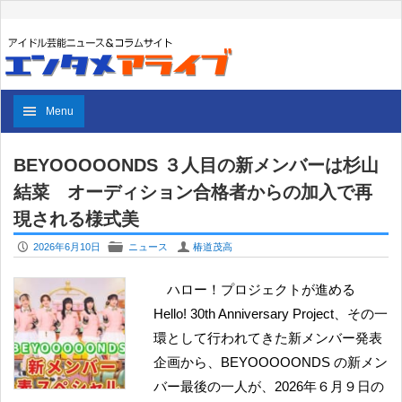
Menu
BEYOOOOONDS ３人目の新メンバーは杉山
結菜 オーディション合格者からの加入で再
現される様式美
P
F
U
2026年6月10日
ニュース
椿道茂高
ハロー！プロジェクトが進める
Hello! 30th Anniversary Project、その一
環として行われてきた新メンバー発表
企画から、BEYOOOOONDS の新メン
バー最後の一人が、2026年６月９日の