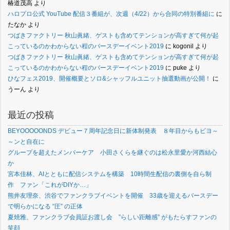
椿道茂高
より
ハロプロ公式 YouTube 配信３番組が、次週（4/22）から合同の特別番組に
に
たなか
より
つばきファクトリー 秋山眞緒、ゲストも含めてテンションが高すぎて何が起
こっているのかわからない程のバースデーイベント2019
に
kogonil
より
つばきファクトリー 秋山眞緒、ゲストも含めてテンションが高すぎて何が起
こっているのかわからない程のバースデーイベント2019
に
puke
より
ひなフェス2019、開催概要とソロ&シャッフルユニット抽選動画が公開！
に
うーん
より
最近の投稿
BEYOOOOONDS デビュー７周年記念日に新体制発表 ８年目からもビヨ～
～ンと自在に
グループを超えたメンバーケア 小田さくらを継ぐのは松永里愛か河西結心
か
宮本佳林、AIとともに配信システムを構築 10時間生配信の裏側を自ら制
作 ファン「これがDIYか…」
熊井友理奈、渋谷でファンクラブイベントを開催 33歳を迎えるバースデー
で明らかになる “圧” の正体
夏焼雅、ファンクラブ会員証お渡し会 ”らしい距離感” がもたらすファンの
笑顔