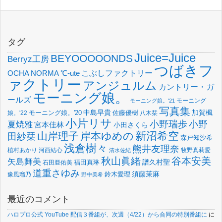
タグ
Juice=Juice
BEYOOOOONDS
Berryz工房
つばきフ
OCHA NORMA
℃-ute
こぶしファクトリー
ァクトリー
アンジュルム
カントリー・ガ
モーニング娘。
ールズ
モーニング
モーニング娘。'21
写真集
中島早貴
加賀楓
佐藤優樹
娘。'22
モーニング娘。'20
八木栞
小片リサ
小野瑞歩
小野
夏焼雅
宮本佳林
小田さくら
新沼希空
山岸理子
岸本ゆめの
田紗栞
森戸知沙希
浅倉樹々
熊井友理奈
植村あかり
河西結心
牧野真莉愛
清水佐紀
谷本安美
秋山眞緒
矢島舞美
譜久村聖
福田真琳
石田亜佑美
道重さゆみ
須藤茉麻
鈴木愛理
豫風瑠乃
野中美希
最近のコメント
ハロプロ公式 YouTube 配信３番組が、次週（4/22）から合同の特別番組に
に