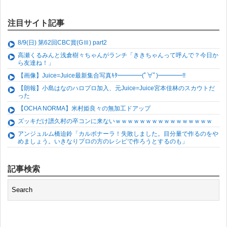
注目サイト記事
8/9(日) 第62回CBC賞(GⅢ) part2
高瀬くるみんと浅倉樹々ちゃんがランチ「ききちゃんって呼んで？今日か
ら友達ね！」
【画像】Juice=Juice最新集合写真ｷﾀ━━━━(ﾟ∀ﾟ)━━━━!!
【朗報】小島はなのハロプロ加入、元Juice=Juice宮本佳林のスカウトだ
った
【OCHA NORMA】米村姫良々の無加工ドアップ
ズッキだけ譜久村の卒コンに来ないｗｗｗｗｗｗｗｗｗｗｗｗｗｗｗｗ
アンジュルム橋迫鈴「カルボナーラ！失敗しました。目分量で作るのをや
めましょう。いきなりプロの方のレシピで作ろうとするのも」
記事検索