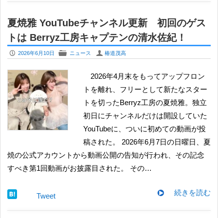
夏焼雅 YouTubeチャンネル更新 初回のゲス
トは Berryz工房キャプテンの清水佐紀！
P
F
U
2026年6月10日
ニュース
椿道茂高
2026年4月末をもってアップフロン
トを離れ、フリーとして新たなスター
トを切ったBerryz工房の夏焼雅。独立
初日にチャンネルだけは開設していた
YouTubeに、ついに初めての動画が投
稿された。 2026年6月7日の日曜日、夏
焼の公式アカウントから動画公開の告知が行われ、その記念
すべき第1回動画がお披露目された。 その…
続きを読む
Tweet