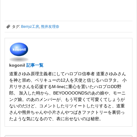
,
タグ:
Berryz工房
,
熊井友理奈
kogonil
記事一覧
道重さゆみ原理主義者にしてハロプロ信奉者 道重さゆみさん
を神と崇め、ベリキューの12人を天使と信じるハロヲタ。 小
片リサさんを応援するM-lineに重心を置いたハロプロDD野
郎。 加入した時から、BEYOOOOONDSのあの娘や、モーニ
ング娘。のあのメンバーが、もう可愛くて可愛くてしょうが
ないのだけど、コメントしたりツイートしたりすると、道重
さんや熊井ちゃんや小片さんやつばきファクトリーを裏切っ
たような気になるので、表に出せないのは秘密。