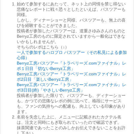
始めて参加するにあたって、ネット上の同情を禁じ得ない
悲痛なレポートに戦々恐々としたといえば、バスツアーも
同様。
しかし、ディナーショーと同様、バスツアーも、無上の喜
びを経験することができました。
投稿者が参加したバスツアーは、道重さゆみさんのものと
Berryz工房のものに限定されていますから一般化はできな
いかもしれませんが。
そちらのレポはこちら（↓）
一人で参加するハロプロ バスツアー（その私見による参加
心得）
Berryz工房バスツアー『トラベリーズ.comファイナル』レ
ポ１日目「切ないBerryz工房」
Berryz工房バスツアー『トラベリーズ.comファイナル』レ
ポ2日目「楽しいBerryz工房」
Berryz工房バスツアー『トラベリーズ.comファイナル』レ
ポ3日目(終)「やさしいBerryz工房」
投稿者が参加した限りで、バスツアーも、ディナーショー
も、かつての悲痛なレポの例に比べて、格段にサービス
も、ファンの気持ちへの配慮も、向上している印象があり
ます。
名前を失念した上に、メニューに記載されたカクテル名
は、注文と同時にもぎ取られていったので確認できず。
抹茶関連であったことのみしかお伝えできないことをお許
し下さい。