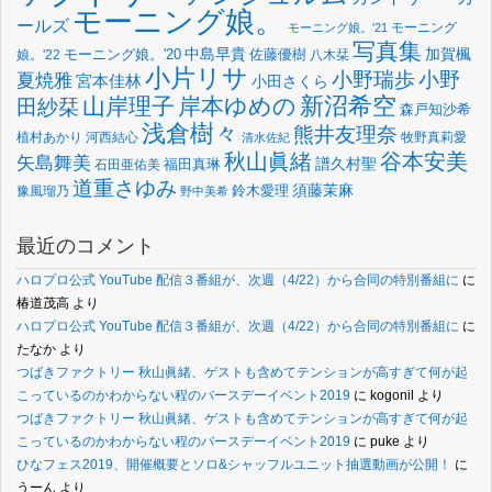
モーニング娘。
ールズ
モーニング
モーニング娘。'21
写真集
中島早貴
加賀楓
佐藤優樹
娘。'22
モーニング娘。'20
八木栞
小片リサ
小野瑞歩
小野
夏焼雅
宮本佳林
小田さくら
新沼希空
山岸理子
岸本ゆめの
田紗栞
森戸知沙希
浅倉樹々
熊井友理奈
植村あかり
河西結心
牧野真莉愛
清水佐紀
谷本安美
秋山眞緒
矢島舞美
譜久村聖
福田真琳
石田亜佑美
道重さゆみ
須藤茉麻
鈴木愛理
豫風瑠乃
野中美希
最近のコメント
ハロプロ公式 YouTube 配信３番組が、次週（4/22）から合同の特別番組に
に
椿道茂高
より
ハロプロ公式 YouTube 配信３番組が、次週（4/22）から合同の特別番組に
に
たなか
より
つばきファクトリー 秋山眞緒、ゲストも含めてテンションが高すぎて何が起
こっているのかわからない程のバースデーイベント2019
に
kogonil
より
つばきファクトリー 秋山眞緒、ゲストも含めてテンションが高すぎて何が起
こっているのかわからない程のバースデーイベント2019
に
puke
より
ひなフェス2019、開催概要とソロ&シャッフルユニット抽選動画が公開！
に
うーん
より