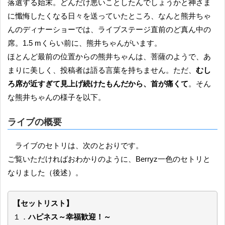
落選する始末。どんだけ悪いことしたんでしょうかと神さま
に懺悔したくなる日々を送っていたところ、なんと熊井ちゃ
んのディナーショーでは、ライブステージ直前のど真ん中の
席。1.5 mくらい前に、熊井ちゃんがいます。
ほとんど最前の位置からの熊井ちゃんは、菩薩のようで、あ
まりに美しく、投稿者は語る言葉を持ちません。ただ、
むし
ろ席が近すぎて見上げ続けたもんだから、首が痛くて
。そん
な熊井ちゃんの様子を以下。
ライブの概要
ライブのセトリは、次のとおりです。
ご覧いただければおわかりのように、Berryz一色のセトリと
なりました（後述）。
【セットリスト】
１．
ハピネス～幸福歓迎！～