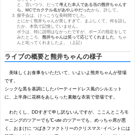
と、言いつつ、だって
考えた本人である当の熊井ちゃんす
ら、MCでカクテル名があやふやだった
から、許して。
握手会は、けっこうな長時間でした。
とにかく熊井ちゃんが美しすぎて、まぶしくて、何を話し
たか、本気で記憶していません。
ポラは、特に説明はなかったですが、ポーズの指定をして
みたところ、
熊井ちゃんは笑って応じてくれました
。ちゃ
んと叱ってくれましたよ。（上記）
ライブの概要と熊井ちゃんの様子
美味しくお食事をいただいて、いよいよ熊井ちゃんが登場
です。
シックな黒を基調にしたパーティードレス風のシルエット
に、上半身に花柄をあしらった素敵な衣装で登場です。
わたくし、DDすぎて申し訳ないんですが、ここんところモ
ーニングのツアーでも℃-ute のツアーでも、めっちゃ席が悪
く、おまけに つばきファクトリーのクリスマス･イベントには