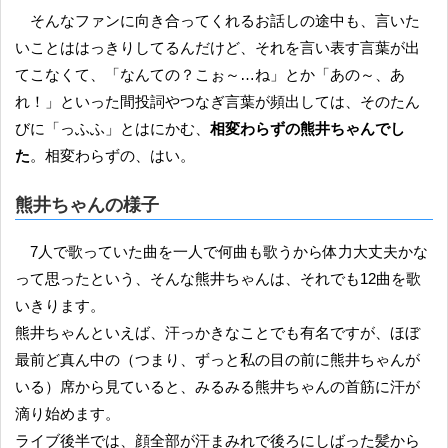
そんなファンに向き合ってくれるお話しの途中も、言いた
いことははっきりしてるんだけど、それを言い表す言葉が出
てこなくて、「なんての？こぉ～…ね」とか「あの～、あ
れ！」といった間投詞やつなぎ言葉が頻出しては、そのたん
びに「っふふ」とはにかむ、
相変わらずの熊井ちゃんでし
た
。相変わらずの、はい。
熊井ちゃんの様子
7人で歌っていた曲を一人で何曲も歌うから体力大丈夫かな
って思ったという、そんな熊井ちゃんは、それでも12曲を歌
いきります。
熊井ちゃんといえば、汗っかきなことでも有名ですが、ほぼ
最前ど真ん中の（つまり、ずっと私の目の前に熊井ちゃんが
いる）席から見ていると、みるみる熊井ちゃんの首筋に汗が
滴り始めます。
ライブ後半では、顔全部が汗まみれで後ろにしばった髪から