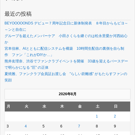
最近の投稿
BEYOOOOONDS デビュー７周年記念日に新体制発表 ８年目からもビヨ～
～ンと自在に
グループを超えたメンバーケア 小田さくらを継ぐのは松永里愛か河西結心
か
宮本佳林、AIとともに配信システムを構築 10時間生配信の裏側を自ら制
作 ファン「これがDIYか…」
熊井友理奈、渋谷でファンクラブイベントを開催 33歳を迎えるバースデー
で明らかになる “圧” の正体
夏焼雅、ファンクラブ会員証お渡し会 ”らしい距離感” がもたらすファンの
笑顔
2026年8月
月
火
水
木
金
土
日
1
2
3
4
5
6
7
8
9