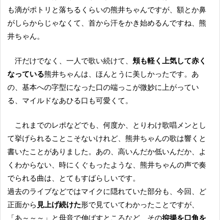
も滴がポトリと落ちるくらいの熊井ちゃんですが、額とか鼻
がしらからじゃなくて、首から汗をかき始めるんですね、熊
井ちゃん。
汗だけでなく、一人で歌い続けて、
頬も軽く上気して赤く
なっている
熊井ちゃんは、ほんとうに美しかったです。あ
の、基本への字型になった口の端っこが微妙に上がってい
る、マイルドなあひる口も可愛くて。
これまでのレポなどでも、何度か、とりわけ歌唱メンとし
て挙げられることこそないけれど、熊井ちゃんの歌は響くと
書いたことがありました。あの、高いんだか低いんだか、よ
くわからない、時にくぐもったような、熊井ちゃんの声で奏
でられる曲は、とてもすばらしいです。
過去のライブなどではマイクに隠れていた部分も、今回、ど
正面から
見上げ続けた
形で見ていてわかったことですが、
「あ～～～」と母音で伸ばすところなど、その
抑揚を口角を