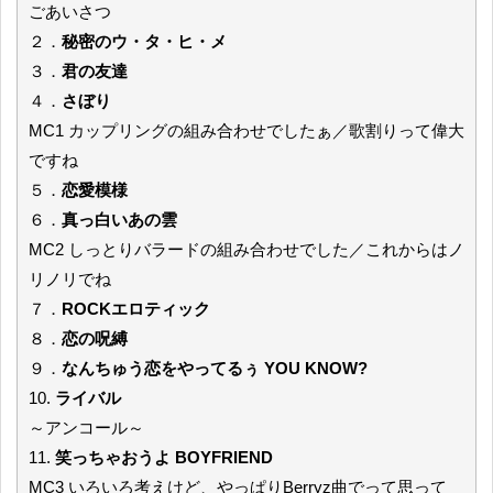
ごあいさつ
２．
秘密のウ・タ・ヒ・メ
３．
君の友達
４．
さぼり
MC1 カップリングの組み合わせでしたぁ／歌割りって偉大
ですね
５．
恋愛模様
６．
真っ白いあの雲
MC2 しっとりバラードの組み合わせでした／これからはノ
リノリでね
７．
ROCKエロティック
８．
恋の呪縛
９．
なんちゅう恋をやってるぅ YOU KNOW?
10.
ライバル
～アンコール～
11.
笑っちゃおうよ BOYFRIEND
MC3 いろいろ考えけど、やっぱりBerryz曲でって思って