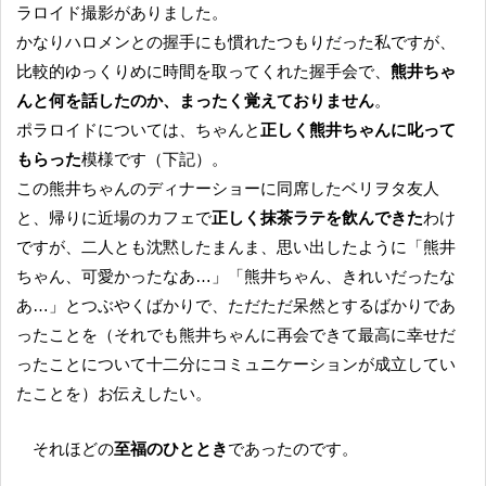
ラロイド撮影がありました。
かなりハロメンとの握手にも慣れたつもりだった私ですが、
比較的ゆっくりめに時間を取ってくれた握手会で、
熊井ちゃ
んと何を話したのか、まったく覚えておりません
。
ポラロイドについては、ちゃんと
正しく熊井ちゃんに叱って
もらった
模様です（下記）。
この熊井ちゃんのディナーショーに同席したベリヲタ友人
と、帰りに近場のカフェで
正しく抹茶ラテを飲んできた
わけ
ですが、二人とも沈黙したまんま、思い出したように「熊井
ちゃん、可愛かったなあ…」「熊井ちゃん、きれいだったな
あ…」とつぶやくばかりで、ただただ呆然とするばかりであ
ったことを（それでも熊井ちゃんに再会できて最高に幸せだ
ったことについて十二分にコミュニケーションが成立してい
たことを）お伝えしたい。
それほどの
至福のひととき
であったのです。