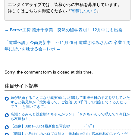
エンタメアライブでは、皆様からの投稿を募集しています。
詳しくはこちらを御覧ください『
寄稿について
』
←
Berryz工房 徳永千奈美、突然の留学表明！ 12月中にも出発
「道重伝説」今尚更新中 ～11月26日 道重さゆみさんの 卒業１周
年に思いを馳せる会～レポ
→
Sorry, the comment form is closed at this time.
注目サイト記事
妹が結婚することになり義実家にお邪魔して出発当日の予定を話していた
すると義兄嫁が「北海道って、ご祝儀1万8千円って指定してくるんだっ
て？」 と聞いてきて…
高瀬くるみんと浅倉樹々ちゃんがランチ「ききちゃんって呼んで？今日か
ら友達ね！」
【画像】Juice=Juice最新集合写真ｷﾀ━━━━(ﾟ∀ﾟ)━━━━!!
【朗報】小島はなのハロプロ加入、元Juice=Juice宮本佳林のスカウトだ