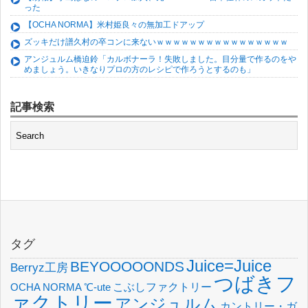
った
【OCHA NORMA】米村姫良々の無加工ドアップ
ズッキだけ譜久村の卒コンに来ないｗｗｗｗｗｗｗｗｗｗｗｗｗｗｗｗ
アンジュルム橋迫鈴「カルボナーラ！失敗しました。目分量で作るのをや
めましょう。いきなりプロの方のレシピで作ろうとするのも」
記事検索
タグ
Juice=Juice
BEYOOOOONDS
Berryz工房
つばきフ
OCHA NORMA
℃-ute
こぶしファクトリー
ァクトリー
アンジュルム
カントリー・ガ