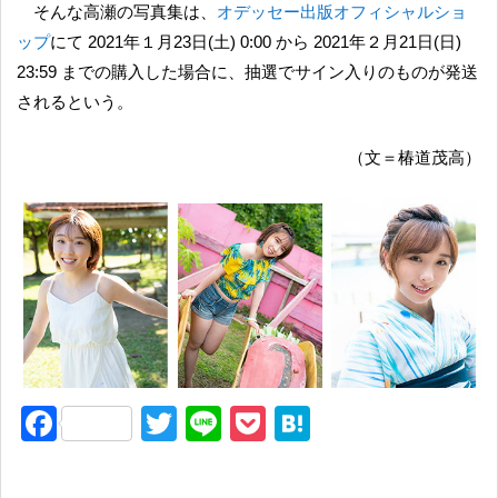
そんな高瀬の写真集は、
オデッセー出版オフィシャルショ
ップ
にて 2021年１月23日(土) 0:00 から 2021年２月21日(日)
23:59 までの購入した場合に、抽選でサイン入りのものが発送
されるという。
（文＝椿道茂高）
F
T
Li
P
H
a
wi
n
o
at
c
tt
e
ck
e