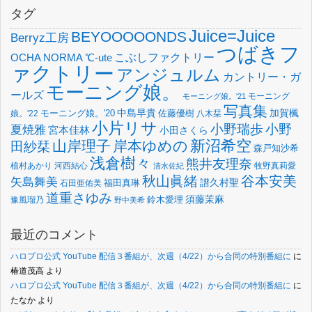
タグ
Juice=Juice
BEYOOOOONDS
Berryz工房
つばきフ
OCHA NORMA
℃-ute
こぶしファクトリー
ァクトリー
アンジュルム
カントリー・ガ
モーニング娘。
ールズ
モーニング
モーニング娘。'21
写真集
中島早貴
加賀楓
佐藤優樹
娘。'22
モーニング娘。'20
八木栞
小片リサ
小野瑞歩
小野
夏焼雅
宮本佳林
小田さくら
新沼希空
山岸理子
岸本ゆめの
田紗栞
森戸知沙希
浅倉樹々
熊井友理奈
植村あかり
河西結心
牧野真莉愛
清水佐紀
谷本安美
秋山眞緒
矢島舞美
譜久村聖
福田真琳
石田亜佑美
道重さゆみ
須藤茉麻
鈴木愛理
豫風瑠乃
野中美希
最近のコメント
ハロプロ公式 YouTube 配信３番組が、次週（4/22）から合同の特別番組に
に
椿道茂高
より
ハロプロ公式 YouTube 配信３番組が、次週（4/22）から合同の特別番組に
に
たなか
より