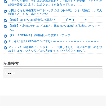
「アニソン盆祭りで日本の品格が落ちた」と酷評した元女優、「あんたが
品格を語るのかよ！」と総ツッコミを食らってしまい……
小田さくらと弓桁朱琴がストレッチの後に手を洗いに行く理由について大
激論！どっちも一歩も引かない
【画像】Juice=Juice最新集合写真ｷﾀ━━━━(ﾟ∀ﾟ)━━━━!!
【朗報】小島はなのハロプロ加入、元Juice=Juice宮本佳林のスカウトだ
った
【OCHA NORMA】米村姫良々の無加工ドアップ
ズッキだけ譜久村の卒コンに来ないｗｗｗｗｗｗｗｗｗｗｗｗｗｗｗｗ
アンジュルム橋迫鈴「カルボナーラ！失敗しました。目分量で作るのをや
めましょう。いきなりプロの方のレシピで作ろうとするのも」
記事検索