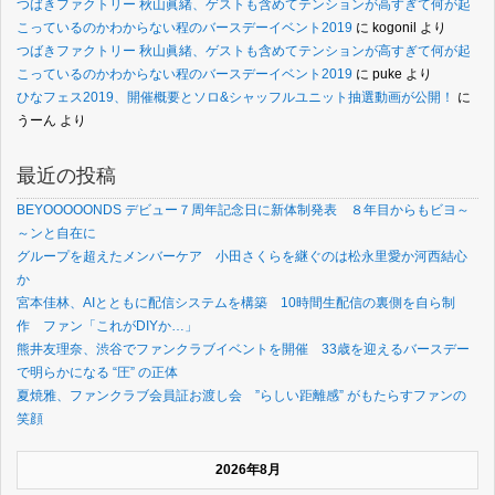
つばきファクトリー 秋山眞緒、ゲストも含めてテンションが高すぎて何が起
こっているのかわからない程のバースデーイベント2019
に
kogonil
より
つばきファクトリー 秋山眞緒、ゲストも含めてテンションが高すぎて何が起
こっているのかわからない程のバースデーイベント2019
に
puke
より
ひなフェス2019、開催概要とソロ&シャッフルユニット抽選動画が公開！
に
うーん
より
最近の投稿
BEYOOOOONDS デビュー７周年記念日に新体制発表 ８年目からもビヨ～
～ンと自在に
グループを超えたメンバーケア 小田さくらを継ぐのは松永里愛か河西結心
か
宮本佳林、AIとともに配信システムを構築 10時間生配信の裏側を自ら制
作 ファン「これがDIYか…」
熊井友理奈、渋谷でファンクラブイベントを開催 33歳を迎えるバースデー
で明らかになる “圧” の正体
夏焼雅、ファンクラブ会員証お渡し会 ”らしい距離感” がもたらすファンの
笑顔
2026年8月