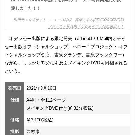
定しました！！
公式サイト ニュース詳細
高瀬くるみ(BEYOOOOONDS)
ファースト写真集「くるみイロ」発売決定！！
オデッセー出版による限定発売（e-LineUP！Mall内オデッ
セー出版オフィシャルショップ、ハロー！プロジェクト オフ
ィシャルショップ各店、書泉グランデ、書泉ブックタワー）
ながら、しっかり32分にも及ぶメイキングDVDも同梱される
という。
発売日
2021年3月16日
仕様
A4判・全112ページ
メイキングDVD付き(約32分収録)
価格
￥3,100(税込)
撮影
西村康