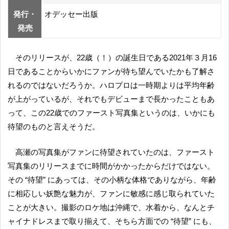
発行・
オデッセー出版
発売
そのリリースが、22歳（！）の誕生日である2021年３月16
日であることからいかにファンが待ち望んでいたかも了解さ
れるのではないだろうか。ハロプロは一時期よりは平均年齢
が上がっているが、それでもデビューまで長かったこともあ
って、この22歳でのファースト写真集というのは、いかにも
待望のものと言えそうだ。
高瀬の写真集がファンに待望されていたのは、ファースト
写真集のリリースまでに時間がかかったからだけではない。
その “待望” にあっては、その小柄な体格でありながら、年齢
に相応しい妖艶な魅力が、ファンに敏感に感じ取られていた
ことが大きい。撮影のロケ地は沖縄で、水着から、なんとチ
ャイナドレスまで取り揃えて、そちら方面での “待望” にも、