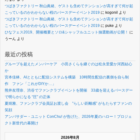
つばきファクトリー 秋山眞緒、ゲストも含めてテンションが高すぎて何が起
こっているのかわからない程のバースデーイベント2019
に
kogonil
より
つばきファクトリー 秋山眞緒、ゲストも含めてテンションが高すぎて何が起
こっているのかわからない程のバースデーイベント2019
に
puke
より
ひなフェス2019、開催概要とソロ&シャッフルユニット抽選動画が公開！
に
うーん
より
最近の投稿
グループを超えたメンバーケア 小田さくらを継ぐのは松永里愛か河西結心
か
宮本佳林、AIとともに配信システムを構築 10時間生配信の裏側を自ら制
作 ファン「これがDIYか…」
熊井友理奈、渋谷でファンクラブイベントを開催 33歳を迎えるバースデー
で明らかになる “圧” の正体
夏焼雅、ファンクラブ会員証お渡し会 ”らしい距離感” がもたらすファンの
笑顔
アンバサダー・ユニット ConChu! が告げた、2026年夏のハロー！プロジェ
クト新世代の幕開け
2026年8月