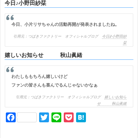
今日♪小野田紗栞
今日、小片リサちゃんの活動再開が発表されましたね。
つばきファクトリー オフィシャルブログ
今日♪小野田紗
栞
嬉しいお知らせ 秋山眞緒
わたしももちろん嬉しいけど
ファンの皆さんも喜んでるんじゃないかなぁ
つばきファクトリー オフィシャルブログ
嬉しいお知ら
せ 秋山眞緒
F
T
Li
P
H
a
wi
n
o
at
c
tt
e
ck
e