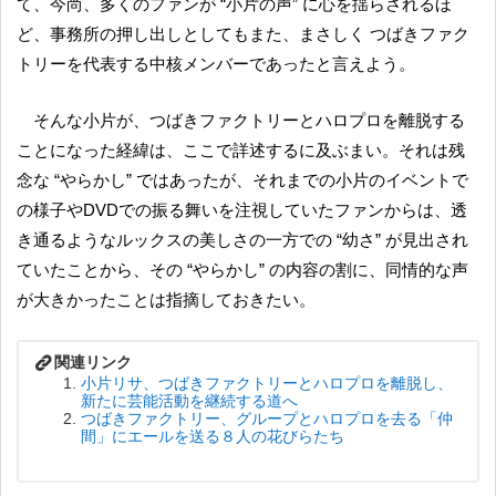
て、今尚、多くのファンが “小片の声” に心を揺らされるほ
ど、事務所の押し出しとしてもまた、まさしく つばきファク
トリーを代表する中核メンバーであったと言えよう。
そんな小片が、つばきファクトリーとハロプロを離脱する
ことになった経緯は、ここで詳述するに及ぶまい。それは残
念な “やらかし” ではあったが、それまでの小片のイベントで
の様子やDVDでの振る舞いを注視していたファンからは、透
き通るようなルックスの美しさの一方での “幼さ” が見出され
ていたことから、その “やらかし” の内容の割に、同情的な声
が大きかったことは指摘しておきたい。
小片リサ、つばきファクトリーとハロプロを離脱し、
新たに芸能活動を継続する道へ
つばきファクトリー、グループとハロプロを去る「仲
間」にエールを送る８人の花びらたち