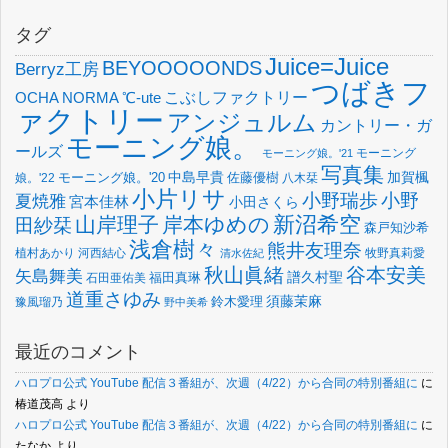
タグ
Juice=Juice
BEYOOOOONDS
Berryz工房
つばきフ
OCHA NORMA
℃-ute
こぶしファクトリー
ァクトリー
アンジュルム
カントリー・ガ
モーニング娘。
ールズ
モーニング
モーニング娘。'21
写真集
中島早貴
加賀楓
佐藤優樹
娘。'22
モーニング娘。'20
八木栞
小片リサ
小野瑞歩
小野
夏焼雅
宮本佳林
小田さくら
新沼希空
山岸理子
岸本ゆめの
田紗栞
森戸知沙希
浅倉樹々
熊井友理奈
植村あかり
河西結心
牧野真莉愛
清水佐紀
谷本安美
秋山眞緒
矢島舞美
譜久村聖
福田真琳
石田亜佑美
道重さゆみ
須藤茉麻
鈴木愛理
豫風瑠乃
野中美希
最近のコメント
ハロプロ公式 YouTube 配信３番組が、次週（4/22）から合同の特別番組に
に
椿道茂高
より
ハロプロ公式 YouTube 配信３番組が、次週（4/22）から合同の特別番組に
に
たなか
より