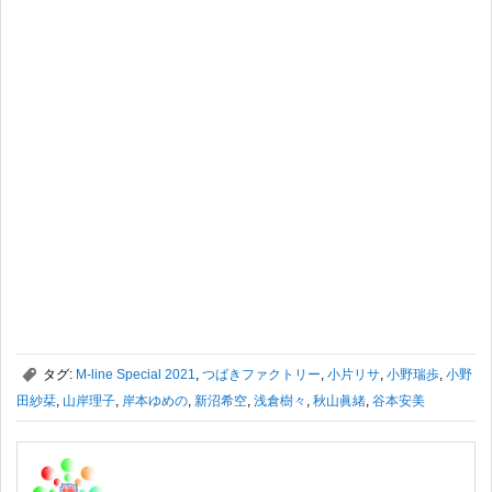
,
タグ:
M-line Special 2021
,
つばきファクトリー
,
小片リサ
,
小野瑞歩
,
小野
田紗栞
,
山岸理子
,
岸本ゆめの
,
新沼希空
,
浅倉樹々
,
秋山眞緒
,
谷本安美