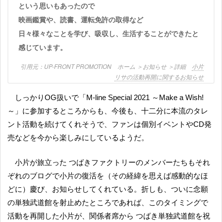
という思いもあったので
映画鑑賞や、読書、運転免許の取得など
日々様々なことを学び、吸収し、生活することができたと
感じています。
UP-FRONT PROMOTION ホーム ＞お知らせ ＞詳細
小片
リサの活動再開に関するお知らせ
しっかりOG扱いで「M-line Special 2021 ～Make a Wish!
～」に参加するところからも、今後も、十二分に本流のタレ
ント活動を続けてくれそうで、ファンは個別イベントやCD発
売などを今から楽しみにしているようだ。
小片が旅立った つばきファクトリーのメンバーたちもそれ
ぞれのブログで小片の復活を（その経緯を思えば感動的なほ
どに）慶び、お知らせしてくれている。折しも、ついに念願
の単独武道館を射止めたところであれば、このタイミングで
活動を再開した小片が、関係者席から つばき単独武道館を祝