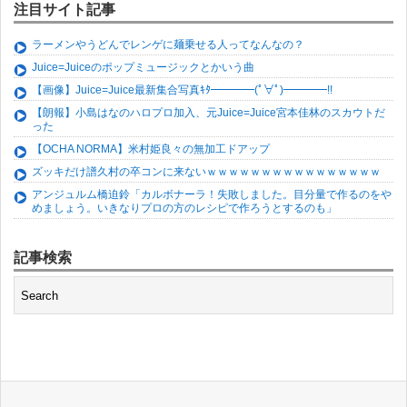
注目サイト記事
ラーメンやうどんでレンゲに麺乗せる人ってなんなの？
Juice=Juiceのポップミュージックとかいう曲
【画像】Juice=Juice最新集合写真ｷﾀ━━━━(ﾟ∀ﾟ)━━━━!!
【朗報】小島はなのハロプロ加入、元Juice=Juice宮本佳林のスカウトだ
った
【OCHA NORMA】米村姫良々の無加工ドアップ
ズッキだけ譜久村の卒コンに来ないｗｗｗｗｗｗｗｗｗｗｗｗｗｗｗｗ
アンジュルム橋迫鈴「カルボナーラ！失敗しました。目分量で作るのをや
めましょう。いきなりプロの方のレシピで作ろうとするのも」
記事検索