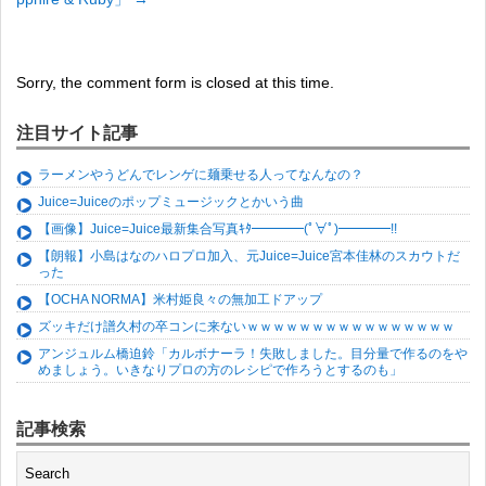
Sorry, the comment form is closed at this time.
注目サイト記事
ラーメンやうどんでレンゲに麺乗せる人ってなんなの？
Juice=Juiceのポップミュージックとかいう曲
【画像】Juice=Juice最新集合写真ｷﾀ━━━━(ﾟ∀ﾟ)━━━━!!
【朗報】小島はなのハロプロ加入、元Juice=Juice宮本佳林のスカウトだ
った
【OCHA NORMA】米村姫良々の無加工ドアップ
ズッキだけ譜久村の卒コンに来ないｗｗｗｗｗｗｗｗｗｗｗｗｗｗｗｗ
アンジュルム橋迫鈴「カルボナーラ！失敗しました。目分量で作るのをや
めましょう。いきなりプロの方のレシピで作ろうとするのも」
記事検索