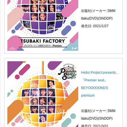
出版社/メーカー: SMM
itaku(DVD)(SNDDP)
発売日: 2021/1/27
Hello! Project presents…
『Premier seat』
BEYOOOOONDS
premium
出版社/メーカー: SMM
itaku(DVD)(SNDDP)
発売日: 2021/3/31