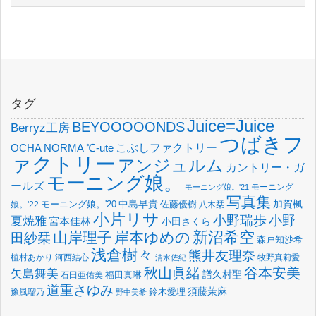
タグ
Juice=Juice
BEYOOOOONDS
Berryz工房
つばきフ
OCHA NORMA
℃-ute
こぶしファクトリー
ァクトリー
アンジュルム
カントリー・ガ
モーニング娘。
ールズ
モーニング
モーニング娘。'21
写真集
中島早貴
加賀楓
佐藤優樹
娘。'22
モーニング娘。'20
八木栞
小片リサ
小野瑞歩
小野
夏焼雅
宮本佳林
小田さくら
新沼希空
山岸理子
岸本ゆめの
田紗栞
森戸知沙希
浅倉樹々
熊井友理奈
植村あかり
河西結心
牧野真莉愛
清水佐紀
谷本安美
秋山眞緒
矢島舞美
譜久村聖
福田真琳
石田亜佑美
道重さゆみ
須藤茉麻
鈴木愛理
豫風瑠乃
野中美希