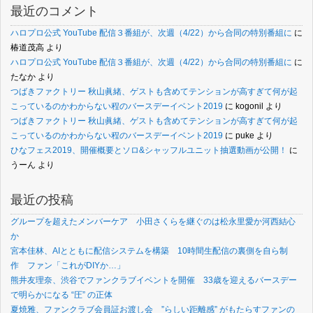
最近のコメント
ハロプロ公式 YouTube 配信３番組が、次週（4/22）から合同の特別番組に
に
椿道茂高
より
ハロプロ公式 YouTube 配信３番組が、次週（4/22）から合同の特別番組に
に
たなか
より
つばきファクトリー 秋山眞緒、ゲストも含めてテンションが高すぎて何が起
こっているのかわからない程のバースデーイベント2019
に
kogonil
より
つばきファクトリー 秋山眞緒、ゲストも含めてテンションが高すぎて何が起
こっているのかわからない程のバースデーイベント2019
に
puke
より
ひなフェス2019、開催概要とソロ&シャッフルユニット抽選動画が公開！
に
うーん
より
最近の投稿
グループを超えたメンバーケア 小田さくらを継ぐのは松永里愛か河西結心
か
宮本佳林、AIとともに配信システムを構築 10時間生配信の裏側を自ら制
作 ファン「これがDIYか…」
熊井友理奈、渋谷でファンクラブイベントを開催 33歳を迎えるバースデー
で明らかになる “圧” の正体
夏焼雅、ファンクラブ会員証お渡し会 ”らしい距離感” がもたらすファンの