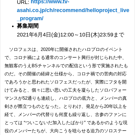
https://www.tv-
URL:
asahi.co.jp/ch/recommend/helloproject_live
_program/
募集期間
2021年6月4日(金)12:00～10日(木)23:59まで
ソロフェスは、2020年に開催されたハロプロのイベント
で、コロナ禍による通常のコンサート興行が封じられた中、
無観客のうえBSチャンネルでの配信という形で実施されたも
のだ。その開催の経緯と仕様から、コロナ禍での苦肉の対応
であろうかと思われたソロフェスだったが、実際にフタを開
けてみると、個々に思い思いの工夫を凝らしたソロパフォー
マンスが52通りも連続し、ハロプロの底力と、メンバーの真
剣さが際立つものとなった。とりわけ、発足から20年以上を
経て、メンバーの代替りも何度も繰り返し、古参のファンに
とっては “ついこないだ加入したばかり” であるかのような現
役のメンバーたちが、大向こうを唸らせる迫力のソロステー