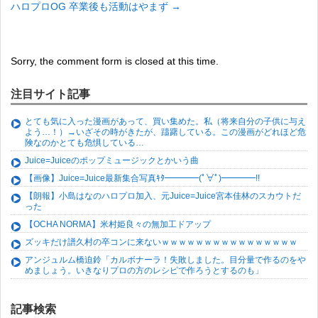
ハロプロOG 卒業後も活動はやまず
→
Sorry, the comment form is closed at this time.
注目サイト記事
とても気に入った漫画があって、買い集めた。私（将来自分の子供に与え
よう…！）→いざその時がきたが、躊躇している。この漫画がどれほど危
険なのかとても危惧している…
Juice=Juiceのポップミュージックとかいう曲
【画像】Juice=Juice最新集合写真ｷﾀ━━━━(ﾟ∀ﾟ)━━━━!!
【朗報】小島はなのハロプロ加入、元Juice=Juice宮本佳林のスカウトだ
った
【OCHA NORMA】米村姫良々の無加工ドアップ
ズッキだけ譜久村の卒コンに来ないｗｗｗｗｗｗｗｗｗｗｗｗｗｗｗｗ
アンジュルム橋迫鈴「カルボナーラ！失敗しました。目分量で作るのをや
めましょう。いきなりプロの方のレシピで作ろうとするのも」
記事検索