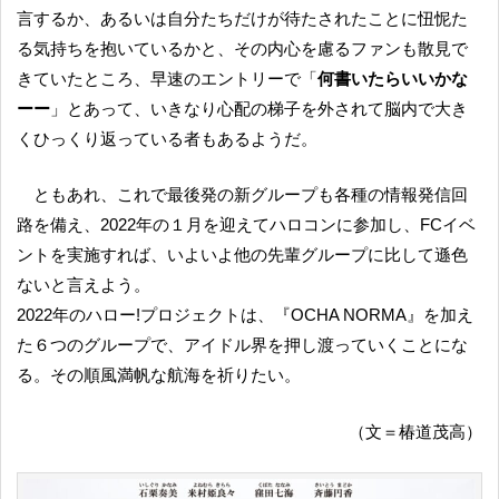
言するか、あるいは自分たちだけが待たされたことに忸怩た
る気持ちを抱いているかと、その内心を慮るファンも散見で
きていたところ、早速のエントリーで「
何書いたらいいかな
ーー
」とあって、いきなり心配の梯子を外されて脳内で大き
くひっくり返っている者もあるようだ。
ともあれ、これで最後発の新グループも各種の情報発信回
路を備え、2022年の１月を迎えてハロコンに参加し、FCイベ
ントを実施すれば、いよいよ他の先輩グループに比して遜色
ないと言えよう。
2022年のハロー!プロジェクトは、『OCHA NORMA』を加え
た６つのグループで、アイドル界を押し渡っていくことにな
る。その順風満帆な航海を祈りたい。
（文＝椿道茂高）