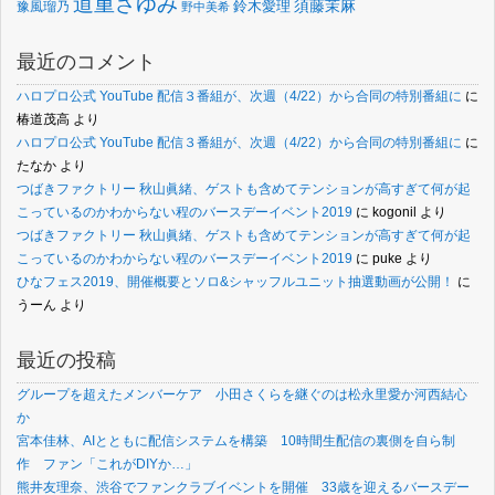
道重さゆみ
須藤茉麻
鈴木愛理
豫風瑠乃
野中美希
最近のコメント
ハロプロ公式 YouTube 配信３番組が、次週（4/22）から合同の特別番組に
に
椿道茂高
より
ハロプロ公式 YouTube 配信３番組が、次週（4/22）から合同の特別番組に
に
たなか
より
つばきファクトリー 秋山眞緒、ゲストも含めてテンションが高すぎて何が起
こっているのかわからない程のバースデーイベント2019
に
kogonil
より
つばきファクトリー 秋山眞緒、ゲストも含めてテンションが高すぎて何が起
こっているのかわからない程のバースデーイベント2019
に
puke
より
ひなフェス2019、開催概要とソロ&シャッフルユニット抽選動画が公開！
に
うーん
より
最近の投稿
グループを超えたメンバーケア 小田さくらを継ぐのは松永里愛か河西結心
か
宮本佳林、AIとともに配信システムを構築 10時間生配信の裏側を自ら制
作 ファン「これがDIYか…」
熊井友理奈、渋谷でファンクラブイベントを開催 33歳を迎えるバースデー