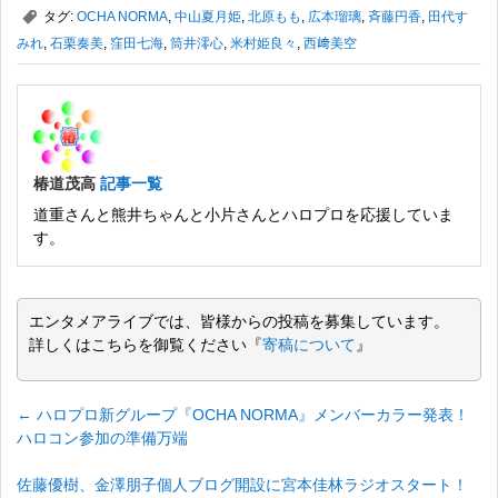
,
タグ:
OCHA NORMA
,
中山夏月姫
,
北原もも
,
広本瑠璃
,
斉藤円香
,
田代す
みれ
,
石栗奏美
,
窪田七海
,
筒井澪心
,
米村姫良々
,
西﨑美空
椿道茂高
記事一覧
道重さんと熊井ちゃんと小片さんとハロプロを応援していま
す。
エンタメアライブでは、皆様からの投稿を募集しています。
詳しくはこちらを御覧ください『
寄稿について
』
←
ハロプロ新グループ『OCHA NORMA』メンバーカラー発表！
ハロコン参加の準備万端
佐藤優樹、金澤朋子個人ブログ開設に宮本佳林ラジオスタート！