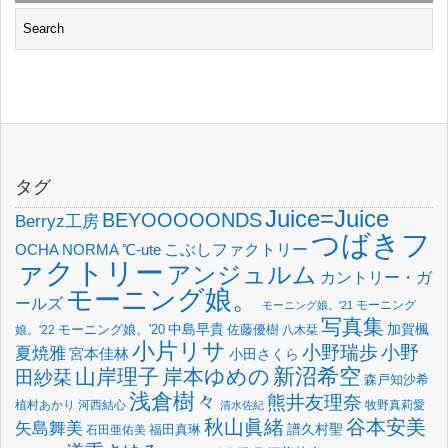
タグ
Juice=Juice
BEYOOOOONDS
Berryz工房
つばきフ
OCHA NORMA
℃-ute
こぶしファクトリー
ァクトリー
アンジュルム
カントリー・ガ
モーニング娘。
ールズ
モーニング
モーニング娘。'21
写真集
中島早貴
加賀楓
佐藤優樹
娘。'22
モーニング娘。'20
八木栞
小片リサ
小野瑞歩
小野
夏焼雅
宮本佳林
小田さくら
新沼希空
山岸理子
岸本ゆめの
田紗栞
森戸知沙希
浅倉樹々
熊井友理奈
植村あかり
河西結心
牧野真莉愛
清水佐紀
谷本安美
秋山眞緒
矢島舞美
譜久村聖
福田真琳
石田亜佑美