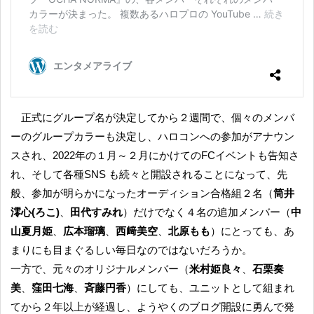
正式にグループ名が決定してから２週間で、個々のメンバ
ーのグループカラーも決定し、ハロコンへの参加がアナウン
スされ、2022年の１月～２月にかけてのFCイベントも告知さ
れ、そして各種SNS も続々と開設されることになって、先
般、参加が明らかになったオーディション合格組２名（
筒井
澪心(ろこ)
、
田代すみれ
）だけでなく４名の追加メンバー（
中
山夏月姫
、
広本瑠璃
、
西﨑美空
、
北原もも
）にとっても、あ
まりにも目まぐるしい毎日なのではないだろうか。
一方で、元々のオリジナルメンバー（
米村姫良々
、
石栗奏
美
、
窪田七海
、
斉藤円香
）にしても、ユニットとして組まれ
てから２年以上が経過し、ようやくのブログ開設に勇んで発