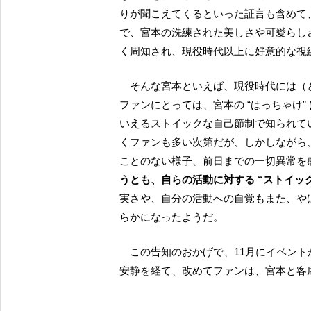
りが聞こえてくるといった証言も含めて
で、宮本の洗練された美しさや可愛らしさ
く周知され、現役時代以上に好意的な視
そんな宮本といえば、現役時代には（とりわけDVDマガジンなどをしっかり追跡しているコアな
ファンにとっては、宮本の “はっちゃけ
いえるストイックな自己節制で知られていた
くファンも多い次第だが、しかしながら
ことのない様子、前日までの一切異常を感
うとも、自らの活動に対する “ストイッ
実さや、自分の活動への自覚もまた、や
らかになったようだ。
この告知のおかげで、11月にイベントが予定されていることが明らかにもなったわけで、今般の
安静を経て、改めてファンは、宮本と客