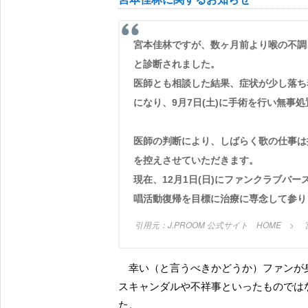
宮本佳林ですが、数ヶ月前より喉の不調を訴えており、病院で診察を受けた結果「声帯ポリープ」
と診断されました。
医師とも相談した結果、症状が少し落ち
になり、9月7日(土)に手術を行い無事
医師の判断により、しばらく歌の仕事は
を控えさせていただきます。
現在、12月1日(日)にファンクラブバ
唱活動復帰を目標に治療に専念して参り
J.PROOM 公式サイト HOME
幸い（と言うべきかどうか）ファンが身を固くしなければならなかったような予想とは異なり、
スキャンダルや不祥事といったものでは
た。