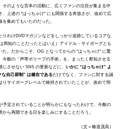
、そのような宮本の活動に、広くファンの注目が集まる中
、上述の “はっちゃけ” にも関係する奔放さが、改めて広
線を集めてもいたのだった。
” は周知のことだったとはいえ）アイドル・サイボーグとも
。だからこそ、OG となってからの “はっちゃけ” に驚
、今般の「声帯ポリープの手術」を、まったく察知させる
じさせない SNS の更新などに、
いかに “はっちゃけ” よ
クな自己節制” は健在である
だけでなく、ファンに対する誠
はりサイボーグレベルで維持されていたことが、改めて明
席から再開できる日を楽しみにすることだろう。
（文＝椿道茂高）