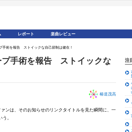
ム
レポート
楽曲レビュー
プ手術を報告 ストイックな自己節制は健在！
ープ手術を報告 ストイックな
注
椿道茂高
いう。