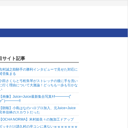
目サイト記事
吉村誠之助騎手の勝利インタビューで見せた対応に
賛否集まる
小田さくらと弓桁朱琴がストレッチの後に手を洗い
に行く理由について大激論！どっちも一歩も引かな
い
【画像】Juice=Juice最新集合写真ｷﾀ━━━━(ﾟ
∀ﾟ)━━━━!!
【朗報】小島はなのハロプロ加入、元Juice=Juice
宮本佳林のスカウトだった
【OCHA NORMA】米村姫良々の無加工ドアップ
ズッキだけ譜久村の卒コンに来ないｗｗｗｗｗｗｗ