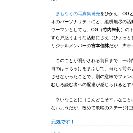
まもなくの写真集発売
をひかえ、OG
オのパーソナリティにと、縦横無尽の活
ウーマンとしても、OG（
竹内朱莉
）の
すら戸惑うような活動にさえ（ひょっとしたら
リジナルメンバーの
宮本佳林
だが、声帯
このことが明かされる前日まで、一時的に「休む」と宣言した以外には普通に SNS を明るく、独
自のはっちゃけをまぶして、当たり前の
させなかったことで、別の意味でファンに
むしろ読む者への配慮が感じられるとす
幸いなことに（こんどこそ幸いなことに）無事に手術は済み、しばらくは安静にしなければなら
ないようだが、改めて歌唱のステージに
元気です！