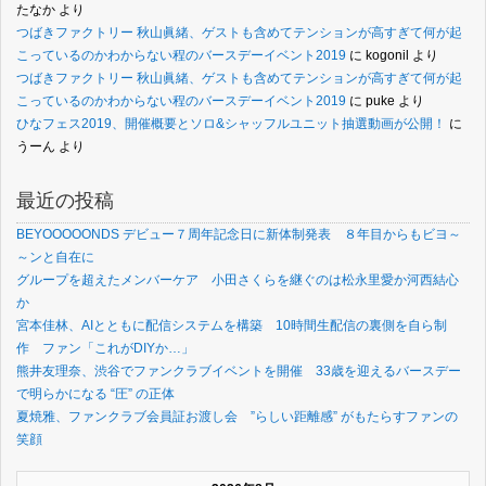
たなか
より
つばきファクトリー 秋山眞緒、ゲストも含めてテンションが高すぎて何が起
こっているのかわからない程のバースデーイベント2019
に
kogonil
より
つばきファクトリー 秋山眞緒、ゲストも含めてテンションが高すぎて何が起
こっているのかわからない程のバースデーイベント2019
に
puke
より
ひなフェス2019、開催概要とソロ&シャッフルユニット抽選動画が公開！
に
うーん
より
最近の投稿
BEYOOOOONDS デビュー７周年記念日に新体制発表 ８年目からもビヨ～
～ンと自在に
グループを超えたメンバーケア 小田さくらを継ぐのは松永里愛か河西結心
か
宮本佳林、AIとともに配信システムを構築 10時間生配信の裏側を自ら制
作 ファン「これがDIYか…」
熊井友理奈、渋谷でファンクラブイベントを開催 33歳を迎えるバースデー
で明らかになる “圧” の正体
夏焼雅、ファンクラブ会員証お渡し会 ”らしい距離感” がもたらすファンの
笑顔