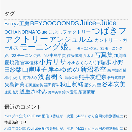
タグ
Juice=Juice
BEYOOOOONDS
Berryz工房
つばきフ
OCHA NORMA
℃-ute
こぶしファクトリー
ァクトリー
アンジュルム
カントリー・ガ
モーニング娘。
ールズ
モーニング
モーニング娘。'21
写真集
中島早貴
加賀楓
佐藤優樹
娘。'22
モーニング娘。'20
八木栞
小片リサ
小野瑞歩
小野
夏焼雅
宮本佳林
小田さくら
新沼希空
山岸理子
岸本ゆめの
田紗栞
森戸知沙希
浅倉樹々
熊井友理奈
植村あかり
河西結心
牧野真莉愛
清水佐紀
谷本安美
秋山眞緒
矢島舞美
譜久村聖
福田真琳
石田亜佑美
道重さゆみ
須藤茉麻
鈴木愛理
豫風瑠乃
野中美希
最近のコメント
ハロプロ公式 YouTube 配信３番組が、次週（4/22）から合同の特別番組に
に
椿道茂高
より
ハロプロ公式 YouTube 配信３番組が、次週（4/22）から合同の特別番組に
に