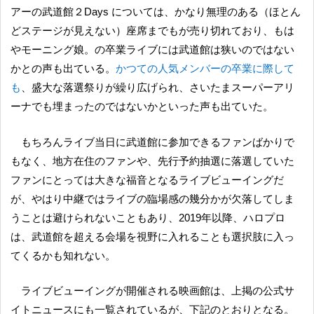
アーの武道館２Days については、かなり無理のある（ほとん
どステージが見えない）座席までもが売り切れており、もは
やモーニング娘。の卒業ライブには武道館は狭いのではない
かとの声も出ている。
かつての人気メンバーの卒業に際して
も
、盛大な落選祭りが繰り広げられ、さいたまスーパーアリ
ーナでも埋まったのではないかといった声も出ていた。
もちろんライブ当日に武道館に参加できるファンばかりで
もなく、地方在住のファンや、先行予約抽選に落選していた
ファンにとっては大きな福音となるライブビューイングだ
が、やはり中継ではライブの臨場感の幾分かが欠落してしま
うことは避けられないこともあり、2019年以降、ハロプロ
は、武道館を超える会場を視野に入れることも選択肢に入っ
てくるかも知れない。
ライブビューイングが開催される映画館は、上掲の公式サ
イトニュースにも一覧されているが、下記のとおりとなる。