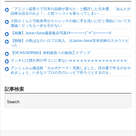
「アニソン盆祭りで日本の品格が落ちた」と酷評した元女優、「あんたが
品格を語るのかよ！」と総ツッコミを食らってしまい……
小田さくらと弓桁朱琴がストレッチの後に手を洗いに行く理由について大
激論！どっちも一歩も引かない
【画像】Juice=Juice最新集合写真ｷﾀ━━━━(ﾟ∀ﾟ)━━━━!!
【朗報】小島はなのハロプロ加入、元Juice=Juice宮本佳林のスカウトだ
った
【OCHA NORMA】米村姫良々の無加工ドアップ
ズッキだけ譜久村の卒コンに来ないｗｗｗｗｗｗｗｗｗｗｗｗｗｗｗｗ
アンジュルム橋迫鈴「カルボナーラ！失敗しました。目分量で作るのをや
めましょう。いきなりプロの方のレシピで作ろうとするのも」
記事検索