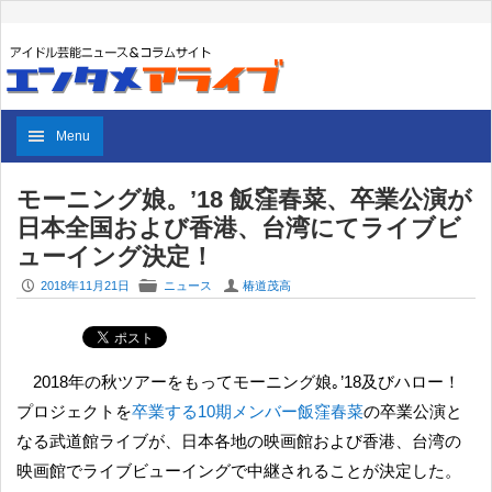
Menu
モーニング娘。’18 飯窪春菜、卒業公演が
日本全国および香港、台湾にてライブビ
ューイング決定！
P
F
U
2018年11月21日
ニュース
椿道茂高
2018年の秋ツアーをもってモーニング娘｡’18及びハロー！
プロジェクトを
卒業する10期メンバー飯窪春菜
の卒業公演と
なる武道館ライブが、日本各地の映画館および香港、台湾の
映画館でライブビューイングで中継されることが決定した。