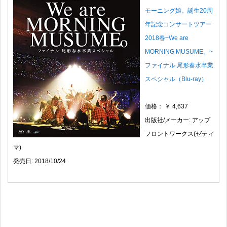
モーニング娘。誕生20周
年記念コンサートツアー
2018春~We are
MORNING MUSUME。~
ファイナル 尾形春水卒業
スペシャル（Blu-ray）
価格： ￥ 4,637
出版社/メーカー: アップ
フロントワークス(ゼティ
マ)
発売日: 2018/10/24