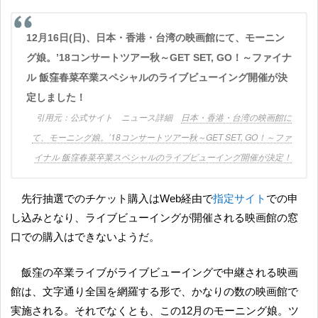
12月16日(日)、日本・香港・台湾の映画館にて、モーニン
グ娘。’18コンサートツアー秋～GET SET, GO！～ファイナ
ル 飯窪春菜卒業スペシャルのライブビューイング開催が決
定しました！
公式サイト ニュース詳細
日本・香港・台湾の映画館に
て、モーニング娘。’18コンサートツアー秋～GET SET, GO！～ファ
イナル 飯窪春菜卒業スペシャルのライブビューイング開催が決定！
先行抽選でのチケット購入はWeb経由で
指定サイト
での申
し込みとなり、ライブビューイングが開催される映画館の窓
口での購入はできないようだ。
飯窪の卒業ライブがライブビューイングで中継される映画
館は、文字通り全国を網羅する形で、かなりの数の映画館で
実施される。それでなくとも、この12月のモーニング娘。ツ