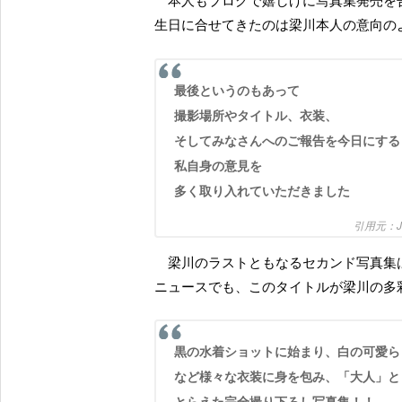
本人もブログで嬉しげに写真集発売を告知しているが、どうやら、写真集発売の告知を自分の誕
生日に合せてきたのは梁川本人の意向の
最後というのもあって
撮影場所やタイトル、衣装、
そしてみなさんへのご報告を今日にする
私自身の意見を
多く取り入れていただきました
J
梁川のラストともなるセカンド写真集
ニュースでも、このタイトルが梁川の多
黒の水着ショットに始まり、白の可愛らしい水着や、ワンピース、浴衣、制服、大人っぽい部屋着
など様々な衣装に身を包み、「大人」と「
とらえた完全撮り下ろし写真集！！