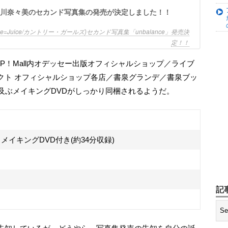
ルズの梁川奈々美のセカンド写真集の発売が決定しました！！
ce=Juice/カントリー・ガールズ)セカンド写真集「unbalance」発売決
定！！
クト オフィシャルショップ各店／書泉グランデ／書泉ブッ
及ぶメイキングDVDがしっかり同梱されるようだ。
／メイキングDVD付き(約34分収録)
記