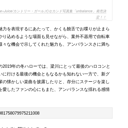
ce=Juice/カントリー・ガールズ)セカンド写真集「unbalance」発売決
定！！
やり込めるような場面も見せながら、案外不器用で自転車
様々な機会で示してくれた魅力も、アンバランスさに満ち
いに行ける最後の機会ともなるかも知れない一方で、新グ
輩の懐かしい楽曲を披露したりと、存分にステージを楽し
を愛したファンの心にもまた、アンバランスな揺れる感情
s/1081758079975211008