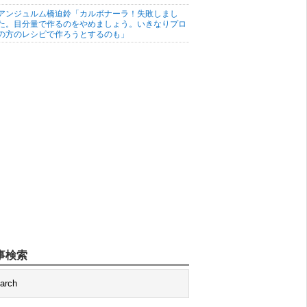
アンジュルム橋迫鈴「カルボナーラ！失敗しまし
た。目分量で作るのをやめましょう。いきなりプロ
の方のレシピで作ろうとするのも」
事検索