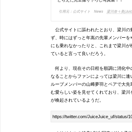
公式サイト News
梁川奈々美(Jui
公式サイトに謳われたとおり、梁川の魅力を表現するにあたって、かくも饒舌でお喋りが止まら
ず、時にはずっと年嵩の先輩メンバーを
にも乗れなかったりと、これまで梁川が
ていると言って良いだろう。
何より、現在その日程を順調に消化中の2019年の冬ハローでは、梁川にとって最後のハロコンと
なることからファンによっては梁川に逢
ループメンバーの山﨑夢羽とペアで大先
む愛らしい姿を見せてくれており、梁川
が喚起されているようだ。
https://twitter.com/JuiceJuice_uf/statu