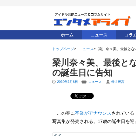
ホーム
ニュース
コラ
トップページ
ニュース
梁川奈々美、最後とな
梁川奈々美、最後とな
の誕生日に告知
P
F
U
2019年1月6日
ニュース
椿道茂高
この春に
卒業がアナウンス
されている 
写真集が発売される。17歳の誕生日を迎