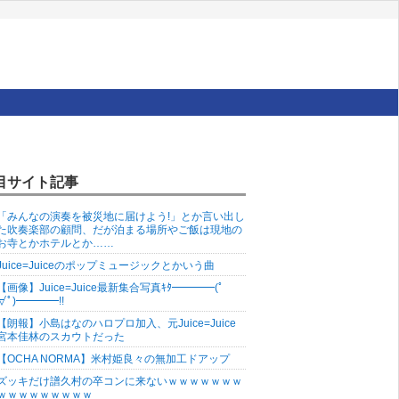
目サイト記事
「みんなの演奏を被災地に届けよう!」とか言い出し
た吹奏楽部の顧問、だが泊まる場所やご飯は現地の
お寺とかホテルとか……
Juice=Juiceのポップミュージックとかいう曲
【画像】Juice=Juice最新集合写真ｷﾀ━━━━(ﾟ
∀ﾟ)━━━━!!
【朗報】小島はなのハロプロ加入、元Juice=Juice
宮本佳林のスカウトだった
【OCHA NORMA】米村姫良々の無加工ドアップ
ズッキだけ譜久村の卒コンに来ないｗｗｗｗｗｗｗ
ｗｗｗｗｗｗｗｗｗ