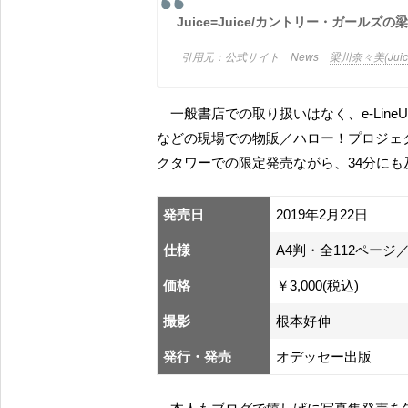
Juice=Juice/カントリー・ガー
公式サイト News
梁川奈々美(Jui
一般書店での取り扱いはなく、e-LineUP！Mall内オデッセー出版オフィシャルショップ／ライブ
などの現場での物販／ハロー！プロジェ
クタワーでの限定発売ながら、34分にも
発売日
2019年2月22日
仕様
A4判・全112ページ
価格
￥3,000(税込)
撮影
根本好伸
発行・発売
オデッセー出版