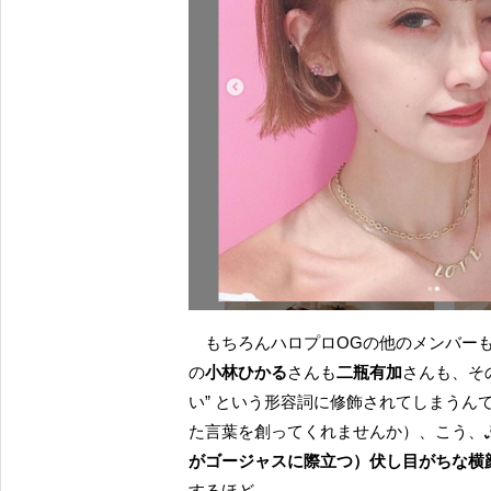
もちろんハロプロOGの他のメンバーも、現役のハロメンも、そして言うまでもなく PINK CRES.
の
小林ひかる
さんも
二瓶有加
さんも、そ
い” という形容詞に修飾されてしまう
た言葉を創ってくれませんか）、こう、
がゴージャスに際立つ）伏し目がちな横
するほど。