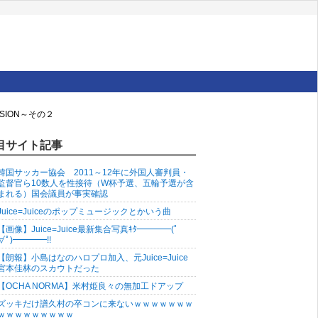
USION～その２
目サイト記事
韓国サッカー協会 2011～12年に外国人審判員・
監督官ら10数人を性接待（W杯予選、五輪予選が含
まれる）国会議員が事実確認
Juice=Juiceのポップミュージックとかいう曲
【画像】Juice=Juice最新集合写真ｷﾀ━━━━(ﾟ
∀ﾟ)━━━━!!
【朗報】小島はなのハロプロ加入、元Juice=Juice
宮本佳林のスカウトだった
【OCHA NORMA】米村姫良々の無加工ドアップ
ズッキだけ譜久村の卒コンに来ないｗｗｗｗｗｗｗ
ｗｗｗｗｗｗｗｗｗ