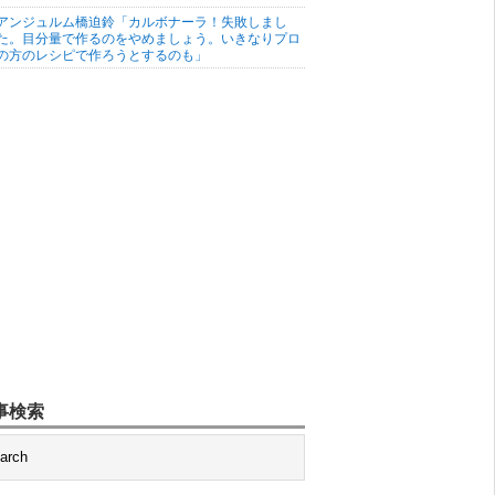
アンジュルム橋迫鈴「カルボナーラ！失敗しまし
た。目分量で作るのをやめましょう。いきなりプロ
の方のレシピで作ろうとするのも」
事検索