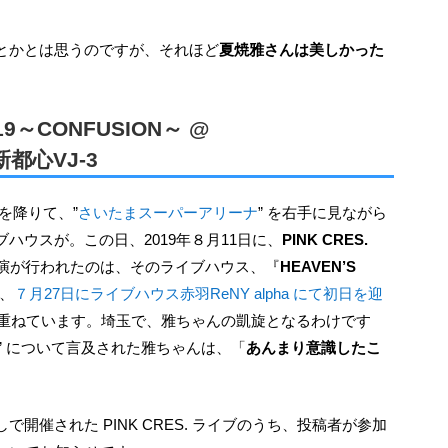
ことかとは思うのですが、それほど
夏焼雅さんは美しかった
2019～CONFUSION～ @
新都心VJ-3
を降りて、”
さいたまスーパーアリーナ
” を右手に見ながら
ハウスが。この日、2019年８月11日に、
PINK CRES.
演が行われたのは、そのライブハウス、『
HEAVEN’S
、
７月27日にライブハウス赤羽ReNY alpha にて初日を迎
重ねています。埼玉で、雅ちゃんの凱旋となるわけです
” について言及された雅ちゃんは、「
あんまり意識したこ