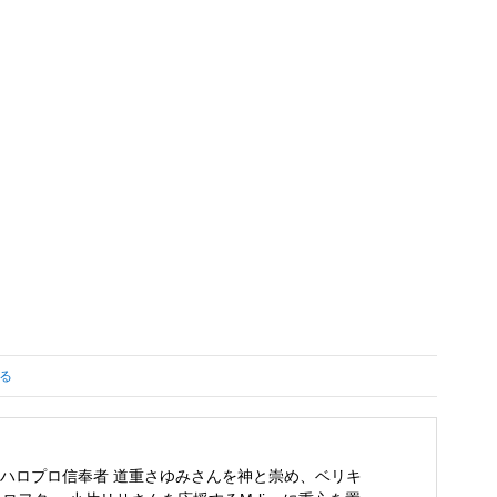
る
ハロプロ信奉者 道重さゆみさんを神と崇め、ベリキ