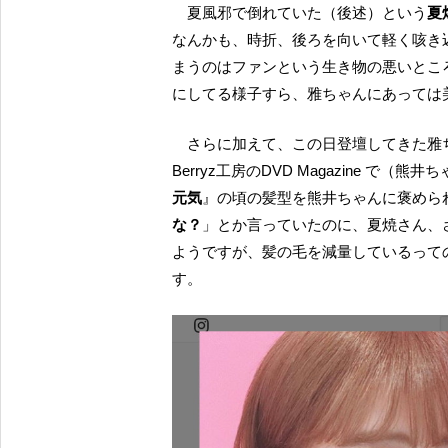
夏風邪で倒れていた（後述）という
夏
なんかも、時折、後ろを向いて軽く咳き
まうのはファンという生き物の悪いとこ
にしてる様子すら、雅ちゃんにあっては
さらに加えて、この日登壇してきた雅ちゃんは襟足の跳ね返りも鮮やかなショートボブ。かつて
Berryz工房のDVD Magazine で（
元気
』の頃の髪型を熊井ちゃんに褒めら
な？
」とか言っていたのに、夏焼さん、
ようですが、髪の毛を減量しているって
す。