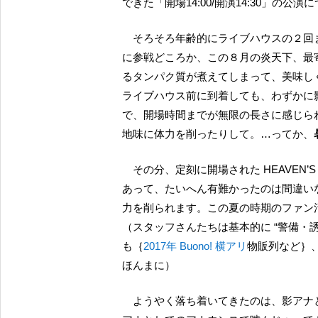
できた「開場14:00/開演14:30」の公
そろそろ年齢的にライブハウスの２回まわしフル参戦が厳しくなってきた投稿者ですが、ライブ
に参戦どころか、この８月の炎天下、最
るタンパク質が煮えてしまって、美味し
ライブハウス前に到着しても、わずかに
で、開場時間までが無限の長さに感じら
地味に体力を削ったりして。…ってか、
その分、定刻に開場された HEAVEN’S ROCK 内部は強力に冷房が効いており、非常に快適…で
あって、たいへん有難かったのは間違い
力を削られます。この夏の時期のファン
（スタッフさんたちは基本的に “警備・
も｛
2017年 Buono! 横アリ
物販列など｝
ほんまに）
ようやく落ち着いてきたのは、影アナ