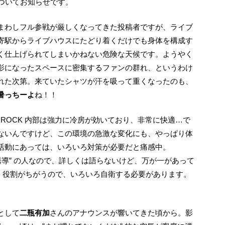
演についてお知らせです。
寄駅からライブハウスにたどり着くだけでも身体を構成す
く仕上げられてしまいかねない危険な天候です。ようやく
影になったスペースに密集するファンの群れ、というわけ
れた次第。来ていたシャツが汗を吸って重くなったのも、
暑っちーよ
ね！！
ないんですけど、この環境の急激な変化にも、やっぱり体
活動にあっては、いろいろ対策が必要だと痛感中。
誘導” の人なので、詳しくは語らないけど、万が一があって
、役割がちがうので、いろいろ自衛する必要があります。
として
二瓶有加
さんのアナウンスが響いてきた頃から。影