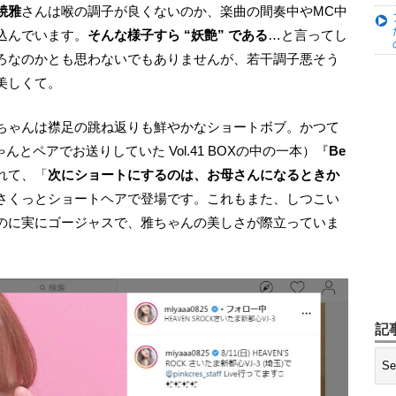
焼雅
さんは喉の調子が良くないのか、楽曲の間奏中やMC中
込んでいます。
そんな様子すら “妖艶” である
…と言ってし
ろなのかとも思わないでもありませんが、若干調子悪そう
美しくて。
熊井ちゃんとペアでお送りしていた Vol.41 BOXの中の一本）『
Be
れて、「
次にショートにするのは、お母さんになるときか
さくっとショートヘアで登場です。これもまた、しつこい
のに実にゴージャスで、雅ちゃんの美しさが際立っていま
記