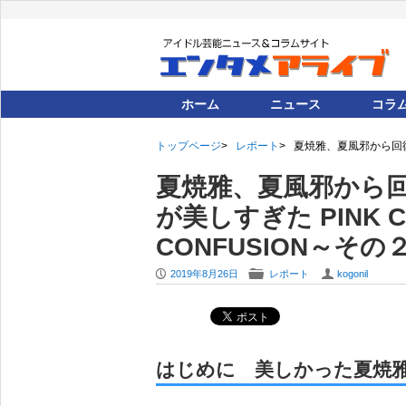
ホーム
ニュース
コラ
トップページ
レポート
夏焼雅、夏風邪から回復した
夏焼雅、夏風邪から
が美しすぎた PINK CRE
CONFUSION～その
P
F
U
2019年8月26日
レポート
kogonil
はじめに 美しかった夏焼