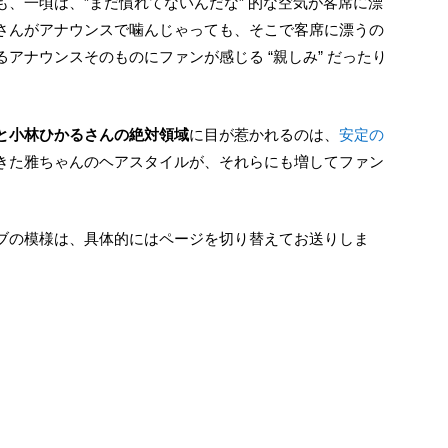
、一頃は、”まだ慣れてないんだな” 的な空気が客席に漂
さんがアナウンスで噛んじゃっても、そこで客席に漂うの
アナウンスそのものにファンが感じる “親しみ” だったり
と小林ひかるさんの絶対領域
に目が惹かれるのは、
安定の
きた雅ちゃんのヘアスタイルが、それらにも増してファン
H
at
e
ぶっ倒れた雅ちゃん ～その圧巻の美しさ～
n