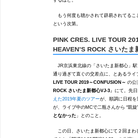
もう何度も聴かされて辟易されてる
という次第。
PINK CRES. LIVE TOUR 
HEAVEN’S ROCK さいたま
JR京浜東北線の「さいたま新都心」駅
通り過ぎて直ぐの交差点に、とあるライブ
LIVE TOUR 2019～CONFUSION～
の公
ROCK さいたま新都心VJ-3
』にて。先日
えた2019年夏のツアー
が、順調に日程を
が、ライブ中のMCで二瓶さんから “凱旋
となかった
」とのこと。
この日、さいたま新都心にて２回まわしで開催された PINK CRES. ライブのうち、投稿者が参加