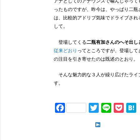
アナとしてのアナウンスで噛んじゃっても
ったものですが、昨今は、やっぱり二瓶
は、比較的アドリブ気味でドライブされる
して。
登場してくる
二瓶有加さんのへそ出し
従来どおり
ってところですが、登場して
の注目を引き寄せたのは既述のとおり。
そんな魅力的な３人が繰り広げたライブの模様は、具体的にはページを切り替えてお送りしま
す。
F
T
Li
P
a
wi
n
o
c
tt
e
ck
次ページ TIFで
e
er
et