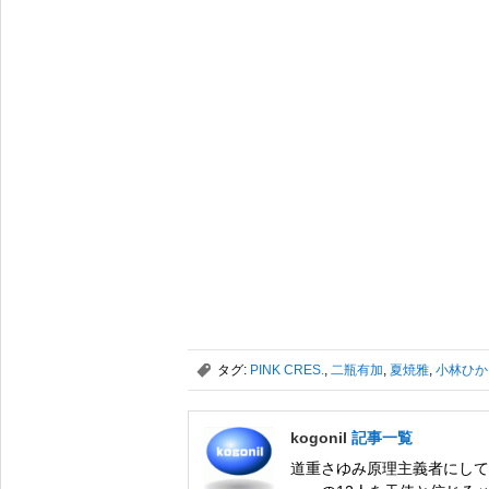
,
タグ:
PINK CRES.
,
二瓶有加
,
夏焼雅
,
小林ひか
kogonil
記事一覧
道重さゆみ原理主義者にして