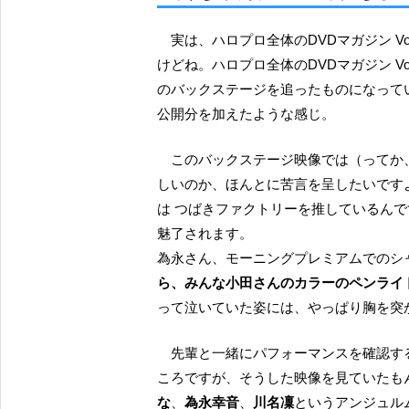
実は、ハロプロ全体のDVDマガジン Vol.72 について別の記事にしようかなって思っていたんです
けどね。ハロプロ全体のDVDマガジン Vo
のバックステージを追ったものになってい
公開分を加えたような感じ。
このバックステージ映像では（ってか、なんでハロコンとかのバックステージ映像がこんなに乏
しいのか、ほんとに苦言を呈したいです
は つばきファクトリーを推しているん
魅了されます。
為永さん、モーニングプレミアムでのシ
ら、みんな小田さんのカラーのペンライ
って泣いていた姿には、やっぱり胸を突
先輩と一緒にパフォーマンスを確認する松本わかなちゃんの横顔の端正さなんかにも触れたいと
ころですが、そうした映像を見ていたも
な
、
為永幸音
、
川名凜
というアンジュル