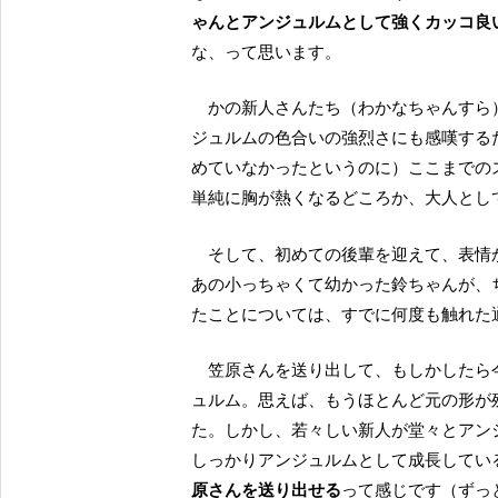
ゃんとアンジュルムとして強くカッコ良
な、って思います。
かの新人さんたち（わかなちゃんすら）を、しっかり攻撃型のメンバーへと育て上げているアン
ジュルムの色合いの強烈さにも感嘆する
めていなかったというのに）ここまでの
単純に胸が熱くなるどころか、大人とし
そして、初めての後輩を迎えて、表情
あの小っちゃくて幼かった鈴ちゃんが、
たことについては、すでに何度も触れた
笠原さんを送り出して、もしかしたら今後、新メンバーなんかもお迎えするかもしれないアンジ
ュルム。思えば、もうほとんど元の形が
た。しかし、若々しい新人が堂々とアン
しっかりアンジュルムとして成長してい
原さんを送り出せる
って感じです（ずっ