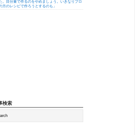
た。目分量で作るのをやめましょう。いきなりプロ
の方のレシピで作ろうとするのも」
事検索