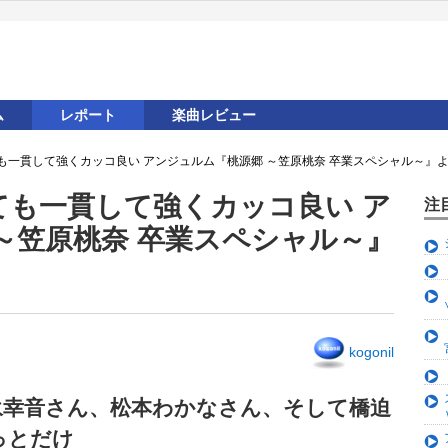
ム
レポート
楽曲レビュー
も一貫して強くカッコ良い アンジュルム『桃源郷 ～笠原桃奈 卒業スペシャル～』
ても一貫して強くカッコ良い ア
注
～笠原桃奈 卒業スペシャル～』
kogonil
永幸音
さん、
松本わかな
さん、そして橋迫
っとだけ