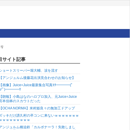
より
目サイト記事
ショートスリーパー堀大輔、涙を流す
【アンジュルム後藤花出演見合わせのお知らせ】
【画像】Juice=Juice最新集合写真ｷﾀ━━━━(ﾟ
∀ﾟ)━━━━!!
【朗報】小島はなのハロプロ加入、元Juice=Juice
宮本佳林のスカウトだった
【OCHA NORMA】米村姫良々の無加工ドアップ
ズッキだけ譜久村の卒コンに来ないｗｗｗｗｗｗｗ
ｗｗｗｗｗｗｗｗｗ
アンジュルム橋迫鈴「カルボナーラ！失敗しまし