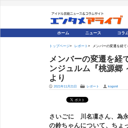
ホーム
ニュース
コラ
トップページ
レポート
メンバーの変遷を経て
メンバーの変遷を経
ンジュルム『桃源郷 
より
P
F
U
2021年11月21日
レポート
kogonil
さいごに
川名凜
さん、
為
の鈴ちゃんについて、ちょ