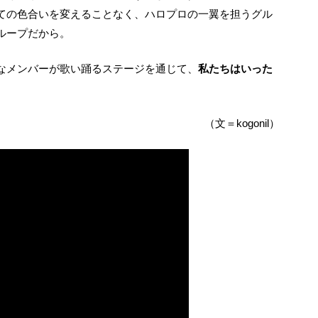
ての色合いを変えることなく、ハロプロの一翼を担うグル
ループだから。
的なメンバーが歌い踊るステージを通じて、
私たちはいった
。
（文＝kogonil）