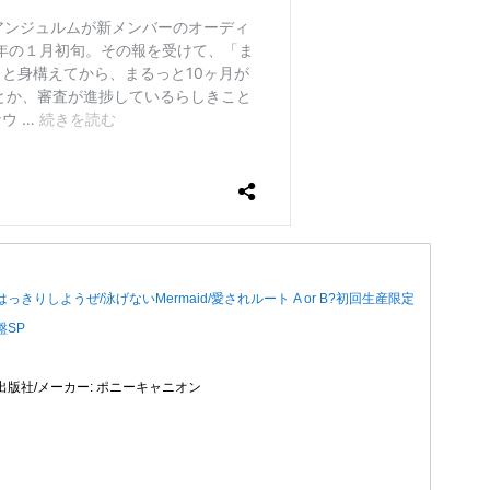
はっきりしようぜ/泳げないMermaid/愛されルート A or B?初回生産限定
盤SP
出版社/メーカー: ポニーキャニオン