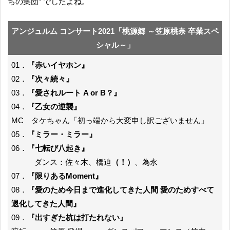
ちの集団” でしたよね。
アンジュルム コンサート2021「桃源郷 ～笠原桃奈 卒業スペ
シャル～」
01．
『赤いイヤホン』
02．
『次々続々』
03．
『愛されルート A or B？』
04．
『乙女の逆襲』
MC タケちゃん「初っ端から大変申し訳ございません」
05．
『ミラー・ミラー』
06．
『七転び八起き』
ダンス：佐々木、橋迫
（！）
、為永
07．
『限りあるMoment』
08．
『愛のため今日まで進化してきた人間 愛のためすべて
退化してきた人間』
09．
『出すぎた杭は打たれない』