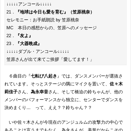
↓↓↓↓↓アンコール↓↓↓↓↓
21．
『地球は今日も愛を育む』（笠原桃奈）
セレモニー：お手紙朗読 by 笠原桃奈
MC 本日の感想からの、笠原へのメッセージ
22．
『友よ』
23．
『大器晩成』
↓↓↓↓↓ダブル・アンコール↓↓↓↓↓
笠原さんが出て来てご挨拶「愛してます！」
６曲目の『
七転び八起き
』では、ダンスメンバーが選抜さ
れています。そっとステージの隅にマイクを置いて、
佐々木
莉佳子
さん、
為永幸音
さん、そして橋迫の鈴ちゃんが、他の
メンバーのパフォーマンスから独立に、センターでダンスを
決めまくり… って、ええ？？鈴ちゃん？？
いや佐々木さんが今現在のアンジュルムの攻撃力の中心で
あることは言うまでもなく、為永さんが、美形だからこその