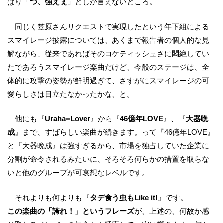
ぱり「
つ、強えぇ
」としか言えないところ。
同じく笠原さんリクエストで実現したという年下組による
スマイレージ披露については、あくまで報告者の個人的な見
解ながら、従来であればそのコケティッシュさに悶絶してい
たであろうスマイレージ楽曲だけど、今般のステージは、全
体的に攻撃の姿勢が鮮明過ぎて、さすがにスマイレージの可
愛らしさは目立たなかったかな、と。
他にも『
Uraha=Lover
』から『
46億年LOVE
』、『
大器晩
成
』まで、すばらしい楽曲が続きます。って『46億年LOVE』
と『大器晩成』は強すぎるから、市場を独占していた企業に
分割が命令されるみたいに、そろそろ何らかの措置を取らな
いと他のグループが可哀想なレベルです。
それよりも何よりも『
タデ食う虫もLike it!
』です。
この楽曲の「誇れ！」というフレーズ
が、上述の、何故か感