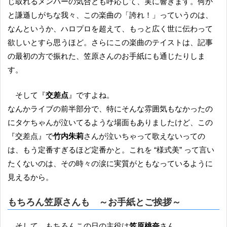
じ取れるメンバーの気合とも呼応して、実に響きます。何か
と謙遜しがちな我々、この楽曲の「誇れ！」っていうのは、
なんというか、ハロプロを超えて、もっと広く世に伝わって
欲しいとすら思うほど。さらにこの楽曲のテイストは、記事
の最初の方で振れた、笠原さんのお手紙にも通じたりしま
す。
そして『
交差点
』ですよね。
なんかライブの前半部分で、特にそんな雰囲気もなかったの
にタケちゃんが泣いてるような場面もありましたけど、この
『交差点』で
竹内朱莉
さんが泣いちゃって歌えないっての
は、もう定番すぎるほど定番かと。これを “様式美” って言い
たくないのは、その時々の涙に実質がともなっているように
見えるから。
もちろん笠原さんも ～お手紙とご挨拶～
そして、もちろんこの日の主役は
笠原桃奈
さん。