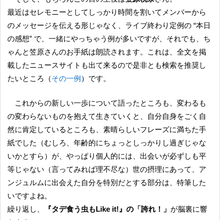
最近はセレモニーとしてしっかり時間を割いてメンバーから
のメッセージを伝える形じゃなく、ライブ終わり定例の “本日
の感想” で、一緒にやっちゃう例が多いですが、それでも、ち
ゃんと笠原さんのお手紙は朗読されます。これは、全文を掲
載したニュースサイトも出て来るので是非とも検索を推奨し
たいところ（
その一例
）です。
これからの新しい一歩について語ったところも、変わるも
の変わらないものを抱えて生きていくと、自分自身をごく自
然に肯定しているところも、素晴らしいフレーズに満ちた手
紙でした（むしろ、年齢的にちょっとしっかりし過ぎじゃな
いかとすら）が、やっぱり個人的には、出会いが必ずしも平
等じゃない（言ってみれば理不尽な）世の摂理にあって、ア
ンジュルムに出会えた自分を特別だとする部分は、特筆した
いですよね。
繰り返し、
『タデ食う虫もLike it!』の「誇れ！」
が脳裏に響