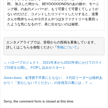
郎。 加入した時から、BEYOOOOONDSのあの娘や、モーニ
ング娘。のあのメンバーが、もう可愛くて可愛くてしょうが
ないのだけど、コメントしたりツイートしたりすると、道重
さんや熊井ちゃんや小片さんやつばきファクトリーを裏切っ
たような気になるので、表に出せないのは秘密。
エンタメアライブでは、皆様からの投稿を募集しています。
詳しくはこちらを御覧ください『
寄稿について
』
←
ハロー!プロジェクト、2021年末から2022年初にかけてのライ
ブ日程を公開し、FC申し込みがスタート
Juice=Juice、金澤朋子卒業にともない、３代目リーダーは植村あ
かり！「安心しないでください」の珍発言の裏には…？
→
Sorry, the comment form is closed at this time.