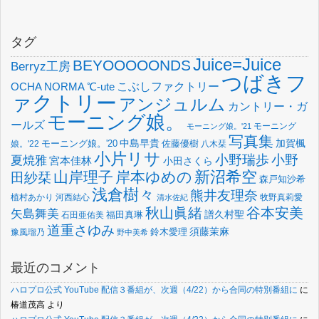
タグ
Juice=Juice
BEYOOOOONDS
Berryz工房
つばきフ
OCHA NORMA
℃-ute
こぶしファクトリー
ァクトリー
アンジュルム
カントリー・ガ
モーニング娘。
ールズ
モーニング
モーニング娘。'21
写真集
中島早貴
加賀楓
佐藤優樹
娘。'22
モーニング娘。'20
八木栞
小片リサ
小野瑞歩
小野
夏焼雅
宮本佳林
小田さくら
新沼希空
山岸理子
岸本ゆめの
田紗栞
森戸知沙希
浅倉樹々
熊井友理奈
植村あかり
河西結心
牧野真莉愛
清水佐紀
谷本安美
秋山眞緒
矢島舞美
譜久村聖
福田真琳
石田亜佑美
道重さゆみ
須藤茉麻
鈴木愛理
豫風瑠乃
野中美希
最近のコメント
ハロプロ公式 YouTube 配信３番組が、次週（4/22）から合同の特別番組に
に
椿道茂高
より