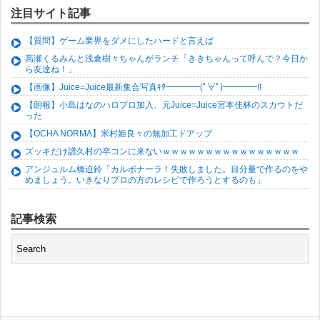
注目サイト記事
【質問】ゲーム業界をダメにしたハードと言えば
高瀬くるみんと浅倉樹々ちゃんがランチ「ききちゃんって呼んで？今日か
ら友達ね！」
【画像】Juice=Juice最新集合写真ｷﾀ━━━━(ﾟ∀ﾟ)━━━━!!
【朗報】小島はなのハロプロ加入、元Juice=Juice宮本佳林のスカウトだ
った
【OCHA NORMA】米村姫良々の無加工ドアップ
ズッキだけ譜久村の卒コンに来ないｗｗｗｗｗｗｗｗｗｗｗｗｗｗｗｗ
アンジュルム橋迫鈴「カルボナーラ！失敗しました。目分量で作るのをや
めましょう。いきなりプロの方のレシピで作ろうとするのも」
記事検索