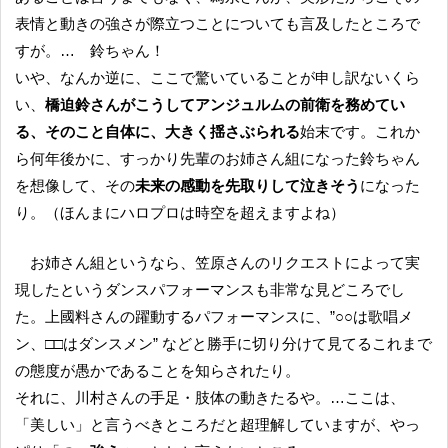
表情と動きの強さが際立つことについても言及したところで
すが。… 鈴ちゃん！
いや、なんか逆に、ここで驚いていることが申し訳ないくら
い、
橋迫鈴さんがこうしてアンジュルムの前衛を務めてい
る、そのこと自体に、大きく揺さぶられる
始末です。これか
ら何年後かに、すっかり先輩のお姉さん組になった鈴ちゃん
を想像して、その
未来の感動を先取りして泣きそう
になった
り。（ほんまにハロプロは時空を超えますよね）
お姉さん組というなら、笠原さんのリクエストによって実
現したというダンスパフォーマンスも非常な見どころでし
た。上國料さんの躍動するパフォーマンスに、”○○は歌唱メ
ン、□□はダンスメン” などと勝手に切り分けて見てるこれまで
の態度が愚かであることを知らされたり。
それに、川村さんの手足・肢体の動きたるや。…ここは、
「美しい」と言うべきところだと超理解していますが、やっ