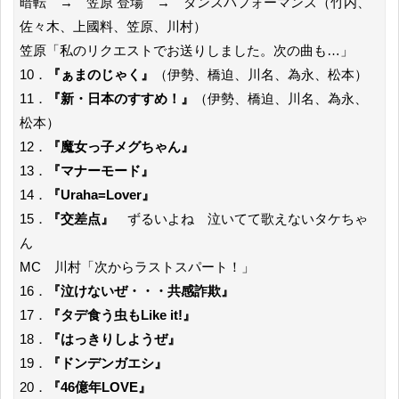
暗転 → 笠原 登場 → ダンスパフォーマンス（竹内、
佐々木、上國料、笠原、川村）
笠原「私のリクエストでお送りしました。次の曲も…」
10．
『ぁまのじゃく』
（伊勢、橋迫、川名、為永、松本）
11．
『新・日本のすすめ！』
（伊勢、橋迫、川名、為永、
松本）
12．
『魔女っ子メグちゃん』
13．
『マナーモード』
14．
『Uraha=Lover』
15．
『交差点』
ずるいよね 泣いてて歌えないタケちゃ
ん
MC 川村「次からラストスパート！」
16．
『泣けないぜ・・・共感詐欺』
17．
『タデ食う虫もLike it!』
18．
『はっきりしようぜ』
19．
『ドンデンガエシ』
20．
『46億年LOVE』