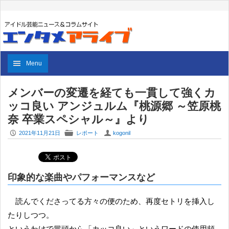
Menu
メンバーの変遷を経ても一貫して強くカ
ッコ良い アンジュルム『桃源郷 ～笠原桃
奈 卒業スペシャル～』より
P
F
U
2021年11月21日
レポート
kogonil
印象的な楽曲やパフォーマンスなど
読んでくださってる方々の便のため、再度セトリを挿入し
たりしつつ。
というわけで冒頭から「カッコ良い」というワードの使用頻