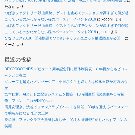
ハロプロ公式 YouTube 配信３番組が、次週（4/22）から合同の特別番組に
に
たなか
より
つばきファクトリー 秋山眞緒、ゲストも含めてテンションが高すぎて何が起
こっているのかわからない程のバースデーイベント2019
に
kogonil
より
つばきファクトリー 秋山眞緒、ゲストも含めてテンションが高すぎて何が起
こっているのかわからない程のバースデーイベント2019
に
puke
より
ひなフェス2019、開催概要とソロ&シャッフルユニット抽選動画が公開！
に
うーん
より
最近の投稿
BEYOOOOONDS デビュー７周年記念日に新体制発表 ８年目からもビヨ～
～ンと自在に
グループを超えたメンバーケア 小田さくらを継ぐのは松永里愛か河西結心
か
宮本佳林、AIとともに配信システムを構築 10時間生配信の裏側を自ら制
作 ファン「これがDIYか…」
熊井友理奈、渋谷でファンクラブイベントを開催 33歳を迎えるバースデー
で明らかになる “圧” の正体
夏焼雅、ファンクラブ会員証お渡し会 ”らしい距離感” がもたらすファンの
笑顔