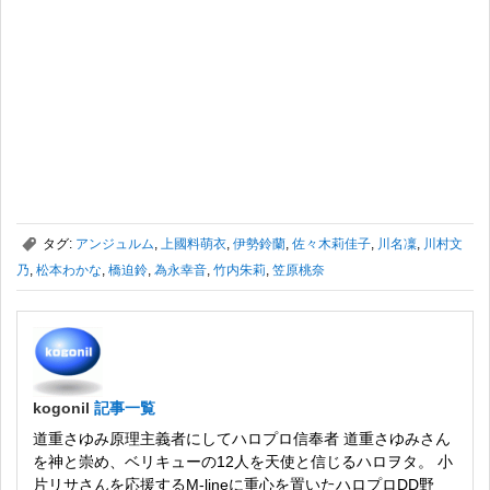
,
タグ:
アンジュルム
,
上國料萌衣
,
伊勢鈴蘭
,
佐々木莉佳子
,
川名凜
,
川村文
乃
,
松本わかな
,
橋迫鈴
,
為永幸音
,
竹内朱莉
,
笠原桃奈
kogonil
記事一覧
道重さゆみ原理主義者にしてハロプロ信奉者 道重さゆみさん
を神と崇め、ベリキューの12人を天使と信じるハロヲタ。 小
片リサさんを応援するM-lineに重心を置いたハロプロDD野