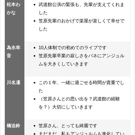
松本わ
武道館公演の緊張も、先輩が支えてくれま
かな
した
笠原先輩のおかげで楽屋が楽しくて幸せで
した
為永幸
10人体制での初めてのライブです
音
笠原先輩卒業の寂しさをバネにアンジュル
ムを大きくしていきます
川名凜
この１年、一緒に過ごせる時間が貴重でし
た
（笠原さんとの思い出を？武道館の経験
を？）大切にしていきます
橋迫鈴
笠原さん、とっても綺麗です
まだまだ、私もアンジュルムも進化してい