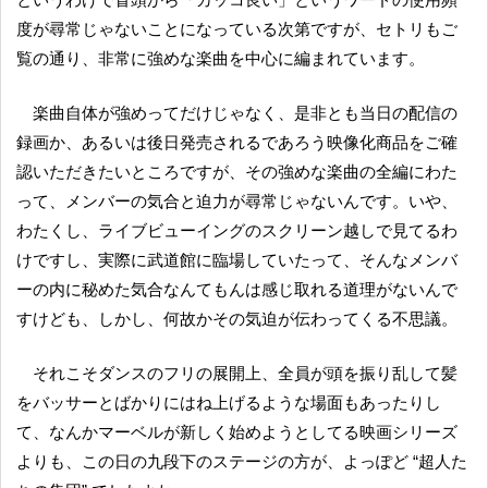
度が尋常じゃないことになっている次第ですが、セトリもご
覧の通り、非常に強めな楽曲を中心に編まれています。
楽曲自体が強めってだけじゃなく、是非とも当日の配信の
録画か、あるいは後日発売されるであろう映像化商品をご確
認いただきたいところですが、その強めな楽曲の全編にわた
って、メンバーの気合と迫力が尋常じゃないんです。いや、
わたくし、ライブビューイングのスクリーン越しで見てるわ
けですし、実際に武道館に臨場していたって、そんなメンバ
ーの内に秘めた気合なんてもんは感じ取れる道理がないんで
すけども、しかし、何故かその気迫が伝わってくる不思議。
それこそダンスのフリの展開上、全員が頭を振り乱して髪
をバッサーとばかりにはね上げるような場面もあったりし
て、なんかマーベルが新しく始めようとしてる映画シリーズ
よりも、この日の九段下のステージの方が、よっぽど “超人た