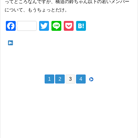
ってところなんですが、橋迫の鈴ちゃん以下の若いメンバー
について、もうちょっとだけ。
F
T
Li
P
H
a
wi
n
o
at
c
tt
e
ck
e
次ページ さいごに 川名凜さん、為永幸音さん、松本わか
e
er
et
n
なさん、そして橋迫の鈴ちゃんについて、ちょっとだけ
b
a
o
1
2
3
4
o
k