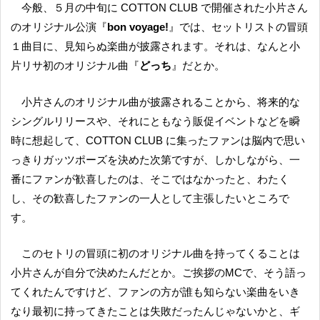
今般、５月の中旬に COTTON CLUB で開催された小片さん
のオリジナル公演『
bon voyage!
』では、セットリストの冒頭
１曲目に、見知らぬ楽曲が披露されます。それは、なんと小
片リサ初のオリジナル曲『
どっち
』だとか。
小片さんのオリジナル曲が披露されることから、将来的な
シングルリリースや、それにともなう販促イベントなどを瞬
時に想起して、COTTON CLUB に集ったファンは脳内で思い
っきりガッツポーズを決めた次第ですが、しかしながら、一
番にファンが歓喜したのは、そこではなかったと、わたく
し、その歓喜したファンの一人として主張したいところで
す。
このセトリの冒頭に初のオリジナル曲を持ってくることは
小片さんが自分で決めたんだとか。ご挨拶のMCで、そう語っ
てくれたんですけど、ファンの方が誰も知らない楽曲をいき
なり最初に持ってきたことは失敗だったんじゃないかと、ギ