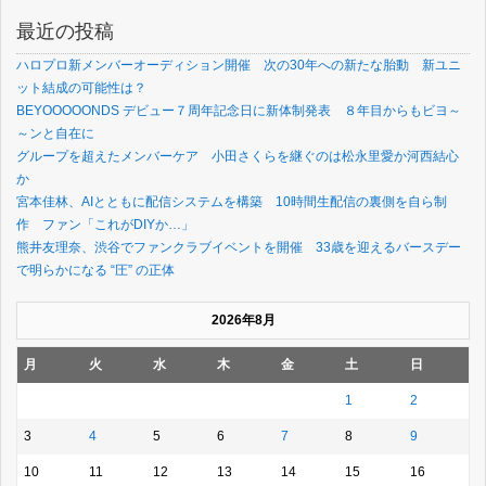
最近の投稿
ハロプロ新メンバーオーディション開催 次の30年への新たな胎動 新ユニ
ット結成の可能性は？
BEYOOOOONDS デビュー７周年記念日に新体制発表 ８年目からもビヨ～
～ンと自在に
グループを超えたメンバーケア 小田さくらを継ぐのは松永里愛か河西結心
か
宮本佳林、AIとともに配信システムを構築 10時間生配信の裏側を自ら制
作 ファン「これがDIYか…」
熊井友理奈、渋谷でファンクラブイベントを開催 33歳を迎えるバースデー
で明らかになる “圧” の正体
2026年8月
月
火
水
木
金
土
日
1
2
3
4
5
6
7
8
9
10
11
12
13
14
15
16