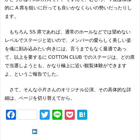
的に A 席を狙いに行っても良いかなくらいの勢いだったりし
ます。
もちろん SS 席であれば、通常のホールなどでは望めない
レベルでステージと近いので、メンバーの愛らしく美しい姿
を魂に刻み込みたい向きには、言うまでもなく最適であっ
て、以上を要するに COTTON CLUB でのステージは、どの席
で当選しようとも、かなり極上に近い観覧体験ができます
よ、というご報告でした。
さて、そんな小片さんのオリジナル公演、その具体的な詳
細は、ページを切り替えてから。
F
T
Li
P
H
a
wi
n
o
at
c
tt
e
ck
e
次ページ 可愛さが滲むご挨拶から