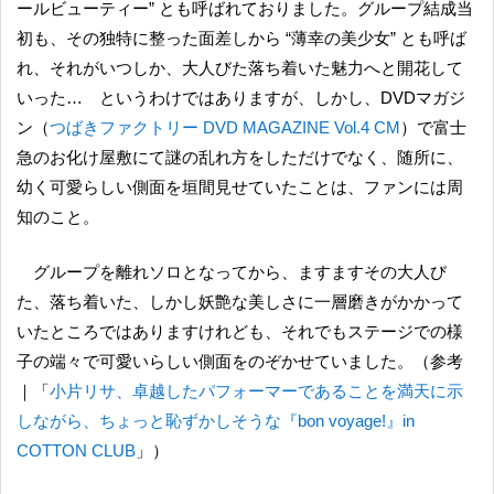
ールビューティー” とも呼ばれておりました。グループ結成当
初も、その独特に整った面差しから “薄幸の美少女” とも呼ば
れ、それがいつしか、大人びた落ち着いた魅力へと開花して
いった… というわけではありますが、しかし、DVDマガジ
ン（
つばきファクトリー DVD MAGAZINE Vol.4 CM
）で富士
急のお化け屋敷にて謎の乱れ方をしただけでなく、随所に、
幼く可愛らしい側面を垣間見せていたことは、ファンには周
知のこと。
グループを離れソロとなってから、ますますその大人び
た、落ち着いた、しかし妖艶な美しさに一層磨きがかかって
いたところではありますけれども、それでもステージでの様
子の端々で可愛いらしい側面をのぞかせていました。（参考
｜「
小片リサ、卓越したパフォーマーであることを満天に示
しながら、ちょっと恥ずかしそうな『bon voyage!』in
COTTON CLUB
」）