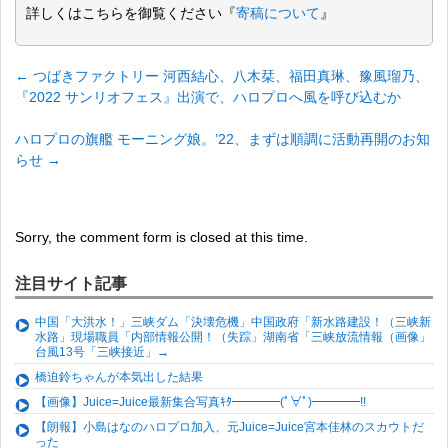
詳しくはこちらを御覧ください『
寄稿について
』
←
つばきファクトリー 河西結心、八木栞、福田真琳、豫風瑠乃、
『2022 サンリオフェス』出演で、ハロプロへ風を呼び込むか
ハロプロの旗艦 モーニング娘。’22、まずは順調に活動再開のお知
らせ
→
Sorry, the comment form is closed at this time.
注目サイト記事
中国「大洪水！」三峡ダム「決壊危機」中国政府「新水路建設！（三峡新
水路」現場職員「内部情報公開！（失踪」湖南省「三峡放流情報（画像」
台風13号「三峡接近」→
橋迫鈴ちゃんが本気出した結果
【画像】Juice=Juice最新集合写真ｷﾀ━━━━(ﾟ∀ﾟ)━━━━!!
【朗報】小島はなのハロプロ加入、元Juice=Juice宮本佳林のスカウトだ
った