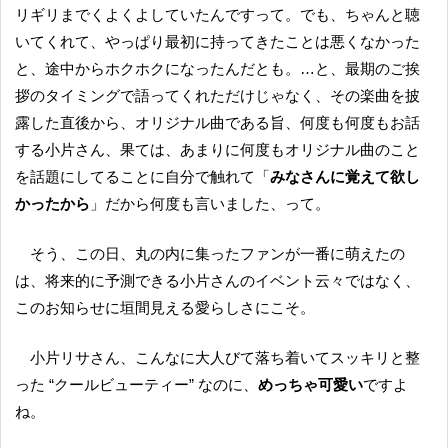
リギリまでくよくよしていたんですって。でも、ちゃんと聴
いてくれて、やっぱり最初に持ってきたことは悪くなかった
と、途中からホクホクになったんだとも。…と、最期のご挨
拶のタイミングで語ってくれただけじゃなく、その楽曲を披
露した直後から、オリジナル曲である旨、何度も何度もお話
する小片さん、果ては、あまりに何度もオリジナル曲のこと
を話題にしてることに自分で触れて「
みなさんに覚えて欲し
かったから
」だから何度も言いました、って。
そう、この日、丸の内に集ったファンが一番に萌えたの
は、将来的に予測できる小片さんのイベント云々ではなく、
このお知らせに垣間見える愛らしさにこそ。
小片リサさん、こんなに大人びて落ち着いてスッキリと整
った “クールビューティー” なのに、
めっちゃ可愛い
ですよ
ね。