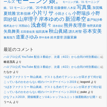
モーニング娘。
ールズ
モーニング
モーニング娘。'21
写真集
中島早貴
加賀楓
佐藤優樹
娘。'22
モーニング娘。'20
八木栞
小片リサ
小野瑞歩
小野
夏焼雅
宮本佳林
小田さくら
新沼希空
山岸理子
岸本ゆめの
田紗栞
森戸知沙希
浅倉樹々
熊井友理奈
植村あかり
河西結心
牧野真莉愛
清水佐紀
谷本安美
秋山眞緒
矢島舞美
譜久村聖
福田真琳
石田亜佑美
道重さゆみ
須藤茉麻
鈴木愛理
豫風瑠乃
野中美希
最近のコメント
ハロプロ公式 YouTube 配信３番組が、次週（4/22）から合同の特別番組に
に
椿道茂高
より
ハロプロ公式 YouTube 配信３番組が、次週（4/22）から合同の特別番組に
に
たなか
より
つばきファクトリー 秋山眞緒、ゲストも含めてテンションが高すぎて何が起
こっているのかわからない程のバースデーイベント2019
に
kogonil
より
つばきファクトリー 秋山眞緒、ゲストも含めてテンションが高すぎて何が起
こっているのかわからない程のバースデーイベント2019
に
puke
より
ひなフェス2019、開催概要とソロ&シャッフルユニット抽選動画が公開！
に
うーん
より