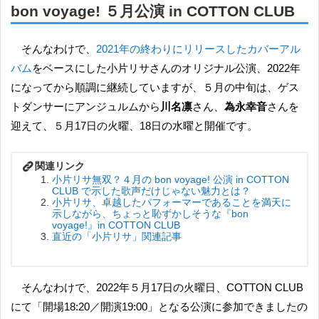
bon voyage! ５月公演 in COTTON CLUB
そんなわけで、
2021年の終わりにリリースしたカバーアル
バム
をベースにした小片リサさんのオリジナル公演、2022年
になってから順調に継続していますが、５月の中旬は、ゲス
トダンサーにアンジュルムから
川名凛
さん、
為永幸音
さんを
迎えて、５月17日の火曜、18日の水曜と開催です。
小片リサ無双？４月の bon voyage! 公演 in COTTON
CLUB で示した歌声だけじゃない魅力とは？
小片リサ、卓越したパフォーマーであることを満天に
示しながら、ちょっと恥ずかしそうな『bon
voyage!』in COTTON CLUB
直近の「小片リサ」関連記事
そんなわけで、2022年５月17日の火曜日、COTTON CLUB
にて「開場18:20／開演19:00」となる公演に参加できましたの