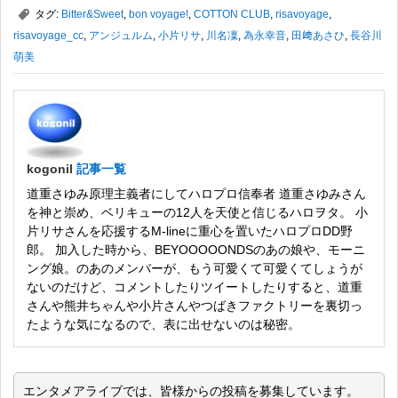
,
タグ:
Bitter&Sweet
,
bon voyage!
,
COTTON CLUB
,
risavoyage
,
risavoyage_cc
,
アンジュルム
,
小片リサ
,
川名凜
,
為永幸音
,
田﨑あさひ
,
長谷川
萌美
kogonil
記事一覧
道重さゆみ原理主義者にしてハロプロ信奉者 道重さゆみさん
を神と崇め、ベリキューの12人を天使と信じるハロヲタ。 小
片リサさんを応援するM-lineに重心を置いたハロプロDD野
郎。 加入した時から、BEYOOOOONDSのあの娘や、モーニ
ング娘。のあのメンバーが、もう可愛くて可愛くてしょうが
ないのだけど、コメントしたりツイートしたりすると、道重
さんや熊井ちゃんや小片さんやつばきファクトリーを裏切っ
たような気になるので、表に出せないのは秘密。
エンタメアライブでは、皆様からの投稿を募集しています。