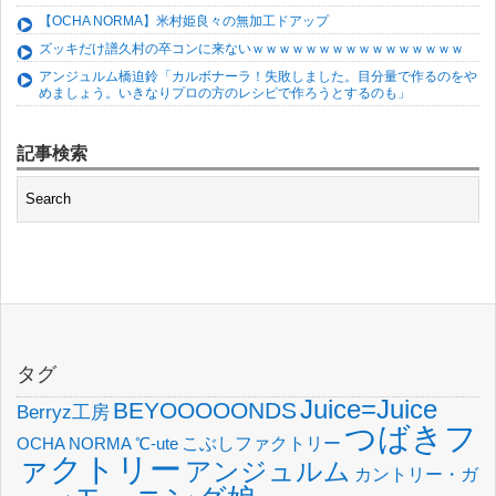
【OCHA NORMA】米村姫良々の無加工ドアップ
ズッキだけ譜久村の卒コンに来ないｗｗｗｗｗｗｗｗｗｗｗｗｗｗｗｗ
アンジュルム橋迫鈴「カルボナーラ！失敗しました。目分量で作るのをや
めましょう。いきなりプロの方のレシピで作ろうとするのも」
記事検索
タグ
Juice=Juice
BEYOOOOONDS
Berryz工房
つばきフ
OCHA NORMA
℃-ute
こぶしファクトリー
ァクトリー
アンジュルム
カントリー・ガ