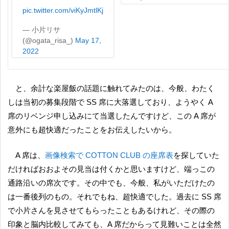
pic.twitter.com/viKyJmtlKj
— 小片リサ
(@ogata_risa_)
May 17,
2022
と、余計な楽屋飯の話題に触れてみたのは、今般、わたく
しは当初の募集段階で SS 席に大落選しており、ようやく A
席のリベンジ申し込みにて当選したんですけど、この A 席が
意外にも超快適だったことをお伝えしたいから。
A 席は、
画像検索で COTTON CLUB の座席表
を探していた
だければおおよその見当は付くかと思いますけど、端っこの
通路沿いの席次です。その中でも、今般、私がいただけたの
は一番後列のもの。それでもね、超快適でした。過去に SS 席
で小片さんを見させてもらったこともあるけれど、その際の
印象と脳内比較してみても、A 席だからって見難いことは全然