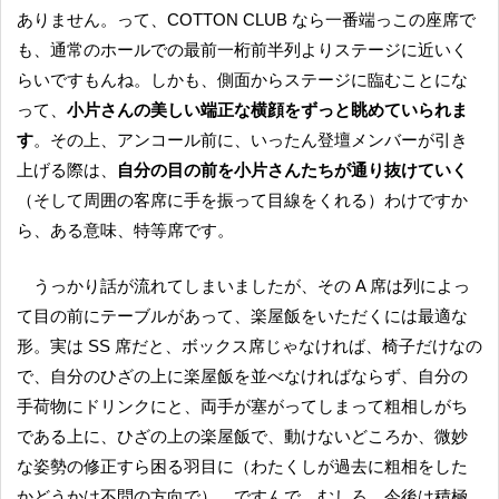
ありません。って、COTTON CLUB なら一番端っこの座席で
も、通常のホールでの最前一桁前半列よりステージに近いく
らいですもんね。しかも、側面からステージに臨むことにな
って、
小片さんの美しい端正な横顔をずっと眺めていられま
す
。その上、アンコール前に、いったん登壇メンバーが引き
上げる際は、
自分の目の前を小片さんたちが通り抜けていく
（そして周囲の客席に手を振って目線をくれる）わけですか
ら、ある意味、特等席です。
うっかり話が流れてしまいましたが、その A 席は列によっ
て目の前にテーブルがあって、楽屋飯をいただくには最適な
形。実は SS 席だと、ボックス席じゃなければ、椅子だけなの
で、自分のひざの上に楽屋飯を並べなければならず、自分の
手荷物にドリンクにと、両手が塞がってしまって粗相しがち
である上に、ひざの上の楽屋飯で、動けないどころか、微妙
な姿勢の修正すら困る羽目に（わたくしが過去に粗相をした
かどうかは不問の方向で）。ですんで、むしろ、今後は積極