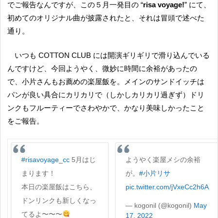
でご報告なんですが、この５月一発目の “
risa voyage!
” にて、
初めてのオリジナル曲が披露されたと、それは冒頭で述べた
通り。
いつも COTTON CLUB には開演ギリギリで滑り込んでいる
んですけど、今回ようやく、微妙に時間に余裕があったの
で、小片さんもお薦めの楽屋飯を。メインのサンドイッチは
パンが良い具合にカリカリで（しかしカリカリ過ぎず）ドリ
ンクもフルーティーでさわやかで、かなり美味しかったこと
をご報告。
#risavoyage_cc
5月はじ
ようやく楽屋メシの余裕
まります！
が。
#小片リサ
本日の楽屋飯はこちら、
pic.twitter.com/jVxeCc2h6A
ドンリンクも新しくなっ
— kogonil (@kogonil)
May
てるよ〜〜〜
17, 2022