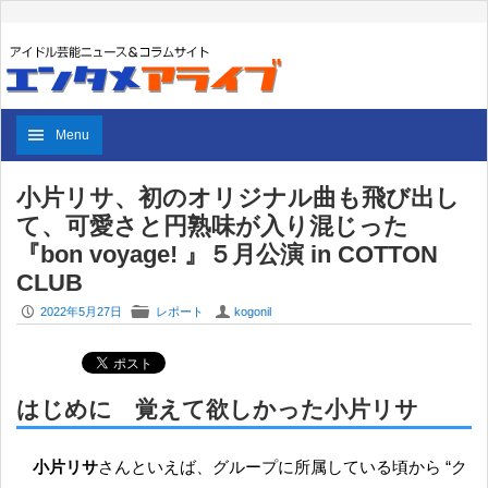
Menu
小片リサ、初のオリジナル曲も飛び出し
て、可愛さと円熟味が入り混じった
『bon voyage! 』５月公演 in COTTON
CLUB
P
F
U
2022年5月27日
レポート
kogonil
はじめに 覚えて欲しかった小片リサ
小片リサ
さんといえば、グループに所属している頃から “ク