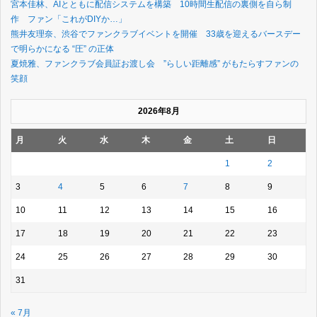
宮本佳林、AIとともに配信システムを構築 10時間生配信の裏側を自ら制
作 ファン「これがDIYか…」
熊井友理奈、渋谷でファンクラブイベントを開催 33歳を迎えるバースデー
で明らかになる “圧” の正体
夏焼雅、ファンクラブ会員証お渡し会 ”らしい距離感” がもたらすファンの
笑顔
2026年8月
月
火
水
木
金
土
日
1
2
3
4
5
6
7
8
9
10
11
12
13
14
15
16
17
18
19
20
21
22
23
24
25
26
27
28
29
30
31
« 7月