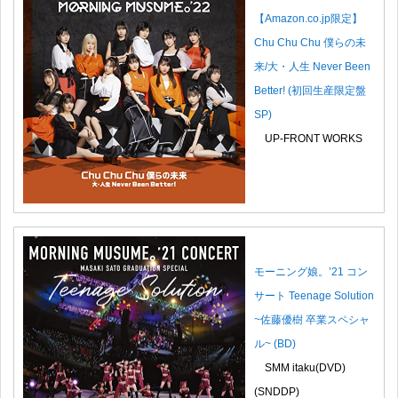
【Amazon.co.jp限定】
Chu Chu Chu 僕らの未
来/大・人生 Never Been
Better! (初回生産限定盤
SP)
UP-FRONT WORKS
モーニング娘。’21 コン
サート Teenage Solution
~佐藤優樹 卒業スペシャ
ル~ (BD)
SMM itaku(DVD)
(SNDDP)