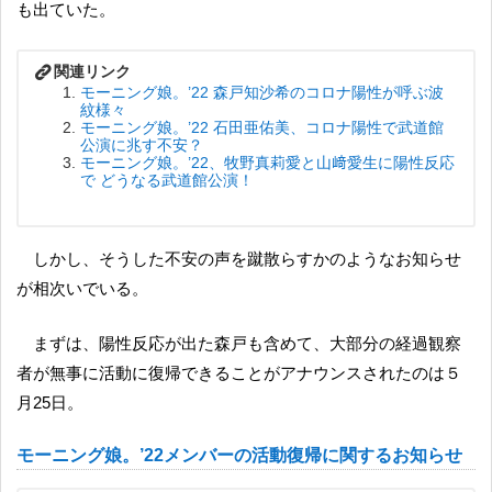
も出ていた。
モーニング娘。’22 森戸知沙希のコロナ陽性が呼ぶ波
紋様々
モーニング娘。’22 石田亜佑美、コロナ陽性で武道館
公演に兆す不安？
モーニング娘。’22、牧野真莉愛と山﨑愛生に陽性反応
で どうなる武道館公演！
しかし、そうした不安の声を蹴散らすかのようなお知らせ
が相次いでいる。
まずは、陽性反応が出た森戸も含めて、大部分の経過観察
者が無事に活動に復帰できることがアナウンスされたのは５
月25日。
モーニング娘。’22メンバーの活動復帰に関するお知らせ