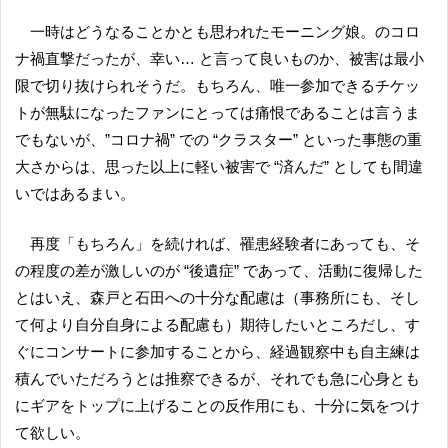
一時はどうなることかとも思われたモーニング娘。のコロ
ナ禍直撃だったが、幸い… と言って良いものか、被害は最小
限で切り抜けられそうだ。もちろん、唯一参加できるチケッ
トが無駄になったファンにとっては痛恨であることは言うま
でもないが、”コロナ禍” での “クラスター” といった事態の重
大さからは、思った以上に軽い被害で “済んだ” としても間違
いではあるまい。
再度「もちろん」を続ければ、罹患経験者にあっても、そ
の程度の差が激しいのが “後遺症” であって、活動に復帰した
とはいえ、森戸と石田への十分な配慮は（事務所にも、そし
て何より自分自身による配慮も）期待したいところだし、す
ぐにコンサートに参加することから、経過観察中も自主練は
積んでいただろうとは推察できるが、それでも急に心身とも
にギアをトップに上げることの反作用にも、十分に気をつけ
て欲しい。