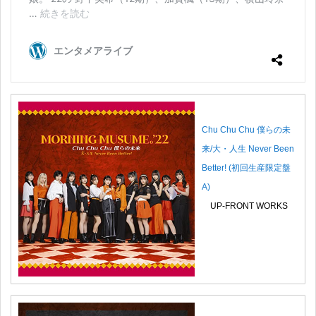
Chu Chu Chu 僕らの未
来/大・人生 Never Been
Better! (初回生産限定盤
A)
UP-FRONT WORKS