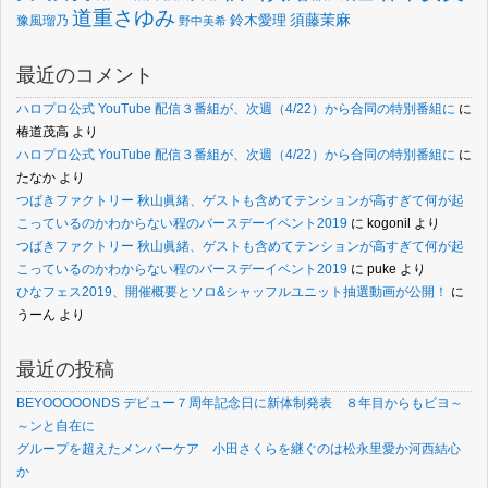
道重さゆみ
須藤茉麻
鈴木愛理
豫風瑠乃
野中美希
最近のコメント
ハロプロ公式 YouTube 配信３番組が、次週（4/22）から合同の特別番組に
に
椿道茂高
より
ハロプロ公式 YouTube 配信３番組が、次週（4/22）から合同の特別番組に
に
たなか
より
つばきファクトリー 秋山眞緒、ゲストも含めてテンションが高すぎて何が起
こっているのかわからない程のバースデーイベント2019
に
kogonil
より
つばきファクトリー 秋山眞緒、ゲストも含めてテンションが高すぎて何が起
こっているのかわからない程のバースデーイベント2019
に
puke
より
ひなフェス2019、開催概要とソロ&シャッフルユニット抽選動画が公開！
に
うーん
より
最近の投稿
BEYOOOOONDS デビュー７周年記念日に新体制発表 ８年目からもビヨ～
～ンと自在に
グループを超えたメンバーケア 小田さくらを継ぐのは松永里愛か河西結心
か