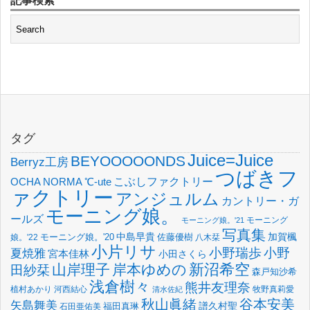
記事検索
タグ
Juice=Juice
BEYOOOOONDS
Berryz工房
つばきフ
OCHA NORMA
℃-ute
こぶしファクトリー
ァクトリー
アンジュルム
カントリー・ガ
モーニング娘。
ールズ
モーニング
モーニング娘。'21
写真集
中島早貴
加賀楓
佐藤優樹
娘。'22
モーニング娘。'20
八木栞
小片リサ
小野瑞歩
小野
夏焼雅
宮本佳林
小田さくら
新沼希空
山岸理子
岸本ゆめの
田紗栞
森戸知沙希
浅倉樹々
熊井友理奈
植村あかり
河西結心
牧野真莉愛
清水佐紀
谷本安美
秋山眞緒
矢島舞美
譜久村聖
福田真琳
石田亜佑美