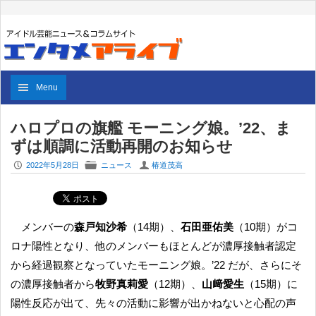
Menu
ハロプロの旗艦 モーニング娘。’22、ま
ずは順調に活動再開のお知らせ
P
F
U
2022年5月28日
ニュース
椿道茂高
メンバーの
森戸知沙希
（14期）、
石田亜佑美
（10期）がコ
ロナ陽性となり、他のメンバーもほとんどが濃厚接触者認定
から経過観察となっていたモーニング娘。’22 だが、さらにそ
の濃厚接触者から
牧野真莉愛
（12期）、
山﨑愛生
（15期）に
陽性反応が出て、先々の活動に影響が出かねないと心配の声