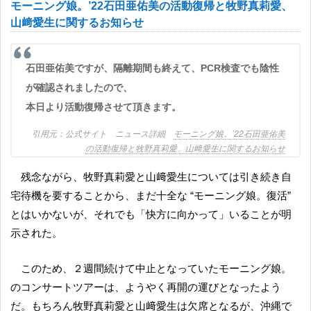
モーニング娘。’22石田亜佑美の活動復帰と牧野真莉愛、
山﨑愛生に関するお知らせ
石田亜佑美ですが、隔離期間も終えて、PCR検査でも陰性
が確認されましたので、
本日より活動復帰させて頂きます。
公式サイト ニュース詳細
モーニング娘。’22石田亜佑美
の活動復帰と牧野真莉愛、山﨑愛生に関するお知らせ
残念ながら、牧野真莉愛と山﨑愛生については引き続き自
宅待機を要することから、まだ十全な “モーニング娘。復活”
とはいかないが、それでも「快方に向かって」いることが明
示された。
このため、２週間続けて中止となっていたモーニング娘。
のコンサートツアーは、ようやく再開の運びとなったよう
だ。もちろん牧野真莉愛と山﨑愛生は欠席となるが、沖縄で