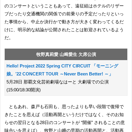
のコンサートということもあって、遠征組はホテルのリザー
ブだったり交通機関の関係での前乗りの予定だったりといっ
た事情から、中止か決行かで動き方が大きく変わってくるだ
けに、明示的な結論が公開されたことは歓迎されているよう
だ。
牧野真莉愛 山﨑愛生 欠席公演
Hello! Project 2022 Spring CITY CIRCUIT 「モーニング
娘。’22 CONCERT TOUR ～Never Been Better! ～」
5月28日 那覇文化芸術劇場なはーと 大劇場での公演
(15:00/18:30開演)
ともあれ、森戸も石田も、思ったよりも早い段階で復帰で
きたことを思えば（活動再開というだけではなく、そのお知
らせの翌日となる28日のコンサートが “開催” されることの意
味合いを思えば）、牧野と山﨑の早期の活動再開と、活動再