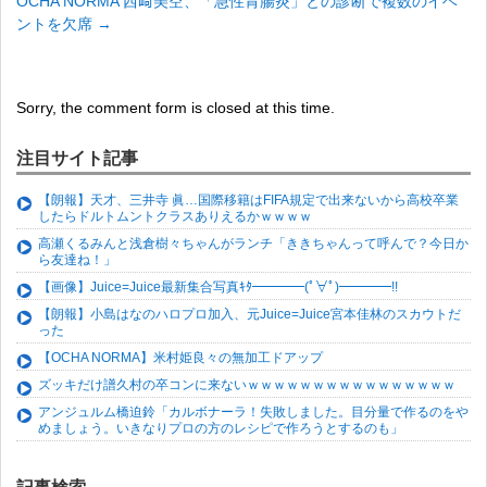
OCHA NORMA 西﨑美空、「急性胃腸炎」との診断で複数のイベ
ントを欠席
→
Sorry, the comment form is closed at this time.
注目サイト記事
【朗報】天才、三井寺 眞…国際移籍はFIFA規定で出来ないから高校卒業
したらドルトムントクラスありえるかｗｗｗｗ
高瀬くるみんと浅倉樹々ちゃんがランチ「ききちゃんって呼んで？今日か
ら友達ね！」
【画像】Juice=Juice最新集合写真ｷﾀ━━━━(ﾟ∀ﾟ)━━━━!!
【朗報】小島はなのハロプロ加入、元Juice=Juice宮本佳林のスカウトだ
った
【OCHA NORMA】米村姫良々の無加工ドアップ
ズッキだけ譜久村の卒コンに来ないｗｗｗｗｗｗｗｗｗｗｗｗｗｗｗｗ
アンジュルム橋迫鈴「カルボナーラ！失敗しました。目分量で作るのをや
めましょう。いきなりプロの方のレシピで作ろうとするのも」