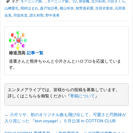
,
タグ:
モーニング娘。
,
モーニング娘。'22
,
加賀楓
,
北川莉央
,
小田さくら
,
山﨑愛生
,
岡村ほまれ
,
森戸知沙希
,
横山玲奈
,
牧野真莉愛
,
生田衣梨奈
,
石田亜
佑美
,
羽賀朱音
,
譜久村聖
,
野中美希
椿道茂高
記事一覧
道重さんと熊井ちゃんと小片さんとハロプロを応援していま
す。
エンタメアライブでは、皆様からの投稿を募集しています。
詳しくはこちらを御覧ください『
寄稿について
』
←
小片リサ、初のオリジナル曲も飛び出して、可愛さと円熟味が
入り混じった 『bon voyage! 』５月公演 in COTTON CLUB