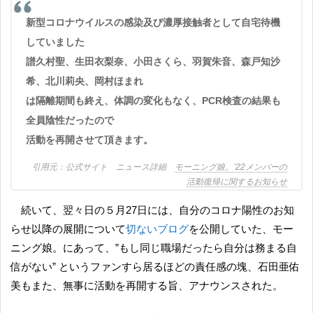
新型コロナウイルスの感染及び濃厚接触者として自宅待機
していました
譜久村聖、生田衣梨奈、小田さくら、羽賀朱音、森戸知沙
希、北川莉央、岡村ほまれ
は隔離期間も終え、体調の変化もなく、PCR検査の結果も
全員陰性だったので
活動を再開させて頂きます。
公式サイト ニュース詳細
モーニング娘。’22メンバーの
活動復帰に関するお知らせ
続いて、翌々日の５月27日には、自分のコロナ陽性のお知
らせ以降の展開について
切ないブログ
を公開していた、モー
ニング娘。にあって、”もし同じ職場だったら自分は務まる自
信がない” というファンすら居るほどの責任感の塊、石田亜佑
美もまた、無事に活動を再開する旨、アナウンスされた。