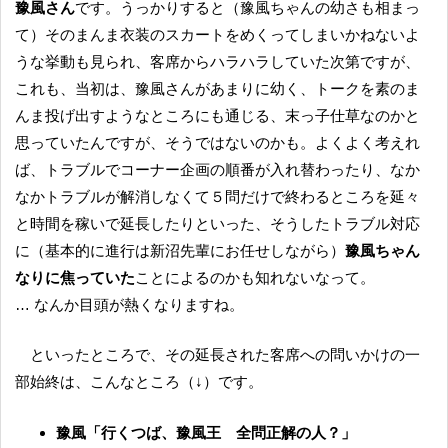
豫風さん
です。うっかりすると（豫風ちゃんの幼さも相まっ
て）そのまんま衣装のスカートをめくってしまいかねないよ
うな挙動も見られ、客席からハラハラしていた次第ですが、
これも、当初は、豫風さんがあまりに幼く、トークを素のま
んま投げ出すようなところにも通じる、末っ子仕草なのかと
思っていたんですが、そうではないのかも。よくよく考えれ
ば、トラブルでコーナー企画の順番が入れ替わったり、なか
なかトラブルが解消しなくて５問だけで終わるところを延々
と時間を稼いで延長したりといった、そうしたトラブル対応
に（基本的に進行は新沼先輩にお任せしながら）
豫風ちゃん
なりに焦っていた
ことによるのかも知れないなって。
… なんか目頭が熱くなりますね。
といったところで、その延長された客席への問いかけの一
部始終は、こんなところ（↓）です。
豫風「行くつば、豫風王 全問正解の人？」