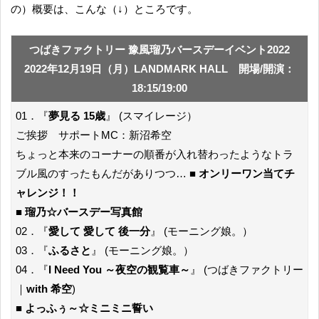
の）概要は、こんな（↓）ところです。
つばきファクトリー 豫風瑠乃バースデーイベント2022
2022年12月19日（月）LANDMARK HALL 開場/開演：
18:15/19:00
01．『
夢見る 15歳
』 (スマイレージ）
ご挨拶 サポートMC：新沼希空
ちょっと本来のコーナーの順番が入れ替わったようなトラ
ブル風のすったもんだがありつつ… ■
オンリーワン当てチ
ャレンジ！！
■
瑠乃☆バースデー写真館
02．『
愛して 愛して 後一分
』 (モーニング娘。）
03．『
ふるさと
』 (モーニング娘。）
04．『
I Need You ～夜空の観覧車～
』 (つばきファクトリー
｜
with 希空
)
■
よっふぅ～☆ミニミニ誓い