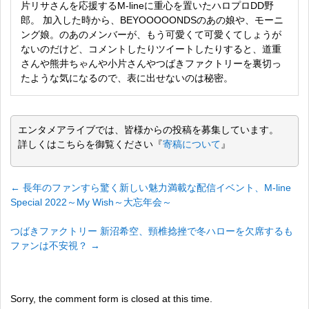
片リサさんを応援するM-lineに重心を置いたハロプロDD野
郎。 加入した時から、BEYOOOOONDSのあの娘や、モーニ
ング娘。のあのメンバーが、もう可愛くて可愛くてしょうが
ないのだけど、コメントしたりツイートしたりすると、道重
さんや熊井ちゃんや小片さんやつばきファクトリーを裏切っ
たような気になるので、表に出せないのは秘密。
エンタメアライブでは、皆様からの投稿を募集しています。
詳しくはこちらを御覧ください『
寄稿について
』
←
長年のファンすら驚く新しい魅力満載な配信イベント、M-line
Special 2022～My Wish～大忘年会～
つばきファクトリー 新沼希空、頸椎捻挫で冬ハローを欠席するも
ファンは不安視？
→
Sorry, the comment form is closed at this time.