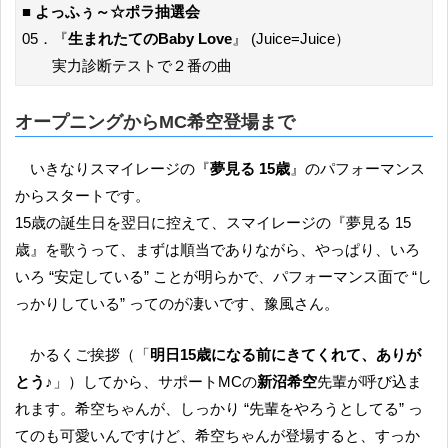
■
よっふぅ～☆ポラ抽選会
05．『
生まれたてのBaby Love
』 (Juice=Juice）
実力診断テストで２番の曲
オープニングからMC希空登場まで
いきなりスマイレージの『
夢見る 15歳
』のパフォーマンス
からスタートです。
15歳の誕生日を翌日に控えて、スマイレージの『夢見る 15
歳』を歌うって、まずは順当でありながら、やっぱり、いろ
いろ “安定している” ことが明らかで、パフォーマンス面で “し
っかりしている” ってのが凄いです、豫風さん。
かるくご挨拶（「
明日15歳になる前にきてくれて、ありが
とう♪
」）してから、サポートMCの
新沼希空
先輩が呼び込ま
れます。希空ちゃんが、しっかり “先輩をやろうとしてる” っ
てのも可愛いんですけど、希空ちゃんが登場すると、すっか