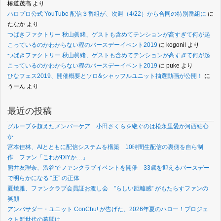
椿道茂高
より
ハロプロ公式 YouTube 配信３番組が、次週（4/22）から合同の特別番組に
に
たなか
より
つばきファクトリー 秋山眞緒、ゲストも含めてテンションが高すぎて何が起
こっているのかわからない程のバースデーイベント2019
に
kogonil
より
つばきファクトリー 秋山眞緒、ゲストも含めてテンションが高すぎて何が起
こっているのかわからない程のバースデーイベント2019
に
puke
より
ひなフェス2019、開催概要とソロ&シャッフルユニット抽選動画が公開！
に
うーん
より
最近の投稿
グループを超えたメンバーケア 小田さくらを継ぐのは松永里愛か河西結心
か
宮本佳林、AIとともに配信システムを構築 10時間生配信の裏側を自ら制
作 ファン「これがDIYか…」
熊井友理奈、渋谷でファンクラブイベントを開催 33歳を迎えるバースデー
で明らかになる “圧” の正体
夏焼雅、ファンクラブ会員証お渡し会 ”らしい距離感” がもたらすファンの
笑顔
アンバサダー・ユニット ConChu! が告げた、2026年夏のハロー！プロジェ
クト新世代の幕開け