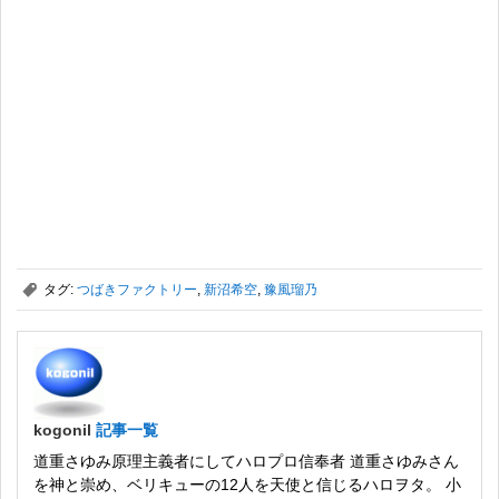
,
タグ:
つばきファクトリー
,
新沼希空
,
豫風瑠乃
kogonil
記事一覧
道重さゆみ原理主義者にしてハロプロ信奉者 道重さゆみさん
を神と崇め、ベリキューの12人を天使と信じるハロヲタ。 小