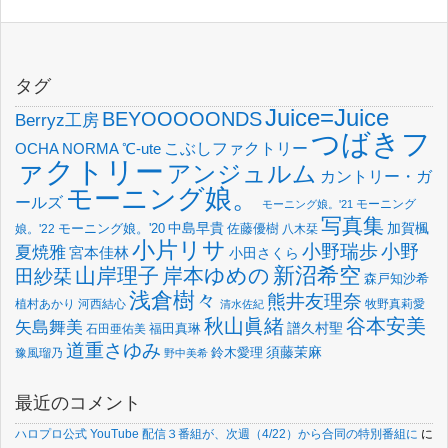
タグ
Juice=Juice
BEYOOOOONDS
Berryz工房
つばきフ
OCHA NORMA
℃-ute
こぶしファクトリー
ァクトリー
アンジュルム
カントリー・ガ
モーニング娘。
ールズ
モーニング
モーニング娘。'21
写真集
中島早貴
加賀楓
佐藤優樹
娘。'22
モーニング娘。'20
八木栞
小片リサ
小野瑞歩
小野
夏焼雅
宮本佳林
小田さくら
新沼希空
山岸理子
岸本ゆめの
田紗栞
森戸知沙希
浅倉樹々
熊井友理奈
植村あかり
河西結心
牧野真莉愛
清水佐紀
谷本安美
秋山眞緒
矢島舞美
譜久村聖
福田真琳
石田亜佑美
道重さゆみ
須藤茉麻
鈴木愛理
豫風瑠乃
野中美希
最近のコメント
ハロプロ公式 YouTube 配信３番組が、次週（4/22）から合同の特別番組に
に