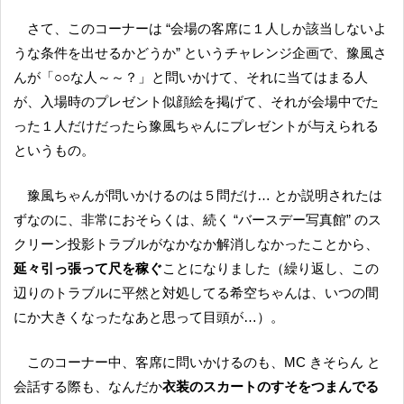
さて、このコーナーは “会場の客席に１人しか該当しないよ
うな条件を出せるかどうか” というチャレンジ企画で、豫風さ
んが「○○な人～～？」と問いかけて、それに当てはまる人
が、入場時のプレゼント似顔絵を掲げて、それが会場中でた
った１人だけだったら豫風ちゃんにプレゼントが与えられる
というもの。
豫風ちゃんが問いかけるのは５問だけ… とか説明されたは
ずなのに、非常におそらくは、続く “バースデー写真館” のス
クリーン投影トラブルがなかなか解消しなかったことから、
延々引っ張って尺を稼ぐ
ことになりました（繰り返し、この
辺りのトラブルに平然と対処してる希空ちゃんは、いつの間
にか大きくなったなあと思って目頭が…）。
このコーナー中、客席に問いかけるのも、MC きそらん と
会話する際も、なんだか
衣装のスカートのすそをつまんでる