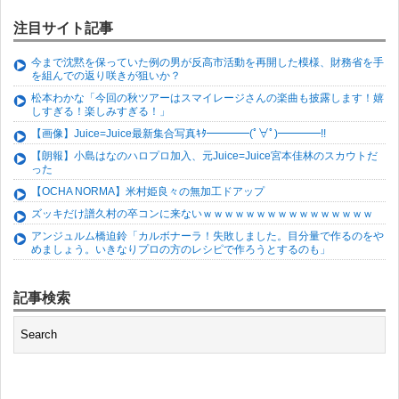
注目サイト記事
今まで沈黙を保っていた例の男が反高市活動を再開した模様、財務省を手
を組んでの返り咲きが狙いか？
松本わかな「今回の秋ツアーはスマイレージさんの楽曲も披露します！嬉
しすぎる！楽しみすぎる！」
【画像】Juice=Juice最新集合写真ｷﾀ━━━━(ﾟ∀ﾟ)━━━━!!
【朗報】小島はなのハロプロ加入、元Juice=Juice宮本佳林のスカウトだ
った
【OCHA NORMA】米村姫良々の無加工ドアップ
ズッキだけ譜久村の卒コンに来ないｗｗｗｗｗｗｗｗｗｗｗｗｗｗｗｗ
アンジュルム橋迫鈴「カルボナーラ！失敗しました。目分量で作るのをや
めましょう。いきなりプロの方のレシピで作ろうとするのも」
記事検索