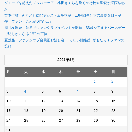
グループを超えたメンバーケア 小田さくらを継ぐのは松永里愛か河西結心
か
宮本佳林、AIとともに配信システムを構築 10時間生配信の裏側を自ら制
作 ファン「これがDIYか…」
熊井友理奈、渋谷でファンクラブイベントを開催 33歳を迎えるバースデー
で明らかになる “圧” の正体
夏焼雅、ファンクラブ会員証お渡し会 ”らしい距離感” がもたらすファンの
笑顔
2026年8月
月
火
水
木
金
土
日
1
2
3
4
5
6
7
8
9
10
11
12
13
14
15
16
17
18
19
20
21
22
23
24
25
26
27
28
29
30
31