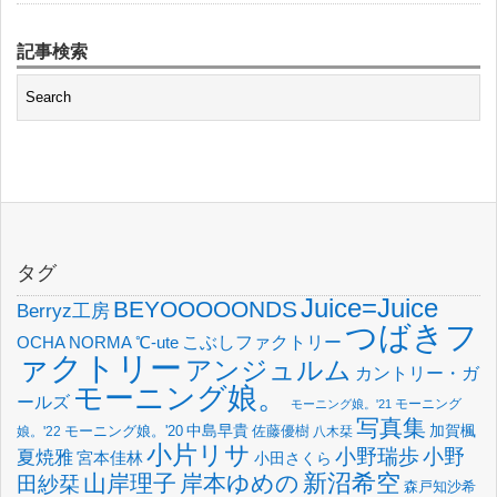
記事検索
タグ
Juice=Juice
BEYOOOOONDS
Berryz工房
つばきフ
OCHA NORMA
℃-ute
こぶしファクトリー
ァクトリー
アンジュルム
カントリー・ガ
モーニング娘。
ールズ
モーニング
モーニング娘。'21
写真集
中島早貴
加賀楓
佐藤優樹
娘。'22
モーニング娘。'20
八木栞
小片リサ
小野瑞歩
小野
夏焼雅
宮本佳林
小田さくら
新沼希空
山岸理子
岸本ゆめの
田紗栞
森戸知沙希