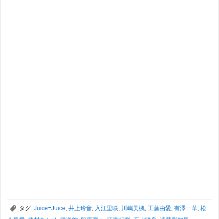
,
タグ:
Juice=Juice
,
井上玲音
,
入江里咲
,
川嶋美楓
,
工藤由愛
,
有澤一華
,
松