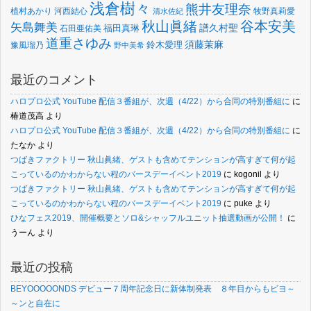
浅倉樹々
熊井友理奈
植村あかり
河西結心
牧野真莉愛
清水佐紀
谷本安美
秋山眞緒
矢島舞美
譜久村聖
福田真琳
石田亜佑美
道重さゆみ
須藤茉麻
鈴木愛理
豫風瑠乃
野中美希
最近のコメント
ハロプロ公式 YouTube 配信３番組が、次週（4/22）から合同の特別番組に
に
椿道茂高
より
ハロプロ公式 YouTube 配信３番組が、次週（4/22）から合同の特別番組に
に
たなか
より
つばきファクトリー 秋山眞緒、ゲストも含めてテンションが高すぎて何が起
こっているのかわからない程のバースデーイベント2019
に
kogonil
より
つばきファクトリー 秋山眞緒、ゲストも含めてテンションが高すぎて何が起
こっているのかわからない程のバースデーイベント2019
に
puke
より
ひなフェス2019、開催概要とソロ&シャッフルユニット抽選動画が公開！
に
うーん
より
最近の投稿
BEYOOOOONDS デビュー７周年記念日に新体制発表 ８年目からもビヨ～
～ンと自在に