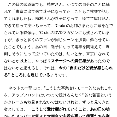
この日の武道館でも、植村さん、かつての自分のことに触
れて「東京に出て来て迷子になってた」こともご挨拶で話し
てくれましたね。植村さんが迷子になって、慌てて駆け込ん
できて焦って泣いちゃって、℃-ute のお姉さまたちに頭をなで
られている映像は、℃-ute のDVDマガジンにも残されていま
すが、きっと多くのファンが同じシーンを脳裏に蘇らせてい
たことでしょう。あの日、迷子になって電車を間違えて、遅
刻しそうになって泣いていたのは、幼いとか、東京になれて
ないとか以上に、やっぱり
ステージへの責任感
があったので
はないかと思えるし、それは、
今の “自由だけど愛が感じられ
る” ところにも通じている
ようです。
… ネットの一部には、”こうした卒業セレモニー的なあれこれ
を、アップフロントはいつまで続けるんだ？” 的な苦言という
かクレームも散見されないではないけれど、ずっと見てきた
者としては、
こうして受け継がれていくこと、あの日の幼
かったメンバーが堂々と大舞台で主役を張って後輩たちを従