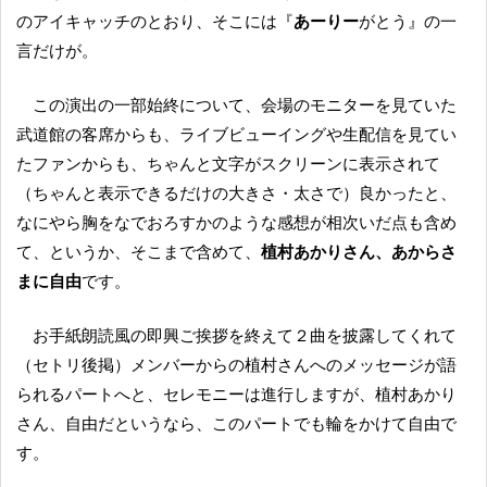
のアイキャッチのとおり、そこには『
あーりー
がとう』の一
言だけが。
この演出の一部始終について、会場のモニターを見ていた
武道館の客席からも、ライブビューイングや生配信を見てい
たファンからも、ちゃんと文字がスクリーンに表示されて
（ちゃんと表示できるだけの大きさ・太さで）良かったと、
なにやら胸をなでおろすかのような感想が相次いだ点も含め
て、というか、そこまで含めて、
植村あかりさん、あからさ
まに自由
です。
お手紙朗読風の即興ご挨拶を終えて２曲を披露してくれて
（セトリ後掲）メンバーからの植村さんへのメッセージが語
られるパートへと、セレモニーは進行しますが、植村あかり
さん、自由だというなら、このパートでも輪をかけて自由で
す。