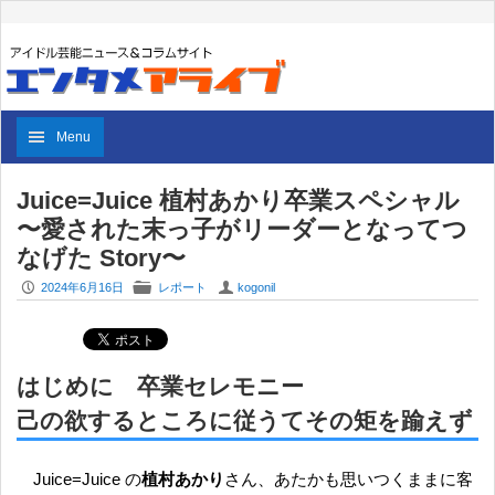
Menu
Juice=Juice 植村あかり卒業スペシャル
〜愛された末っ子がリーダーとなってつ
なげた Story〜
P
F
U
2024年6月16日
レポート
kogonil
はじめに 卒業セレモニー
己の欲するところに従うてその矩を踰えず
Juice=Juice の
植村あかり
さん、あたかも思いつくままに客