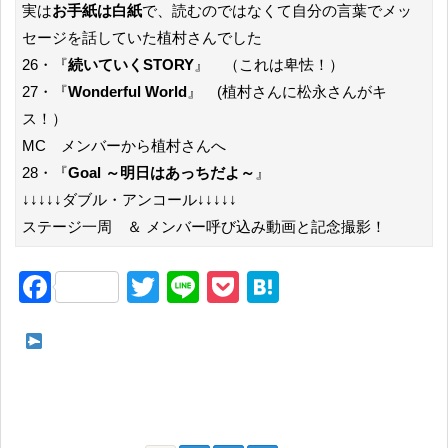
実は
お手紙は白紙
で、読むのではなくて自分の言葉でメッ
セージを話していた植村さんでした
26・『
続いていくSTORY
』 （これは卑怯！）
27・『
Wonderful World
』 (植村さんに松永さんがキ
ス！）
MC メンバーから植村さんへ
28・『
Goal ～明日はあっちだよ～
』
↓↓↓↓↓ダブル・アンコール↓↓↓↓↓
ステージ一周 ＆ メンバー呼び込み動画と記念撮影！
F
T
Li
P
H
a
wi
n
o
at
c
tt
e
ck
e
次ページ Juice=Juice Concert Tour 2024 1=LINE 植村あか
e
er
et
n
り卒業スペシャル〔承前〕
b
a
o