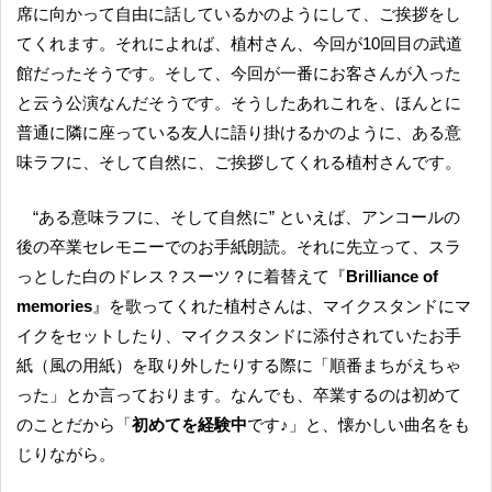
席に向かって自由に話しているかのようにして、ご挨拶をし
てくれます。それによれば、植村さん、今回が10回目の武道
館だったそうです。そして、今回が一番にお客さんが入った
と云う公演なんだそうです。そうしたあれこれを、ほんとに
普通に隣に座っている友人に語り掛けるかのように、ある意
味ラフに、そして自然に、ご挨拶してくれる植村さんです。
“ある意味ラフに、そして自然に” といえば、アンコールの
後の卒業セレモニーでのお手紙朗読。それに先立って、スラ
っとした白のドレス？スーツ？に着替えて『
Brilliance of
memories
』を歌ってくれた植村さんは、マイクスタンドにマ
イクをセットしたり、マイクスタンドに添付されていたお手
紙（風の用紙）を取り外したりする際に「順番まちがえちゃ
った」とか言っております。なんでも、卒業するのは初めて
のことだから「
初めてを経験中
です♪」と、懐かしい曲名をも
じりながら。