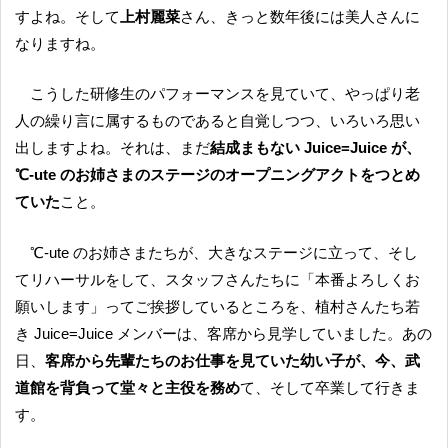
すよね。そして
上村麗菜
さん、きっと数年後には美人さんに
なりますね。
こうした研修生のパフォーマンスを見ていて、やっぱり老
人の繰り言に属するものであると自覚しつつ、いろいろ思い
出しますよね。それは、まだ
結成まもない Juice=Juice が、
℃-ute のお姉さまのステージのオープニングアクトをつとめ
ていた
こと。
℃-ute のお姉さまたちが、大きなステージに立って、そし
てリハーサルをして、スタッフさんたちに「本番よろしくお
願いします」ってご挨拶しているところを、植村さんたち若
き Juice=Juice メンバーは、客席から見学していました。あの
日、
客席から先輩たちのお仕事を見ていた幼い子が、今、武
道館を背負って堂々と主役を務め
て、そして卒業して行きま
す。