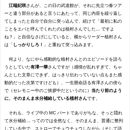
江端妃咲
さんが、この日の武道館が、それに先立つ春ツア
ーと違う部分があると言うにあたって、同じ内容を繰り返し
てしまったと自分で自分に突っ込んで、続けて「最初に私の
ことをエバと呼んでくれたのは植村さんでした… ですよ
ね？」と自信なさげにしていると、横からリーダー植村さん
は「
しっかりしろ！
」と重ねて突っ込みます。
何より、なにやら感動的な植村さんとのエピソードを語ろ
うとしていた
有澤一華
さんですが（感情が乱れすぎて、ちゃ
んとした文章にできず、はっきり伝わっていない点もまた感
動的だった次第ですけども）、一生懸命語る有澤さんの傍ら
で（セレモニー中のご挨拶中だというのに）
当たり前のよう
に、そのまんま水分補給している植村さん
です。
それも、ライブ中の MC パートでありがちな、そっと隠れ
て水分補給… ってのでは全然なく、そのまんま、普通に整列
している中で、ストローでチュウチュウしながら（そして語