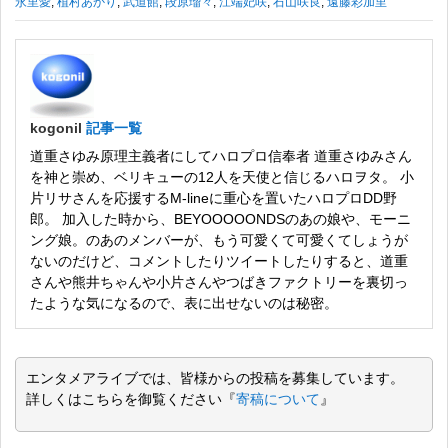
永里愛
,
植村あかり
,
武道館
,
段原瑠々
,
江端妃咲
,
石山咲良
,
遠藤彩加里
kogonil
記事一覧
道重さゆみ原理主義者にしてハロプロ信奉者 道重さゆみさん
を神と崇め、ベリキューの12人を天使と信じるハロヲタ。 小
片リサさんを応援するM-lineに重心を置いたハロプロDD野
郎。 加入した時から、BEYOOOOONDSのあの娘や、モーニ
ング娘。のあのメンバーが、もう可愛くて可愛くてしょうが
ないのだけど、コメントしたりツイートしたりすると、道重
さんや熊井ちゃんや小片さんやつばきファクトリーを裏切っ
たような気になるので、表に出せないのは秘密。
エンタメアライブでは、皆様からの投稿を募集しています。
詳しくはこちらを御覧ください『
寄稿について
』