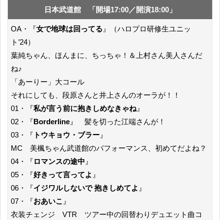
日本武道館 「開場17:00／開演18:00」
OA・『
女で地球は回ってる
』（ハロプロ研修生ユニッ
ト’24）
葉純ちゃん、ほんまに、ちっちゃ！＆上村さん美人さんだ
ね♪
「あーりー」大コール
それにしても、段原さんと井上さんのオーラが！！
01・『
私が言う前に抱きしめなきゃね
』
02・『
Borderline
』 髪を切った江端さんが！
03・『
トウキョウ・ブラー
』
MC 美楓ちゃん武道館のパフォーマンス、初めてだよね？
04・『
ロマンスの途中
』
05・『
好きって言ってよ
』
06・『
イジワルしないで 抱きしめてよ
』
07・『
おあいこ
』
衣装チェンジ VTR ツアー中の回替わりデュエット曲コ