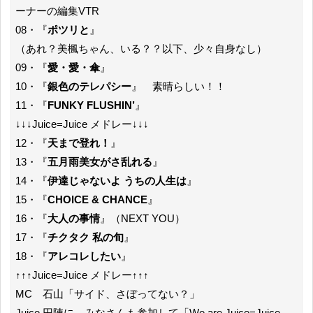
ーナーの編集VTR
08・『
ポツリと
』
（あれ？美楓ちゃん、いる？？以下、少々自身なし）
09・『
愛・愛・傘
』
10・『
銀色のテレパシー
』 素晴らしい！！
11・『
FUNKY FLUSHIN’
』
↓↓↓Juice=Juice メドレー↓↓↓
12・『
天まで登れ！
』
13・『
五月雨美女がさ乱れる
』
14・『
伊達じゃないよ うちの人生は
』
15・『
CHOICE & CHANCE
』
16・『
大人の事情
』（NEXT YOU）
17・『
チクタク 私の旬
』
18・『
アレコレしたい
』
↑↑↑Juice=Juice メドレー↑↑↑
MC 石山「サイド、さぼってない？」
Juice 円陣に、みなさんも参加して「We are Juice=Juice