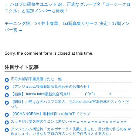
←
ハロプロ研修生ユニット’24、正式なグループ名『ロージークロ
ニクル』と追加メンバーも発表！
モーニング娘。’24 井上春華、1st写真集リリース 決定！17期メン
バー初
→
Sorry, the comment form is closed at this time.
注目サイト記事
庄司大輔騎手重賞勝てたな 他
【アンジュルム後藤花出演見合わせのお知らせ】
【画像】Juice=Juice最新集合写真ｷﾀ━━━━(ﾟ∀ﾟ)━━━━!!
【朗報】小島はなのハロプロ加入、元Juice=Juice宮本佳林のスカウトだ
った
【OCHA NORMA】米村姫良々の無加工ドアップ
ズッキだけ譜久村の卒コンに来ないｗｗｗｗｗｗｗｗｗｗｗｗｗｗｗｗ
アンジュルム橋迫鈴「カルボナーラ！失敗しました。目分量で作るのをや
めましょう。いきなりプロの方のレシピで作ろうとするのも」