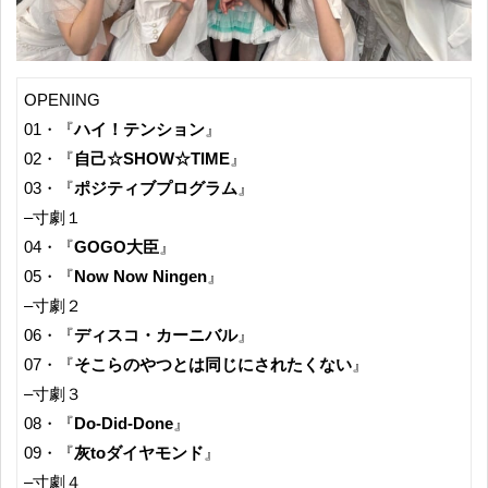
OPENING
01・『
ハイ！テンション
』
02・『
自己☆SHOW☆TIME
』
03・『
ポジティブプログラム
』
–寸劇１
04・『
GOGO大臣
』
05・『
Now Now Ningen
』
–寸劇２
06・『
ディスコ・カーニバル
』
07・『
そこらのやつとは同じにされたくない
』
–寸劇３
08・『
Do-Did-Done
』
09・『
灰toダイヤモンド
』
–寸劇４