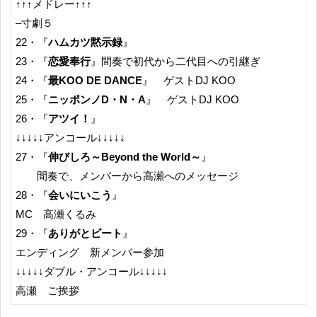
↑↑↑メドレー↑↑↑
–寸劇５
22・『
ハムカツ黙示録
』
23・『
恋愛奉行
』間奏で初代から二代目への引継ぎ
24・『
最KOO DE DANCE
』 ゲストDJ KOO
25・『
ニッポンノD・N・A
』 ゲストDJ KOO
26・『
アツイ！
』
↓↓↓↓↓アンコール↓↓↓↓↓
27・『
伸びしろ～Beyond the World～
』
間奏で、メンバーから高瀬へのメッセージ
28・『
会いにいこう
』
MC 高瀬くるみ
29・『
ありがとビート
』
エンディング 新メンバー参加
↓↓↓↓↓ダブル・アンコール↓↓↓↓↓
高瀬 ご挨拶