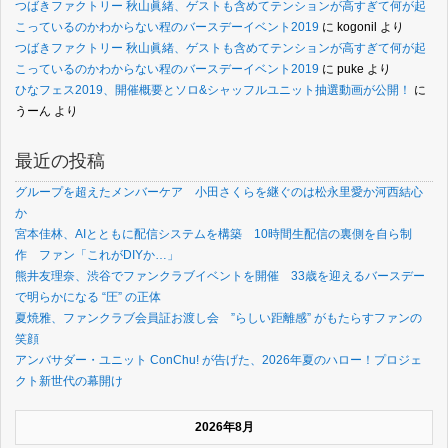
つばきファクトリー 秋山眞緒、ゲストも含めてテンションが高すぎて何が起
こっているのかわからない程のバースデーイベント2019
に
kogonil
より
つばきファクトリー 秋山眞緒、ゲストも含めてテンションが高すぎて何が起
こっているのかわからない程のバースデーイベント2019
に
puke
より
ひなフェス2019、開催概要とソロ&シャッフルユニット抽選動画が公開！
に
うーん
より
最近の投稿
グループを超えたメンバーケア 小田さくらを継ぐのは松永里愛か河西結心
か
宮本佳林、AIとともに配信システムを構築 10時間生配信の裏側を自ら制
作 ファン「これがDIYか…」
熊井友理奈、渋谷でファンクラブイベントを開催 33歳を迎えるバースデー
で明らかになる “圧” の正体
夏焼雅、ファンクラブ会員証お渡し会 ”らしい距離感” がもたらすファンの
笑顔
アンバサダー・ユニット ConChu! が告げた、2026年夏のハロー！プロジェ
クト新世代の幕開け
2026年8月