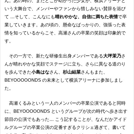
ん。あの時の、まだどこか幼かった少女が、横浜アリーナと
いう大舞台で、メンバーやファンから惜しみない賛辞を浴び
て …そして、こんなにも
晴れやかな、自信に満ちた表情
で卒
業していきます。あの頃の、懸命なばっかりの、強張った表
情を知っているからこそ、高瀬さんの卒業の笑顔は印象的で
す。
その一方で、新たな研修生出身メンバーである
大坪茉乃
さ
んが晴れやかな笑顔でステージに立ち、さらに異なる道のり
を歩んできた
小島はな
さん、
杉山結菜
さんもまた、
BEYOOOOONDS の未来として横浜アリーナに参加しまし
た。
高瀬くるみという一人のメンバーの卒業公演であると同時
に、BEYOOOOONDS というグループが次の時代へ歩き出す
節目の公演でもあった… こう記することが、なんだかアイド
ルグループの卒業公演の定番すぎるクリシェ過ぎて、書いて