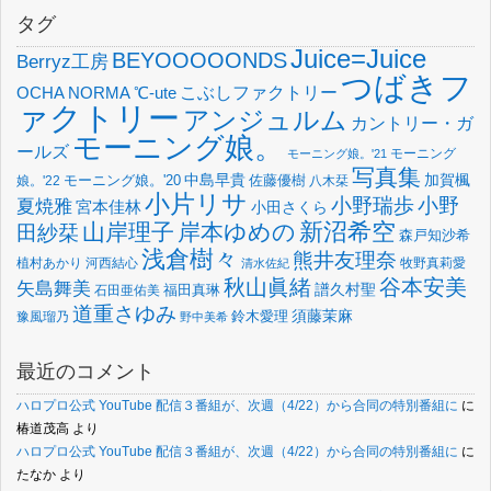
タグ
Juice=Juice
BEYOOOOONDS
Berryz工房
つばきフ
OCHA NORMA
℃-ute
こぶしファクトリー
ァクトリー
アンジュルム
カントリー・ガ
モーニング娘。
ールズ
モーニング
モーニング娘。'21
写真集
中島早貴
加賀楓
佐藤優樹
娘。'22
モーニング娘。'20
八木栞
小片リサ
小野瑞歩
小野
夏焼雅
宮本佳林
小田さくら
新沼希空
山岸理子
岸本ゆめの
田紗栞
森戸知沙希
浅倉樹々
熊井友理奈
植村あかり
河西結心
牧野真莉愛
清水佐紀
谷本安美
秋山眞緒
矢島舞美
譜久村聖
福田真琳
石田亜佑美
道重さゆみ
須藤茉麻
鈴木愛理
豫風瑠乃
野中美希
最近のコメント
ハロプロ公式 YouTube 配信３番組が、次週（4/22）から合同の特別番組に
に
椿道茂高
より
ハロプロ公式 YouTube 配信３番組が、次週（4/22）から合同の特別番組に
に
たなか
より