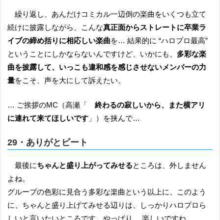
繰り返し、あんだけコミカル一辺倒の楽曲をいくつも立て
続けに披露しながら、こんな
真正面からストレートに卒業ラ
イブの締め括りに相応しい楽曲
を… 結果的に “ハロプロ最高”
ということにしかならないんですけど、いかにも、
多彩な楽
曲を披露して、いっこも違和感を感じさせないメンバーの力
量
をこそ、声を大にして訴えたい。
… ご挨拶のMC（高瀬「
終わるの寂しいから、また横アリ
に連れて来てほしいです
」）を挟んで…
29・ありがとビート
最後に
ちゃんと盛り上がってみせる
ところは、外しません
よね。
グループの色彩に見合う多彩な楽曲という以上に、このよう
に、ちゃんと盛り上げてみせる辺りは、しっかりハロプロら
しいと言いたいところです。やっぱり… 楽しいですね。