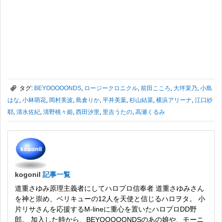
,
タグ:
BEYOOOOONDS
,
ロージークロニクル
,
前田こころ
,
大坪茉乃
,
小島
はな
,
小林萌花
,
岡村美波
,
島倉りか
,
平井美葉
,
杉山結菜
,
横浜アリーナ
,
江口紗
耶
,
清水佐紀
,
清野桃々姫
,
西田汐里
,
里吉うたの
,
高瀬くるみ
kogonil
記事一覧
道重さゆみ原理主義者にしてハロプロ信奉者 道重さゆみさん
を神と崇め、ベリキューの12人を天使と信じるハロヲタ。 小
片リサさんを応援するM-lineに重心を置いたハロプロDD野
郎。 加入した時から、BEYOOOOONDSのあの娘や、モーニ