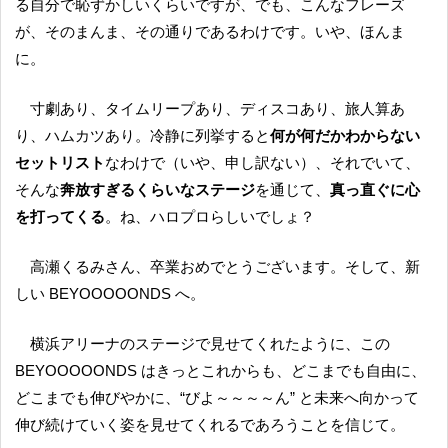
る自分で恥ずかしいくらいですが、でも、こんなフレーズ
が、そのまんま、その通りであるわけです。いや、ほんま
に。
寸劇あり、タイムリープあり、ディスコあり、旅人算あ
り、ハムカツあり。冷静に列挙すると
何が何だかわからない
セットリスト
なわけで（いや、申し訳ない）、それでいて、
そんな
奔放すぎるくらいなステージ
を通じて、
真っ直ぐに心
を打ってくる
。ね、ハロプロらしいでしょ？
高瀬くるみさん、卒業おめでとうございます。そして、新
しい BEYOOOOONDS へ。
横浜アリーナのステージで見せてくれたように、この
BEYOOOOONDS はきっとこれからも、どこまでも自由に、
どこまでも伸びやかに、“びよ～～～～ん” と未来へ向かって
伸び続けていく姿を見せてくれるであろうことを信じて。