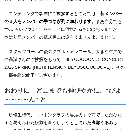
エンディングで客席にご挨拶するところでは、
新メンバー
の３人もメンバーの手つなぎ列に加わります
。まあ自分でも
“ちょろいファン” であることに忸怩たるものはありますが、
やはり新メンバーの様式美には逆らえませんよ、まじで。
スタッフロールの後のダブル・アンコール、大きな生声で
の高瀬さんのご挨拶をもって、BEYOOOOONDS CONCERT
2026 SPRING [HIGH! TENSION BEYOSCOOOOOPE] 、その
一部始終の終了でございます。
おわりに どこまでも伸びやかに、“びよ
～～～～ん” と
研修生時代、コットンクラブの客席のすぐ前で、ただひた
すら与えられた役割を全うしようとしていた
高瀬くるみ
さ