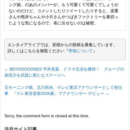
ング娘。のあのメンバーが、もう可愛くて可愛くてしょうが
ないのだけど、コメントしたりツイートしたりすると、道重
さんや熊井ちゃんや小片さんやつばきファクトリーを裏切っ
たような気になるので、表に出せないのは秘密。
エンタメアライブでは、皆様からの投稿を募集しています。
詳しくはこちらを御覧ください『
寄稿について
』
←
BEYOOOOONDS 平井美葉、ドラマ主演を獲得！ グループの
表現力を武器に新たなステージへ
元モーニング娘。北川莉央、テレビ東京アナウンサーとして初仕
事 『テレ東音楽祭2026夏』でアナウンサー デビュー
→
Sorry, the comment form is closed at this time.
注目サイト記事