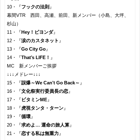
10・『
フックの法則
』
幕間VTR 西田、高瀬、前田、新メンバー（小島、大坪、
杉山）
11・『
Hey！ビヨンダ
』
12・『
涙のカスタネット
』
13・『
Go City Go
』
14・『
That’s LIFE！
』
MC 新メンバーご挨拶
↓↓↓メドレー↓↓↓
15・『
誤爆～We Can’t Go Back～
』
16・『
文化祭実行委員長の恋
』
17・『
ビタミンME
』
18・『
虎視タンタ・ターン
』
19・『
循環
』
20・『
求めよ… 運命の旅人算
』
21・『
恋する私は無重力
』