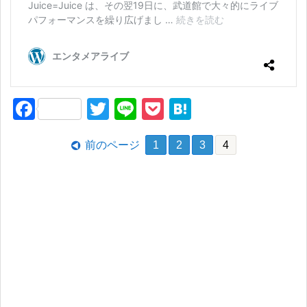
F
T
Li
P
H
a
wi
n
o
at
前のページ
1
2
3
4
c
tt
e
ck
e
e
er
et
n
b
a
o
o
k