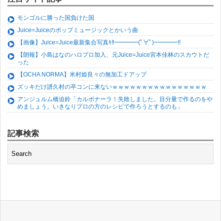
モンゴルに勝った国負けた国
Juice=Juiceのポップミュージックとかいう曲
【画像】Juice=Juice最新集合写真ｷﾀ━━━━(ﾟ∀ﾟ)━━━━!!
【朗報】小島はなのハロプロ加入、元Juice=Juice宮本佳林のスカウトだ
った
【OCHA NORMA】米村姫良々の無加工ドアップ
ズッキだけ譜久村の卒コンに来ないｗｗｗｗｗｗｗｗｗｗｗｗｗｗｗｗ
アンジュルム橋迫鈴「カルボナーラ！失敗しました。目分量で作るのをや
めましょう。いきなりプロの方のレシピで作ろうとするのも」
記事検索