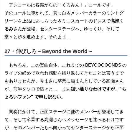
アンコールは客席からの「くるみん！」コールです。
そのコールに導かれて、真っ白＆メンバーカラーのミントグ
リーンを上品にあしらった＆ミニスカートのドレスで
高瀬く
るみ
さんが登場。センターステージへ、ゆっくり、そして
堂々と歩を進めます。そのまま…
27・伸びしろ～Beyond the World～
もちろん、この楽曲自体、これまでの BEYOOOOONDS の
ライブの締めで歌われ感動を繰り返してきたことは言うまで
もありませんが、今まさに卒業に臨まんとしている高瀬さん
が、前半をソロで滔々と… まあ
狙い通りなわけですが、”ち
ょろいファン” で申し訳ない
。
間奏にかけて、正面ステージに他のメンバーが登場してき
て、そして卒業する高瀬さんへメッセージを述べるわけです
が、そのメンバーたちへ向かってセンターステージから正面